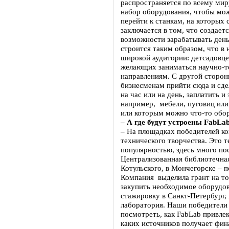
распространяется по всему мир
набор оборудования, чтобы мо
перейти к станкам, на которых 
заключается в том, что создает
возможности зарабатывать день
строится таким образом, что в 
широкой аудитории: детсадовце
желающих заниматься научно-т
направлениям. С другой сторо
бизнесменам прийти сюда и сде
на час или на день, заплатить и
например, мебели, пуговиц или
или которым можно что-то обор
– А где будут устроены FabLa
– На площадках победителей ко
технического творчества. Это т
популярностью, здесь много по
Централизованная библиотечная
Котульского, в Мончегорске – 
Компания выделила грант на т
закупить необходимое оборудо
стажировку в Санкт-Петербург, 
лаборатория. Наши победители 
посмотреть, как FabLab привлек
каких источников получает фин