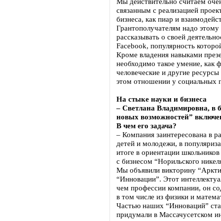
Мы действительно считаем оче
связанным с реализацией проект
бизнеса, как пиар и взаимодей
Грантополучателям надо этому 
рассказывать о своей деятельно
Facebook, популярность которой
Кроме владения навыками през
необходимо такое умение, как ф
человеческие и другие ресурсы 
этом отношении у социальных 
На стыке науки и бизнеса
– Светлана Владимировна, в
новых возможностей” включе
В чем его задача?
– Компания заинтересована в р
детей и молодежи, в популяриз
итоге в ориентации школьников
с бизнесом “Норильского нике
Мы объявили викторину “Аркти
“Инновации”. Этот интеллекту
чем профессии компании, он со
в том числе из физики и матема
Частью наших “Инноваций” ста
придумали в Массачусетском ин