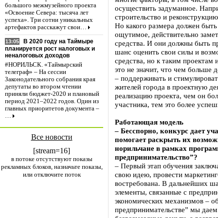
большого межмузейного проекта
осуществить задуманное. Напри
«Освоение Севера: тысяча лет
строительство и реконструкцию,
успеха». Три сотни уникальных
Но какого размера должен быть 
артефактов расскажут свои…
ощутимое, действительно заме
В 2020 году на Таймыре
13:05
средства. И они должны быть 
планируется рост налоговых и
шанс оценить свои силы и возм
неналоговых доходов
средства, но к таким проектам 
#НОРИЛЬСК. «Таймырский
это не значит, что чем больше 
телеграф» – На сессии
– поддерживать и стимулирова
Законодательного собрания края
жителей города в проектную де
депутаты во втором чтении
приняли бюджет-2020 и плановый
реализацию проекта, чем он бол
период 2021–2022 годов. Один из
участника, тем это более успеш
главных приоритетов документа –
…
Работающая модель
– Бесспорно, конкурс дает у
Все новости
помогает раскрыть их возмож
норильчане в рамках програ
[stream=16]
предпринимательство”?
в потоке отсутствуют показы
– Первый этап обучения заключ
рекламных блоков, назначьте показы,
свою идею, провести маркетинго
или отключите поток
востребована. В дальнейших шаг
элементы, связанные с предпри
экономических механизмов – об
предпринимательстве” мы даем н