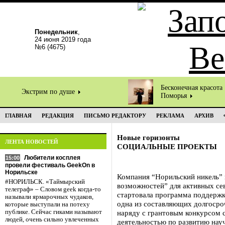
Понедельник
,
24 июня 2019 года
№6 (4675)
Бесконечная красота
Экстрим по душе
Поморья
ГЛАВНАЯ
РЕДАКЦИЯ
ПИСЬМО РЕДАКТОРУ
РЕКЛАМА
АРХИВ
Новые горизонты
ЛЕНТА НОВОСТЕЙ
СОЦИАЛЬНЫЕ ПРОЕКТЫ
Любители косплея
15:00
провели фестиваль GeekOn в
Норильске
Компания “Норильский никель”
#НОРИЛЬСК. «Таймырский
возможностей” для активных сев
телеграф» – Словом geek когда-то
стартовала программа поддержк
называли ярмарочных чудаков,
одна из составляющих долгоср
которые выступали на потеху
публике. Сейчас гиками называют
наряду с грантовым конкурсом 
людей, очень сильно увлеченных
деятельностью по развитию нау