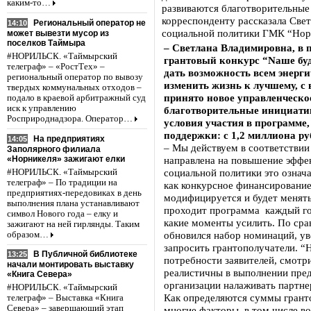
каким-то…
развиваются благотворительны
корреспонденту рассказала Св
Региональный оператор не
14:10
социальной политики ГМК “Нори
может вывезти мусор из
поселков Таймыра
– Светлана Владимировна, в
#НОРИЛЬСК. «Таймырский
грантовый конкурс “Nаше буд
телеграф» – «РостТех» –
дать возможность всем энерги
региональный оператор по вывозу
изменить жизнь к лучшему, с
твердых коммунальных отходов –
принято новое управленческо
подало в краевой арбитражный суд
иск к управлению
благотворительные инициати
Росприроднадзора. Оператор…
условия участия в программе,
поддержки: с 1,2 миллиона р
На предприятиях
14:05
– Мы действуем в соответствии 
Заполярного филиала
«Норникеля» зажигают елки
направлена на повышение эффе
социальной политики это означа
#НОРИЛЬСК. «Таймырский
телеграф» – По традиции на
как конкурсное финансировани
предприятиях-передовиках в день
модифицируется и будет менять
выполнения плана устанавливают
проходит программа каждый год
символ Нового года – елку и
какие моменты усилить. По ср
зажигают на ней гирлянды. Таким
обновился набор номинаций, ув
образом…
запросить грантополучатели. “
В Публичной библиотеке
13:25
потребности заявителей, смотри
начали монтировать выставку
реалистичны в выполнении пре
«Книга Севера»
организации налаживать партне
#НОРИЛЬСК. «Таймырский
Как определяются суммы грант
телеграф» – Выставка «Книга
Севера» – завершающий этап
многие факторы, в том числе в