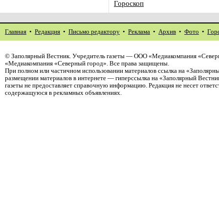
Гороскоп
Главная
•
Редакция
•
Письмо редактору
•
Реклама
•
Архив
•
Фото
•
Гор
©
Заполярный Вестник
. Учредитель газеты — ООО «Медиакомпания «Северн
«Медиакомпания «Северный город». Все права защищены.
При полном или частичном использовании материалов ссылка на «Заполярны
размещении материалов в интернете — гиперссылка на «Заполярный Вестник
газеты не предоставляет справочную информацию. Редакция не несет ответ
содержащуюся в рекламных объявлениях.