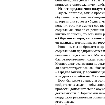
безвозмездные деньги, а возвра
приносить определенную прибы
– Не все предложения получат
– Здесь, повторю, важно просч
обучение, получают необходимы
которым они готовы убедить, ч
получит тот, кто сможет соотве
социальная, способ ее решения
внятно прописан, то есть план 
– Образно говоря, вы научите
он плавать, компанию интере
– Конечно, мы не бросаем людей
социальными предпринимателям
помощь и подстраховка. Мы зак
благотворительное пожертвовани
Мониторинг реализации проекто
ли соответствует планам, бюдж
– Предположим, у организаци
или другая проблема. Они мог
– Если бы такие трудности воз
собрать этих людей и объяснить
провести дополнительное обуче
деятельности. “Норильский ник
поддержки реализовали социал
этого навыки.