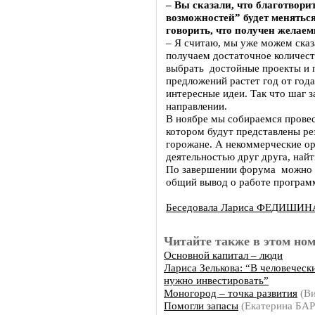
– Вы сказали, что благотвор
возможностей” будет меняться
говорить, что получен желаем
– Я считаю, мы уже можем сказ
получаем достаточное количеств
выбрать достойные проекты и п
предложений растет год от года
интересные идеи. Так что шаг 
направлении.
В ноябре мы собираемся прове
котором будут представлены ре
горожане. А некоммерческие ор
деятельностью друг друга, най
По завершении форума можно б
общий вывод о работе програм
Беседовала Лариса ФЕДИШИН
Читайте также в этом ном
Основной капитал – люди
Лариса Зелькова: “В человеческ
нужно инвестировать”
Моногород – точка развития
(Ви
Помогли запасы
(Екатерина БА