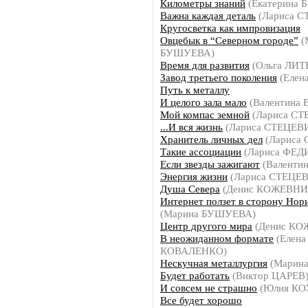
Километры знаний
(Екатерина 
Важна каждая деталь
(Лариса 
Кругосветка как импровизация
Овцебык в “Северном городе”
(
БУШУЕВА)
Время для развития
(Ольга ЛИ
Завод третьего поколения
(Елен
Путь к металлу
И целого зала мало
(Валентина
Мой компас земной
(Лариса СТ
...И вся жизнь
(Лариса СТЕЦЕВ
Хранитель личных дел
(Лариса
Такие ассоциации
(Лариса ФЕ
Если звезды зажигают
(Валенти
Энергия жизни
(Лариса СТЕЦЕ
Душа Севера
(Денис КОЖЕВНИ
Интернет ползет в сторону Нор
(Марина БУШУЕВА)
Центр другого мира
(Денис К
В неожиданном формате
(Елена
КОВАЛЕНКО)
Нескучная металлургия
(Марин
Будет работать
(Виктор ЦАРЕВ
И совсем не страшно
(Юлия КО
Все будет хорошо