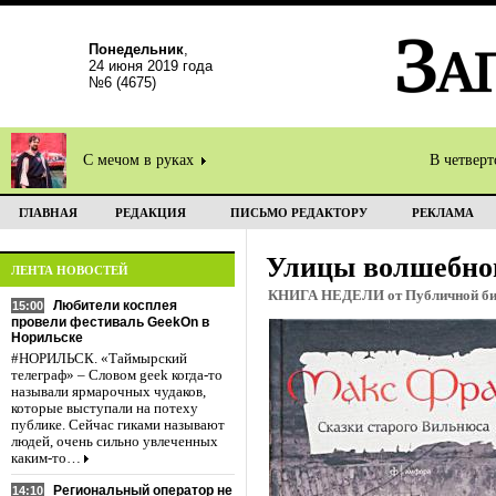
Понедельник
,
24 июня 2019 года
№6 (4675)
С мечом в руках
В четвер
ГЛАВНАЯ
РЕДАКЦИЯ
ПИСЬМО РЕДАКТОРУ
РЕКЛАМА
Улицы волшебног
ЛЕНТА НОВОСТЕЙ
КНИГА НЕДЕЛИ от Публичной биб
Любители косплея
15:00
провели фестиваль GeekOn в
Норильске
#НОРИЛЬСК. «Таймырский
телеграф» – Словом geek когда-то
называли ярмарочных чудаков,
которые выступали на потеху
публике. Сейчас гиками называют
людей, очень сильно увлеченных
каким-то…
Региональный оператор не
14:10