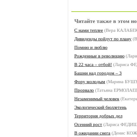
Читайте также в этом но
С нами теплее
(Вера КАЛАБЕ
Дивиденды пойдут по плану
(В
Помню и люблю
Рожденные в революцию
(Лар
В 22 часа – отбой!
(Лариса 
Башни над городом – 3
Фору молодым
(Марина БУШ
Прорвало
(Татьяна ЕРМОЛАЕ
Незаменимый человек
(Екатер
Экологический бюллетень
Территория добрых дел
Осенний рост
(Лариса ФЕДИ
В ожидании снега
(Денис КО