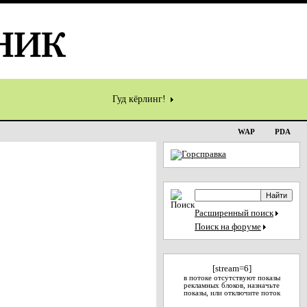
Гуд кёрлинг!
WAP
PDA
Расширенный поиск
Поиск на форуме
[stream=6]
в потоке отсутствуют показы
рекламных блоков, назначьте
показы, или отключите поток