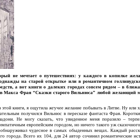
торый не мечтает о путешествиях: у каждого в копилке жел
 однажды на старой открытке или в романтичном голливудск
едств, а вот книги о далеких городах совсем рядом – в ближ
ов Макса Фрая “Сказки старого Вильнюса” любой желающий м
з этой книги, я ощутила жгучее желание побывать в Литве. Ну или
ательным получился Вильнюс в пересказе фантаста Фрая. Коротки
ладони. Не могу сказать, что увиденное меня поразило – терпе
импатичным европейским городом, но ничего такого уж сказочного
 обнаруживал чудесное в самых обыденных вещах. Каждый расска
го города. Всего их 104, для 24 автор сочинил романтические и