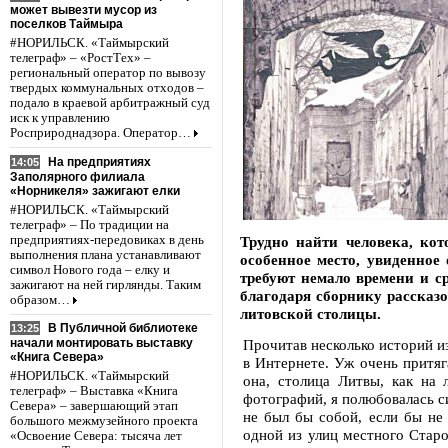
может вывезти мусор из
поселков Таймыра
#НОРИЛЬСК. «Таймырский
телеграф» – «РостТех» –
региональный оператор по вывозу
твердых коммунальных отходов –
подало в краевой арбитражный суд
иск к управлению
Росприроднадзора. Оператор…
На предприятиях
14:05
Заполярного филиала
«Норникеля» зажигают елки
#НОРИЛЬСК. «Таймырский
телеграф» – По традиции на
предприятиях-передовиках в день
Трудно найти человека, ко
выполнения плана устанавливают
особенное место, увиденное
символ Нового года – елку и
требуют немало времени и ср
зажигают на ней гирлянды. Таким
благодаря сборнику рассказ
образом…
литовской столицы.
В Публичной библиотеке
13:25
Прочитав несколько историй и
начали монтировать выставку
«Книга Севера»
в Интернете. Уж очень притяг
#НОРИЛЬСК. «Таймырский
она, столица Литвы, как на 
телеграф» – Выставка «Книга
фотографий, я полюбовалась с
Севера» – завершающий этап
не был бы собой, если бы не
большого межмузейного проекта
одной из улиц местного Старо
«Освоение Севера: тысяча лет