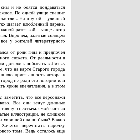
 сны и не боятся поддаваться
можное. По одной улице спешит
счастлив. На другой – уличный
гко шагает влюбленный парень,
начной развязкой – чаще автор
нал. Впрочем, залитые солнцем
все у жителей литературного
ался от роли гида и предпочел
ьного сюжета. От реальности в
ым довелось побывать в Литве,
, что на карте Старого города
еннюю привязанность автора к
город не ради его истории или
ь яркие впечатления, а в этом
, заметить, что все персонажи
ково. Все они ведут длинные
о ставшую неотъемлемой частью
ватые иллюстрации, не слишком
бы хорошей она ни была? Важно
 Хочется перечитать парочку
ового тома. Ведь осталось еще