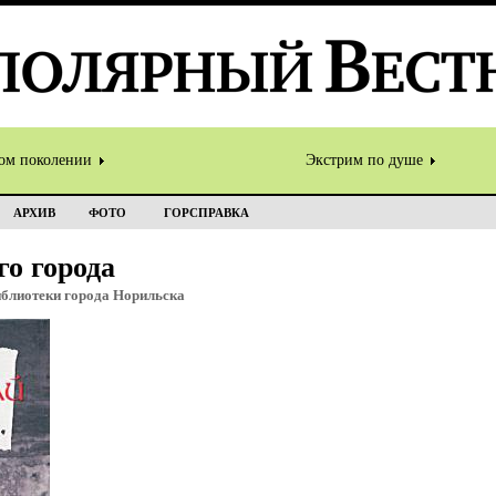
том поколении
Экстрим по душе
АРХИВ
ФОТО
ГОРСПРАВКА
о города
лиотеки города Норильска