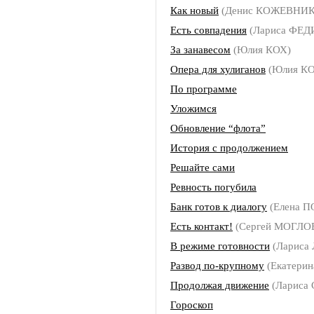
Как новый
(Денис КОЖЕВНИ
Есть совпадения
(Лариса ФЕ
За занавесом
(Юлия КОХ)
Опера для хулиганов
(Юлия КО
По программе
Уложимся
Обновление “флота”
История с продолжением
Решайте сами
Ревность погубила
Банк готов к диалогу
(Елена 
Есть контакт!
(Сергей МОГЛО
В режиме готовности
(Лариса
Развод по-крупному
(Екатери
Продолжая движение
(Лариса
Гороскоп