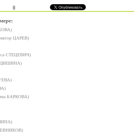
0
мере:
КОВА)
иктор ЦАРЕВ)
иса СТЕЦЕВИЧ)
ФЕДИШИНА)
УЕВА)
ВА)
ина БАРКОВА)
ШИНА)
ЖЕВНИКОВ)