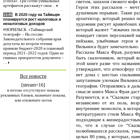
светом, запахом свежего кофе
успеха». Три сотни уникальных
артефактов расскажут свои…
Герои этих рассказов – меч
душевным порывам. Такие раз
В 2020 году на Таймыре
13:05
архитектор, который решил п
планируется рост налоговых и
художник рисует кривобоких к
неналоговых доходов
который жалеет “лежачих поли
#НОРИЛЬСК. «Таймырский
телеграф» – На сессии
покидает своих персонажей на
Законодательного собрания края
пейзажи, улыбчивые герои и
депутаты во втором чтении
Вильнюса будет замечательно.
приняли бюджет-2020 и плановый
Рассказы Макса Фрая, разумее
период 2021–2022 годов. Один из
быть сказочником, который в
главных приоритетов документа –
…
этой книге разве что названи
утверждают, что атмосферу ст
нет дома с шестью спальням
Все новости
запутанным улочкам Вильнюса.
[stream=16]
географии. Отправляясь в дал
в потоке отсутствуют показы
смысле книга Макса Фрая даст
рекламных блоков, назначьте показы,
Разумеется, и к “Сказкам ста
или отключите поток
независимо от их пола, воз
внутренние монологи, в котор
литературного стиля Макса Фр
подходящие к жизнерадостным
то, что в случае со “Сказ
полюбившихся рассказов, увид
целых 80 улиц, у которых, нав