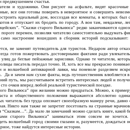
 и предвкушением счастья.
татели и художники. Они рисуют на асфальте, видят красочные
ные, все они готовы поверить в невероятное и совершить невоз
остроить идеальный дом, воссоздав все комнаты, в которых был 
отов и отпускает их бродить по городу. А вон там, невдалеке, ле
цейских”. “Сказки старого Вильнюса” редко заканчиваются одноз
 пороге перемен, позволяя читателю самостоятельно выдумать фи
 само настроение вошедших в сборник историй подсказывают: 
тся, не заменят путеводитель для туристов. Недаром автор отказ
сегда готов пожертвовать достоверными фактами ради увлекател
я улиц да беглые пейзажные зарисовки. Однако те читатели, котор
олицы писатель передал точно. И, хоть все мы прекрасно понимаем
и и волшебной антикварной лавки, мы поневоле разделяем искр
 Да и зачем нам сухие факты, ведь путешественник влюбляется в 
ьний путь, мы рассчитываем встретить интересных людей и получит
 сто очков вперед любой реальной туристической поездке.
рого Вильнюса” при желании можно придраться. Можно, к примеру
раста и общественного положения выражаются абсолютно одина
ых читатель без труда опознает своеобразную манеру речи, давн
ая. Никто нам также не запретит посетовать на странные мрачно
 “Сказкам…”. Да мало ли замечаний можно сделать книге, какой 
ками старого Вильнюса” заниматься этим совсем не хочется.
еть волшебный город своими глазами и, разумеется, дождаться н
ерное, тоже найдутся интересные истории.