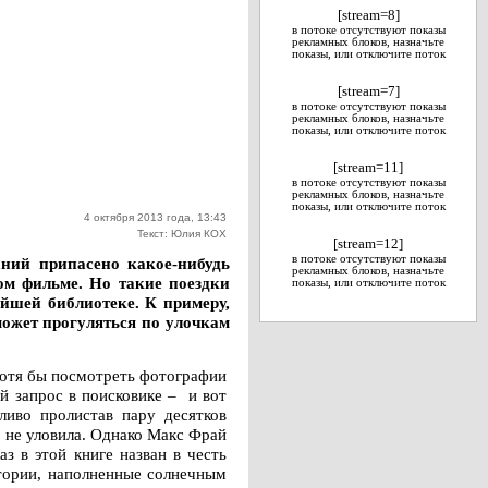
[stream=8]
в потоке отсутствуют показы
рекламных блоков, назначьте
показы, или отключите поток
[stream=7]
в потоке отсутствуют показы
рекламных блоков, назначьте
показы, или отключите поток
[stream=11]
в потоке отсутствуют показы
рекламных блоков, назначьте
показы, или отключите поток
4 октября 2013 года, 13:43
Текст: Юлия КОХ
[stream=12]
в потоке отсутствуют показы
аний припасено какое-нибудь
рекламных блоков, назначьте
ом фильме. Но такие поездки
показы, или отключите поток
айшей библиотеке. К примеру,
ожет прогуляться по улочкам
 хотя бы посмотреть фотографии
й запрос в поисковике – и вот
ливо пролистав пару десятков
 не уловила. Однако Макс Фрай
з в этой книге назван в честь
стории, наполненные солнечным