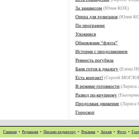
За занавесом
(Юлия КОХ)
Опера для хулиганов
(Юлия КО
По программе
Уложимся
Обновление “флота”
История с продолжением
Ревность погубила
Банк готов к диалогу
(Елена 
Есть контакт!
(Сергей МОГЛО
В режиме готовности
(Лариса
Развод по-крупному
(Екатери
Продолжая движение
(Лариса
Гороскоп
Главная
•
Редакция
•
Письмо редактору
•
Реклама
•
Архив
•
Фото
•
Гор