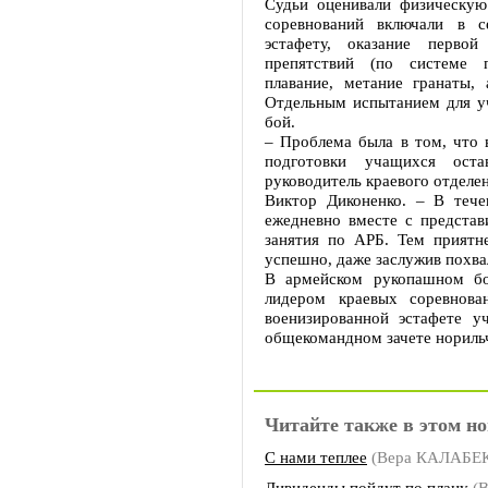
Судьи оценивали физическую
соревнований включали в с
эстафету, оказание перво
препятствий (по системе п
плавание, метание гранаты,
Отдельным испытанием для у
бой.
– Проблема была в том, что 
подготовки учащихся оста
руководитель краевого отделе
Виктор Диконенко. – В теч
ежедневно вместе с представ
занятия по АРБ. Тем приятн
успешно, даже заслужив похва
В армейском рукопашном бо
лидером краевых соревнова
военизированной эстафете 
общекомандном зачете норильч
Читайте также в этом но
С нами теплее
(Вера КАЛАБЕ
Дивиденды пойдут по плану
(В