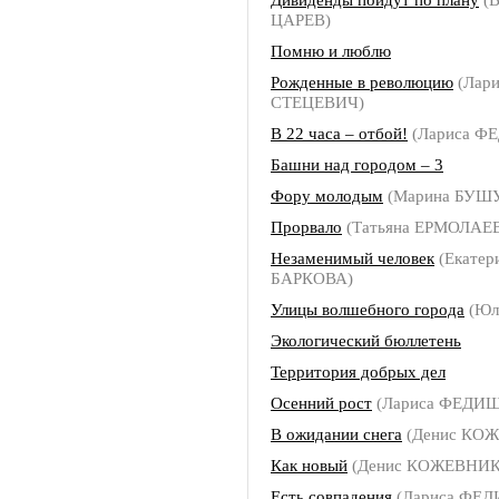
ЦАРЕВ)
Помню и люблю
Рожденные в революцию
(Лари
СТЕЦЕВИЧ)
В 22 часа – отбой!
(Лариса 
Башни над городом – 3
Фору молодым
(Марина БУШ
Прорвало
(Татьяна ЕРМОЛАЕ
Незаменимый человек
(Екатер
БАРКОВА)
Улицы волшебного города
(Юл
Экологический бюллетень
Территория добрых дел
Осенний рост
(Лариса ФЕДИ
В ожидании снега
(Денис КО
Как новый
(Денис КОЖЕВНИ
Есть совпадения
(Лариса ФЕ