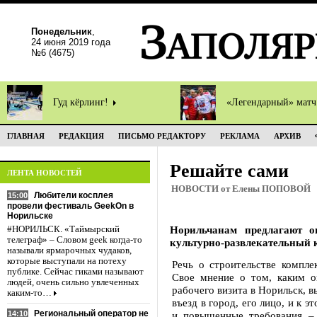
Понедельник
,
24 июня 2019 года
№6 (4675)
Гуд кёрлинг!
«Легендарный» мат
ГЛАВНАЯ
РЕДАКЦИЯ
ПИСЬМО РЕДАКТОРУ
РЕКЛАМА
АРХИВ
Решайте сами
ЛЕНТА НОВОСТЕЙ
НОВОСТИ от Елены ПОПОВОЙ
Любители косплея
15:00
провели фестиваль GeekOn в
Норильске
Норильчанам предлагают о
#НОРИЛЬСК. «Таймырский
телеграф» – Словом geek когда-то
культурно-развлекательный 
называли ярмарочных чудаков,
которые выступали на потеху
Речь о строительстве компле
публике. Сейчас гиками называют
Свое мнение о том, каким о
людей, очень сильно увлеченных
рабочего визита в Норильск, в
каким-то…
въезд в город, его лицо, и к
Региональный оператор не
14:10
и повышенные требования – 