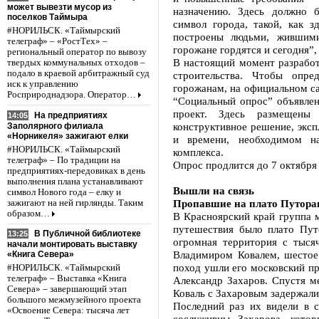
может вывезти мусор из
назначению. Здесь должно 
поселков Таймыра
символ города, такой, как 
#НОРИЛЬСК. «Таймырский
построены людьми, жившими
телеграф» – «РостТех» –
горожане гордятся и сегодня”, 
региональный оператор по вывозу
В настоящий момент разработ
твердых коммунальных отходов –
подало в краевой арбитражный суд
строительства. Чтобы опр
иск к управлению
горожанам, на официальном с
Росприроднадзора. Оператор…
“Социальный опрос” объявлен
проект. Здесь размещены
На предприятиях
14:05
конструктивное решение, эксп
Заполярного филиала
«Норникеля» зажигают елки
и времени, необходимом на
#НОРИЛЬСК. «Таймырский
комплекса.
телеграф» – По традиции на
Опрос продлится до 7 октября 
предприятиях-передовиках в день
выполнения плана устанавливают
Вышли на связь
символ Нового года – елку и
Пропавшие на плато Путоран
зажигают на ней гирлянды. Таким
образом…
В Красноярский край группа 
путешествия было плато Пут
В Публичной библиотеке
13:25
огромная территория с тыся
начали монтировать выставку
Владимиром Ковалем, шестое
«Книга Севера»
поход ушли его московский пр
#НОРИЛЬСК. «Таймырский
телеграф» – Выставка «Книга
Александр Захаров. Спустя м
Севера» – завершающий этап
Коваль с Захаровым задержали
большого межмузейного проекта
Последний раз их видели в с
«Освоение Севера: тысяча лет
сослуживцы Захарова, кото