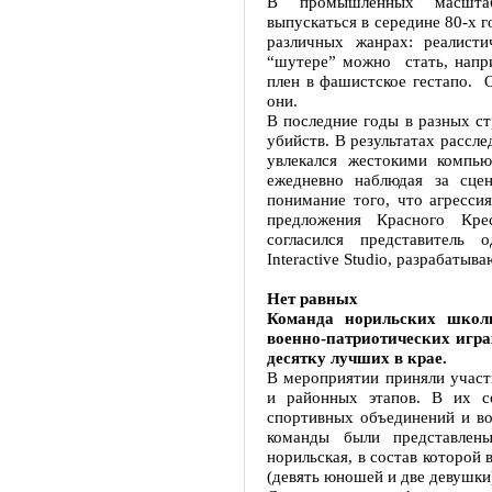
В промышленных масштаб
выпускаться в середине 80-х 
различных жанрах: реалисти
“шутере” можно стать, напр
плен в фашистское гестапо. 
они.
В последние годы в разных с
убийств. В результатах рассл
увлекался жестокими компь
ежедневно наблюдая за сце
понимание того, что агресси
предложения Красного Кр
согласился представитель
Interactive Studio, разрабаты
Нет равных
Команда норильских школ
военно-патриотических игра
десятку лучших в крае.
В мероприятии приняли участ
и районных этапов. В их со
спортивных объединений и во
команды были представлен
норильская, в состав которой
(девять юношей и две девушк