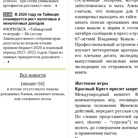
успеха». Три сотни уникальных
забеспокоилась и мать Але
артефактов расскажут свои…
считали, что поводов для б
В 2020 году на Таймыре
13:05
планировал выходить из тайги
планируется рост налоговых и
начать поиски пропавших ли
неналоговых доходов
сами вышли к людям и готов
#НОРИЛЬСК. «Таймырский
октября сообщили в пресс-слу
телеграф» – На сессии
67-летний Владимир Коваль 
Законодательного собрания края
депутаты во втором чтении
Профессиональный астроном и
приняли бюджет-2020 и плановый
изучает метеоритные кратеры
период 2021–2022 годов. Один из
его плечами десять экспедиц
главных приоритетов документа –
выпустивший несколько кн
…
экспедицию он отправился, ч
книги.
Все новости
Жестокие игры
[stream=16]
Красный Крест просит запре
в потоке отсутствуют показы
рекламных блоков, назначьте показы,
Международный комитет К
или отключите поток
компьютерных игр, посвяще
правила положения Женевск
действий, передает русская сл
По словам представителей ор
англ. shooter – “стрелок”)
вплоть до совершения военны
и применения пыток.