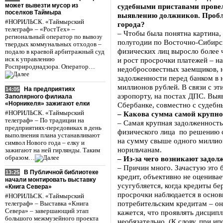
может вывезти мусор из
судебными приставами провел
поселков Таймыра
выявлению должников. Пробл
#НОРИЛЬСК. «Таймырский
города?
телеграф» – «РостТех» –
– Чтобы была понятна картина,
региональный оператор по вывозу
полугодии по Восточно-Сибирс
твердых коммунальных отходов –
физических лиц выросло более 
подало в краевой арбитражный суд
иск к управлению
и рост просрочки платежей – на
Росприроднадзора. Оператор…
недобросовестных заемщиков, н
задолженности перед банком в 
миллионов рублей. В связи с э
На предприятиях
14:05
аэропорту, на постах ДПС. Вы
Заполярного филиала
«Норникеля» зажигают елки
Сбербанке, совместно с судеб
#НОРИЛЬСК. «Таймырский
– Какова сумма самой крупно
телеграф» – По традиции на
– Самая крупная задолженность
предприятиях-передовиках в день
физического лица по решению с
выполнения плана устанавливают
на сумму свыше одного миллион
символ Нового года – елку и
норильчанам.
зажигают на ней гирлянды. Таким
образом…
– Из-за чего возникают задол
– Причин много. Зачастую это б
В Публичной библиотеке
13:25
кредит, объективно не оценива
начали монтировать выставку
усугубляется, когда кредиты бе
«Книга Севера»
просрочки наблюдается в осно
#НОРИЛЬСК. «Таймырский
потребительским кредитам – он
телеграф» – Выставка «Книга
Севера» – завершающий этап
кажется, что проявлять дисцип
большого межмузейного проекта
необязательно. (К слову, при и