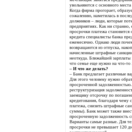
увольняются с основного места
Когда фирма прогорает, образуе
сожалению, наметилась в послед
должников – люди, которые пот
предприятиях. Как ни странно,
просрочки платежа становится 
кредита специалисты банка пре
ежемесячно. Однако люди почем
возвращаются из отпуска, нако
начисленные штрафные санкции.
неоткуда. Ближайшей зарплаты 
что семье еще нужно на что-то 
– И что же делать?
– Банк предлагает различные в
Для этого человеку нужно обрат
просроченной задолженностью.
реструктуризация задолженност
заемщику отсрочку по погашени
кредитования, благодаря чему 
платежа, снизить штрафные сан
суммы). Банк может также внес
просроченную задолженность сн
Варианты самые разные. Для те
просрочки не превышает 120 д