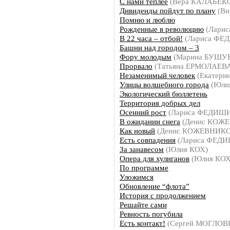
С нами теплее
(Вера КАЛАБЕК
Дивиденды пойдут по плану
(Ви
Помню и люблю
Рожденные в революцию
(Ларис
В 22 часа – отбой!
(Лариса ФЕ
Башни над городом – 3
Фору молодым
(Марина БУШУ
Прорвало
(Татьяна ЕРМОЛАЕВ
Незаменимый человек
(Екатери
Улицы волшебного города
(Юли
Экологический бюллетень
Территория добрых дел
Осенний рост
(Лариса ФЕДИШ
В ожидании снега
(Денис КОЖ
Как новый
(Денис КОЖЕВНИКО
Есть совпадения
(Лариса ФЕД
За занавесом
(Юлия КОХ)
Опера для хулиганов
(Юлия КОХ
По программе
Уложимся
Обновление “флота”
История с продолжением
Решайте сами
Ревность погубила
Есть контакт!
(Сергей МОГЛОВ