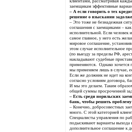
клиентами, рассматривая кажды
заемщикам эффективные вариан
– А если говорить о тех кред
решение о взыскании задолж
– Это тоже не безнадежная сит
соглашения с заемщиками – как 
исполнительной. Если человек 
самое главное, у него есть жел
мировое соглашение, установив
этом случае исполнительное пр
(по выезду за пределы РФ, арес
накладывают судебные приставы
применяются. Однако хочется п
мы применяем лишь в случае, ес
Если же должник не идет на конт
согласно условиям договора, ба
И мы это делаем. Таким образо
общей суммы просроченной за
– Есть среди норильских заем
банк, чтобы решить проблему
– Конечно, добросовестных за
много. С этой категорией клиент
Специалисты управления по ра
подыскивают варианты выхода и
дополнительное соглашение к д