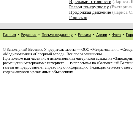
В режиме готовности
(Лариса 
Развод по-крупному
(Екатерин
Продолжая движение
(Лариса 
Гороскоп
Главная
•
Редакция
•
Письмо редактору
•
Реклама
•
Архив
•
Фото
•
Гор
©
Заполярный Вестник
. Учредитель газеты — ООО «Медиакомпания «Северн
«Медиакомпания «Северный город». Все права защищены.
При полном или частичном использовании материалов ссылка на «Заполярны
размещении материалов в интернете — гиперссылка на «Заполярный Вестник
газеты не предоставляет справочную информацию. Редакция не несет ответ
содержащуюся в рекламных объявлениях.