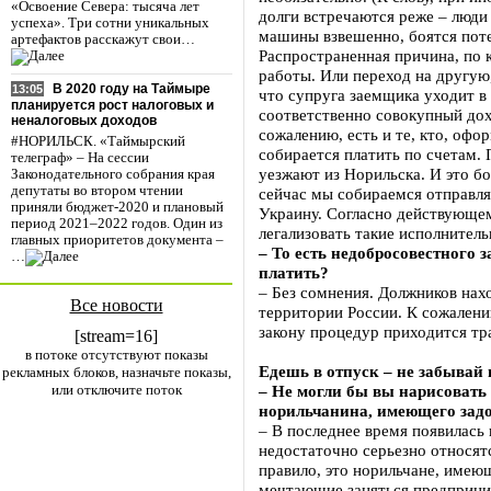
«Освоение Севера: тысяча лет
долги встречаются реже – люди
успеха». Три сотни уникальных
машины взвешенно, боятся потер
артефактов расскажут свои…
Распространенная причина, по 
работы. Или переход на другую
В 2020 году на Таймыре
13:05
что супруга заемщика уходит в 
планируется рост налоговых и
соответственно совокупный дох
неналоговых доходов
сожалению, есть и те, кто, офор
#НОРИЛЬСК. «Таймырский
собирается платить по счетам
телеграф» – На сессии
уезжают из Норильска. И это бо
Законодательного собрания края
депутаты во втором чтении
сейчас мы собираемся отправля
приняли бюджет-2020 и плановый
Украину. Согласно действующем
период 2021–2022 годов. Один из
легализовать такие исполнитель
главных приоритетов документа –
– То есть недобросовестного 
…
платить?
– Без сомнения. Должников нахо
Все новости
территории России. К сожалени
закону процедур приходится тр
[stream=16]
в потоке отсутствуют показы
Едешь в отпуск – не забывай 
рекламных блоков, назначьте показы,
или отключите поток
– Не могли бы вы нарисовать
норильчанина, имеющего зад
– В последнее время появилась
недостаточно серьезно относят
правило, это норильчане, имею
мечтающие заняться предприни