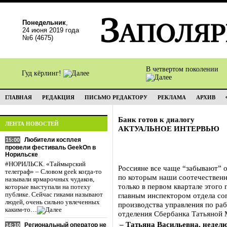
Понедельник
,
24 июня 2019 года
№6 (4675)
В четвертом поколении
Гуд кёрлинг!
ГЛАВНАЯ
РЕДАКЦИЯ
ПИСЬМО РЕДАКТОРУ
РЕКЛАМА
АРХИВ
Банк готов к диалогу
ЛЕНТА НОВОСТЕЙ
АКТУАЛЬНОЕ ИНТЕРВЬЮ
Любители косплея
15:00
провели фестиваль GeekOn в
Норильске
#НОРИЛЬСК. «Таймырский
Россияне все чаще “забывают” о
телеграф» – Словом geek когда-то
по которым наши соотечественн
называли ярмарочных чудаков,
только в первом квартале этого
которые выступали на потеху
публике. Сейчас гиками называют
главным инспектором отдела со
людей, очень сильно увлеченных
производства управления по ра
каким-то…
отделения Сбербанка Татьяно
– Татьяна Васильевна, недел
Региональный оператор не
14:10