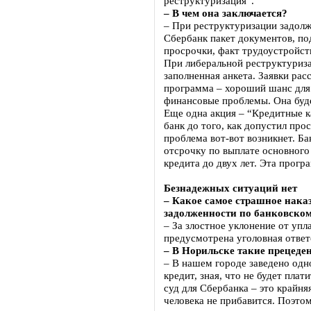
реструктуризация”.
– В чем она заключается?
– При реструктуризации задол
Сбербанк пакет документов, п
просрочки, факт трудоустройст
При либеральной реструктуриза
заполненная анкета. Заявки рас
программа – хороший шанс для
финансовые проблемы. Она буде
Еще одна акция – “Кредитные 
банк до того, как допустил про
проблема вот-вот возникнет. Б
отсрочку по выплате основного 
кредита до двух лет. Эта прогр
Безнадежных ситуаций нет
– Какое самое страшное наказ
задолженности по банковском
– За злостное уклонение от уп
предусмотрена уголовная ответ
– В Норильске такие прецеде
– В нашем городе заведено одно
кредит, зная, что не будет пла
суд для Сбербанка – это крайня
человека не прибавится. Поэто