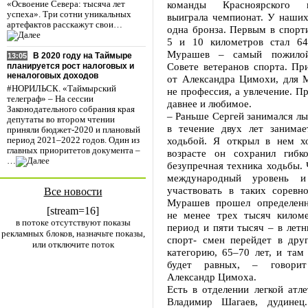
команды Красноярского к
«Освоение Севера: тысяча лет
успеха». Три сотни уникальных
выиграла чемпионат. У наших
артефактов расскажут свои…
одна бронза. Первым в спорт
5 и 10 километров стал 64
Мурашев – самый пожилой
В 2020 году на Таймыре
13:05
Совете ветеранов спорта. Пр
планируется рост налоговых и
неналоговых доходов
от Александра Цимохи, для 
#НОРИЛЬСК. «Таймырский
не профессия, а увлечение. Пр
телеграф» – На сессии
давнее и любимое.
Законодательного собрания края
– Раньше Сергей занимался лы
депутаты во втором чтении
в течение двух лет занимае
приняли бюджет-2020 и плановый
ходьбой. Я открыл в нем х
период 2021–2022 годов. Один из
главных приоритетов документа –
возрасте он сохранил гибк
…
безупречная техника ходьбы.
международный уровень и
участвовать в таких соревно
Все новости
Мурашев прошел определенн
[stream=16]
не менее трех тысяч килом
в потоке отсутствуют показы
период и пяти тысяч – в летн
рекламных блоков, назначьте показы,
спорт- смен перейдет в дру
или отключите поток
категорию, 65–70 лет, и там
будет равных, – говори
Александр Цимоха.
Есть в отделении легкой атл
Владимир Шагаев, дудинец