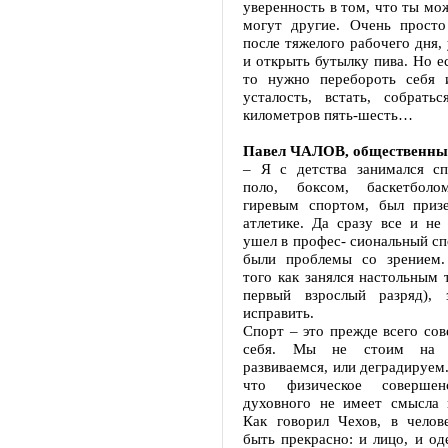
уверенность в том, что ты мож
могут другие. Очень прост
после тяжелого рабочего дня, 
и открыть бутылку пива. Но ес
то нужно перебороть себя 
усталость, встать, собрать
километров пять-шесть…
Павел ЧАЛОВ, общественный
– Я с детства занимался с
поло, боксом, баскетболо
гиревым спортом, был приз
атлетике. Да сразу все и не
ушел в профес- сиональный сп
были проблемы со зрением.
того как занялся настольным
первый взрослый разряд), 
исправить.
Спорт – это прежде всего со
себя. Мы не стоим на 
развиваемся, или деградируем.
что физическое совершен
духовного не имеет смысла 
Как говорил Чехов, в челов
быть прекрасно: и лицо, и од