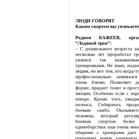
ЛЮДИ ГОВОРЯТ
Каким спортом вы увлекаете
Родион БАЖЕЕВ, орга
“Ледяной трон”:
– С дошкольного возраста за
несколько лет проработал тр
увлекся так называемы
тренировками. Не знаю, подхо
людям, но вот тем, кто когда-т
профессионально занимался
очень близко. Позволяет д
форме, придает тонус и прос
эмоции. Особенно если с хор
плеере. Кроме того, ежедн
полчаса. Собираюсь продо
боевым самбо. Оказывает
человека, который регуля
боевым спортом боле
единоборствах еще очень мно
общение с тренерами дает
открывает новые горизонты