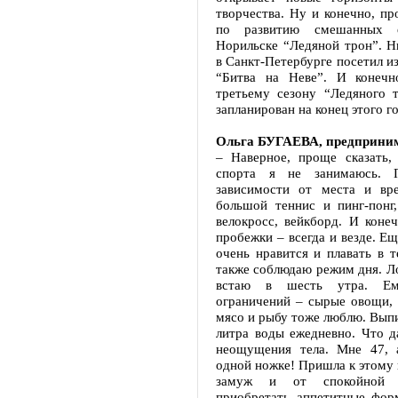
творчества. Ну и конечно, п
по развитию смешанных е
Норильске “Ледяной трон”. 
в Санкт-Петербурге посетил и
“Битва на Неве”. И конечн
третьему сезону “Ледяного т
запланирован на конец этого го
Ольга БУГАЕВА, предприним
– Наверное, проще сказать,
спорта я не занимаюсь. 
зависимости от места и вр
большой теннис и пинг-понг,
велокросс, вейкборд. И коне
пробежки – всегда и везде. Ещ
очень нравится и плавать в 
также соблюдаю режим дня. Ло
встаю в шесть утра. Е
ограничений – сырые овощи, 
мясо и рыбу тоже люблю. Вып
литра воды ежедневно. Что 
неощущения тела. Мне 47, 
одной ножке! Пришла к этому 
замуж и от спокойной 
приобретать аппетитные фор