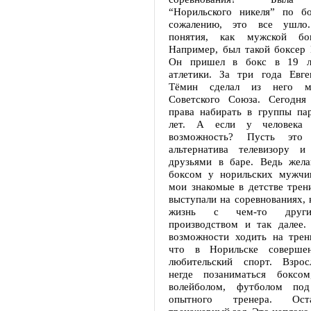
“Норильского никеля” по бо
сожалению, это все ушло
понятия, как мужской бо
Например, был такой боксер 
Он пришел в бокс в 19 л
атлетики. За три года Евг
Тёмин сделал из него ма
Советского Союза. Сегодн
права набирать в группы па
лет. А если у человека 
возможность? Пусть это 
альтернатива телевизору и
друзьями в баре. Ведь жела
боксом у норильских мужчи
мои знакомые в детстве трен
выступали на соревнованиях, 
жизнь с чем-то другим
производством и так далее
возможности ходить на трен
что в Норильске соверше
любительский спорт. Взрос
негде позаниматься боксом
волейболом, футболом под
опытного тренера. Ост