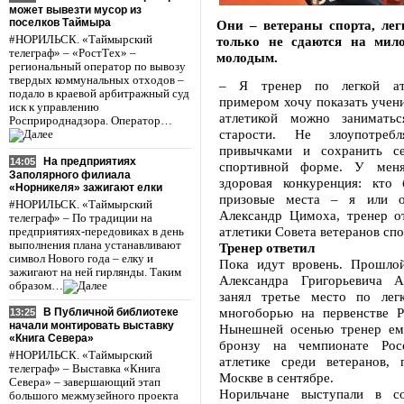
может вывезти мусор из
поселков Таймыра
Они – ветераны спорта, лег
#НОРИЛЬСК. «Таймырский
только не сдаются на мило
телеграф» – «РостТех» –
молодым.
региональный оператор по вывозу
твердых коммунальных отходов –
– Я тренер по легкой ат
подало в краевой арбитражный суд
примером хочу показать учени
иск к управлению
атлетикой можно заниматьс
Росприроднадзора. Оператор…
старости. Не злоупотреб
привычками и сохранить с
На предприятиях
14:05
спортивной форме. У мен
Заполярного филиала
здоровая конкуренция: кто 
«Норникеля» зажигают елки
призовые места – я или о
#НОРИЛЬСК. «Таймырский
Александр Цимоха, тренер от
телеграф» – По традиции на
атлетики Совета ветеранов сп
предприятиях-передовиках в день
выполнения плана устанавливают
Тренер ответил
символ Нового года – елку и
Пока идут вровень. Прошло
зажигают на ней гирлянды. Таким
Александра Григорьевича А
образом…
занял третье место по легк
многоборью на первенстве Р
В Публичной библиотеке
13:25
начали монтировать выставку
Нынешней осенью тренер ему
«Книга Севера»
бронзу на чемпионате Рос
#НОРИЛЬСК. «Таймырский
атлетике среди ветеранов,
телеграф» – Выставка «Книга
Москве в сентябре.
Севера» – завершающий этап
Норильчане выступали в со
большого межмузейного проекта