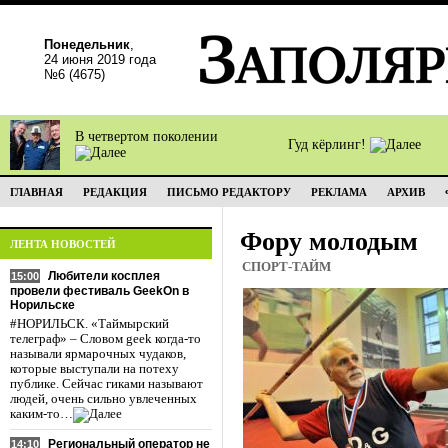
Понедельник
,
24 июня 2019 года
№6 (4675)
В четвертом поколении
Гуд кёрлинг!
ГЛАВНАЯ
РЕДАКЦИЯ
ПИСЬМО РЕДАКТОРУ
РЕКЛАМА
АРХИВ
Фору молодым
ЛЕНТА НОВОСТЕЙ
СПОРТ-ТАЙМ
Любители косплея
15:00
провели фестиваль GeekOn в
Норильске
#НОРИЛЬСК. «Таймырский
телеграф» – Словом geek когда-то
называли ярмарочных чудаков,
которые выступали на потеху
публике. Сейчас гиками называют
людей, очень сильно увлеченных
каким-то…
Региональный оператор не
14:10