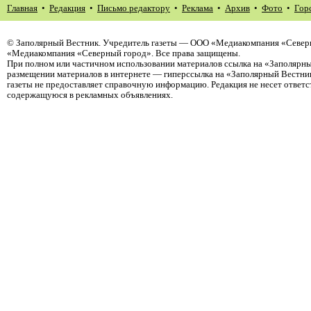
Главная
•
Редакция
•
Письмо редактору
•
Реклама
•
Архив
•
Фото
•
Гор
©
Заполярный Вестник
. Учредитель газеты — ООО «Медиакомпания «Северн
«Медиакомпания «Северный город». Все права защищены.
При полном или частичном использовании материалов ссылка на «Заполярны
размещении материалов в интернете — гиперссылка на «Заполярный Вестник
газеты не предоставляет справочную информацию. Редакция не несет ответ
содержащуюся в рекламных объявлениях.