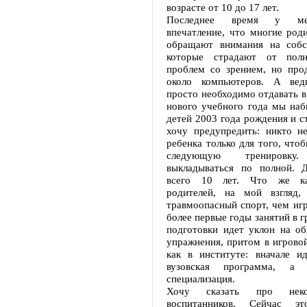
возрасте от 10 до 17 лет.
Последнее время у мен
впечатление, что многие род
обращают внимания на собс
которые страдают от полно
проблем со зрением, но про
около компьютеров. А вед
просто необходимо отдавать в 
нового учебного года мы наб
детей 2003 года рождения и с
хочу предупредить: никто не
ребенка только для того, что
следующую тренировку.
выкладываться по полной. 
всего 10 лет. Что же ка
родителей, на мой взгляд,
травмоопасный спорт, чем иг
более первые годы занятий в г
подготовки идет уклон на о
упражнения, притом в игрово
как в институте: вначале ид
вузовская программа, а 
специализация.
Хочу сказать про неко
воспитанников. Сейчас эт