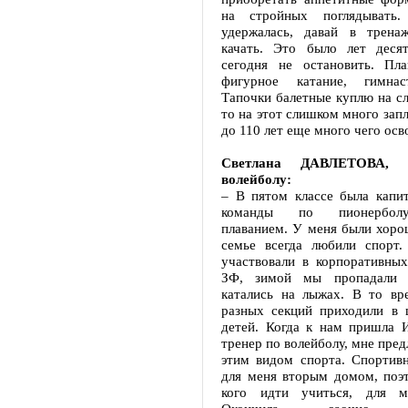
на стройных поглядыват
удержалась, давай в тре
качать. Это было лет деся
сегодня не остановить. Пл
фигурное катание, гимнаст
Тапочки балетные куплю на с
то на этот слишком много зап
до 110 лет еще много чего осв
Светлана ДАВЛЕТОВА,
волейболу:
– В пятом классе была капи
команды по пионерболу
плаванием. У меня были хоро
семье всегда любили спорт
участвовали в корпоративных
ЗФ, зимой мы пропадали н
катались на лыжах. В то вр
разных секций приходили в 
детей. Когда к нам пришла И
тренер по волейболу, мне пред
этим видом спорта. Спортивн
для меня вторым домом, поэт
кого идти учиться, для м