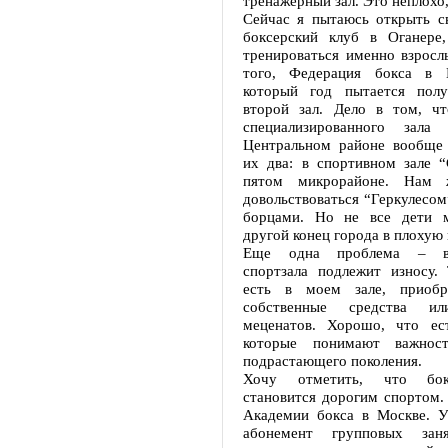
тренажерный зал. Это неплохо,
Сейчас я пытаюсь открыть с
боксерский клуб в Оганере
тренироваться именно взросл
того, Федерация бокса в 
который год пытается полу
второй зал. Дело в том, чт
специализированного зал
Центральном районе вообще 
их два: в спортивном зале 
пятом микрорайоне. Нам 
довольствоваться “Геркулесом”
борцами. Но не все дети м
другой конец города в плохую 
Еще одна проблема – в
спортзала подлежит износу. 
есть в моем зале, приоб
собственные средства и
меценатов. Хорошо, что ес
которые понимают важнос
подрастающего поколения.
Хочу отметить, что бок
становится дорогим спортом.
Академии бокса в Москве. 
абонемент групповых зан