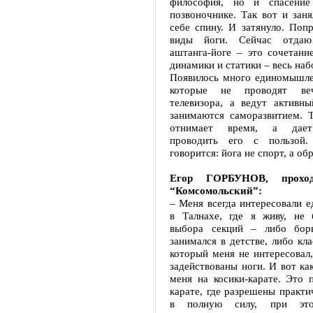
философия, но и спасени
позвоночнике. Так вот и заня
себе спину. И затянуло. Поп
виды йоги. Сейчас отдаю
аштанга-йоге – это сочетани
динамики и статики – весь наб
Появилось много единомышлен
которые не проводят в
телевизора, а ведут активны
занимаются саморазвитием. Т
отнимает время, а дает
проводить его с пользой
говорится: йога не спорт, а об
Егор ГОРБУНОВ, проход
“Комсомольский”:
– Меня всегда интересовали е
в Талнахе, где я живу, не
выбора секций – либо борь
занимался в детстве, либо кла
который меня не интересовал,
задействованы ноги. И вот как
меня на косики-карате. Это 
карате, где разрешены практи
в полную силу, при это