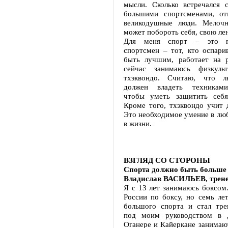
мысли. Сколько встречался с
большими спортсменами, от
великодушные люди. Мелочн
может побороть себя, свою лен
Для меня спорт – это гр
спортсмен – тот, кто оспари
быть лучшим, работает на р
сейчас занимаюсь физкуль
тхэквондо. Считаю, что 
должен владеть техниками
чтобы уметь защитить себя
Кроме того, тхэквондо учит 
Это необходимое умение в люб
в жизни.
ВЗГЛЯД СО СТОРОНЫ
Спорта должно быть больше
Владислав ВАСИЛЬЕВ, трене
Я с 13 лет занимаюсь боксом
России по боксу, но семь ле
большого спорта и стал тре
под моим руководством
Оганере и Кайеркане занимаю