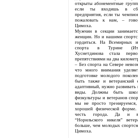
открыты абонементные групп
если ты входишь в сбо
предприятия, если ты чемпио
пожаловать к нам, – гово
Цимоха.
Мужчин в секции занимаетс
женщин. Но и нашими спорт
гордиться. На Всемирных и
спорта в Турине (Ит
Хуснетдинова стала пер
препятствиями на два киломе
– Без спорта на Севере нево
что много внимания уделяе
подготовке молодого поколе
быть также и ветеранский 
адаптивный, нужно развивать
виды. Должны быть школ
физкультуры и ветеранов спо
мы не просто тренируемся,
хорошей физической форме
честь города. Да и в 
“Норильского никеля” ветер
больше, чем молодых спортсм
Цимоха.