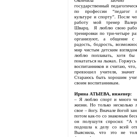
Окончила заочно Кр
государственный педагогичес
по профессии “педагог п
культуре и спорту”. После че
работу мой тренер Валер
Шварц. Я люблю свою работ
тренировки по три-четыре ра
организуют, а общение с
радость, бодрость, возможно
мир чистым детским взглядом
люблю поплавать, хотя бы 
покататься на лыжах. Горжусь
воспитанников и считаю, что,
превзошел учителя, значит
Стараюсь быть хорошим учи
своим воспитанникам.
Ирина АТЫЕВА, инженер:
– Я люблю спорт и много че
жизни. Но только несколько 
свое – йогу. Вначале йогой за
потом как-то со знакомым бесе
он полушутя спросил: “А т
подошла к делу со всей отв
Выяснила, что это не толь