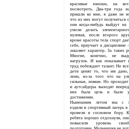
красивые юноши, на кот
посмотреть. Два-три года на
пришли ко мне, я даже не мо
что из них могут получиться 
они когда-нибудь выйдут на 
умели делать элементарног
нулевая, после второго кр
кроме красоты тела спорт дае
себе, приучает к дисциплине 
закаляет характер. За таких р
Многие, конечно, не выд
нагрузок. И как показывает 
труд побеждает талант. Не все
дети ценят то, что им дано,
лени, из-за того что на у
сильные, ловкие. Но проходит 
и аутсайдеры выходят вперед
них была цель и было у
достижении.
Нынешним летом мы с во
ездили в спортивный лагерь в 
провели в сосновом бору. 
ребята хорошо отдохнули, он
повысили уровень свое
подготовки. Мальчишки не хот