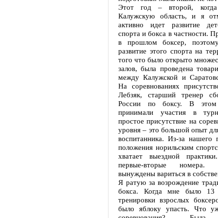
Этот год – второй, когд
Калужскую область, и я от
активно идет развитие дет
спорта и бокса в частности. П
в прошлом боксер, поэтому
развитие этого спорта на те
того что было открыто множе
залов, была проведена товар
между Калужской и Саратовс
На соревнованиях присутств
Лебзяк, старший тренер сб
России по боксу. В это
принимали участия в тур
простое присутствие на сорев
уровня – это большой опыт дл
воспитанника. Из-за нашего 
положения норильским спортс
хватает выездной практики
первые-вторые номера.
вынуждены вариться в собстве
Я ратую за возрождение трад
бокса. Когда мне было 13 
тренировки взрослых боксеро
было яблоку упасть. Что у
соревнования? Была 