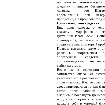
пробежек на свежем воздухе. 
Дудинку и видите бегущего
человека – это Шагае
соревнования для вете
пропустил, а в прошлом году 
Свои силы, свои средства
Еще один человек, о кото
сказать, – марафонец и бе
дистанции Иван Собин. Сейч
тренируется, готовясь к ч
среди ветеранов, который прой
Правда, выезжать, даже в ст
регионы, спортсменам п
собственные средства. 
составляющая часто мешает н
выйти на старт.
Всего же в отделении ле
занимается около 30 актив
участвующих в российских и
соревнованиях. Как говорят с
здесь приживаются только фа
готов после рабочей см
ежедневно посвящать трениро
– Для тех людей в возрасте
держать себя в хорошей физ