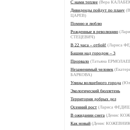
С нами теплее
(Вера КАЛАБЕ
Дивиденды пойдут по плану
(В
ЦАРЕВ)
Помню и люблю
Рожденные в революцию
(Лари
СТЕЦЕВИЧ)
В 22 часа – отбой!
(Лариса 
Башни над городом – 3
Прорвало
(Татьяна ЕРМОЛАЕ
Незаменимый человек
(Екатер
БАРКОВА)
Улицы волшебного города
(Юл
Экологический бюллетень
Территория добрых дел
Осенний рост
(Лариса ФЕДИ
В ожидании снега
(Денис КО
Как новый
(Денис КОЖЕВНИ