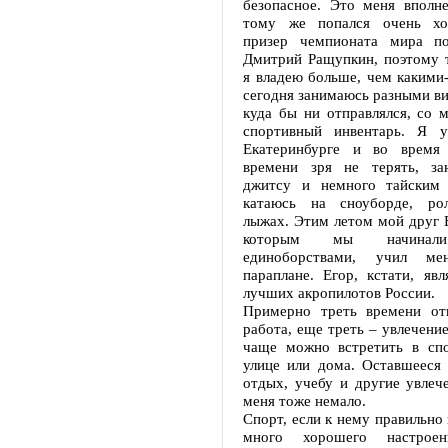
безопасное. Это меня вполне
тому же попался очень хо
призер чемпионата мира по
Дмитрий Ращупкин, поэтому т
я владею больше, чем какими
сегодня занимаюсь разными ви
куда бы ни отправлялся, со 
спортивный инвентарь. Я у
Екатеринбурге и во время 
времени зря не терять, за
джитсу и немного тайским 
катаюсь на сноуборде, рол
лыжах. Этим летом мой друг 
которым мы начинали
единоборствами, учил ме
параплане. Егор, кстати, яв
лучших акропилотов России.
Примерно треть времени от
работа, еще треть – увлечени
чаще можно встретить в спо
улице или дома. Оставшееся 
отдых, учебу и другие увлеч
меня тоже немало.
Спорт, если к нему правильно 
много хорошего настрое