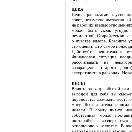
ДЕВА
Неделя располагает к успешн
совет, незаметно высказанный
на рабочих взаимоотношениях.
может быть сколь угодно с
неуместной. Старайтесь ко вс
о чувстве юмора. Блесните 
это оценят. Это самое подход
Действуйте решительно, пу
Финансовая ситуация неод
рассчитывать на некотор
возвращение старого долг
аккуратность в расходах. Неж
ВЕСЫ
Влиять на ход событий вам в
выгодой для себя вы сможе
порадовать, возможна весть 
могут быть длительные коман
недели. В среду чья-то не
собственная, может постави
постарайтесь воздержатьс
отношению к коллегам. В во
методами (в рамках закона), 