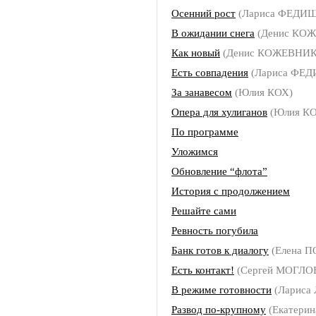
Осенний рост
(Лариса ФЕДИ
В ожидании снега
(Денис КО
Как новый
(Денис КОЖЕВНИ
Есть совпадения
(Лариса ФЕ
За занавесом
(Юлия КОХ)
Опера для хулиганов
(Юлия КО
По программе
Уложимся
Обновление “флота”
История с продолжением
Решайте сами
Ревность погубила
Банк готов к диалогу
(Елена 
Есть контакт!
(Сергей МОГЛО
В режиме готовности
(Лариса
Развод по-крупному
(Екатери