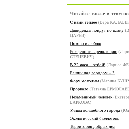
Читайте также в этом но
С нами теплее
(Вера КАЛАБЕ
Дивиденды пойдут по плану
(В
ЦАРЕВ)
Помню и люблю
Рожденные в революцию
(Лари
СТЕЦЕВИЧ)
В 22 часа – отбой!
(Лариса 
Башни над городом – 3
Фору молодым
(Марина БУШ
Прорвало
(Татьяна ЕРМОЛАЕ
Незаменимый человек
(Екатер
БАРКОВА)
Улицы волшебного города
(Юл
Экологический бюллетень
Территория добрых дел