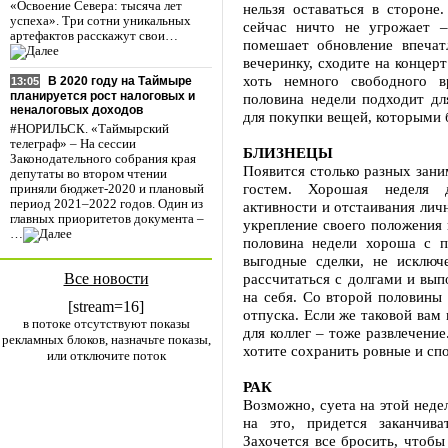
«Освоение Севера: тысяча лет
нельзя оставаться в сторон
успеха». Три сотни уникальных
сейчас ничто не угрожает 
артефактов расскажут свои…
помешает обновление впечатл
вечеринку, сходите на концерт
хоть немного свободного в
В 2020 году на Таймыре
13:05
планируется рост налоговых и
половина недели подходит дл
неналоговых доходов
для покупки вещей, которыми б
#НОРИЛЬСК. «Таймырский
телеграф» – На сессии
БЛИЗНЕЦЫ
Законодательного собрания края
Появится столько разных зани
депутаты во втором чтении
гостем. Хорошая неделя д
приняли бюджет-2020 и плановый
период 2021–2022 годов. Один из
активности и отстаивания лич
главных приоритетов документа –
укрепление своего положения 
…
половина недели хороша с п
выгодные сделки, не исключ
Все новости
рассчитаться с долгами и вып
на себя. Со второй половины 
[stream=16]
отпуска. Если же таковой вам 
в потоке отсутствуют показы
для коллег – тоже развлечени
рекламных блоков, назначьте показы,
хотите сохранить ровные и сп
или отключите поток
РАК
Возможно, суета на этой неде
на это, придется заканчив
Захочется все бросить, чтобы