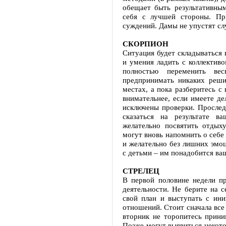
обещает быть результативны
себя с лучшей стороны. При
суждений. Дамы не упустят сл
СКОРПИОН
Ситуация будет складываться 
и умения ладить с коллектив
полностью переменить в
предпринимать никаких реши
местах, а пока разберитесь с
внимательнее, если имеете д
исключены проверки. Проследи
сказаться на результате 
желательно посвятить отды
могут вновь напомнить о себе
и желательно без лишних эмо
с детьми – им понадобится ва
СТРЕЛЕЦ
В первой половине недели п
деятельности. Не берите на с
свой план и выступать с ини
отношений. Стоит сначала все
вторник не торопитесь прин
Позже могут выявиться некото