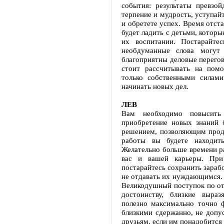
события: результаты превзо
терпение и мудрость, уступай
и обретете успех. Время отст
будет ладить с детьми, которы
их воспитании. Постарайте
необдуманные слова могут 
благоприятны деловые перегов
стоит рассчитывать на пом
только собственными силам
начинать новых дел.
ЛЕВ
Вам необходимо повысить 
приобретение новых знаний
решением, позволяющим продв
работы вы будете находить
Желательно больше времени ра
вас и вашей карьеры. При
постарайтесь сохранить зараб
не отдавать их нуждающимся. 
Великодушный поступок по от
достоинству, близкие выра
полезно максимально точно 
близкими сдержанно, не допус
друзьям, если им понадобится