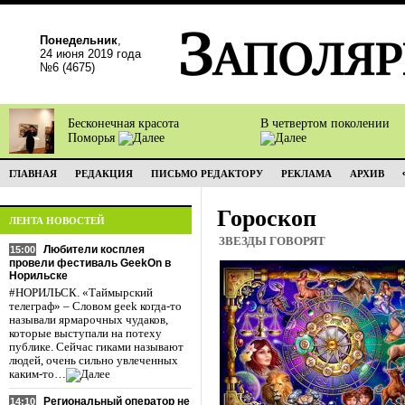
Понедельник
,
24 июня 2019 года
№6 (4675)
Бесконечная красота
В четвертом поколении
Поморья
ГЛАВНАЯ
РЕДАКЦИЯ
ПИСЬМО РЕДАКТОРУ
РЕКЛАМА
АРХИВ
Гороскоп
ЛЕНТА НОВОСТЕЙ
ЗВЕЗДЫ ГОВОРЯТ
Любители косплея
15:00
провели фестиваль GeekOn в
Норильске
#НОРИЛЬСК. «Таймырский
телеграф» – Словом geek когда-то
называли ярмарочных чудаков,
которые выступали на потеху
публике. Сейчас гиками называют
людей, очень сильно увлеченных
каким-то…
Региональный оператор не
14:10