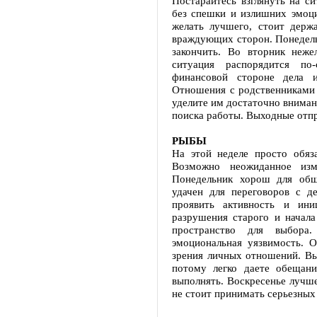
Постарайтесь взглянуть на с
без спешки и излишних эмоци
желать лучшего, стоит держ
враждующих сторон. Понедель
закончить. Во вторник неже
ситуация распорядится по
финансовой стороне дела 
Отношения с родственниками 
уделите им достаточно вниман
поиска работы. Выходные отпр
РЫБЫ
На этой неделе просто обяз
Возможно неожиданное изм
Понедельник хорош для общ
удачен для переговоров с д
проявить активность и ини
разрушения старого и начала
пространство для выбора
эмоциональная уязвимость. 
зрения личных отношений. Вы
потому легко даете обещани
выполнять. Воскресенье лучше
не стоит принимать серьезных