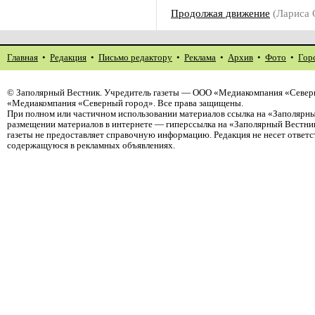
Продолжая движение
(Лариса
Главная
•
Редакция
•
Письмо редактору
•
Реклама
•
Архив
•
Фото
•
Гор
©
Заполярный Вестник
. Учредитель газеты — ООО «Медиакомпания «Северн
«Медиакомпания «Северный город». Все права защищены.
При полном или частичном использовании материалов ссылка на «Заполярны
размещении материалов в интернете — гиперссылка на «Заполярный Вестник
газеты не предоставляет справочную информацию. Редакция не несет ответ
содержащуюся в рекламных объявлениях.