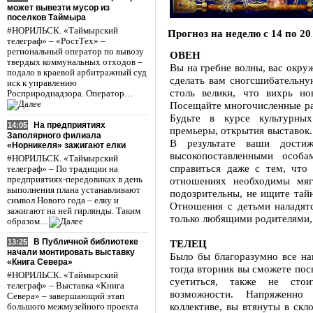
может вывезти мусор из
поселков Таймыра
#НОРИЛЬСК. «Таймырский
Прогноз на неделю с 14 по 20
телеграф» – «РостТех» –
региональный оператор по вывозу
ОВЕН
твердых коммунальных отходов –
Вы на гребне волны, вас окру
подало в краевой арбитражный суд
сделать вам сногсшибательну
иск к управлению
столь велики, что вихрь но
Росприроднадзора. Оператор…
Посещайте многочисленные раз
Будьте в курсе культурных
На предприятиях
14:05
премьеры, открытия выставок.
Заполярного филиала
В результате ваши дости
«Норникеля» зажигают елки
высокопоставленными особ
#НОРИЛЬСК. «Таймырский
справиться даже с тем, что
телеграф» – По традиции на
предприятиях-передовиках в день
отношениях необходимы мяг
выполнения плана устанавливают
подозрительны, не ищите тай
символ Нового года – елку и
Отношения с детьми наладятс
зажигают на ней гирлянды. Таким
только любящими родителями,
образом…
В Публичной библиотеке
ТЕЛЕЦ
13:25
начали монтировать выставку
Было бы благоразумно все на
«Книга Севера»
тогда вторник вы сможете пос
#НОРИЛЬСК. «Таймырский
суетиться, также не сто
телеграф» – Выставка «Книга
возможности. Напряженно
Севера» – завершающий этап
коллективе, вы втянуты в скл
большого межмузейного проекта