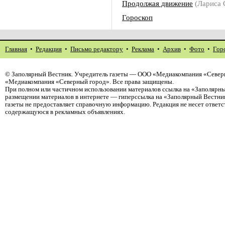
Продолжая движение
(Лариса
Гороскоп
Главная
•
Редакция
•
Письмо редактору
•
Реклама
•
Архив
•
Фото
•
Гор
©
Заполярный Вестник
. Учредитель газеты — ООО «Медиакомпания «Северн
«Медиакомпания «Северный город». Все права защищены.
При полном или частичном использовании материалов ссылка на «Заполярны
размещении материалов в интернете — гиперссылка на «Заполярный Вестник
газеты не предоставляет справочную информацию. Редакция не несет ответ
содержащуюся в рекламных объявлениях.