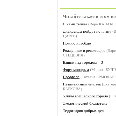
Читайте также в этом но
С нами теплее
(Вера КАЛАБЕ
Дивиденды пойдут по плану
(В
ЦАРЕВ)
Помню и люблю
Рожденные в революцию
(Лари
СТЕЦЕВИЧ)
Башни над городом – 3
Фору молодым
(Марина БУШ
Прорвало
(Татьяна ЕРМОЛАЕ
Незаменимый человек
(Екатер
БАРКОВА)
Улицы волшебного города
(Юл
Экологический бюллетень
Территория добрых дел