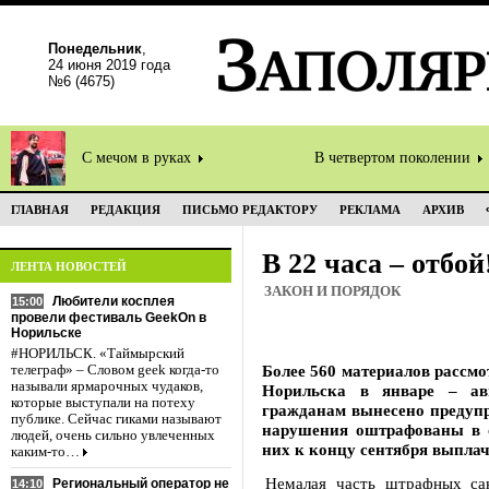
Понедельник
,
24 июня 2019 года
№6 (4675)
С мечом в руках
В четвертом поколении
ГЛАВНАЯ
РЕДАКЦИЯ
ПИСЬМО РЕДАКТОРУ
РЕКЛАМА
АРХИВ
В 22 часа – отбой
ЛЕНТА НОВОСТЕЙ
ЗАКОН И ПОРЯДОК
Любители косплея
15:00
провели фестиваль GeekOn в
Норильске
#НОРИЛЬСК. «Таймырский
Более 560 материалов рассм
телеграф» – Словом geek когда-то
называли ярмарочных чудаков,
Норильска в январе – ав
которые выступали на потеху
гражданам вынесено предупр
публике. Сейчас гиками называют
нарушения оштрафованы в о
людей, очень сильно увлеченных
них к концу сентября выплач
каким-то…
Немалая часть штрафных са
Региональный оператор не
14:10