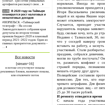
успеха». Три сотни уникальных
норильчан. Иногда по прои
артефактов расскажут свои…
уполномоченным приходится р
В 2020 году на Таймыре
13:05
Игоря Васильевича увеличив
планируется рост налоговых и
людей и их нравы Якшин хорош
неналоговых доходов
может отключить электросче
#НОРИЛЬСК. «Таймырский
Случается, приходит учас
телеграф» – На сессии
нарушитель порядка заявляет
Законодательного собрания края
буду, сколько хочу, хоть до утр
депутаты во втором чтении
приняли бюджет-2020 и плановый
Недавно с Талнахской, 30, по
период 2021–2022 годов. Один из
что у соседей наверху гром
главных приоритетов документа –
вставать на работу, а засну
…
участковый. Стали разбирать
праздник, собрался девичник.
Все новости
могли по трубе постучать? Он
те, разжигать конфликт с с
[stream=16]
стражей порядка, познаком
в потоке отсутствуют показы
мешать отдыху друг друга.
рекламных блоков, назначьте показы,
Полицейские составили прот
или отключите поток
комиссию. Для тех, кто ещ
чревато штрафами. Для физич
для должностных лиц – от пят
25 до 30 тысяч рублей.
И ремонту отводится время
С начала года участко
административных правонару