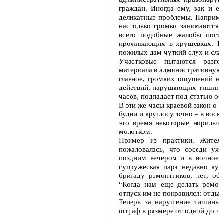
граждан. Иногда ему, как и е
деликатные проблемы. Наприме
настолько громко занимаютс
всего подобные жалобы пос
проживающих в хрущевках. П
пожилых дам чуткий слух и сл
Участковые пытаются разг
материала в административную
главное, громких ощущений н
действий, нарушающих тишин
часов, подпадает под статью 
В эти же часы краевой закон 
будни и круглосуточно – в вос
это время некоторые нориль
молотком.
Пример из практики. Жит
пожаловалась, что соседи у
поздним вечером и в ночное
супружеская пара недавно ку
бригаду ремонтников, нет, о
“Когда нам еще делать ремо
отпуск им не понравился: отд
Теперь за нарушение тишины
штраф в размере от одной до 