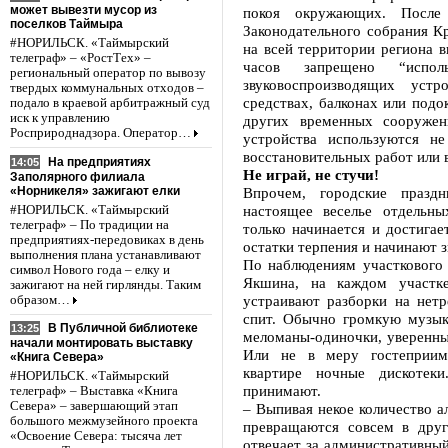
может вывезти мусор из
покоя окружающих. После
поселков Таймыра
Законодательного собрания Кр
#НОРИЛЬСК. «Таймырский
на всей территории региона в
телеграф» – «РостТех» –
часов запрещено “испол
региональный оператор по вывозу
звуковоспроизводящих устр
твердых коммунальных отходов –
средствах, балконах или подо
подало в краевой арбитражный суд
иск к управлению
других временных сооружен
Росприроднадзора. Оператор…
устройства используются н
восстановительных работ или 
На предприятиях
14:05
Не играй, не стучи!
Заполярного филиала
«Норникеля» зажигают елки
Впрочем, городские празд
настоящее веселье отдельн
#НОРИЛЬСК. «Таймырский
телеграф» – По традиции на
только начинается и достигае
предприятиях-передовиках в день
остатки терпения и начинают 
выполнения плана устанавливают
По наблюдениям участкового
символ Нового года – елку и
Якшина, на каждом участке
зажигают на ней гирлянды. Таким
устраивают разборки на нетр
образом…
спит. Обычно громкую музы
В Публичной библиотеке
13:25
меломаны-одиночки, уверенные
начали монтировать выставку
Или не в меру гостеприим
«Книга Севера»
квартире ночные дискотек
#НОРИЛЬСК. «Таймырский
принимают.
телеграф» – Выставка «Книга
Севера» – завершающий этап
– Выпивая некое количество а
большого межмузейного проекта
превращаются совсем в дру
«Освоение Севера: тысяча лет
отвечает за административны