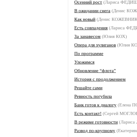
Осенний рост
(Лариса ФЕДИ
В ожидании снега
(Денис КО
Как новый
(Денис КОЖЕВНИ
Есть совпадения
(Лариса ФЕ
За занавесом
(Юлия КОХ)
Опера для хулиганов
(Юлия КО
По программе
Уложимся
Обновление “флота”
История с продолжением
Решайте сами
Ревность погубила
Банк готов к диалогу
(Елена 
Есть контакт!
(Сергей МОГЛО
В режиме готовности
(Лариса
Развод по-крупному
(Екатери