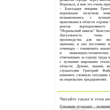
Норильск, и мне это очень пр
– Благодаря лекциям Григо
норильчане получили но
познакомились с лучши
практиками в области охраны т
ректор корпоративного 
“Норильский никель” Констан
Актуальность темы б
производства для нас им
значение, и оно постоянно в
семинара – ознакомить наших
и инженерно-технических
отвечающих за охрану труда н
с лучшими мировыми технол
области. Думаю, знания, к
слушателям Григорий Файн
изменить сложную ситуацию с
на норильских предприятиях.
Читайте также в этом но
Горожане отдыхают – полиция