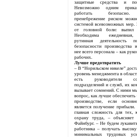
защитные средства и пол
Невозможно одним приказ
работать безопасно.
пренебрежение риском можн
системой всевозможных мер. 
от головной боли: выпил
Необходима ежедневная, 
рутинная деятельность 
безопасности производства 
нее всего персонала – как руко
рабочих.
Лучше предотвратить
– В “Норильском никеле” дос
уровень менеджмента в област
есть руководители соо
подразделений и служб, их ко
вызывает сомнений. С ними м
вопрос, как лучше обеспечить 
производстве, если основ
является получение прибыли.
главная сложность для тех, 
охрану труда, – объясняет
Файнбург. – Не будем лукавить
работника – получать высоку
минимальных трудовых ус