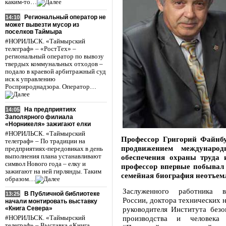
каким-то…
Региональный оператор не
14:10
может вывезти мусор из
поселков Таймыра
#НОРИЛЬСК. «Таймырский
телеграф» – «РостТех» –
региональный оператор по вывозу
твердых коммунальных отходов –
подало в краевой арбитражный суд
иск к управлению
Росприроднадзора. Оператор…
На предприятиях
14:05
Заполярного филиала
«Норникеля» зажигают елки
#НОРИЛЬСК. «Таймырский
Профессор Григорий Файнбу
телеграф» – По традиции на
продвижением междунаро
предприятиях-передовиках в день
выполнения плана устанавливают
обеспечения охраны труда и
символ Нового года – елку и
профессор впервые побывал 
зажигают на ней гирлянды. Таким
семейная биография неотъем
образом…
Заслуженного работника 
В Публичной библиотеке
13:25
России, доктора технических н
начали монтировать выставку
руководителя Института безо
«Книга Севера»
производства и челове
#НОРИЛЬСК. «Таймырский
телеграф» – Выставка «Книга