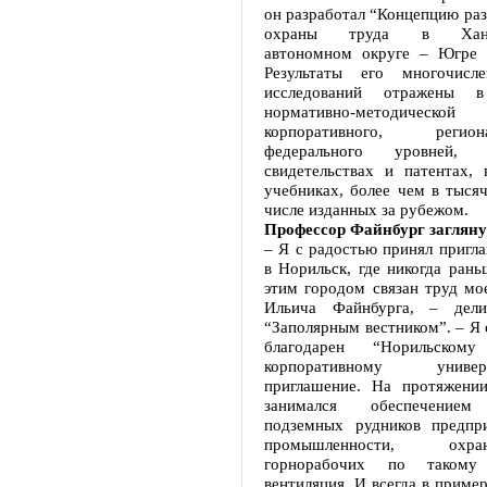
он разработал “Концепцию раз
охраны труда в Ханты
автономном округе – Югре 
Результаты его многочисл
исследований отражены в
нормативно-методической
корпоративного, реги
федерального уровней,
свидетельствах и патентах, 
учебниках, более чем в тысяч
числе изданных за рубежом.
Профессор Файнбург загляну
– Я с радостью принял пригл
в Норильск, где никогда рань
этим городом связан труд мо
Ильича Файнбурга, – дел
“Заполярным вестником”. – Я 
благодарен “Норильско
корпоративному унив
приглашение. На протяжени
занимался обеспечением 
подземных рудников предпр
промышленности, охр
горнорабочих по такому 
вентиляция. И всегда в приме