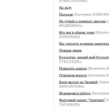
(Елена ПОПОВА)
На льду
Поехали
(Екатерина БАРКОВА
Не думай о пожарах свысока
(
ФЕДИШИНА)
Кто мы в общем доме
(Валент
ПОНЮХНО)
Вы считаете нужным защитить
Прямая линия
Бухгалтер, милый мой бухгалт
ГУБЕЛАДЗЕ)
Повысить шансы
(Валентина 
Отворили ворота
(Екатерина 
Было весело на Звонкой
(Ларис
МИХАЙЛОВА)
Искрящаяся работа
(Екатерин
Фартовый паркет “Арктики”
(
ТАГАНКИН)