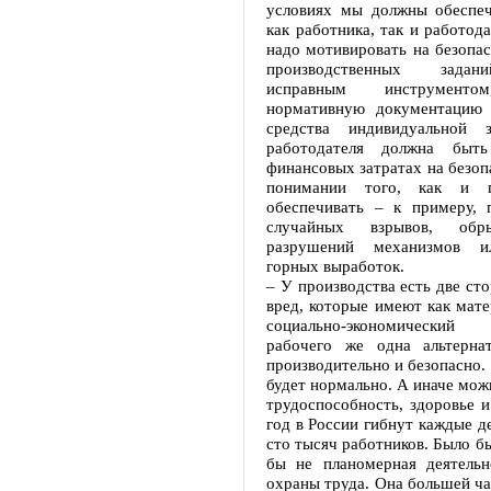
условиях мы должны обеспе
как работника, так и работода
надо мотивировать на безопа
производственных задан
исправным инструменто
нормативную документацию 
средства индивидуальной
работодателя должна быт
финансовых затратах на безопа
понимании того, как и 
обеспечивать – к примеру, 
случайных взрывов, обры
разрушений механизмов и
горных выработок.
– У производства есть две сто
вред, которые имеют как мате
социально-экономический
рабочего же одна альтернат
производительно и безопасно. 
будет нормально. А иначе можн
трудоспособность, здоровье и
год в России гибнут каждые де
сто тысяч работников. Было бы
бы не планомерная деятельн
охраны труда. Она большей ча