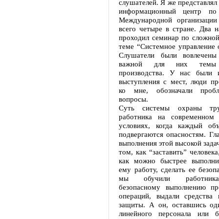
слушателей. Я же представлял
информационный центр по
Международной организации
всего четыре в стране. Два 
проходил семинар по сложной
теме “Системное управление 
Слушатели были вовлечены
важной для них темы б
производства. У нас были 
выступления с мест, люди пр
ко мне, обозначали пробл
вопросы.
Суть системы охраны тр
работника на современном 
условиях, когда каждый об
подвергаются опасностям. Гл
выполнения этой высокой задач
том, как “заставить” человека
как можно быстрее выполни
ему работу, сделать ее безоп
мы обучили работника
безопасному выполнению пр
операций, выдали средства 
защиты. А он, оставшись оди
линейного персонала или б