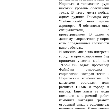
Норильск и талнахские рудн
высокий уровень обеспечени
труда. В итоге мечта побыв
одном руднике Таймыра осу
“Таймырский” меня приве
аэропорта. Я обменялся оп
специалистами, зан
проветриванием. В целом о
данному направлению у норил
есть определенные сложности
надо работать.
И конечно, мне было интересн
город, в прогнозировании бу
принимал участие мой пок
1972–1986 годах профессо
Файнбург руководил л
социологии, которая тесно 
Норильским комбинатом. О
коллегами составлял пла
развития НГМК и города н
вперед. Еще живы те люди
помогали в огромной работ
комбинат наградил грамо
огромный вклад в решение за
развития города. Через многи