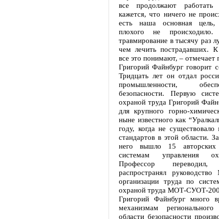
все продолжают работать
кажется, что ничего не проис
есть наша основная цель,
плохого не происходило. 
травмирование в тысячу раз л
чем лечить пострадавших. К
все это понимают, – отмечает
Григорий Файнбург говорит с
Тридцать лет он отдал росси
промышленности, обе
безопасности. Первую сист
охраной труда Григорий Файн
для крупного горно-химическ
ныне известного как “Уралкал
году, когда не существовало
стандартов в этой области. З
него вышло 15 авторских
системам управления ох
Профессор переводил
распространял руководство
организации труда по систе
охраной труда МОТ-СУОТ-200
Григорий Файнбург много в
механизмам регионального
области безопасности произв