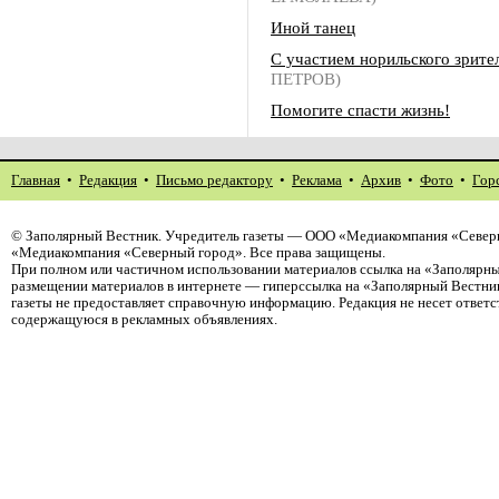
Иной танец
С участием норильского зрите
ПЕТРОВ)
Помогите спасти жизнь!
Главная
•
Редакция
•
Письмо редактору
•
Реклама
•
Архив
•
Фото
•
Гор
©
Заполярный Вестник
. Учредитель газеты — ООО «Медиакомпания «Северн
«Медиакомпания «Северный город». Все права защищены.
При полном или частичном использовании материалов ссылка на «Заполярны
размещении материалов в интернете — гиперссылка на «Заполярный Вестник
газеты не предоставляет справочную информацию. Редакция не несет ответ
содержащуюся в рекламных объявлениях.