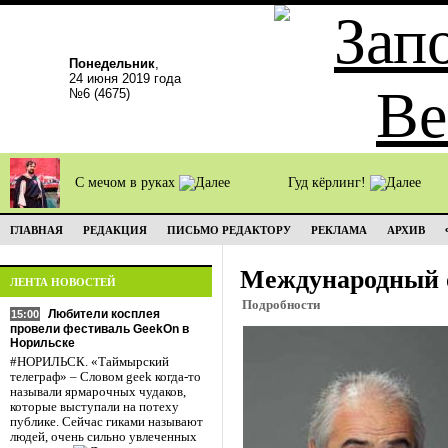
Понедельник
,
24 июня 2019 года
№6 (4675)
С мечом в руках
Гуд кёрлинг!
ГЛАВНАЯ
РЕДАКЦИЯ
ПИСЬМО РЕДАКТОРУ
РЕКЛАМА
АРХИВ
Международный 
ЛЕНТА НОВОСТЕЙ
Подробности
Любители косплея
15:00
провели фестиваль GeekOn в
Норильске
#НОРИЛЬСК. «Таймырский
телеграф» – Словом geek когда-то
называли ярмарочных чудаков,
которые выступали на потеху
публике. Сейчас гиками называют
людей, очень сильно увлеченных