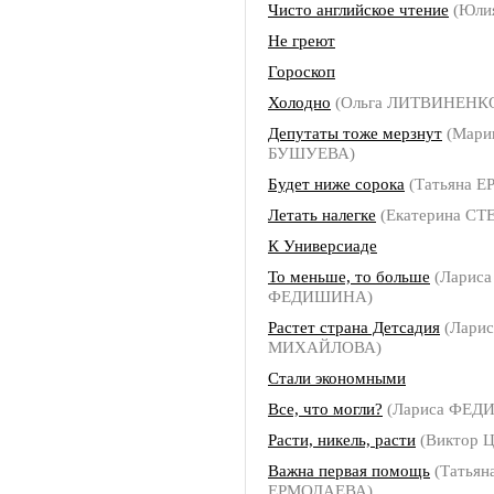
Чисто английское чтение
(Юли
Не греют
Гороскоп
Холодно
(Ольга ЛИТВИНЕНК
Депутаты тоже мерзнут
(Мари
БУШУЕВА)
Будет ниже сорока
(Татьяна 
Летать налегке
(Екатерина С
К Универсиаде
То меньше, то больше
(Лариса
ФЕДИШИНА)
Растет страна Детсадия
(Ларис
МИХАЙЛОВА)
Стали экономными
Все, что могли?
(Лариса ФЕД
Расти, никель, расти
(Виктор 
Важна первая помощь
(Татьян
ЕРМОЛАЕВА)