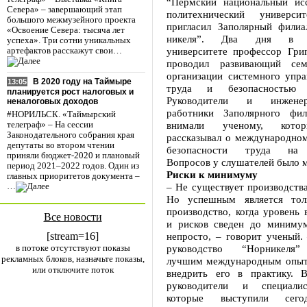
“Пермский национальный исс
Севера» – завершающий этап
политехнический универс
большого межмузейного проекта
пригласил Заполярный филиа
«Освоение Севера: тысяча лет
никеля”. Два дня в ко
успеха». Три сотни уникальных
университете профессор Гри
артефактов расскажут свои…
проводил развивающий се
организации системного упра
В 2020 году на Таймыре
13:05
труда и безопасностью п
планируется рост налоговых и
Руководители и инженерн
неналоговых доходов
работники Заполярного фил
#НОРИЛЬСК. «Таймырский
внимали ученому, кото
телеграф» – На сессии
Законодательного собрания края
рассказывал о международном
депутаты во втором чтении
безопасности труда на п
приняли бюджет-2020 и плановый
Вопросов у слушателей было 
период 2021–2022 годов. Один из
Риски к минимуму
главных приоритетов документа –
– Не существует производства
…
Но успешным является толь
производство, когда уровень 
Все новости
и рисков сведен до минимум
[stream=16]
непросто, – говорит ученый.
в потоке отсутствуют показы
руководство “Норникеля”
рекламных блоков, назначьте показы,
лучшим международным опыт
или отключите поток
внедрить его в практику. 
руководители и специали
которые выступили сег