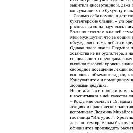
защитила диссертацию и, даже б
консультациях по бухучету и ан
– Сколько себя помню, в детств
бухгалтерские бланки, – улыбае
рисовала, а когда научилась пис
Большинство тем в нашей семье
Мой муж шутит, что за общим 
обсуждались темы дебета и кре
Однако после школы Людмила п
хозяйства не на бухгалтера, а н
специальности преподавали начи
выявили высокий уровень знани
свободное посещение лекций по
выполняла объемные задачи, кот
Консультантом и помощником в
любимый дедушка.
Не осталась в стороне и мама, к
и воспитывала в ней качества ли
– Когда мне было лет 19, мама 
лекциях и практических заняти
вспоминает Людмила Михайловна
гостиница “Интурист”. Уровень
даже по тем временам был очен
официантов производить расче