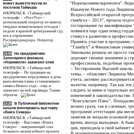
“Норильскникельремонта” Лю
может вывезти мусор из
поселков Таймыра
Накануне Нового года Людмила
#НОРИЛЬСК. «Таймырский
Всероссийской открытой прогр
телеграф» – «РостТех» –
главбуха – 2013”, прошла подг
региональный оператор по вывозу
тестирование по квалификации 
твердых коммунальных отходов –
появился еще один повод горди
подало в краевой арбитражный суд
иск к управлению
стимул к развитию в профессии
Росприроднадзора. Оператор…
Принять участие в программе,
“Главбух” и Финансовым униве
Зиновьева решила не просто так
На предприятиях
14:05
дорожит своими знаниями и ст
Заполярного филиала
«Норникеля» зажигают елки
профессионала, подобные проект
#НОРИЛЬСК. «Таймырский
– Тестирование Высшей школы г
телеграф» – По традиции на
темы, – объясняет Людмила Мих
предприятиях-передовиках в день
учета, активно рассматривается
выполнения плана устанавливают
налогов, например. Так как эт
символ Нового года – елку и
следить за ними и тщательно 
зажигают на ней гирлянды. Таким
образом…
изменений в законодательстве. 
“Консультант Плюс”. Попадалис
В Публичной библиотеке
13:25
можно сразу, так и сложные, т
начали монтировать выставку
программе аттестации два меся
«Книга Севера»
занятия не мешали основной ра
#НОРИЛЬСК. «Таймырский
время, иногда выходные. А быва
телеграф» – Выставка «Книга
Севера» – завершающий этап
дня, приходила в свой кабинет и
большого межмузейного проекта
В экзаменационном тестировани