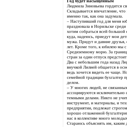
Год будет насыщенным
Людмила Зиновьева гордится св
Складывается впечатление, что
именно так, как она задумала.
– Наступивший год для меня ю
праздновала в Норильске среди 
хотим собраться всей большой 
куда, надеюсь, приедут мои дет
мужа. Придут и давние друзья,
лет. Кроме того, к юбилею мы 
Средиземному морю. За границе
стран за один отпуск предстоит
Два с небольшим года назад Л
внучкой Лилией общается в осн
ведь хочется видеть ее чаще. Н
семейной традиции бухгалтер 
делом.
– У многих людей, не связанны
ассоциируются исключительно с
темными делами. Никто не учит
инструмент, и материалы, и техн
предприятии, подлежат строгому
хорошо отлаженной бухгалтерии
нас в коллективе много молодых
Стараюсь объяснять им, каким 