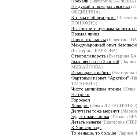
Поехали
(Екатерина БАРКОВА)
Не думай о пожарах свысока
(Л
ФЕДИШИНА)
Кто мы в общем доме
(Валенти
ПОНЮХНО)
Вы считаете нужным защититьс
Прямая линия
Повысить шансы
(Валентина В
Международный опыт безопасн
(Екатерина БАРКОВА)
Отворили ворота
(Екатерина Б
Было весело на Звонкой
(Лариса
МИХАЙЛОВА)
Искрящаяся работа
(Екатерина
Фартовый паркет “Арктики”
(Ив
ТАГАНКИН)
Чисто английское чтение
(Юлия
Не греют
Гороскоп
Холодно
(Ольга ЛИТВИНЕНКО
Депутаты тоже мерзнут
(Марин
Будет ниже сорока
(Татьяна Е
Летать налегке
(Екатерина СТ
К Универсиаде
То меньше, то больше
(Лариса