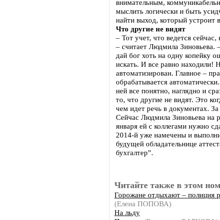
внимательным, коммуникабельн
мыслить логически и быть усид
найти выход, который устроит в
Что другие не видят
– Тот учет, что ведется сейчас,
– считает Людмила Зиновьева. 
дай бог хоть на одну копейку 
искать. И все равно находили!
автоматизирован. Главное – пр
обрабатывается автоматически
ней все понятно, наглядно и ср
то, что другие не видят. Это ко
чем идет речь в документах. За
Сейчас Людмила Зиновьева на 
января ей с коллегами нужно сд
2014-й уже намечены и выполни
будущей обладательнице аттест
бухгалтер”.
Читайте также в этом ном
Горожане отдыхают – полиция 
(Елена ПОПОВА)
На льду