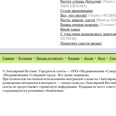
Растет страна Детсадия
(Лариса
МИХАЙЛОВА)
Стали экономными
Все, что могли?
(Лариса ФЕДИ
Расти, никель, расти
(Виктор Ц
Важна первая помощь
(Татьяна
Иной танец
С участием норильского зрителя
ПЕТРОВ)
Помогите спасти жизнь!
Главная
•
Редакция
•
Письмо редактору
•
Реклама
•
Архив
•
Фото
•
Гор
©
Заполярный Вестник
. Учредитель газеты — ООО «Медиакомпания «Северн
«Медиакомпания «Северный город». Все права защищены.
При полном или частичном использовании материалов ссылка на «Заполярны
размещении материалов в интернете — гиперссылка на «Заполярный Вестник
газеты не предоставляет справочную информацию. Редакция не несет ответ
содержащуюся в рекламных объявлениях.