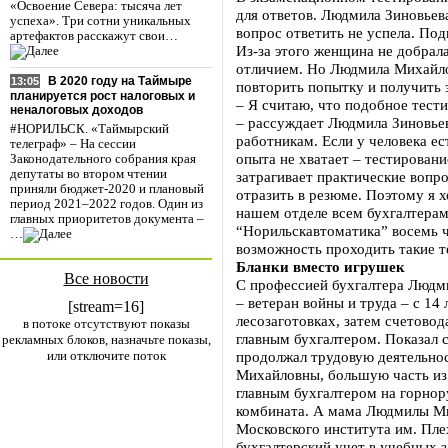
«Освоение Севера: тысяча лет
для ответов. Людмила Зиновьева
успеха». Три сотни уникальных
вопрос ответить не успела. Под
артефактов расскажут свои…
Из-за этого женщина не добрала
отличием. Но Людмила Михайлов
В 2020 году на Таймыре
13:05
повторить попытку и получить 
планируется рост налоговых и
– Я считаю, что подобное тест
неналоговых доходов
– рассуждает Людмила Зиновье
#НОРИЛЬСК. «Таймырский
работникам. Если у человека ес
телеграф» – На сессии
опыта не хватает – тестирован
Законодательного собрания края
депутаты во втором чтении
затрагивает практические вопр
приняли бюджет-2020 и плановый
отразить в резюме. Поэтому я х
период 2021–2022 годов. Один из
нашем отделе всем бухгалтерам
главных приоритетов документа –
“Норильскавтоматика” восемь ч
…
возможность проходить такие т
Бланки вместо игрушек
Все новости
С профессией бухгалтера Людми
– ветеран войны и труда – с 14
[stream=16]
лесозаготовках, затем счетовод
в потоке отсутствуют показы
главным бухгалтером. Показал 
рекламных блоков, назначьте показы,
или отключите поток
продолжал трудовую деятельнос
Михайловны, большую часть из 
главным бухгалтером на горно
комбината. А мама Людмилы М
Московского института им. Пле
бухгалтерский учет в учебных з