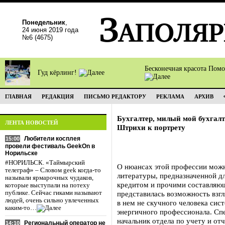
Понедельник
,
24 июня 2019 года
№6 (4675)
Бесконечная красота Пом
Гуд кёрлинг!
ГЛАВНАЯ
РЕДАКЦИЯ
ПИСЬМО РЕДАКТОРУ
РЕКЛАМА
АРХИВ
Бухгалтер, милый мой бухгалт
ЛЕНТА НОВОСТЕЙ
Штрихи к портрету
Любители косплея
15:00
провели фестиваль GeekOn в
Норильске
#НОРИЛЬСК. «Таймырский
О нюансах этой профессии можн
телеграф» – Словом geek когда-то
литературы, предназначенной дл
называли ярмарочных чудаков,
кредитом и прочими составляю
которые выступали на потеху
публике. Сейчас гиками называют
представилась возможность взгл
людей, очень сильно увлеченных
в нем не скучного человека сист
каким-то…
энергичного профессионала. Сп
начальник отдела по учету и о
Региональный оператор не
14:10