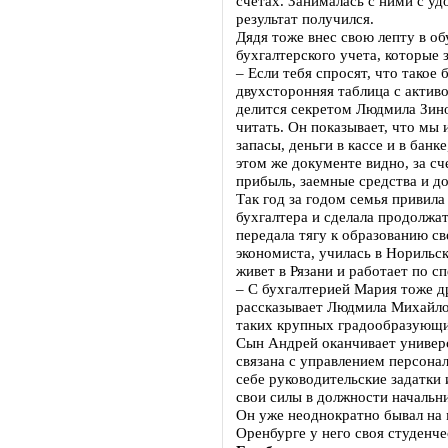
счетах. Занималась с ними с уд
результат получился.
Дядя тоже внес свою лепту в о
бухгалтерского учета, которые 
– Если тебя спросят, что такое 
двухсторонняя таблица с активо
делится секретом Людмила Зино
читать. Он показывает, что мы
запасы, деньги в кассе и в банк
этом же документе видно, за сч
прибыль, заемные средства и д
Так год за годом семья привил
бухгалтера и сделала продолжат
передала тягу к образованию с
экономиста, училась в Норильс
живет в Рязани и работает по с
– С бухгалтерией Мария тоже др
рассказывает Людмила Михайлов
таких крупных градообразующих
Сын Андрей оканчивает универс
связана с управлением персона
себе руководительские задатки
свои силы в должности начальн
Он уже неоднократно бывал на 
Оренбурге у него своя студенче