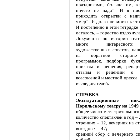
праздниками, больше им, к
ничего не надо”. И я пис
приходить открытки с надп
умер”. Я долго не могла к эт
И постепенно в этой тетрадке 
осталось, – горестно вздохну
Документы по истории теат
много интересного:
художественных советов, нап
на обратной стороне 
программок, подборки бук
приказы и решения, реперт
отзывы и рецензии о с
всесоюзной и местной прессе.
исследователей.
СПРАВКА
Эксплуатационные по
Норильскому театру на 1949 
общее число мест зрительного 
количество спектаклей в год – 
утренних – 12, вечерних на ст
выездных – 47;
средний сбор с вечернего сп
рублей;