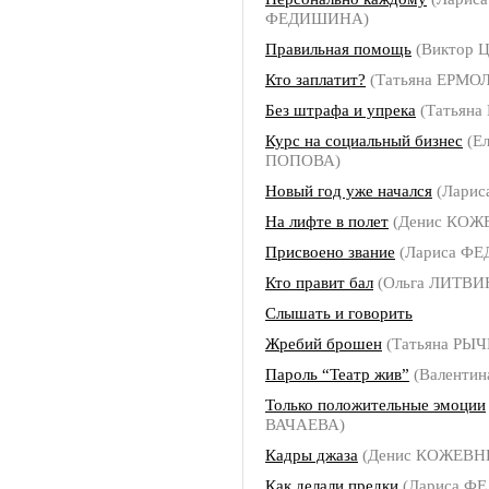
ФЕДИШИНА)
Правильная помощь
(Виктор 
Кто заплатит?
(Татьяна ЕРМО
Без штрафа и упрека
(Татьян
Курс на социальный бизнес
(Ел
ПОПОВА)
Новый год уже начался
(Ларис
На лифте в полет
(Денис КОЖ
Присвоено звание
(Лариса Ф
Кто правит бал
(Ольга ЛИТВИ
Слышать и говорить
Жребий брошен
(Татьяна РЫ
Пароль “Театр жив”
(Валенти
Только положительные эмоции
ВАЧАЕВА)
Кадры джаза
(Денис КОЖЕВН
Как делали предки
(Лариса Ф