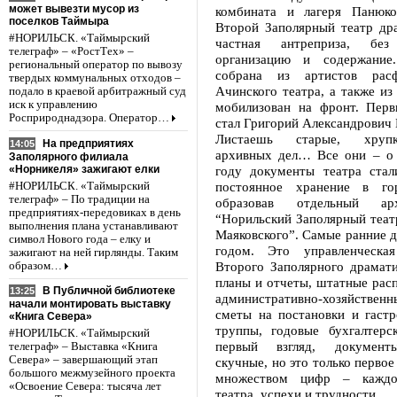
может вывезти мусор из
комбината и лагеря Панюко
поселков Таймыра
Второй Заполярный театр дра
#НОРИЛЬСК. «Таймырский
частная антреприза, бе
телеграф» – «РостТех» –
организацию и содержание
региональный оператор по вывозу
собрана из артистов расф
твердых коммунальных отходов –
Ачинского театра, а также из 
подало в краевой арбитражный суд
иск к управлению
мобилизован на фронт. Пер
Росприроднадзора. Оператор…
стал Григорий Александрович 
Листаешь старые, хруп
На предприятиях
14:05
архивных дел… Все они – о 
Заполярного филиала
«Норникеля» зажигают елки
году документы театра стал
постоянное хранение в гор
#НОРИЛЬСК. «Таймырский
телеграф» – По традиции на
образовав отдельный а
предприятиях-передовиках в день
“Норильский Заполярный теат
выполнения плана устанавливают
Маяковского”. Самые ранние 
символ Нового года – елку и
годом. Это управленческая
зажигают на ней гирлянды. Таким
Второго Заполярного драмати
образом…
планы и отчеты, штатные рас
В Публичной библиотеке
13:25
административно-хозяйстве
начали монтировать выставку
сметы на постановки и гастр
«Книга Севера»
труппы, годовые бухгалтерс
#НОРИЛЬСК. «Таймырский
первый взгляд, документ
телеграф» – Выставка «Книга
Севера» – завершающий этап
скучные, но это только первое
большого межмузейного проекта
множеством цифр – каждо
«Освоение Севера: тысяча лет
театра, успехи и трудности.