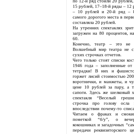
по 12-й ряд стоили 20 рублей,
15 рублей, 17–18-й ряды – 12 
– 10 рублей и 20-й ряд – 
самого дорогого места в перв
составляла 20 рублей.
На утренних спектаклях зрит
загружен на 80 процентов, н
60.
Конечно, театр – это не 
Волшебный мир театра не с
сухих строчках отчетов.
Чего только стоят списки ко
1946 года – заполненные от
тетрадки! В них и фашистс
горжет лисий стоимостью 200
воротнички, и манжеты, и чу
цене 10 рублей за пару, а 
сапоги. Здесь же шелковый х
спектакля “Веселый греш
строчка про голову осла 
впоследствии почему-то списа
Читаем о фраках и смоки
пометкой “б/у”, о вечер
кокошниках и загадочных “сам
передачи реквизиторского 