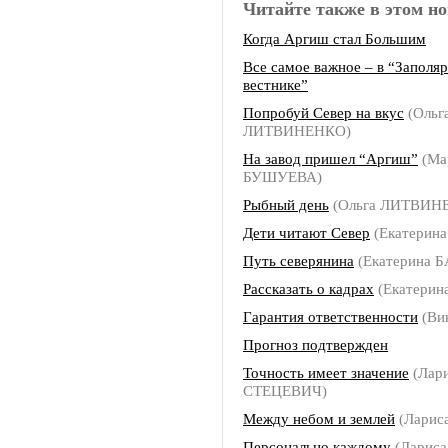
Читайте также в этом но
Когда Аргиш стал Большим
Все самое важное – в “Заполя
вестнике”
Попробуй Север на вкус
(Ольг
ЛИТВИНЕНКО)
На завод пришел “Аргиш”
(Ма
БУШУЕВА)
Рыбный день
(Ольга ЛИТВИН
Дети читают Север
(Екатерин
Путь северянина
(Екатерина 
Рассказать о кадрах
(Екатерин
Гарантия ответственности
(Ви
Прогноз подтвержден
Точность имеет значение
(Лар
СТЕЦЕВИЧ)
Между небом и землей
(Ларис
Персонально каждому
(Лариса