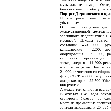
“шефские концерты” – отрывки
музыкальные номера. Отыгр
бежали в театр, чтобы успеть 
Портрет Дзержинского и кра
И все равно театр зачас
убыточным.
О чем свидетельствуе
эксплуатационной деятельнос
зрелищного предприятия в 194
месяцев”: Доходы театра 
составили 450 000 рубл
канцелярские – 2200, ар
оборудования – 35 200, ра
сторонних организаци
электроэнергия – 11 900, рекл
– 700 и так далее. Налоги: на
21 000, отчисления со сборов
фонд СССР – 6000, в управл
авторских прав – 22 700. Убыт
000 рублей.
А между тем зал почти всегда 
В отчетах 1949 года сохра
стоимости билетов. За сам
места на премьерные спектакл
зрители выкладывали 25 рубле