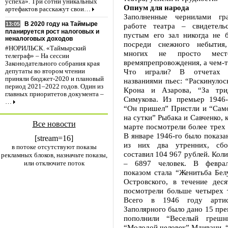
успеха». Три сотни уникальных
Опиум для народа
артефактов расскажут свои…
Заполненные чернилами г
В 2020 году на Таймыре
13:05
работе театра – свидетель
планируется рост налоговых и
пустым его зал никогда не 
неналоговых доходов
посреди снежного небытия
#НОРИЛЬСК. «Таймырский
многих не просто мест
телеграф» – На сессии
времяпрепровождения, а чем-
Законодательного собрания края
Что играли? В отчетах
депутаты во втором чтении
приняли бюджет-2020 и плановый
названиями пьес: “Раскинуло
период 2021–2022 годов. Один из
Крона и Азарова, “За трид
главных приоритетов документа –
Симукова. Из премьер 1946-
…
“Он пришел” Пристли и “Само
на сутки” Рыбака и Савченко, 
Все новости
марте посмотрели более трех 
В январе 1946-го было показан
[stream=16]
из них два утренних, сб
в потоке отсутствуют показы
составил 104 967 рублей. Коли
рекламных блоков, назначьте показы,
– 6897 человек. В февра
или отключите поток
показом стала “Женитьба Бел
Островского, в течение деся
посмотрели больше четырех т
Всего в 1946 году артис
Заполярного было дано 15 пре
пополнили “Веселый грешни
“Молодой человек” Мдивани, 