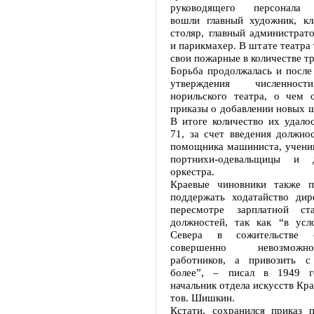
руководящего персонала 
вошли главный художник, кла
столяр, главный администрат
и парикмахер. В штате театра 
свои пожарные в количестве тр
Борьба продолжалась и после
утверждения численност
норильского театра, о чем с
приказы о добавлении новых 
В итоге количество их удало
71, за счет введения должно
помощника машиниста, ученик
портнихи-одевальщицы и 
оркестра.
Краевые чиновники также п
поддержать ходатайство дир
пересмотре зарплатной с
должностей, так как “в усл
Севера в сожительстве 
совершенно невозмож
работников, а привозить с
более”, – писал в 1949 
начальник отдела искусств Кра
тов. Шишкин.
Кстати, сохранился приказ 