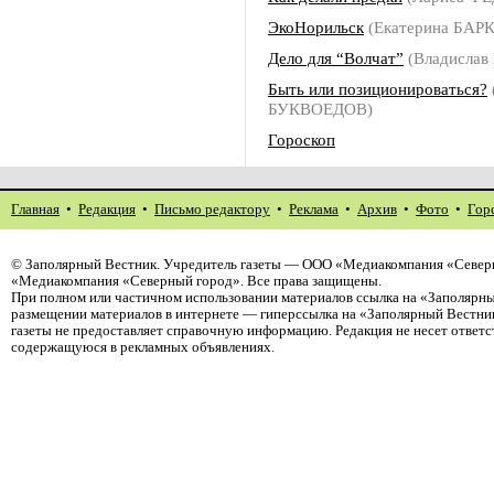
ЭкоНорильск
(Екатерина БАР
Дело для “Волчат”
(Владисла
Быть или позиционироваться?
БУКВОЕДОВ)
Гороскоп
Главная
•
Редакция
•
Письмо редактору
•
Реклама
•
Архив
•
Фото
•
Гор
©
Заполярный Вестник
. Учредитель газеты — ООО «Медиакомпания «Северн
«Медиакомпания «Северный город». Все права защищены.
При полном или частичном использовании материалов ссылка на «Заполярны
размещении материалов в интернете — гиперссылка на «Заполярный Вестник
газеты не предоставляет справочную информацию. Редакция не несет ответ
содержащуюся в рекламных объявлениях.