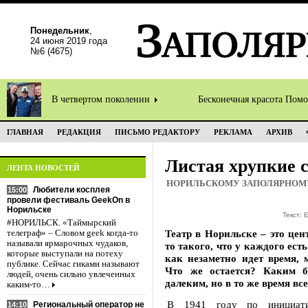
Понедельник
,
24 июня 2019 года
№6 (4675)
В четвертом поколении
Бесконечная красота Пом
ГЛАВНАЯ
РЕДАКЦИЯ
ПИСЬМО РЕДАКТОРУ
РЕКЛАМА
АРХИВ
Листая хрупкие 
ЛЕНТА НОВОСТЕЙ
НОРИЛЬСКОМУ ЗАПОЛЯРНОМУ 
Любители косплея
15:00
провели фестиваль GeekOn в
Норильске
Текст:
#НОРИЛЬСК. «Таймырский
Театр в Норильске – это цен
телеграф» – Словом geek когда-то
называли ярмарочных чудаков,
то такого, что у каждого ест
которые выступали на потеху
как незаметно идет время, 
публике. Сейчас гиками называют
Что же остается? Каким 
людей, очень сильно увлеченных
далеким, но в то же время в
каким-то…
В 1941 году по инициати
Региональный оператор не
14:10