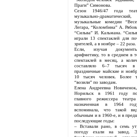
Праги” Симонова.
Сезон 1946/47 года теа
музыкально-драматиче
музыкальные комедии “Весе
Легара, “Коломбина” А. Рябова
“Сильва” И. Кальмана. “Сильв
играли 13 спектаклей для по
зрителей, а в ноябре – 22 раза.
Если, изучая документ
арифметику, то в среднем в т
спектаклей в месяц, а колич
составляло 6–7 тысяч 
праздничные майские и ноябр
10 тысяч человек. Более т
“возили” по заводам.
Елена Андреевна Новиченок
Норильск в 1961 году по
главного режиссера театр
назначенная в 1964 году
вспоминала, что такой в
обычным и в 1960-е, и в пред
последующие годы:
– Вставали рано, в семь у
погоду ехали на завод. Э