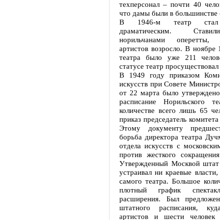
техперсонал – почти 40 чело
что дамы были в большинстве 
В 1946-м театр стал 
драматическим. Став
норильчанами оперетты, 
артистов возросло. В ноябре 
театра было уже 211 челов
статусе театр просуществовал 
В 1949 году приказом Коми
искусств при Совете Минист
от 22 марта было утверждено
расписание Норильского т
количестве всего лишь 65 че
приказ председатель комитета
Этому документу предшест
борьба директора театра Дуч
отдела искусств с московски
против жесткого сокращения
Утвержденный Москвой штат
устраивал ни краевые власти,
самого театра. Большое коли
плотный график спектакл
расширения. Был предложен
штатного расписания, ку
артистов и шести человек 