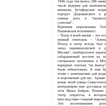
1946 года числилось 286 наим
числе ведерки для шампанско
кинжалы, бутафорские морк
портрет Дзержинского в ра
оленьи рога и “малюсен
сумочки”.
Коренная норильчанка Тат
Пашковская вспоминает:
– Театр в моей жизни – это ос
первый спектакль – “Алень
Поход в театр всегда был п
запах парикмахерской и д
Москва”, панбархатное черное
габардиновый костюм на п
специально купленных в Мо
нарядных платьев “на выход”
были обязательны. А еще б
этаже с шампанским для роди
и мороженым для нас. Здание 
конце моей улицы Севастопол
контрамарки нам доставала п
тетя Маша Байрак. Помню с
театр оперетты, в которо
впоследствии ставший мирово
Эти воспоминания допо