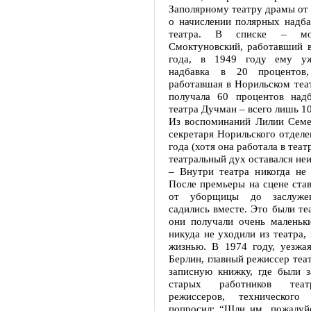
Заполярному театру драмы от 
о начислении полярных надба
театра. В списке – мо
Смоктуновский, работавший в
года, в 1949 году ему уж
надбавка в 20 процентов
работавшая в Норильском теат
получала 60 процентов надб
театра Дучман – всего лишь 10
Из воспоминаний Лилии Сем
секретаря Норильского отдел
года (хотя она работала в теат
театральный дух оставался не
– Внутри театра никогда не 
После премьеры на сцене стави
от уборщицы до заслужен
садились вместе. Это были те
они получали очень маленьки
никуда не уходили из театра,
жизнью. В 1974 году, уезжая
Берлин, главный режиссер теат
записную книжку, где были з
старых работников театр
режиссеров, технического
попросил: “Шли им, пожалуйс