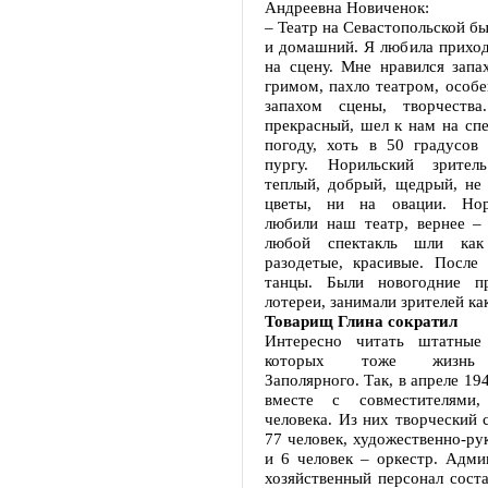
Андреевна Новиченок:
– Театр на Севастопольской б
и домашний. Я любила приход
на сцену. Мне нравился запа
гримом, пахло театром, особ
запахом сцены, творчества
прекрасный, шел к нам на сп
погоду, хоть в 50 градусов 
пургу. Норильский зритель
теплый, добрый, щедрый, не 
цветы, ни на овации. Нор
любили наш театр, вернее – 
любой спектакль шли как
разодетые, красивые. После 
танцы. Были новогодние пр
лотереи, занимали зрителей ка
Товарищ Глина сократил
Интересно читать штатные 
которых тоже жизнь 
Заполярного. Так, в апреле 194
вместе с совместителями
человека. Из них творческий 
77 человек, художественно-ру
и 6 человек – оркестр. Адми
хозяйственный персонал соста