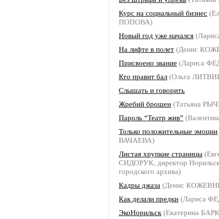
Курс на социальный бизнес
(Ел
ПОПОВА)
Новый год уже начался
(Ларис
На лифте в полет
(Денис КОЖ
Присвоено звание
(Лариса Ф
Кто правит бал
(Ольга ЛИТВИ
Слышать и говорить
Жребий брошен
(Татьяна РЫ
Пароль “Театр жив”
(Валенти
Только положительные эмоции
ВАЧАЕВА)
Листая хрупкие страницы
(Евг
СИДОРУК, директор Норильск
городского архива)
Кадры джаза
(Денис КОЖЕВН
Как делали предки
(Лариса Ф
ЭкоНорильск
(Екатерина БАР