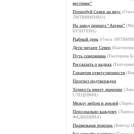
вестнике”
Попробуй Север на вкус
(Ольг
ЛИТВИНЕНКО)
На завод пришел “Аргиш”
(Ма
БУШУЕВА)
Рыбный день
(Ольга ЛИТВИН
Дети читают Север
(Екатерин
Путь северянина
(Екатерина 
Рассказать о кадрах
(Екатерин
Гарантия ответственности
(Ви
Прогноз подтвержден
Точность имеет значение
(Лар
СТЕЦЕВИЧ)
Между небом и землей
(Ларис
Персонально каждому
(Лариса
ФЕДИШИНА)
Правильная помощь
(Виктор 
Без штрафа и упрека
(Татьян