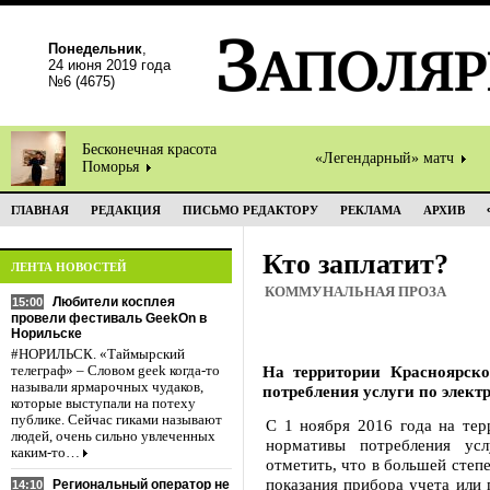
Понедельник
,
24 июня 2019 года
№6 (4675)
Бесконечная красота
«Легендарный» матч
Поморья
ГЛАВНАЯ
РЕДАКЦИЯ
ПИСЬМО РЕДАКТОРУ
РЕКЛАМА
АРХИВ
Кто заплатит?
ЛЕНТА НОВОСТЕЙ
КОММУНАЛЬНАЯ ПРОЗА
Любители косплея
15:00
провели фестиваль GeekOn в
Норильске
#НОРИЛЬСК. «Таймырский
На территории Красноярск
телеграф» – Словом geek когда-то
называли ярмарочных чудаков,
потребления услуги по элект
которые выступали на потеху
публике. Сейчас гиками называют
С 1 ноября 2016 года на тер
людей, очень сильно увлеченных
нормативы потребления усл
каким-то…
отметить, что в большей степе
показания прибора учета или п
Региональный оператор не
14:10