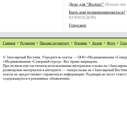
Дело для “Волчат”
(Владисла
Быть или позиционироваться?
БУКВОЕДОВ)
Гороскоп
Главная
•
Редакция
•
Письмо редактору
•
Реклама
•
Архив
•
Фото
•
Гор
©
Заполярный Вестник
. Учредитель газеты — ООО «Медиакомпания «Северн
«Медиакомпания «Северный город». Все права защищены.
При полном или частичном использовании материалов ссылка на «Заполярны
размещении материалов в интернете — гиперссылка на «Заполярный Вестник
газеты не предоставляет справочную информацию. Редакция не несет ответ
содержащуюся в рекламных объявлениях.