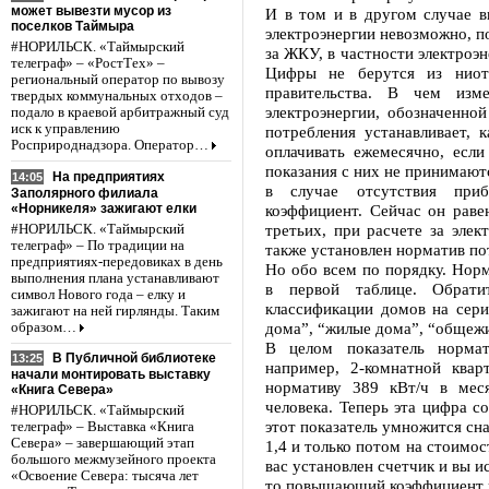
может вывезти мусор из
И в том и в другом случае в
поселков Таймыра
электроэнергии невозможно, п
#НОРИЛЬСК. «Таймырский
за ЖКУ, в частности электроэ
телеграф» – «РостТех» –
Цифры не берутся из ниотк
региональный оператор по вывозу
правительства. В чем изм
твердых коммунальных отходов –
электроэнергии, обозначенно
подало в краевой арбитражный суд
иск к управлению
потребления устанавливает, к
Росприроднадзора. Оператор…
оплачивать ежемесячно, если
показания с них не принимаютс
На предприятиях
14:05
в случае отсутствия при
Заполярного филиала
«Норникеля» зажигают елки
коэффициент. Сейчас он равен
третьих, при расчете за эле
#НОРИЛЬСК. «Таймырский
телеграф» – По традиции на
также установлен норматив по
предприятиях-передовиках в день
Но обо всем по порядку. Норм
выполнения плана устанавливают
в первой таблице. Обрат
символ Нового года – елку и
классификации домов на сери
зажигают на ней гирлянды. Таким
дома”, “жилые дома”, “общежи
образом…
В целом показатель норма
В Публичной библиотеке
13:25
например, 2-комнатной ква
начали монтировать выставку
нормативу 389 кВт/ч в мес
«Книга Севера»
человека. Теперь эта цифра с
#НОРИЛЬСК. «Таймырский
этот показатель умножится с
телеграф» – Выставка «Книга
Севера» – завершающий этап
1,4 и только потом на стоимост
большого межмузейного проекта
вас установлен счетчик и вы и
«Освоение Севера: тысяча лет
то повышающий коэффициент н