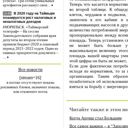
успеха». Три сотни уникальных
Теперь что касается нормати
артефактов расскажут свои…
во второй таблице. К общед
В 2020 году на Таймыре
13:05
клеток, чердаков и подвалов,
планируется рост налоговых и
лампочек в его кабине и ш
неналоговых доходов
подкачивающих насосов и дру
#НОРИЛЬСК. «Таймырский
количество потребленной энер
телеграф» – На сессии
пропорционально между всем
Законодательного собрания края
площадь. Теперь установлен с
депутаты во втором чтении
приняли бюджет-2020 и плановый
не может быть больше ус
период 2021–2022 годов. Один из
максимальную величину этог
главных приоритетов документа –
площадь вашей квартиры ум
…
этой цифры он быть не может,
Если дом фактически потреби
Все новости
исходя из нормативов, то за
организации. Таким образ
[stream=16]
позаботиться об использовани
в потоке отсутствуют показы
взяться за борьбу с энерговор
рекламных блоков, назначьте показы,
или отключите поток
Читайте также в этом но
Когда Аргиш стал Большим
Все самое важное – в “Заполя