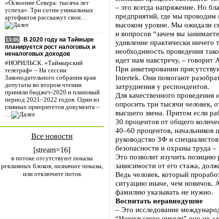
«Освоение Севера: тысяча лет
– это всегда напряжение. Но бл
успеха». Три сотни уникальных
предприятий, где мы проводим 
артефактов расскажут свои…
высоком уровне. Мы ожидали с
и вопросов “зачем вы занимаете
В 2020 году на Таймыре
13:05
удивление практически ничего 
планируется рост налоговых и
необходимость проведения тако
неналоговых доходов
идет нам навстречу, – говорит 
#НОРИЛЬСК. «Таймырский
При анкетировании присутству
телеграф» – На сессии
Intertek. Они помогают разобр
Законодательного собрания края
депутаты во втором чтении
затруднения у респондентов.
приняли бюджет-2020 и плановый
Для качественного проведения 
период 2021–2022 годов. Один из
опросить три тысячи человек, 
главных приоритетов документа –
высшего звена. Притом если ра
…
30 процентов от общего количе
40–60 процентов, начальников ц
Все новости
руководство ЗФ и специалисто
безопасности и охраны труда – 
[stream=16]
Это позволит изучить позицию 
в потоке отсутствуют показы
зависимости от его стажа, долж
рекламных блоков, назначьте показы,
или отключите поток
Ведь человек, который проработ
ситуацию иначе, чем новичок. 
фамилию указывать не нужно.
Воспитать неравнодушие
– Это исследование международ
“Норильского никеля” оно не ад