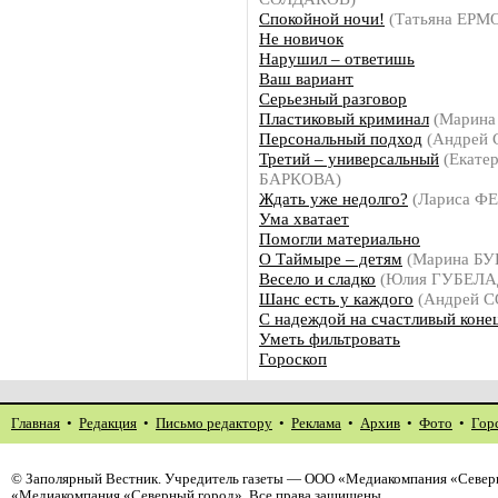
Спокойной ночи!
(Татьяна ЕРМ
Не новичок
Нарушил – ответишь
Ваш вариант
Серьезный разговор
Пластиковый криминал
(Марин
Персональный подход
(Андрей
Третий – универсальный
(Екате
БАРКОВА)
Ждать уже недолго?
(Лариса 
Ума хватает
Помогли материально
О Таймыре – детям
(Марина Б
Весело и сладко
(Юлия ГУБЕЛА
Шанс есть у каждого
(Андрей 
С надеждой на счастливый коне
Уметь фильтровать
Гороскоп
Главная
•
Редакция
•
Письмо редактору
•
Реклама
•
Архив
•
Фото
•
Гор
©
Заполярный Вестник
. Учредитель газеты — ООО «Медиакомпания «Северн
«Медиакомпания «Северный город». Все права защищены.