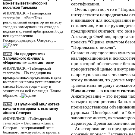
может вывезти мусор из
сертификации.
поселков Таймыра
– Очень приятно, что в “Норил
#НОРИЛЬСК. «Таймырский
интересуются непредвзятым от
телеграф» – «РостТех» –
и нанимают для исследований 
региональный оператор по вывозу
сожалению, многие руководите
твердых коммунальных отходов –
предприятий считают, что они и
подало в краевой арбитражный суд
иск к управлению
Александр Олейник, представите
Росприроднадзора. Оператор…
проекта “Оценка культуры безо
“Норильского никеля”.
Согласно определению культура
На предприятиях
14:05
квалификационная и психологич
Заполярного филиала
«Норникеля» зажигают елки
при которой обеспечение безоп
#НОРИЛЬСК. «Таймырский
приоритетной целью и внутрен
телеграф» – По традиции на
напрямую связана с человеческ
предприятиях-передовиках в день
этому внимания, то другие ме
выполнения плана устанавливают
травматизма не дадут должного 
символ Нового года – елку и
Начальство – в полном состав
зажигают на ней гирлянды. Таким
образом…
Анкетирование – это первая ча
четырех предприятиях Заполярн
В Публичной библиотеке
13:25
производственном объединении
начали монтировать выставку
рудниках “Октябрьский” и “Ко
«Книга Севера»
заполняют анкету, включающую
#НОРИЛЬСК. «Таймырский
характера. Время заполнения а
телеграф» – Выставка «Книга
Севера» – завершающий этап
– Анкетирование на предприяти
большого межмузейного проекта
сложный процесс. Заставить чел