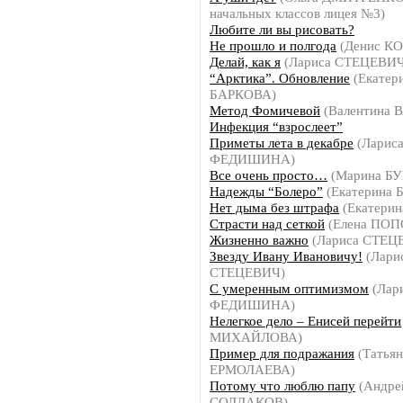
начальных классов лицея №3)
Любите ли вы рисовать?
Не прошло и полгода
(Денис К
Делай, как я
(Лариса СТЕЦЕВИЧ
“Арктика”. Обновление
(Екатер
БАРКОВА)
Метод Фомичевой
(Валентина 
Инфекция “взрослеет”
Приметы лета в декабре
(Ларис
ФЕДИШИНА)
Все очень просто…
(Марина Б
Надежды “Болеро”
(Екатерина
Нет дыма без штрафа
(Екатери
Страсти над сеткой
(Елена ПОП
Жизненно важно
(Лариса СТЕЦ
Звезду Ивану Ивановичу!
(Лари
СТЕЦЕВИЧ)
С умеренным оптимизмом
(Лар
ФЕДИШИНА)
Нелегкое дело – Енисей перейти
МИХАЙЛОВА)
Пример для подражания
(Татьян
ЕРМОЛАЕВА)
Потому что люблю папу
(Андре
СОЛДАКОВ)