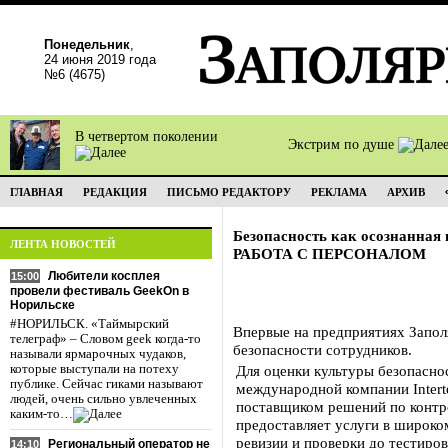
Понедельник
,
24 июня 2019 года
№6 (4675)
В четвертом поколении
Экстрим по душе
ГЛАВНАЯ
РЕДАКЦИЯ
ПИСЬМО РЕДАКТОРУ
РЕКЛАМА
АРХИВ
Безопасность как осознанная 
ЛЕНТА НОВОСТЕЙ
РАБОТА С ПЕРСОНАЛОМ
Любители косплея
15:00
провели фестиваль GeekOn в
Норильске
#НОРИЛЬСК. «Таймырский
Впервые на предприятиях Запол
телеграф» – Словом geek когда-то
безопасности сотрудников.
называли ярмарочных чудаков,
которые выступали на потеху
Для оценки культуры безопасн
публике. Сейчас гиками называют
международной компании Intert
людей, очень сильно увлеченных
поставщиком решений по контро
каким-то…
предоставляет услуги в широко
ревизии и проверки до тестиров
Региональный оператор не
14:10