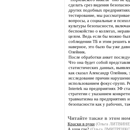
сделать срез видения безопасно
других подобных предприятиях
тестирование, мы рассматривае
вопросы, а социальные и психо
культуры безопасности, включа
беспокойство о коллегах, нера
целом. Ведь если бы можно был
соблюдении ТБ и этим решить в
наверное, это было бы уже давн
Олейник.
После обработки анкет последуе
Что она будет собой представля
статистических данных, выявле
как сказал Александр Олейник, 
исследование причин нарушения
использованием фокус-групп. Р
Intertek на предприятиях ЗФ с
стратегии с указанием конкре
травматизма на предприятиях 
безопасности как у рабочих, та
Читайте также в этом ном
Краски в руки
(Ольга ЛИТВИН
А уши где?
(Ольга ДМИТРЕНКО,