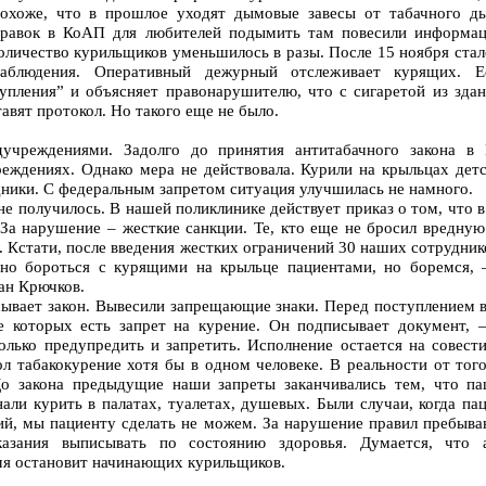
Похоже, что в прошлое уходят дымовые завесы от табачного д
правок в КоАП для любителей подымить там повесили информац
личество курильщиков уменьшилось в разы. После 15 ноября стал
аблюдения. Оперативный дежурный отслеживает курящих. Е
тупления” и объясняет правонарушителю, что с сигаретой из зд
авят протокол. Но такого еще не было.
учреждениями. Задолго до принятия антитабачного закона в 
реждениях. Однако мера не действовала. Курили на крыльцах дет
удники. С федеральным запретом ситуация улучшилась не намного.
не получилось. В нашей поликлинике действует приказ о том, что 
За нарушение – жесткие санкции. Те, кто еще не бросил вредную
. Кстати, после введения жестких ограничений 30 наших сотрудник
дно бороться с курящими на крыльце пациентами, но боремся, 
ан Крючков.
сывает закон. Вывесили запрещающие знаки. Перед поступлением в
е которых есть запрет на курение. Он подписывает документ, –
ько предупредить и запретить. Исполнение остается на совест
л табакокурение хотя бы в одном человеке. В реальности от того
 До закона предыдущие наши запреты заканчивались тем, что п
нали курить в палатах, туалетах, душевых. Были случаи, когда п
ий, мы пациенту сделать не можем. За нарушение правил пребыва
казания выписывать по состоянию здоровья. Думается, что а
мя остановит начинающих курильщиков.