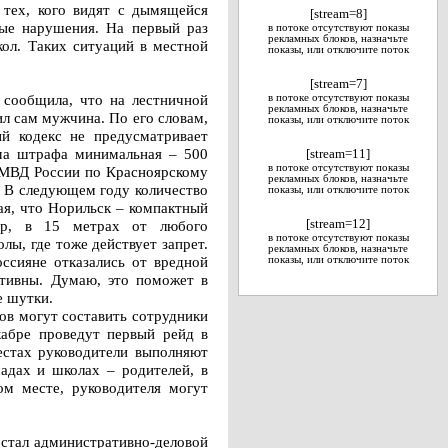
 тех, кого видят с дымящейся
[stream=8]
ные нарушения. На первый раз
в потоке отсутствуют показы
рекламных блоков, назначьте
кол. Таких ситуаций в местной
показы, или отключите поток
[stream=7]
 сообщила, что на лестничной
в потоке отсутствуют показы
рекламных блоков, назначьте
ил сам мужчина. По его словам,
показы, или отключите поток
й кодекс не предусматривает
мма штрафа минимальная – 500
[stream=11]
в потоке отсутствуют показы
а МВД России по Красноярскому
рекламных блоков, назначьте
. В следующем году количество
показы, или отключите поток
ая, что Норильск – компактный
ер, в 15 метрах от любого
[stream=12]
в потоке отсутствуют показы
лы, где тоже действует запрет.
рекламных блоков, назначьте
оссияне отказались от вредной
показы, или отключите поток
ктивны. Думаю, это поможет в
е шутки.
в могут составить сотрудники
кабре проведут первый рейд в
естах руководители выполняют
садах и школах – родителей, в
м месте, руководителя могут
 стал административно-деловой