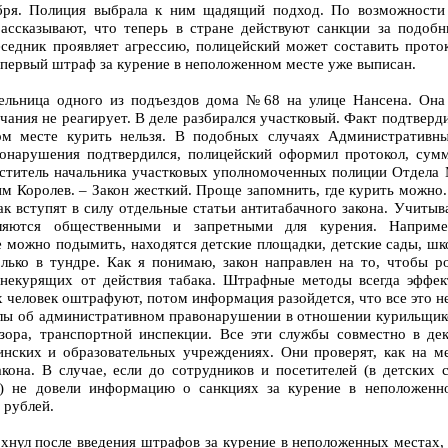
ября. Полиция выбрала к ним щадящий подход. По возможности
рассказывают, что теперь в стране действуют санкции за подоб
еседник проявляет агрессию, полицейский может составить прото
 первый штраф за курение в неположенном месте уже выписан.
ельница одного из подъездов дома №68 на улице Нансена. Она
чания не реагирует. В деле разбирался участковый. Факт подтверд
ом месте курить нельзя. В подобных случаях Административны
вонарушения подтвердился, полицейский оформил протокол, су
меститель начальника участковых уполномоченных полиции Отдел
м Королев. – Закон жесткий. Проще запомнить, где курить можно
ак вступят в силу отдельные статьи антитабачного закона. Учитыв
вляются общественными и запретными для курения. Наприм
е можно подымить, находятся детские площадки, детские сады, шко
лько в тундре. Как я понимаю, закон направлен на то, чтобы р
 некурящих от действия табака. Штрафные методы всегда эффе
х человек оштрафуют, потом информация разойдется, что все это н
ы об административном правонарушении в отношении курильщико
зора, транспортной инспекции. Все эти службы совместно в де
инских и образовательных учреждениях. Они проверят, как на м
кона. В случае, если до сотрудников и посетителей (в детских 
) не довели информацию о санкциях за курение в неположенно
 рублей.
хнул после введения штрафов за курение в неположенных местах,