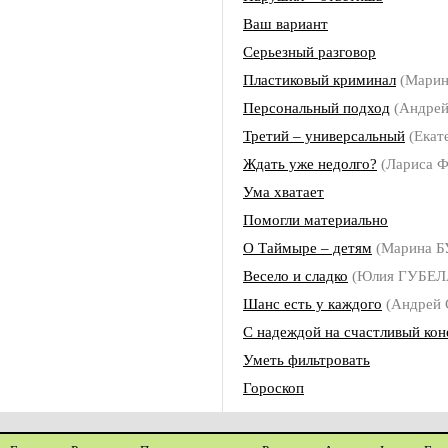
Ваш вариант
Серьезный разговор
Пластиковый криминал
(Мари
Персональный подход
(Андре
Третий – универсальный
(Екат
Ждать уже недолго?
(Лариса
Ума хватает
Помогли материально
О Таймыре – детям
(Марина 
Весело и сладко
(Юлия ГУБЕЛ
Шанс есть у каждого
(Андрей
С надеждой на счастливый кон
Уметь фильтровать
Гороскоп