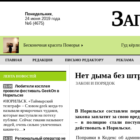
Понедельник
,
24 июня 2019 года
№6 (4675)
Бесконечная красота Поморья
Гуд кёрл
ГЛАВНАЯ
РЕДАКЦИЯ
ПИСЬМО РЕДАКТОРУ
РЕКЛАМА
Нет дыма без шт
ЛЕНТА НОВОСТЕЙ
ЗАКОН И ПОРЯДОК
Любители косплея
15:00
провели фестиваль GeekOn в
Норильске
#НОРИЛЬСК. «Таймырский
телеграф» – Словом geek когда-то
В Норильске составлен пер
называли ярмарочных чудаков,
которые выступали на потеху
закона заплатит за свою вре
публике. Сейчас гиками называют
– в полицию стали поступ
людей, очень сильно увлеченных
действовать в Норильске.
каким-то…
Поправки в Кодекс об админ
Региональный оператор не
14:10