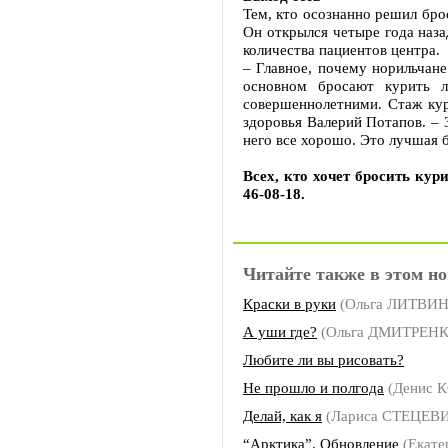
Тем, кто осознанно решил брос
Он открылся четыре года наза
количества пациентов центра.
– Главное, почему норильчане
основном бросают курить л
совершеннолетними. Стаж кур
здоровья Валерий Потапов. – 
него все хорошо. Это лучшая б
Всех, кто хочет бросить кур
46-08-18.
Читайте также в этом но
Краски в руки
(Ольга ЛИТВИ
А уши где?
(Ольга ДМИТРЕНКО,
Любите ли вы рисовать?
Не прошло и полгода
(Денис 
Делай, как я
(Лариса СТЕЦЕВ
“Арктика”. Обновление
(Екате