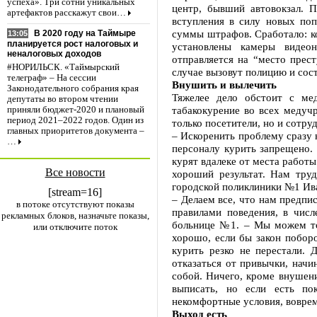
успеха». Три сотни уникальных
центр, бывший автовокзал. 
артефактов расскажут свои…
вступления в силу новых по
суммы штрафов. Сработало: ко
В 2020 году на Таймыре
13:05
планируется рост налоговых и
установлены камеры видеон
неналоговых доходов
отправляется на “место прес
#НОРИЛЬСК. «Таймырский
случае вызовут полицию и сост
телеграф» – На сессии
Внушить и вылечить
Законодательного собрания края
Тяжелее дело обстоит с мед
депутаты во втором чтении
табакокурение во всех медуч
приняли бюджет-2020 и плановый
период 2021–2022 годов. Один из
только посетители, но и сотр
главных приоритетов документа –
– Искоренить проблему сразу 
…
персоналу курить запрещено. 
курят вдалеке от места работы
Все новости
хороший результат. Нам тру
городской поликлиники №1 Ив
[stream=16]
– Делаем все, что нам предпи
в потоке отсутствуют показы
правилами поведения, в числ
рекламных блоков, назначьте показы,
больнице №1. – Мы можем тол
или отключите поток
хорошо, если бы закон поборо
курить резко не перестали.
отказаться от привычки, начи
собой. Ничего, кроме внушен
выписать, но если есть по
некомфортные условия, вовре
Выход есть