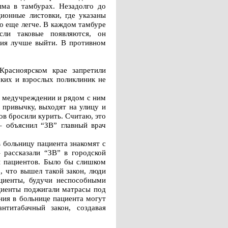
ыма в тамбурах. Незадолго до
ионные листовки, где указаны
о еще легче. В каждом тамбуре
сли таковые появляются, он
ания лучше выйти. В противном
Красноярском крае запретили
ских и взрослых поликлиник не
в медучреждении и рядом с ним
 привычку, выходят на улицу и
ов бросили курить. Считаю, это
– объяснил “ЗВ” главный врач
 больницу пациента знакомят с
 рассказали “ЗВ” в городской
и пациентов. Было бы слишком
, что вышел такой закон, люди
ациенты, будучи неспособными
ациенты поджигали матрасы под
ния в больнице пациента могут
нтитабачный закон, создавая