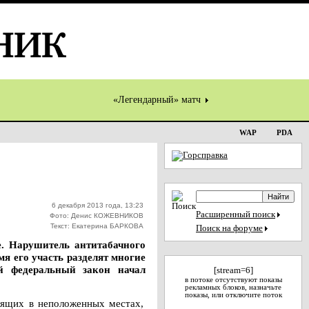
«Легендарный» матч
WAP
PDA
6 декабря 2013 года, 13:23
Расширенный поиск
Фото: Денис КОЖЕВНИКОВ
Текст: Екатерина БАРКОВА
Поиск на форуме
. Нарушитель антитабачного
я его участь разделят многие
й федеральный закон начал
[stream=6]
в потоке отсутствуют показы
рекламных блоков, назначьте
показы, или отключите поток
рящих в неположенных местах,