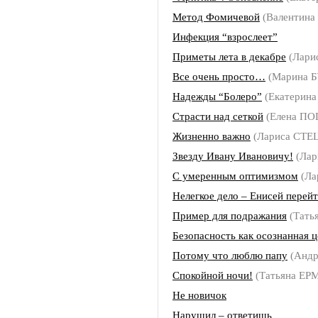
Метод Фомичевой
(Валентина
Инфекция “взрослеет”
Приметы лета в декабре
(Лар
Все очень просто…
(Марина 
Надежды “Болеро”
(Екатерин
Страсти над сеткой
(Елена П
Жизненно важно
(Лариса СТЕ
Звезду Ивану Ивановичу!
(Лар
С умеренным оптимизмом
(Ла
Нелегкое дело – Енисей перей
Пример для подражания
(Тать
Безопасность как осознанная ц
Потому что люблю папу
(Анд
Спокойной ночи!
(Татьяна Е
Не новичок
Нарушил – ответишь