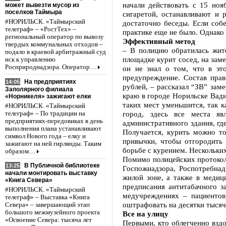
начали действовать с 15 но
может вывезти мусор из
поселков Таймыра
сигаретой, останавливают и 
#НОРИЛЬСК. «Таймырский
достаточно беседы. Если соб
телеграф» – «РостТех» –
практике еще не было. Однако
региональный оператор по вывозу
Эффективный метод
твердых коммунальных отходов –
– В полицию обратилась жит
подало в краевой арбитражный суд
площадке курит сосед, на заме
иск к управлению
Росприроднадзора. Оператор…
он не знал о том, что в эт
предупреждение. Состав пра
На предприятиях
14:05
рублей, – рассказал “ЗВ” за
Заполярного филиала
краю в городе Норильске Вади
«Норникеля» зажигают елки
таких мест уменьшится, так к
#НОРИЛЬСК. «Таймырский
город, здесь все места я
телеграф» – По традиции на
предприятиях-передовиках в день
административного здания, гд
выполнения плана устанавливают
Получается, курить можно то
символ Нового года – елку и
привычки, чтобы отгородить
зажигают на ней гирлянды. Таким
борьбе с курением. Нескольки
образом…
Помимо полицейских протокол
В Публичной библиотеке
13:25
Госпожнадзора, Роспотребнад
начали монтировать выставку
жилой зоне, а также в медиц
«Книга Севера»
предписания антитабачного за
#НОРИЛЬСК. «Таймырский
медучреждениях – пациентов
телеграф» – Выставка «Книга
оштрафовать на десятки тысяч
Севера» – завершающий этап
большого межмузейного проекта
Все на улицу
«Освоение Севера: тысяча лет
Первыми, кто облегченно вздо