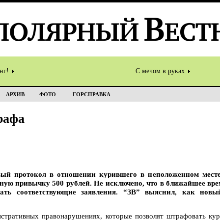
инг!
С мечом в руках
АРХИВ
ФОТО
ГОРСПРАВКА
рафа
вый протокол в отношении курившего в неположенном месте
дную привычку 500 рублей. Не исключено, что в ближайшее врем
ать соответствующие заявления. “ЗВ” выяснил, как новы
истративных правонарушениях, которые позволят штрафовать ку