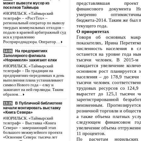
представлявшая проек
может вывезти мусор из
поселков Таймыра
финансового документа Но
#НОРИЛЬСК. «Таймырский
умеренно оптимистич
телеграф» – «РостТех» –
бюджета-2014. Таким же был 
региональный оператор по вывозу
текущего года.
твердых коммунальных отходов –
О приоритетах
подало в краевой арбитражный суд
Говоря об основных макро
иск к управлению
Росприроднадзора. Оператор…
показателях, Ирина Перетятк
численность населения в с
На предприятиях
14:05
останется на уровне года ны
Заполярного филиала
тысячи человек. В 2015-м
«Норникеля» зажигают елки
ожидается увеличение количе
#НОРИЛЬСК. «Таймырский
основном рост планируется з
телеграф» – По традиции на
предприятиях-передовиках в день
населения – до 178,9 тысячи 
выполнения плана устанавливают
тысячи человек соответствен
символ Нового года – елку и
трудовых ресурсов со 124,9 
зажигают на ней гирлянды. Таким
вырастет до 125,1 тысячи че
образом…
зарегистрированной безрабо
В Публичной библиотеке
13:25
неизменным. Прогнозируетс
начали монтировать выставку
розничной торговли и обществ
«Книга Севера»
а также объема платных услу
#НОРИЛЬСК. «Таймырский
следующем финансовом год
телеграф» – Выставка «Книга
увеличение объема отгруженн
Севера» – завершающий этап
большого межмузейного проекта
11 процентов.
«Освоение Севера: тысяча лет
По расчетам норильских 