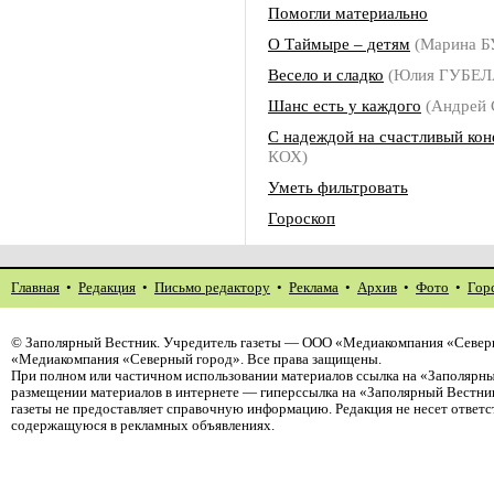
Помогли материально
О Таймыре – детям
(Марина 
Весело и сладко
(Юлия ГУБЕЛ
Шанс есть у каждого
(Андрей
С надеждой на счастливый кон
КОХ)
Уметь фильтровать
Гороскоп
Главная
•
Редакция
•
Письмо редактору
•
Реклама
•
Архив
•
Фото
•
Гор
©
Заполярный Вестник
. Учредитель газеты — ООО «Медиакомпания «Северн
«Медиакомпания «Северный город». Все права защищены.
При полном или частичном использовании материалов ссылка на «Заполярны
размещении материалов в интернете — гиперссылка на «Заполярный Вестник
газеты не предоставляет справочную информацию. Редакция не несет ответ
содержащуюся в рекламных объявлениях.