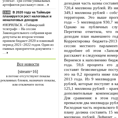
успеха». Три сотни уникальных
доходная часть казны состави
артефактов расскажут свои…
720,4 миллиона рублей. Из н
349,1 миллиона рублей – соб
В 2020 году на Таймыре
13:05
планируется рост налоговых и
территории. Это выше прог
неналоговых доходов
года – 5 миллиардов 930,7 м
#НОРИЛЬСК. «Таймырский
Однако на публичных слу
телеграф» – На сессии
Перетятко отметила, что п
Законодательного собрания края
доходам план нынешнего год
депутаты во втором чтении
Корректировка бюджета-2013
приняли бюджет-2020 и плановый
период 2021–2022 годов. Один из
сессии местного парламент
главных приоритетов документа –
подробнее об этом «Заполя
…
расскажет в следующем номере
Вернемся к наполнению бюдж
Все новости
года. 59,6 процента его д
составят безвозмездные посту
[stream=16]
это на 0,2 процента ниже пл
в потоке отсутствуют показы
2013 года. Из 9 миллиардов 
рекламных блоков, назначьте показы,
рублей, которые поступят в ка
или отключите поток
125,1 миллиона рублей – крае
дополнительные компенсаци
Для сравнения: в этом год
превысили два миллиарда руб
Расходная часть норильского 
плану должна составить 15 м
миллиона рублей. Дефицит – 