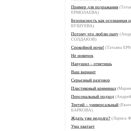
Пример для подражания
(Тать
ЕРМОЛАЕВА)
Безопасность как осознанная ц
БУШУЕВА)
Потому что люблю папу
(Андр
СОЛДАКОВ)
Спокойной ночи!
(Татьяна Е
Не новичок
Нарушил – ответишь
Ваш вариант
Серьезный разговор
Пластиковый криминал
(Мари
Персональный подход
(Андре
Третий – универсальный
(Екат
БАРКОВА)
Ждать уже недолго?
(Лариса
Ума хватает