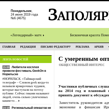
Понедельник
,
24 июня 2019 года
№6 (4675)
«Легендарный» матч
Бесконечная красота Пом
ГЛАВНАЯ
РЕДАКЦИЯ
ПИСЬМО РЕДАКТОРУ
РЕКЛАМА
АРХИВ
С умеренным оп
ЛЕНТА НОВОСТЕЙ
ОБЩЕСТВЕННЫЙ ИНТЕРЕС
Любители косплея
15:00
провели фестиваль GeekOn в
Норильске
#НОРИЛЬСК. «Таймырский
телеграф» – Словом geek когда-то
Участники публичных слуша
называли ярмарочных чудаков,
которые выступали на потеху
на 2014 год и плановый п
публике. Сейчас гиками называют
принять документ к обсужден
людей, очень сильно увлеченных
каким-то…
Заместитель руководителя ад
экономике и финансам Ири
Региональный оператор не
14:10