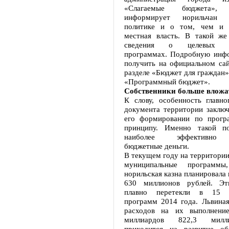
«Слагаемые бюджета»
информирует норильчан
политике и о том, чем и к
местная власть. В такой ж
сведения о целевых му
программах. Подробную инф
получить на официальном сай
разделе «Бюджет для граждан»,
«Программный бюджет».
Собственники больше вложа
К слову, особенность главно
документа территории заключ
его формировании по прогр
принципу. Именно такой по
наиболее эффективно и
бюджетные деньги.
В текущем году на территории
муниципальные программы
норильская казна планировала 
630 миллионов рублей. Эт
плавно перетекли в 15 м
программ 2014 года. Львиная
расходов на их выполнени
миллиардов 822,3 милл
приходится на развитие об