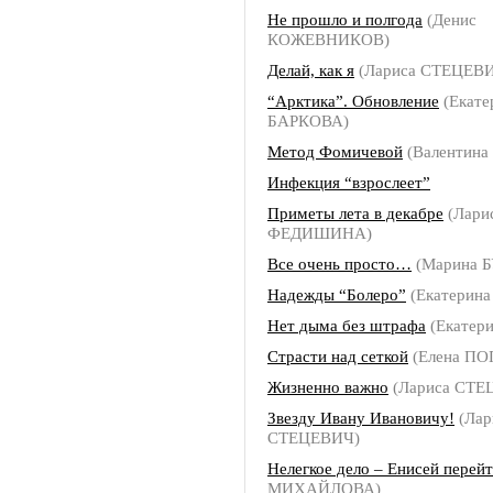
Не прошло и полгода
(Денис
КОЖЕВНИКОВ)
Делай, как я
(Лариса СТЕЦЕВ
“Арктика”. Обновление
(Екате
БАРКОВА)
Метод Фомичевой
(Валентина
Инфекция “взрослеет”
Приметы лета в декабре
(Лари
ФЕДИШИНА)
Все очень просто…
(Марина 
Надежды “Болеро”
(Екатерин
Нет дыма без штрафа
(Екатер
Страсти над сеткой
(Елена П
Жизненно важно
(Лариса СТЕ
Звезду Ивану Ивановичу!
(Лар
СТЕЦЕВИЧ)
Нелегкое дело – Енисей перей
МИХАЙЛОВА)