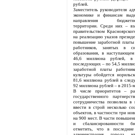
рублей.
Заместитель руководителя ад
экономике и финансам выде
направления бюджетн
территории. Среди них – вз
правительством Красноярског
на реализацию указов президе
повышение заработной платы 
работников, занятых в с
образования, в наступающем
46,6 миллиона рублей, в
последующих – по 54,5 миллио
заработной платы работник
культуры обойдется норильс
81,6 миллиона рублей в след
92 миллиона рублей – в 2015-м
В числе приоритетов – раз
государственного партнерс
сотрудничества позволила в
ввести в строй несколько со
объектов, в частности три нов
на 900 мест. В части повышен
и сбалансированности б
отметить, что в последние
администрация города из