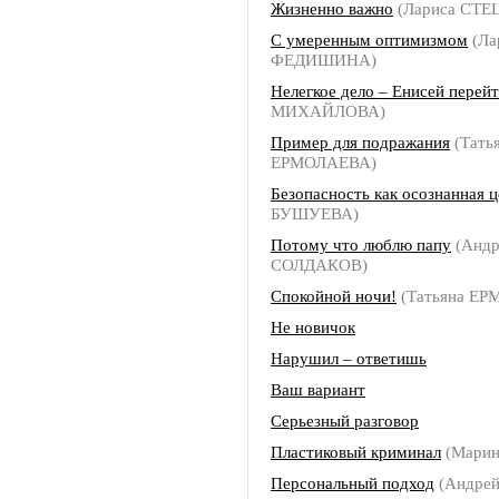
Жизненно важно
(Лариса СТЕ
С умеренным оптимизмом
(Ла
ФЕДИШИНА)
Нелегкое дело – Енисей перей
МИХАЙЛОВА)
Пример для подражания
(Тать
ЕРМОЛАЕВА)
Безопасность как осознанная ц
БУШУЕВА)
Потому что люблю папу
(Андр
СОЛДАКОВ)
Спокойной ночи!
(Татьяна Е
Не новичок
Нарушил – ответишь
Ваш вариант
Серьезный разговор
Пластиковый криминал
(Мари
Персональный подход
(Андре