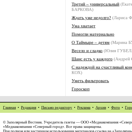
Третий – универсальный
(Екат
БАРКОВА)
Ждать уже недолго?
(Лариса
Ума хватает
Помогли материально
О Таймыре – детям
(Марина 
Весело и сладко
(Юлия ГУБЕЛ
Шанс есть у каждого
(Андрей
С надеждой на счастливый кон
КОХ)
Уметь фильтровать
Гороскоп
Главная
•
Редакция
•
Письмо редактору
•
Реклама
•
Архив
•
Фото
•
Гор
©
Заполярный Вестник
. Учредитель газеты — ООО «Медиакомпания «Северн
«Медиакомпания «Северный город». Все права защищены.
При полном или частичном использовании материалов ссылка на «Заполярны