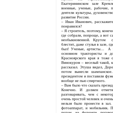
Екатерининском зале Кремл
военные, ученые, рабочие, 
деятели культуры, духовенств
развитие России.
– Иван Иванович, расскажит
понравился?
– Я строитель, поэтому, конеч
где собрали, попроще, а вот с
необыкновенной. Кругом ст
блестит, даже стулья в зале, 
был! Ученые, артисты… А на
основном трактористы и д
Красноярского края я тоже 
Винокуром – веселый такой, к
рассказал. Этуша видел, Дор
потом вынесли шампанское
президентом и поставили фуже
вообще не пью спиртного.
– Вам было что сказать прези
Конечно. И должен отмет
разговаривать, чем с некот
очень простой человек и очен
нельзя было пронести в зал.
фотоаппарат, и мобильник. 
потом, на фуршете, погово