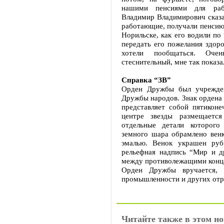
нашими пенсиями для рабо
Владимир Владимирович сказал
работающие, получали пенсию, 
Норильске, как его водили по
передать его пожелания здоро
хотели пообщаться. Оче
стеснительный, мне так показа
Справка “ЗВ”
Орден Дружбы был учрежден
Дружбы народов. Знак ордена 
представляет собой пятикон
центре звезды размещается
отдельные детали которого
земного шара обрамлено венк
эмалью. Венок украшен руб
рельефная надпись “Мир и д
между противолежащими конца
Орден Дружбы вручается, 
промышленности и других отр
Читайте также в этом но