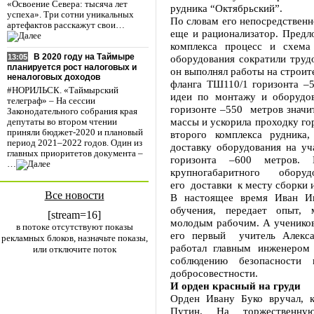
«Освоение Севера: тысяча лет
рудника “Октябрьский”.
успеха». Три сотни уникальных
По словам его непосредственн
артефактов расскажут свои…
еще и рационализатор. Предл
комплекса процесс и схема
В 2020 году на Таймыре
оборудования сократили труд
13:05
планируется рост налоговых и
он выполнял работы на строит
неналоговых доходов
фланга ТШ110/1 горизонта –5
#НОРИЛЬСК. «Таймырский
идеи по монтажу и оборудо
телеграф» – На сессии
горизонте –550 метров значит
Законодательного собрания края
массы и ускорила проходку го
депутаты во втором чтении
приняли бюджет-2020 и плановый
второго комплекса рудника
период 2021–2022 годов. Один из
доставку оборудования на у
главных приоритетов документа –
горизонта –600 метров.
…
крупногабаритного обору
его доставки к месту сборки 
Все новости
В настоящее время Иван Ив
обучения, передает опыт, 
[stream=16]
молодым рабочим. А учеников 
в потоке отсутствуют показы
его первый учитель Алекса
рекламных блоков, назначьте показы,
работал главным инженером
или отключите поток
соблюдению безопасности 
добросовестности.
И орден красный на груди
Орден Ивану Буко вручал, 
Путин. На торжественну