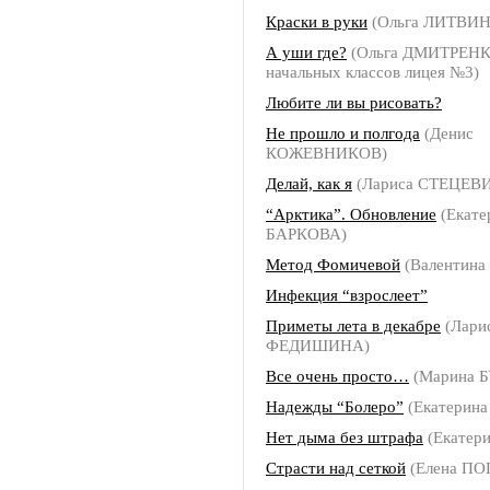
Краски в руки
(Ольга ЛИТВИ
А уши где?
(Ольга ДМИТРЕНКО
начальных классов лицея №3)
Любите ли вы рисовать?
Не прошло и полгода
(Денис
КОЖЕВНИКОВ)
Делай, как я
(Лариса СТЕЦЕВ
“Арктика”. Обновление
(Екате
БАРКОВА)
Метод Фомичевой
(Валентина
Инфекция “взрослеет”
Приметы лета в декабре
(Лари
ФЕДИШИНА)
Все очень просто…
(Марина 
Надежды “Болеро”
(Екатерин
Нет дыма без штрафа
(Екатер
Страсти над сеткой
(Елена П