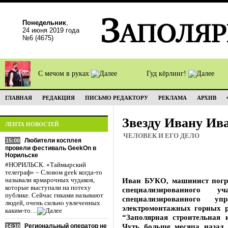
Понедельник
,
24 июня 2019 года
№6 (4675)
С мечом в руках
Гуд кёрлинг!
ГЛАВНАЯ
РЕДАКЦИЯ
ПИСЬМО РЕДАКТОРУ
РЕКЛАМА
АРХИВ
Звезду Ивану Ив
ЛЕНТА НОВОСТЕЙ
ЧЕЛОВЕК И ЕГО ДЕЛО
Любители косплея
15:00
провели фестиваль GeekOn в
Норильске
#НОРИЛЬСК. «Таймырский
телеграф» – Словом geek когда-то
Иван БУКО, машинист погр
называли ярмарочных чудаков,
которые выступали на потеху
специализированного 
публике. Сейчас гиками называют
специализированного у
людей, очень сильно увлеченных
электромонтажных горных 
каким-то…
“Заполярная строительная
Чуть больше месяца назад 
Региональный оператор не
14:10