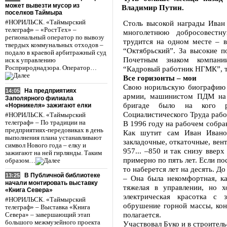
может вывезти мусор из
Владимир Путин.
поселков Таймыра
#НОРИЛЬСК. «Таймырский
Столь высокой награды Иван
телеграф» – «РостТех» –
многолетнюю добросовестн
региональный оператор по вывозу
трудится на одном месте – в
твердых коммунальных отходов –
“Октябрьский”. За высокие п
подало в краевой арбитражный суд
Почетным знаком компани
иск к управлению
Росприроднадзора. Оператор…
“Кадровый работник НГМК”, 
Все горизонты – мои
Свою норильскую биографию И
На предприятиях
14:05
армии, машинистом ПДМ на 
Заполярного филиала
бригаде было на кого р
«Норникеля» зажигают елки
Социалистического Труда рабо
#НОРИЛЬСК. «Таймырский
телеграф» – По традиции на
В 1996 году на рабочем собра
предприятиях-передовиках в день
Как шутит сам Иван Иванов
выполнения плана устанавливают
закладочные, откаточные, вент
символ Нового года – елку и
957... –850 и так снизу ввер
зажигают на ней гирлянды. Таким
примерно по пять лет. Если по
образом…
то наберется лет на десять. 
В Публичной библиотеке
13:25
– Она была некомфортная, к
начали монтировать выставку
тяжелая в управлении, но х
«Книга Севера»
электрическая красотка с 
#НОРИЛЬСК. «Таймырский
обрушение горной массы, кон
телеграф» – Выставка «Книга
полагается.
Севера» – завершающий этап
большого межмузейного проекта
Участвовал Буко и в строитель