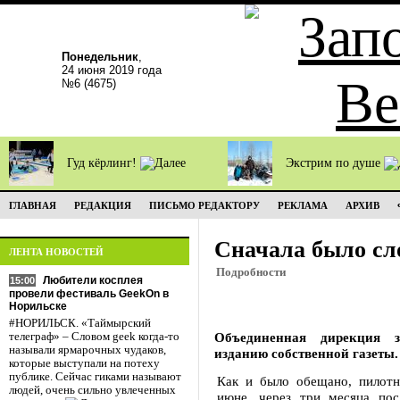
Понедельник
,
24 июня 2019 года
№6 (4675)
Гуд кёрлинг!
Экстрим по душе
ГЛАВНАЯ
РЕДАКЦИЯ
ПИСЬМО РЕДАКТОРУ
РЕКЛАМА
АРХИВ
Сначала было сл
ЛЕНТА НОВОСТЕЙ
Подробности
Любители косплея
15:00
провели фестиваль GeekOn в
Норильске
#НОРИЛЬСК. «Таймырский
Объединенная дирекция 
телеграф» – Словом geek когда-то
называли ярмарочных чудаков,
изданию собственной газеты.
которые выступали на потеху
публике. Сейчас гиками называют
Как и было обещано, пилот
людей, очень сильно увлеченных
июне, через три месяца пос