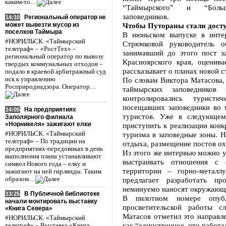
каким-то…
“Таймырского” и “Больш
заповедников.
Региональный оператор не
14:10
может вывезти мусор из
Чтобы Путораны стали дост
поселков Таймыра
В июньском выпуске в инте
#НОРИЛЬСК. «Таймырский
Стрючковой руководитель о
телеграф» – «РостТех» –
занимавший до этого пост з
региональный оператор по вывозу
Красноярского края, оценив
твердых коммунальных отходов –
рассказывает о планах новой 
подало в краевой арбитражный суд
иск к управлению
По словам Виктора Матасова, 
Росприроднадзора. Оператор…
таймырских заповедников 
контролировались туристи
посещавших заповедники во
На предприятиях
14:05
туристов. Уже в следующем
Заполярного филиала
«Норникеля» зажигают елки
приступить к реализации конк
#НОРИЛЬСК. «Таймырский
туризма в заповедные зоны. Н
телеграф» – По традиции на
отдыха, размещение постов ох
предприятиях-передовиках в день
Из этого же интервью можно у
выполнения плана устанавливают
выстраивать отношения с 
символ Нового года – елку и
территории – горно-металл
зажигают на ней гирлянды. Таким
образом…
предлагает разработать п
неминуемо наносят окружающ
В Публичной библиотеке
13:25
В пилотном номере опубл
начали монтировать выставку
просветительской работы с
«Книга Севера»
Матасов отметил это направле
#НОРИЛЬСК. «Таймырский
как “единственное, что работ
телеграф» – Выставка «Книга