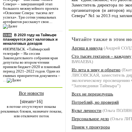
Севера» – завершающий этап
Заместитель директора по эко
большого межмузейного проекта
организаторов (и авторов) из
«Освоение Севера: тысяча лет
Севера” №1 за 2013 год заплан
успеха». Три сотни уникальных
артефактов расскажут свои…
В 2020 году на Таймыре
13:05
Читайте также в этом но
планируется рост налоговых и
неналоговых доходов
Аргиш в никуда
(Андрей СОЛ
#НОРИЛЬСК. «Таймырский
телеграф» – На сессии
Сто тысяч гектаров – каждому
Законодательного собрания края
ВАЧАЕВА)
депутаты во втором чтении
приняли бюджет-2020 и плановый
Из лета в зиму и обратно
(Екат
период 2021–2022 годов. Один из
ЛИСОВСКАЯ, заместитель дир
главных приоритетов документа –
экологическому просвещению
…
“Заповедники Таймыра”)
Все новости
Всех не перецелуешь
[stream=16]
Потребляй, но проверяй
в потоке отсутствуют показы
Культ личности
(Ольга ПОЛЯ
рекламных блоков, назначьте показы,
или отключите поток
Персональное дело
(Ольга Л
Прием у прокурора