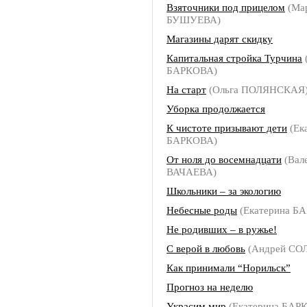
Взяточники под прицелом
(Ма
БУШУЕВА)
Магазины дарят скидку
Капитальная стройка Турчина
БАРКОВА)
На старт
(Ольга ПОЛЯНСКАЯ
Уборка продолжается
К чистоте призывают дети
(Ек
БАРКОВА)
От ноля до восемнадцати
(Вал
ВАЧАЕВА)
Школьники – за экологию
Небесные роды
(Екатерина Б
Не родивших – в ружье!
С верой в любовь
(Андрей СО
Как принимали “Норильск”
Прогноз на неделю
Украсим мир
(Екатерина БАР