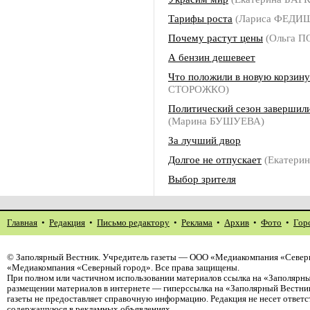
Тарифы роста
(Лариса ФЕДИ
Почему растут цены
(Ольга 
А бензин дешевеет
Что положили в новую корзину
СТОРОЖКО)
Политический сезон завершил
(Марина БУШУЕВА)
За лучший двор
Долгое не отпускает
(Екатери
Выбор зрителя
Главная
•
Редакция
•
Письмо редактору
•
Реклама
•
Архив
•
Фото
•
Гор
©
Заполярный Вестник
. Учредитель газеты — ООО «Медиакомпания «Северн
«Медиакомпания «Северный город». Все права защищены.
При полном или частичном использовании материалов ссылка на «Заполярны
размещении материалов в интернете — гиперссылка на «Заполярный Вестник
газеты не предоставляет справочную информацию. Редакция не несет ответ
содержащуюся в рекламных объявлениях.