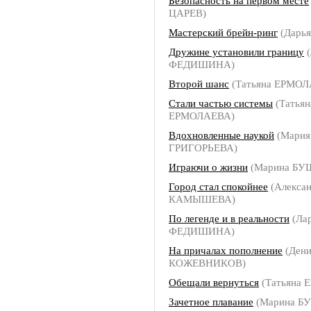
Безопасность на первом месте
ЦАРЕВ)
Мастерский брейн-ринг
(Дарь
Дружине установили границу
(
ФЕДИШИНА)
Второй шанс
(Татьяна ЕРМОЛ
Стали частью системы
(Татьян
ЕРМОЛАЕВА)
Вдохновленные наукой
(Мария
ГРИГОРЬЕВА)
Играючи о жизни
(Марина БУ
Город стал спокойнее
(Алекса
КАМЫШЕВА)
По легенде и в реальности
(Ла
ФЕДИШИНА)
На причалах пополнение
(Дени
КОЖЕВНИКОВ)
Обещали вернуться
(Татьяна
Зачетное плавание
(Марина Б