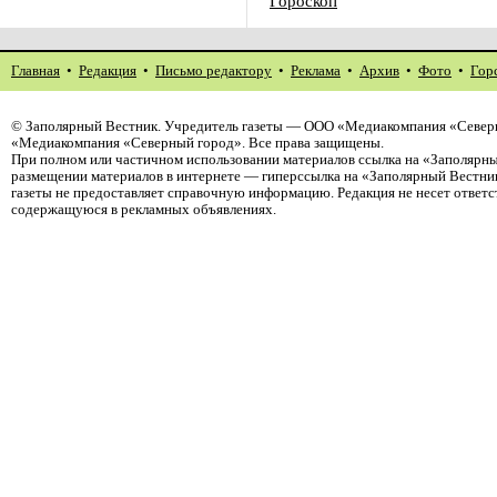
Гороскоп
Главная
•
Редакция
•
Письмо редактору
•
Реклама
•
Архив
•
Фото
•
Гор
©
Заполярный Вестник
. Учредитель газеты — ООО «Медиакомпания «Северн
«Медиакомпания «Северный город». Все права защищены.
При полном или частичном использовании материалов ссылка на «Заполярны
размещении материалов в интернете — гиперссылка на «Заполярный Вестник
газеты не предоставляет справочную информацию. Редакция не несет ответ
содержащуюся в рекламных объявлениях.