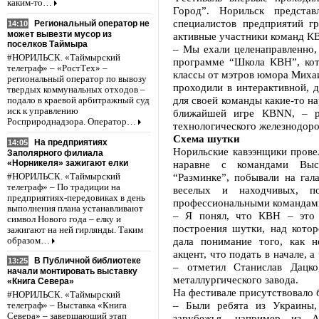
каким-то…
Город”. Норильск предста
специалистов предприятий г
Региональный оператор не
14:10
может вывезти мусор из
активные участники команд К
поселков Таймыра
– Мы ехали целенаправленно,
#НОРИЛЬСК. «Таймырский
программе “Школа КВН”, кот
телеграф» – «РостТех» –
классы от мэтров юмора Миха
региональный оператор по вывозу
проходили в интерактивной, 
твердых коммунальных отходов –
для своей команды какие-то н
подало в краевой арбитражный суд
иск к управлению
ближайшей игре КВNN, – ра
Росприроднадзора. Оператор…
технологического железнодор
Схема шутки
На предприятиях
14:05
Норильские кавээнщики прове
Заполярного филиала
«Норникеля» зажигают елки
наравне с командами Выс
“Разминке”, побывали на гал
#НОРИЛЬСК. «Таймырский
телеграф» – По традиции на
веселых и находчивых, п
предприятиях-передовиках в день
профессиональными командам
выполнения плана устанавливают
– Я понял, что КВН – это 
символ Нового года – елку и
построения шутки, над кото
зажигают на ней гирлянды. Таким
дала понимание того, как н
образом…
акцент, что подать в начале, а
В Публичной библиотеке
13:25
– отметил Станислав Дацко
начали монтировать выставку
металлургического завода.
«Книга Севера»
На фестивале присутствовало б
#НОРИЛЬСК. «Таймырский
– Были ребята из Украины,
телеграф» – Выставка «Книга
Севера» – завершающий этап
зарубежья, например из А