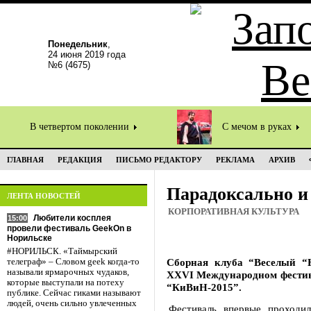
Понедельник
,
24 июня 2019 года
№6 (4675)
В четвертом поколении
С мечом в руках
ГЛАВНАЯ
РЕДАКЦИЯ
ПИСЬМО РЕДАКТОРУ
РЕКЛАМА
АРХИВ
Парадоксально и
ЛЕНТА НОВОСТЕЙ
КОРПОРАТИВНАЯ КУЛЬТУРА
Любители косплея
15:00
провели фестиваль GeekOn в
Норильске
#НОРИЛЬСК. «Таймырский
Сборная клуба “Веселый “
телеграф» – Словом geek когда-то
называли ярмарочных чудаков,
XXVI Международном фестив
которые выступали на потеху
“КиВиН-2015”.
публике. Сейчас гиками называют
людей, очень сильно увлеченных
Фестиваль впервые проходи