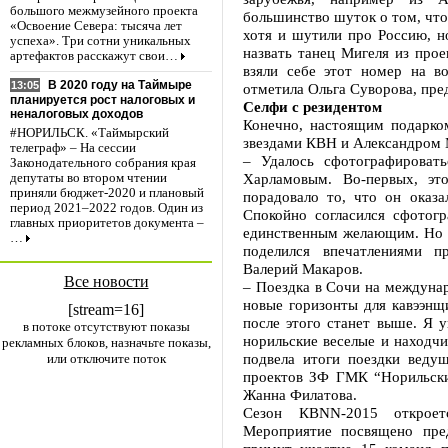
большого межмузейного проекта
большинство шуток о том, что 
«Освоение Севера: тысяча лет
хотя и шутили про Россию, н
успеха». Три сотни уникальных
назвать танец Мигеля из про
артефактов расскажут свои…
взяли себе этот номер на 
В 2020 году на Таймыре
13:05
отметила Ольга Суворова, пре
планируется рост налоговых и
Селфи с резидентом
неналоговых доходов
Конечно, настоящим подарко
#НОРИЛЬСК. «Таймырский
звездами КВН и Александром 
телеграф» – На сессии
– Удалось сфотографироват
Законодательного собрания края
Харламовым. Во-первых, эт
депутаты во втором чтении
приняли бюджет-2020 и плановый
порадовало то, что он оказ
период 2021–2022 годов. Один из
Спокойно согласился сфотогр
главных приоритетов документа –
единственным желающим. Но д
…
поделился впечатлениями п
Валерий Макаров.
Все новости
– Поездка в Сочи на междуна
новые горизонты для кавээнщ
[stream=16]
после этого станет выше. Я 
в потоке отсутствуют показы
норильские веселые и находчи
рекламных блоков, назначьте показы,
подвела итоги поездки веду
или отключите поток
проектов ЗФ ГМК “Норильски
Жанна Филатова.
Сезон КВNN-2015 откроет
Мероприятие посвящено пре