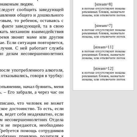
езнакомым людям.
[stream=8]
 следует сообщить заведующей
в потоке отсутствуют показы
рекламных блоков, назначьте
равления общего и дошкольного
показы, или отключите поток
звым, то ребенок, оставаясь с
о факте заведующей, та в свою
[stream=7]
в потоке отсутствуют показы
скать механизм взаимодействия
рекламных блоков, назначьте
время звонят маме или другим
показы, или отключите поток
е. Если ситуация повторяется,
[stream=11]
олучия. С ней работает служба
в потоке отсутствуют показы
по делам несовершеннолетних
рекламных блоков, назначьте
показы, или отключите поток
[stream=12]
осле употребленного алкоголя,
в потоке отсутствуют показы
отказывались, говоря в трубку:
рекламных блоков, назначьте
показы, или отключите поток
опьянении, начал буянить, меня
 – Его забрали, а через час он
писано, что человек не может
ое достоинство. То есть, если
я, ведет себя неадекватно, если
лам несовершеннолетних Отдела
ти не передаются, необходимо
“Требуется помощь сотрудников
обязана привлечь родителя к