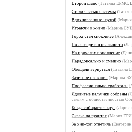
Второй шанс
(Татьяна ЕРМОЛ
Стали частью системы
(Татья
Вдохновленные наукой
(Мария
Играючи о жизни
(Марина БУ
Город стал спокойнее
(Алекса
По легенде и в реальности
(Ла
На причалах пополнение
(Ден
Парадоксально и смешно
(Мар
Обещали вернуться
(Татьяна
Зачетное плавание
(Марина Б
Профессионально сработали
(
Ядовитые пальчики собраны
(Л
связям с общественностью Об
Когда собирается круг
(Ларис
Сказка на пуантах
(Мария ГР
За хип-хоп ответила
(Екатери