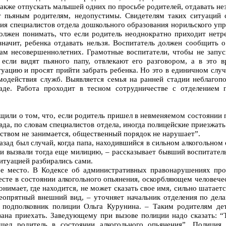
а также отпускать малышей одних по просьбе родителей, отдавать н
ют пьяным родителям, недопустимы. Свидетелям таких ситуаций
ция специалистов отдела дошкольного образования норильского уп
олжен понимать, что если родитель неоднократно приходит нетре
значит, ребенка отдавать нельзя. Воспитатель должен сообщить 
лам несовершеннолетних. Грамотные воспитатели, чтобы не запу
 если видят пьяного папу, отвлекают его разговором, а в это 
уацию и просят прийти забрать ребенка. Но это в единичном случа
имодействия служб. Выявляется семья на ранней стадии неблагоп
аде. Работа проходит в тесном сотрудничестве с отделением 
или о том, что, если родитель пришел в невменяемом состоянии п
а, по словам специалистов отдела, иногда полицейские приезжать 
дством не занимается, общественный порядок не нарушает”.
азад был случай, когда папа, находившийся в сильном алкогольном 
и вызвали тогда еще милицию, – рассказывает бывший воспитатель.
ситуацией разбирались сами.
ое место. В Кодексе об административных правонарушениях про
сте в состоянии алкогольного опьянения, оскорбляющем человеческ
онимает, где находится, не может сказать свое имя, сильно шатаетс
 неопрятный внешний вид, – уточняет начальник отделения по де
 подполковник полиции Ольга Курунина. – Таким родителям де
зана приехать. Заведующему при вызове полиции надо сказать: 
шел родитель в состоянии алкогольного опьянения”. Полиция 