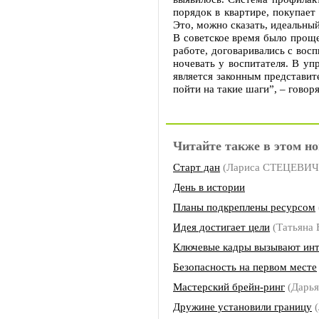
порядок в квартире, покупает
Это, можно сказать, идеальный
В советское время было проще
работе, договаривались с восп
ночевать у воспитателя. В уп
является законным представит
пойти на такие шаги”, – говор
Читайте также в этом но
Старт дан
(Лариса СТЕЦЕВИЧ
День в истории
Планы подкреплены ресурсом
Идея достигает цели
(Татьяна
Ключевые кадры вызывают инт
Безопасность на первом месте
Мастерский брейн-ринг
(Дарь
Дружине установили границу
(