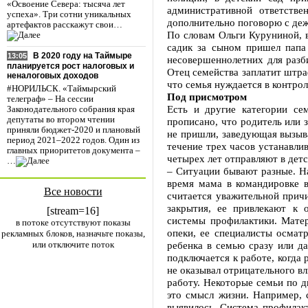
«Освоение Севера: тысяча лет
административной ответств
успеха». Три сотни уникальных
дополнительно поговорю с де
артефактов расскажут свои…
По словам Ольги Куруниной, в
садик за сыном пришел папа 
В 2020 году на Таймыре
13:05
несовершеннолетних для разби
планируется рост налоговых и
Отец семейства заплатит штраф
неналоговых доходов
что семья нуждается в контро
#НОРИЛЬСК. «Таймырский
Под присмотром
телеграф» – На сессии
Есть и другие категории се
Законодательного собрания края
депутаты во втором чтении
прописано, что родитель или з
приняли бюджет-2020 и плановый
не пришли, заведующая вызыва
период 2021–2022 годов. Один из
течение трех часов устанавлив
главных приоритетов документа –
четырех лет отправляют в детс
…
– Ситуации бывают разные. На
время мама в командировке в
Все новости
считается уважительной причи
закрытия, ее привлекают к 
[stream=16]
системы профилактики. Мате
в потоке отсутствуют показы
опеки, ее специалисты осмат
рекламных блоков, назначьте показы,
или отключите поток
ребенка в семью сразу или д
подключается к работе, когда
не оказывал отрицательного вл
работу. Некоторые семьи по д
это смысл жизни. Например, 
выявилось. Система профилакт