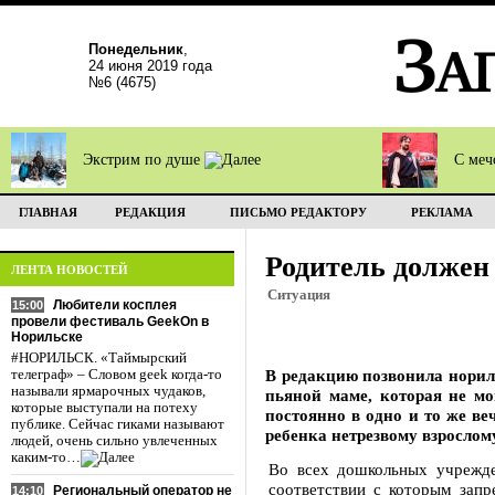
Понедельник
,
24 июня 2019 года
№6 (4675)
Экстрим по душе
С меч
ГЛАВНАЯ
РЕДАКЦИЯ
ПИСЬМО РЕДАКТОРУ
РЕКЛАМА
Родитель должен
ЛЕНТА НОВОСТЕЙ
Ситуация
Любители косплея
15:00
провели фестиваль GeekOn в
Норильске
#НОРИЛЬСК. «Таймырский
В редакцию позвонила нориль
телеграф» – Словом geek когда-то
называли ярмарочных чудаков,
пьяной маме, которая не м
которые выступали на потеху
постоянно в одно и то же ве
публике. Сейчас гиками называют
ребенка нетрезвому взрослому
людей, очень сильно увлеченных
каким-то…
Во всех дошкольных учрежде
соответствии с которым запр
Региональный оператор не
14:10