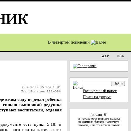
В четвертом поколении
WAP
PDA
29 января 2015 года, 18:31
Расширенный поиск
Текст: Екатерина БАРКОВА
Поиск на форуме
 детском саду передал ребенка
т – сильно выпивший дедушка
ступают воспитатели, отдавая
[stream=6]
в потоке отсутствуют показы
рекламных блоков, назначьте
документе есть пункт 5.18, в
показы, или отключите поток
когольного или наркотического