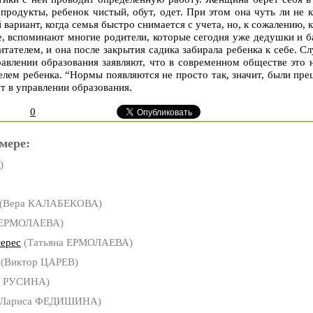
 продукты, ребенок чистый, обут, одет. При этом она чуть ли не 
 вариант, когда семья быстро снимается с учета, но, к сожалению, 
, вспоминают многие родители, которые сегодня уже дедушки и б
итателем, и она после закрытия садика забирала ребенка к себе. Сл
равлении образования заявляют, что в современном обществе это 
елем ребенка. “Нормы появляются не просто так, значит, были пре
ят в управлении образования.
0
мере:
)
(Вера КАЛАБЕКОВА)
 ЕРМОЛАЕВА)
ерес
(Татьяна ЕРМОЛАЕВА)
(Виктор ЦАРЕВ)
я РУСИНА)
Лариса ФЕДИШИНА)