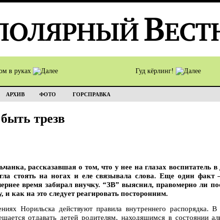
ом в руках
Гуд кёрлинг!
АРХИВ
ФОТО
ГОРСПРАВКА
 быть трезв
чанка, рассказавшая о том, что у нее на глазах воспитатель в
огла стоять на ногах и еле связывала слова. Еще один фак
чернее время забирал внучку. “ЗВ” выяснил, правомерно ли по
, и как на это следует реагировать посторонним.
ниях Норильска действуют правила внутреннего распорядка. В 
ещается отдавать детей родителям, находящимся в состоянии ал