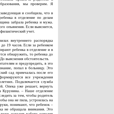
образования, мы проверим. Я
 заведующая и сообщила, что в
ребенка в отделение по делам
нщина забрала ребенка и мужа.
ого опьянения. Если выяснится,
офилактический учет.
вилах внутреннего распорядка
 до 19 часов. Если за ребенком
ирают ребенка в отделение и в
ется обнаружить, то ребенка до
 До выяснения обстоятельств.
тателям и предупредить, в это
знание, попал в больницу. Это
ский сад примчалась после его
нформируются все учреждения
олетних. Подключается служба
ей. Опека уже решает, вернуть
га Курунина. – Наше отделение
следить за тем, чтобы родитель
тобы она не пила, устроилась на
 руки, понимают, что ребенок –
нка не обращала внимания. Это
руки, находит работу, наводит