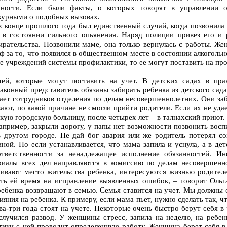
енности. Если были факты, о которых говорят в управлении 
журными о подобных вызовах.
 конце прошлого года был единственный случай, когда позвонила
в состоянии сильного опьянения. Наряд полиции привез его и 
рательства. Позвонили маме, она только вернулась с работы. Же
 за то, что появился в общественном месте в состоянии алкогольн
ле учреждений системы профилактики, то ее могут поставить на пр
мей, которые могут поставить на учет. В детских садах в пра
аконный представитель обязаны забирать ребенка из детского сада
ет сотрудников отделения по делам несовершеннолетних. Они заб
ают, по какой причине не смогли прийти родители. Если их не уда
кую городскую больницу, после четырех лет – в талнахский приют.
пример, закрыли дорогу, у папы нет возможности позвонить воспи
 другом городе. Не дай бог авария или же родитель потерял со
ной. Но если устанавливается, что мама запила и уснула, а в дет
ответственности за ненадлежащее исполнение обязанностей. И
риалы всех дел направляются в комиссию по делам несовершенн
ривают место жительства ребенка, интересуются жизнью родител
ать ей время на исправление выявленных ошибок, – говорит Оль
 ребенка возвращают в семью. Семья ставится на учет. Мы должны 
ияния на ребенка. К примеру, если мама пьет, нужно сделать так, ч
ва-три года стоят на учете. Некоторые очень быстро берут себя в
случился развод. У женщины стресс, запила на неделю, на ребе
ики с ней проводит определенную работу. Женщина берет себя в 