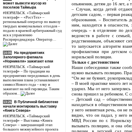
может вывезти мусор из
опьянения, детям до 16 лет, 
поселков Таймыра
– Случаи, когда детей отда
#НОРИЛЬСК. «Таймырский
детским садом, – первая реак
телеграф» – «РостТех» –
образования. – Воспитатель д
региональный оператор по вывозу
ним, находится в опасности, 
твердых коммунальных отходов –
очередь – в отделение по де
подало в краевой арбитражный суд
иск к управлению
ведомств в работе с семьей,
Росприроднадзора. Оператор…
родственникам, объясняют сит
то запускается алгоритм вза
профилактики при детском с
На предприятиях
14:05
норильской полиции.
Заполярного филиала
«Норникеля» зажигают елки
Только с достоинством
#НОРИЛЬСК. «Таймырский
Наши собеседники также сообщ
телеграф» – По традиции на
нужно вызывать полицию. Правд
предприятиях-передовиках в день
“Он же не буянит, рукоприкла
выполнения плана устанавливают
– В моей практике много лет н
символ Нового года – елку и
ударил. Мы от него заперлись 
зажигают на ней гирлянды. Таким
образом…
снова пришел за ребенком. С 
– Детский сад – общественн
В Публичной библиотеке
13:25
находиться в общественном ме
начали монтировать выставку
у него невнятная речь, он не п
«Книга Севера»
видно, что он падал, у него
#НОРИЛЬСК. «Таймырский
МВД России по г. Норильску
телеграф» – Выставка «Книга
Севера» – завершающий этап
вызывать полицию, и она обя
большого межмузейного проекта
полиции, в детский сад при