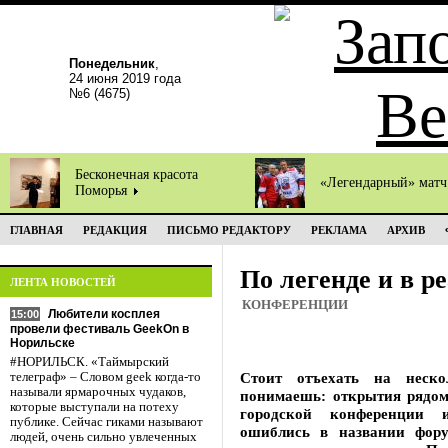
Понедельник
,
24 июня 2019 года
№6 (4675)
Бесконечная красота
«Легендарный» мат
Поморья
ГЛАВНАЯ
РЕДАКЦИЯ
ПИСЬМО РЕДАКТОРУ
РЕКЛАМА
АРХИВ
По легенде и в р
ЛЕНТА НОВОСТЕЙ
КОНФЕРЕНЦИИ
Любители косплея
15:00
провели фестиваль GeekOn в
Норильске
#НОРИЛЬСК. «Таймырский
Стоит отъехать на неско
телеграф» – Словом geek когда-то
называли ярмарочных чудаков,
понимаешь: открытия рядом
которые выступали на потеху
городской конференции и
публике. Сейчас гиками называют
ошиблись в названии фору
людей, очень сильно увлеченных