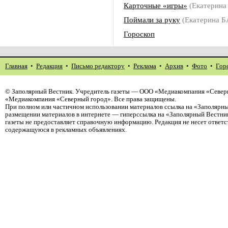
Карточные «игры»
(Екатерин
Поймали за руку
(Екатерина 
Гороскоп
Главная
•
Редакция
•
Письмо редактору
•
Реклама
•
Архив
•
Фото
•
Гор
©
Заполярный Вестник
. Учредитель газеты — ООО «Медиакомпания «Северн
«Медиакомпания «Северный город». Все права защищены.
При полном или частичном использовании материалов ссылка на «Заполярны
размещении материалов в интернете — гиперссылка на «Заполярный Вестник
газеты не предоставляет справочную информацию. Редакция не несет ответ
содержащуюся в рекламных объявлениях.