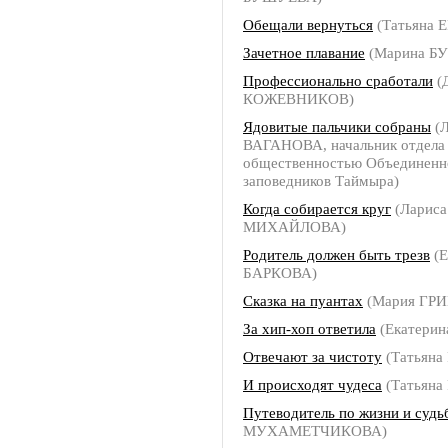
Обещали вернуться
(Татьяна
Зачетное плавание
(Марина Б
Профессионально сработали
(
КОЖЕВНИКОВ)
Ядовитые пальчики собраны
(
ВАГАНОВА, начальник отдела 
общественностью Объединенн
заповедников Таймыра)
Когда собирается круг
(Лариса
МИХАЙЛОВА)
Родитель должен быть трезв
(Е
БАРКОВА)
Сказка на пуантах
(Мария ГР
За хип-хоп ответила
(Екатери
Отвечают за чистоту
(Татьян
И происходят чудеса
(Татьян
Путеводитель по жизни и судь
МУХАМЕТЧИКОВА)