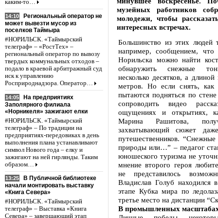
минувшее воскресенье. По
каким-то…
музейных работников соб
Региональный оператор не
14:10
молодежи, чтобы рассказат
может вывезти мусор из
интересных встречах.
поселков Таймыра
#НОРИЛЬСК. «Таймырский
Большинство из этих людей т
телеграф» – «РостТех» –
например, сообщением, что 
региональный оператор по вывозу
Норильска можно найти кос
твердых коммунальных отходов –
обнаружить снежные тон
подало в краевой арбитражный суд
иск к управлению
несколько десятков, а длиной 
Росприроднадзора. Оператор…
метров. Но если снять, как 
пытаются подняться по стене 
На предприятиях
14:05
сопроводить видео расск
Заполярного филиала
«Норникеля» зажигают елки
ощущениях и открытиях, ка
Марина Рашитова, полу
#НОРИЛЬСК. «Таймырский
телеграф» – По традиции на
захватывающий сюжет даж
предприятиях-передовиках в день
путешественников. “Снежные 
выполнения плана устанавливают
природы или…” – педагог ста
символ Нового года – елку и
юношеского туризма не уточн
зажигают на ней гирлянды. Таким
мнение второго героя любите
образом…
не представилось возможн
В Публичной библиотеке
13:25
Владислав Голуб находился 
начали монтировать выставку
этапе Кубка мира по ледолаз
«Книга Севера»
третье место на дистанции “Ск
#НОРИЛЬСК. «Таймырский
В промышленных масштаба
телеграф» – Выставка «Книга
Севера» – завершающий этап
Личные победы некоторы