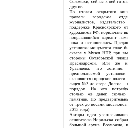
Соломахи, сейчас к ней гото
другие.
По итогам открытого конк
провели городское отд
журналистов, издательств
поддержке Красноярского о
художников РФ, норильчане в
понравившийся вариант пам
пока и остановились. Предл
установки монумента тоже бы
сквере у Музея НПР, при въе
стороны Октябрьской площ
Красноярской. Или же н
Урванцева, что логично.
предполагаемой устано
склоняются городские власти 
лицея №3 до озера Долгое – 
порядок. На что потребу
столько же денег, сколько
памятник. По предварительн
от трех до восьми миллионов 
2013 года).
Авторы идеи увековечивани
основателю Норильска собрал
большой архив. Возможно, ко