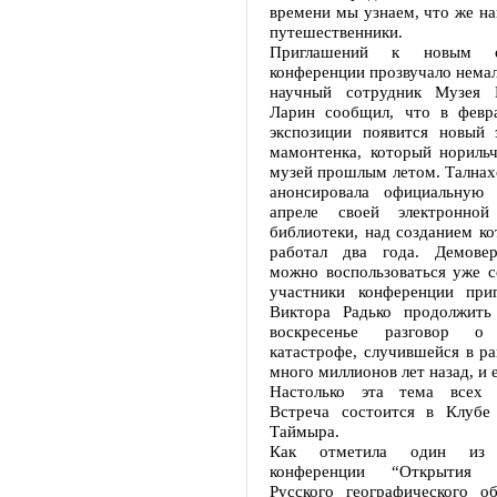
времени мы узнаем, что же н
путешественники.
Приглашений к новым о
конференции прозвучало немал
научный сотрудник Музея
Ларин сообщил, что в февр
экспозиции появится новый 
мамонтенка, который норильч
музей прошлым летом. Талнах
анонсировала официальную 
апреле своей электронной 
библиотеки, над созданием ко
работал два года. Демовер
можно воспользоваться уже с
участники конференции приг
Виктора Радько продолжить
воскресенье разговор о 
катастрофе, случившейся в р
много миллионов лет назад, и 
Настолько эта тема всех з
Встреча состоится в Клубе 
Таймыра.
Как отметила один из о
конференции “Открытия 
Русского географического о