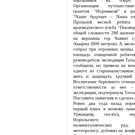
школьников на озеро К
Организация путешестви
грантом “Норникеля” в ра
“Nаше будущее – Nаша отве
Прошлой весной ребята и
краеведческого клуба “Пионе
общей сложности 280 километ
на вершины гор Чаякит (
Акырма (800 метров). А эколо
собрал три огромных мешка 
площадь очищенной ребятам
руководитель экспедиции Тать
сообщила, но привела на кон
одного из старшеклассников:
жить и защищать хрупкий 
Воспитание бережного отноше
ответственности за нее –
экспедиции, подчеркнула Тать
Поставить памятник и сделать
Ровно два года назад нори
первый взнос в копилку пам
Урванцеву, геологу, пер
Норильского мест
полиметаллических руд
метеорологу, добавил на кон