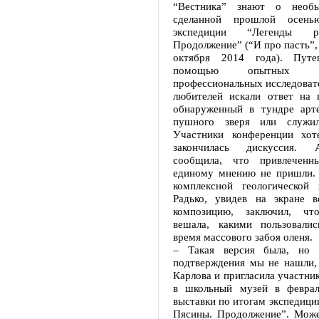
“Вестника” знают о необы
сделанной прошлой осень
экспедиции “Легенды р
Продолжение” (“И про пасть”,
октября 2014 года). Путе
помощью опытных про
профессиональных исследовате
любителей искали ответ на 
обнаруженный в тундре арт
пушного зверя или служи
Участники конференции хот
закончилась дискуссия. 
сообщила, что привлеченн
единому мнению не пришли. 
комплексной геологической
Радько, увидев на экране в
композицию, заключил, ч
вешала, какими пользовали
время массового забоя оленя.
– Такая версия была, но с
подтверждения мы не нашли, 
Карлова и пригласила участни
в школьный музей в феврал
выставки по итогам экспедици
Пясины. Продолжение”. Може