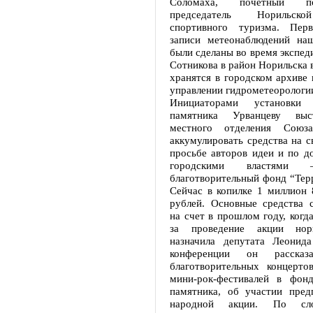
Соломаха, почетный п
председатель Норильск
спортивного туризма. Пер
записи метеонаблюдений на
были сделаны во время экспед
Сотникова в район Норильска в
хранятся в городском архиве
управлении гидрометеорологи
Инициаторами установки
памятника Урванцеву выс
местного отделения Союза
аккумулировать средства на с
просьбе авторов идеи и по д
городскими властями –
благотворительный фонд “Тер
Сейчас в копилке 1 миллион 
рублей. Основные средства с
на счет в прошлом году, когд
за проведение акции нор
назначила депутата Леонид
конференции он расска
благотворительных концерто
мини-рок-фестивалей в фонд
памятника, об участии пред
народной акции. По сл