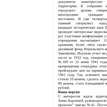
документы заинтересуют и
территории. К собранию ж
городского архива север
иногородние граждане
постоянно. И уже четверт
главный специалист горо
кандидат исторических наук 
проводит интересные видеоэк
раз участники конференции у
учреждения насчитывает 1
хранения, более пяти тыся
архивный фонд Норильского к
Завенягина. Изучили отчет ме
части за 1932 год, ознакоми
№109 от 22 июня 1941 года
прекращении очередных отпус
прейскурант цен на парикмах
1961 году. Так, освежить ли
стоило 10 копеек, сделать пер
80 копеек, стать блондинкой 
рублей.
Ваша версия
С интересом ждала аудито
Анны Карловой, руководителя 
прошлое” школы №41. Посто