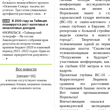
большого межмузейного проекта
конференции исследовател
«Освоение Севера: тысяча лет
оказались не менее вп
успеха». Три сотни уникальных
Норильчане знают о стр
артефактов расскажут свои…
хараелахской тундре вентиля
В 2020 году на Таймыре
13:05
(ВС-10) и скипо-клетевого с
планируется рост налоговых и
самых глубоких в Евразии. Г
неналоговых доходов
репортажи о большой стройке
#НОРИЛЬСК. «Таймырский
видели сюжеты в новостя
телеграф» – На сессии
города”. Творческая б
Законодательного собрания края
телекомпании одной из перв
депутаты во втором чтении
приняли бюджет-2020 и плановый
площадке шахты “Скалиста
период 2021–2022 годов. Один из
телевизионщикам возможно
главных приоритетов документа –
“Погружение в будущее
…
участникам конференции, как
на глубине 650 метров и что
Все новости
кадром.
Проектная глубина ВС-10 –
[stream=16]
Корреспондент Людмила
в потоке отсутствуют показы
сравнила это расстоян
рекламных блоков, назначьте показы,
Останкинской башни: почти в
или отключите поток
Вот такие промышленны
Норильска!
Впечатляющим оказался и
краеведческой экспедици