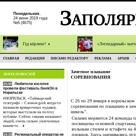
Понедельник
,
24 июня 2019 года
№6 (4675)
Гуд кёрлинг!
«Легендарный» мат
ГЛАВНАЯ
РЕДАКЦИЯ
ПИСЬМО РЕДАКТОРУ
РЕКЛАМА
АРХИВ
Зачетное плавание
ЛЕНТА НОВОСТЕЙ
СОРЕВНОВАНИЯ
Любители косплея
15:00
провели фестиваль GeekOn в
Норильске
#НОРИЛЬСК. «Таймырский
С 26 по 29 января в норильском
телеграф» – Словом geek когда-то
соревнования по плаванию в за
называли ярмарочных чудаков,
никель”.
которые выступали на потеху
публике. Сейчас гиками называют
Силами меряются 24 команды п
людей, очень сильно увлеченных
посвящены основной спартакиад
каким-то…
вольным стилем и эстафете на 
пловцов. Здесь оценивались лу
Региональный оператор не
14:10