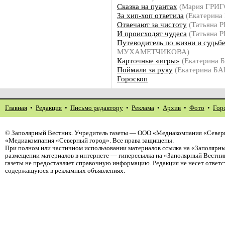
Сказка на пуантах
(Мария ГРИГ
За хип-хоп ответила
(Екатерина
Отвечают за чистоту
(Татьяна 
И происходят чудеса
(Татьяна 
Путеводитель по жизни и судьб
МУХАМЕТЧИКОВА)
Карточные «игры»
(Екатерина 
Поймали за руку
(Екатерина Б
Гороскоп
Главная
•
Редакция
•
Письмо редактору
•
Реклама
•
Архив
•
Фото
•
Гор
©
Заполярный Вестник
. Учредитель газеты — ООО «Медиакомпания «Северн
«Медиакомпания «Северный город». Все права защищены.
При полном или частичном использовании материалов ссылка на «Заполярны
размещении материалов в интернете — гиперссылка на «Заполярный Вестник
газеты не предоставляет справочную информацию. Редакция не несет ответ
содержащуюся в рекламных объявлениях.