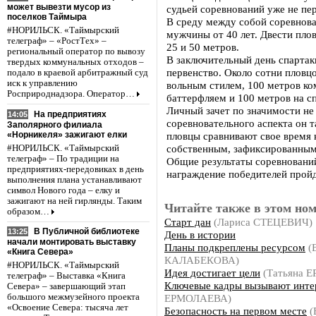
может вывезти мусор из
судьей соревнований уже не пе
поселков Таймыра
В среду между собой соревнова
#НОРИЛЬСК. «Таймырский
мужчины от 40 лет. Двести пло
телеграф» – «РостТех» –
25 и 50 метров.
региональный оператор по вывозу
В заключительный день спартак
твердых коммунальных отходов –
первенство. Около сотни пловц
подало в краевой арбитражный суд
иск к управлению
вольным стилем, 100 метров ко
Росприроднадзора. Оператор…
баттерфляем и 100 метров на с
Личный зачет по значимости не
На предприятиях
14:05
соревновательного аспекта он 
Заполярного филиала
«Норникеля» зажигают елки
пловцы сравнивают свое время н
собственным, зафиксированным
#НОРИЛЬСК. «Таймырский
телеграф» – По традиции на
Общие результаты соревнований
предприятиях-передовиках в день
награждение победителей пройд
выполнения плана устанавливают
символ Нового года – елку и
зажигают на ней гирлянды. Таким
Читайте также в этом ном
образом…
Старт дан
(Лариса СТЕЦЕВИЧ)
В Публичной библиотеке
13:25
День в истории
начали монтировать выставку
Планы подкреплены ресурсом
(
«Книга Севера»
КАЛАБЕКОВА)
#НОРИЛЬСК. «Таймырский
Идея достигает цели
(Татьяна 
телеграф» – Выставка «Книга
Ключевые кадры вызывают инте
Севера» – завершающий этап
ЕРМОЛАЕВА)
большого межмузейного проекта
«Освоение Севера: тысяча лет
Безопасность на первом месте
(