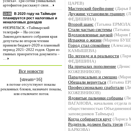
успеха». Три сотни уникальных
ЦАРЕВ)
артефактов расскажут свои…
Мастерский брейн-ринг
(Дарья
Дружине установили границу
(Л
В 2020 году на Таймыре
13:05
планируется рост налоговых и
ФЕДИШИНА)
неналоговых доходов
Второй шанс
(Татьяна ЕРМОЛА
#НОРИЛЬСК. «Таймырский
Стали частью системы
(Татьян
телеграф» – На сессии
Вдохновленные наукой
(Мария 
Законодательного собрания края
Играючи о жизни
(Марина БУШ
депутаты во втором чтении
Город стал спокойнее
(Александ
приняли бюджет-2020 и плановый
период 2021–2022 годов. Один из
КАМЫШЕВА)
главных приоритетов документа –
По легенде и в реальности
(Лари
…
ФЕДИШИНА)
На причалах пополнение
(Денис
Все новости
КОЖЕВНИКОВ)
Парадоксально и смешно
(Мари
[stream=16]
Обещали вернуться
(Татьяна Е
в потоке отсутствуют показы
Профессионально сработали
(Де
рекламных блоков, назначьте показы,
КОЖЕВНИКОВ)
или отключите поток
Ядовитые пальчики собраны
(Лю
ВАГАНОВА, начальник отдела по
общественностью Объединенно
заповедников Таймыра)
Когда собирается круг
(Лариса
Родитель должен быть трезв
(Ек
БАРКОВА)