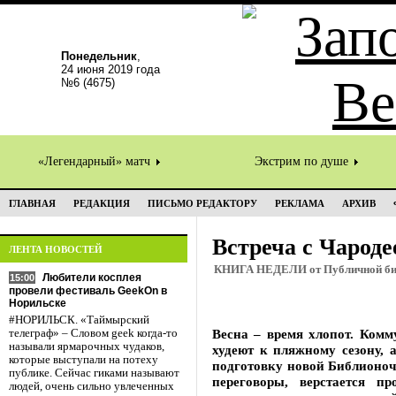
Понедельник
,
24 июня 2019 года
№6 (4675)
«Легендарный» матч
Экстрим по душе
ГЛАВНАЯ
РЕДАКЦИЯ
ПИСЬМО РЕДАКТОРУ
РЕКЛАМА
АРХИВ
Встреча с Чароде
ЛЕНТА НОВОСТЕЙ
КНИГА НЕДЕЛИ от Публичной биб
Любители косплея
15:00
провели фестиваль GeekOn в
Норильске
#НОРИЛЬСК. «Таймырский
Весна – время хлопот. Комм
телеграф» – Словом geek когда-то
называли ярмарочных чудаков,
худеют к пляжному сезону, 
которые выступали на потеху
подготовку новой Библионоч
публике. Сейчас гиками называют
переговоры, верстается п
людей, очень сильно увлеченных