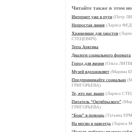
Читайте также в этом но
Интернет уже в пути
(Петр Л
Непростая линия
(Лариса ФЕ
Хранилище для хвостов
(Лари
СТЕЦЕВИЧ)
Terra Арктика
Диалоги социального формата
Город для жизни
(Ольга ЛИТ
Музей вдохновляет
(Марина 
Предпринимайте социально
(М
ГРИГОРЬЕВА)
Те, кто нас выше
(Лариса СТЕ
Питатель “Октябрьского”
(Мар
ГРИГОРЬЕВА)
“Бош” в помощь
(Татьяна ЕР
На месяц и навсегда
(Лариса
“Будьте любезны правила собл