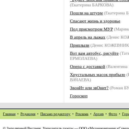
(Екатерина БАРКОВА)
Пошли на штурм
(Екатерина 
Спасают жизнь и здоровье
Под присмотром МУР
(Марин
В апрель на лыжах
(Денис КО
Приплыли
(Денис КОЖЕВНИК
Вот вам автобус, рисуйте
(Тат
ЕРМОЛАЕВА)
Опера с доставкой
(Валентина
Хрустальных масок прибыло
(
ВАЧАЕВА)
ЗвонИт или звОнит?
(Роман Б
Гороскоп
Главная
•
Редакция
•
Письмо редактору
•
Реклама
•
Архив
•
Фото
•
Гор
©
Заполярный Вестник
. Учредитель газеты — ООО «Медиакомпания «Северн