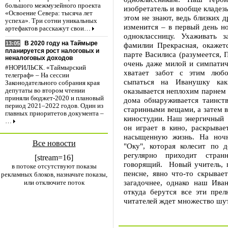
большого межмузейного проекта
изобретатель и вообще кладез
«Освоение Севера: тысяча лет
этом не знают, ведь близких д
успеха». Три сотни уникальных
изменится – в первый день н
артефактов расскажут свои…
одноклассницу. Ухаживать 
В 2020 году на Таймыре
13:05
фамилии Прекрасная, окажет
планируется рост налоговых и
парте Василиса (разумеется, 
неналоговых доходов
очень даже милой и симпатич
#НОРИЛЬСК. «Таймырский
хватает забот с этим любо
телеграф» – На сессии
сыпаться на Иванушку как
Законодательного собрания края
оказывается неплохим парнем 
депутаты во втором чтении
приняли бюджет-2020 и плановый
дома обнаруживается таинст
период 2021–2022 годов. Один из
старинными вещами, а затем в
главных приоритетов документа –
киностудии. Наш энергичный г
…
он играет в кино, раскрывае
насыщенную жизнь. На ночн
Все новости
"Оку", которая колесит по 
регулярно приходит стра
[stream=16]
говорящий. Новый учитель, 
в потоке отсутствуют показы
пенсне, явно что-то скрывае
рекламных блоков, назначьте показы,
загадочнее, однако наш Иван
или отключите поток
откуда берутся все эти пре
читателей ждет множество шут