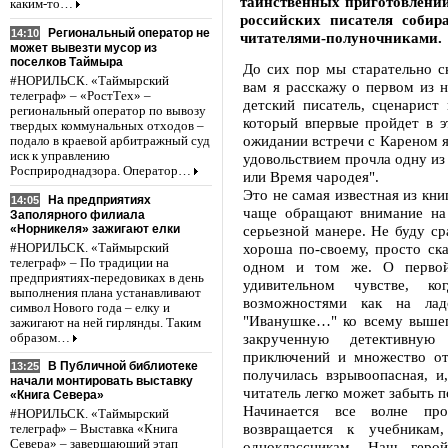
таинственных приготовлений
каким-то…
российских писателя собир
Региональный оператор не
14:10
читателями-полуночниками.
может вывезти мусор из
поселков Таймыра
До сих пор мы старательно ск
#НОРИЛЬСК. «Таймырский
вам я расскажу о первом из н
телеграф» – «РостТех» –
детский писатель, сценарист 
региональный оператор по вывозу
который впервые пройдет в э
твердых коммунальных отходов –
ожидании встречи с Кареном я
подало в краевой арбитражный суд
иск к управлению
удовольствием прочла одну из
Росприроднадзора. Оператор…
или Время чародея".
Это не самая известная из кн
На предприятиях
14:05
чаще обращают внимание на 
Заполярного филиала
«Норникеля» зажигают елки
серьезной манере. Не буду ср
хороша по-своему, просто ска
#НОРИЛЬСК. «Таймырский
телеграф» – По традиции на
одном и том же. О первой
предприятиях-передовиках в день
удивительном чувстве, к
выполнения плана устанавливают
возможностями как на лад
символ Нового года – елку и
"Иванушке…" ко всему вышеп
зажигают на ней гирлянды. Таким
закрученную детективну
образом…
приключений и множество о
В Публичной библиотеке
13:25
получилась взрывоопасная, и
начали монтировать выставку
читатель легко может забыть п
«Книга Севера»
Начинается все волне пр
#НОРИЛЬСК. «Таймырский
возвращается к учебника
телеграф» – Выставка «Книга
Севера» – завершающий этап
одноклассникам. Наш геро