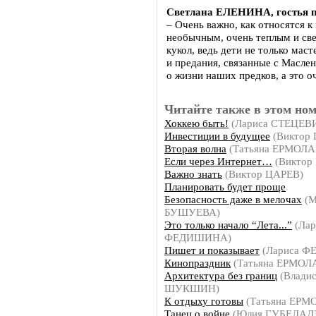
Светлана ЕЛЕНИНА, гостья п
– Очень важно, как относятся к
необычным, очень теплым и све
кукол, ведь дети не только мас
и предания, связанные с Масле
о жизни наших предков, а это о
Читайте также в этом ном
Хоккею быть!
(Лариса СТЕЦЕВ
Инвестиции в будущее
(Виктор
Вторая волна
(Татьяна ЕРМОЛА
Если через Интернет…
(Виктор
Важно знать
(Виктор ЦАРЕВ)
Планировать будет проще
Безопасность даже в мелочах
(М
БУШУЕВА)
Это только начало “Лета...”
(Лар
ФЕДИШИНА)
Пишет и показывает
(Лариса 
Кинопраздник
(Татьяна ЕРМОЛ
Архитектура без границ
(Владис
ШУКШИН)
К отдыху готовы
(Татьяна ЕРМ
Танец о войне
(Юлия ГУБЕЛАД