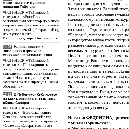
может вывезти мусор из
по традиции длятся неделю и 
поселков Таймыра
Затем начинается Великий пост
#НОРИЛЬСК. «Таймырский
нашем городе основные гулянья
телеграф» – «РостТех» –
маленьких организовали конкур
региональный оператор по вывозу
Гости праздника ели блины, пле
твердых коммунальных отходов –
из глины… Одним из главных р
подало в краевой арбитражный суд
иск к управлению
“Балаган”, устроенный задорн
Росприроднадзора. Оператор…
В городском музее гости погру
развлечениями для всей семьи. 
На предприятиях
14:05
веселых конкурсах – от бега в 
Заполярного филиала
«Норникеля» зажигают елки
Педагоги станции юных техников
Масленицу. Раньше она считала
#НОРИЛЬСК. «Таймырский
телеграф» – По традиции на
подняты к солнцу, тем самым в
предприятиях-передовиках в день
природе за свет и теплоту. Жен
выполнения плана устанавливают
им свои печали и горести. На п
символ Нового года – елку и
чучелом – считалось, что так сг
зажигают на ней гирлянды. Таким
После завершения праздника в м
образом…
Как и прежде на Руси, народ в
В Публичной библиотеке
13:25
торжественный момент – сожже
начали монтировать выставку
многим и, может быть, действит
«Книга Севера»
долгожданную весну.
#НОРИЛЬСК. «Таймырский
телеграф» – Выставка «Книга
Севера» – завершающий этап
Наталья ФЕДЯНИНА, директо
большого межмузейного проекта
“Музей Норильска”:
«Освоение Севера: тысяча лет
– Масленица становится популяр