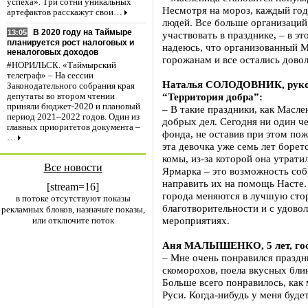
успеха». Три сотни уникальных
Несмотря на мороз, каждый год
артефактов расскажут свои…
людей. Все больше организаций
В 2020 году на Таймыре
13:05
участвовать в празднике, – в э
планируется рост налоговых и
надеюсь, что организованный 
неналоговых доходов
горожанам и все остались дово
#НОРИЛЬСК. «Таймырский
телеграф» – На сессии
Наталья СОЛОДОВНИК, руков
Законодательного собрания края
“Территория добра”:
депутаты во втором чтении
приняли бюджет-2020 и плановый
– В такие праздники, как Масле
период 2021–2022 годов. Один из
добрых дел. Сегодня ни один ч
главных приоритетов документа –
фонда, не оставив при этом по
…
эта девочка уже семь лет борет
комы, из-за которой она утрат
Все новости
Ярмарка – это возможность соб
направить их на помощь Насте.
[stream=16]
города меняются в лучшую стор
в потоке отсутствуют показы
благотворительности и с удово
рекламных блоков, назначьте показы,
мероприятиях.
или отключите поток
Аня МАЛЫШЕНКО, 5 лет, гос
– Мне очень понравился праздни
скоморохов, поела вкусных блин
Больше всего понравилось, как 
Руси. Когда-нибудь у меня будет