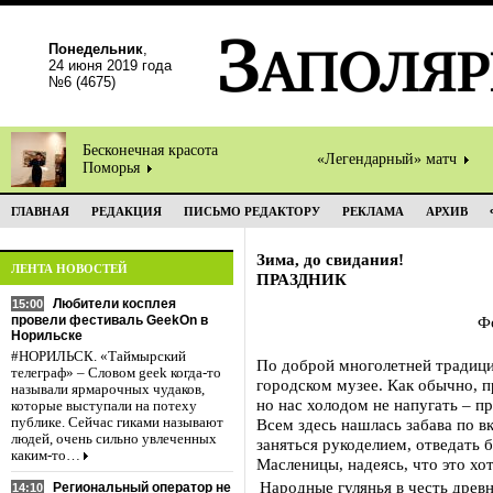
Понедельник
,
24 июня 2019 года
№6 (4675)
Бесконечная красота
«Легендарный» матч
Поморья
ГЛАВНАЯ
РЕДАКЦИЯ
ПИСЬМО РЕДАКТОРУ
РЕКЛАМА
АРХИВ
Зима, до свидания!
ЛЕНТА НОВОСТЕЙ
ПРАЗДНИК
Любители косплея
15:00
провели фестиваль GeekOn в
Ф
Норильске
#НОРИЛЬСК. «Таймырский
По доброй многолетней традиц
телеграф» – Словом geek когда-то
городском музее. Как обычно, 
называли ярмарочных чудаков,
но нас холодом не напугать – п
которые выступали на потеху
публике. Сейчас гиками называют
Всем здесь нашлась забава по в
людей, очень сильно увлеченных
заняться рукоделием, отведать 
каким-то…
Масленицы, надеясь, что это хот
Народные гулянья в честь древ
Региональный оператор не
14:10