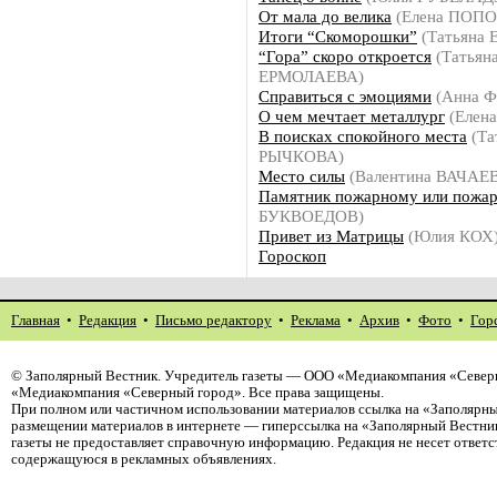
От мала до велика
(Елена ПОПО
Итоги “Скоморошки”
(Татьяна
“Гора” скоро откроется
(Татьян
ЕРМОЛАЕВА)
Справиться с эмоциями
(Анна 
О чем мечтает металлург
(Елен
В поисках спокойного места
(Та
РЫЧКОВА)
Место силы
(Валентина ВАЧАЕ
Памятник пожарному или пожа
БУКВОЕДОВ)
Привет из Матрицы
(Юлия КОХ
Гороскоп
Главная
•
Редакция
•
Письмо редактору
•
Реклама
•
Архив
•
Фото
•
Гор
©
Заполярный Вестник
. Учредитель газеты — ООО «Медиакомпания «Северн
«Медиакомпания «Северный город». Все права защищены.
При полном или частичном использовании материалов ссылка на «Заполярны
размещении материалов в интернете — гиперссылка на «Заполярный Вестник
газеты не предоставляет справочную информацию. Редакция не несет ответ
содержащуюся в рекламных объявлениях.