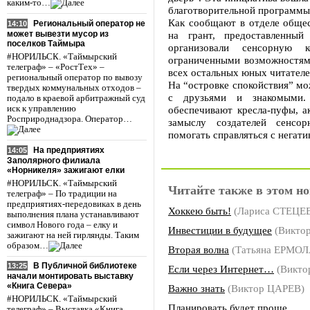
каким-то…
благотворительной программы
Как сообщают в отделе общес
Региональный оператор не
14:10
может вывезти мусор из
на грант, предоставленный
поселков Таймыра
организовали сенсорную
#НОРИЛЬСК. «Таймырский
ограниченными возможностями
телеграф» – «РостТех» –
всех остальных юных читателе
региональный оператор по вывозу
На “островке спокойствия” мо
твердых коммунальных отходов –
с друзьями и знакомыми.
подало в краевой арбитражный суд
иск к управлению
обеспечивают кресла-пуфы, а
Росприроднадзора. Оператор…
замыслу создателей сенсо
помогать справляться с негат
На предприятиях
14:05
Заполярного филиала
«Норникеля» зажигают елки
#НОРИЛЬСК. «Таймырский
Читайте также в этом но
телеграф» – По традиции на
предприятиях-передовиках в день
Хоккею быть!
(Лариса СТЕЦЕ
выполнения плана устанавливают
символ Нового года – елку и
Инвестиции в будущее
(Викто
зажигают на ней гирлянды. Таким
образом…
Вторая волна
(Татьяна ЕРМО
В Публичной библиотеке
13:25
Если через Интернет…
(Викто
начали монтировать выставку
«Книга Севера»
Важно знать
(Виктор ЦАРЕВ)
#НОРИЛЬСК. «Таймырский
Планировать будет проще
телеграф» – Выставка «Книга