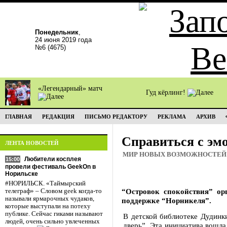
Понедельник
,
24 июня 2019 года
№6 (4675)
«Легендарный» матч
Гуд кёрлинг!
ГЛАВНАЯ
РЕДАКЦИЯ
ПИСЬМО РЕДАКТОРУ
РЕКЛАМА
АРХИВ
Справиться с эм
ЛЕНТА НОВОСТЕЙ
МИР НОВЫХ ВОЗМОЖНОСТЕЙ
Любители косплея
15:00
провели фестиваль GeekOn в
Норильске
#НОРИЛЬСК. «Таймырский
“Островок спокойствия” ор
телеграф» – Словом geek когда-то
называли ярмарочных чудаков,
поддержке “Норникеля”.
которые выступали на потеху
публике. Сейчас гиками называют
В детской библиотеке Дудинк
людей, очень сильно увлеченных
дверь”. Эта инициатива вошла