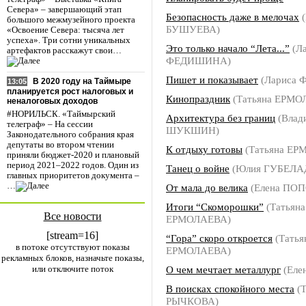
Севера» – завершающий этап
Безопасность даже в мелочах
(
большого межмузейного проекта
БУШУЕВА)
«Освоение Севера: тысяча лет
успеха». Три сотни уникальных
Это только начало “Лета...”
(Ла
артефактов расскажут свои…
ФЕДИШИНА)
Пишет и показывает
(Лариса
В 2020 году на Таймыре
13:05
планируется рост налоговых и
Кинопраздник
(Татьяна ЕРМО
неналоговых доходов
#НОРИЛЬСК. «Таймырский
Архитектура без границ
(Влад
телеграф» – На сессии
ШУКШИН)
Законодательного собрания края
депутаты во втором чтении
К отдыху готовы
(Татьяна ЕР
приняли бюджет-2020 и плановый
период 2021–2022 годов. Один из
Танец о войне
(Юлия ГУБЕЛА
главных приоритетов документа –
…
От мала до велика
(Елена ПО
Итоги “Скоморошки”
(Татьяна
Все новости
ЕРМОЛАЕВА)
[stream=16]
“Гора” скоро откроется
(Татья
в потоке отсутствуют показы
ЕРМОЛАЕВА)
рекламных блоков, назначьте показы,
или отключите поток
О чем мечтает металлург
(Еле
В поисках спокойного места
(Т
РЫЧКОВА)