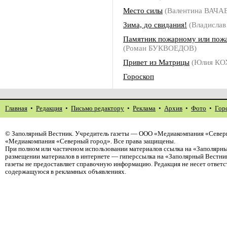
Место силы
(Валентина ВАЧА
Зима, до свидания!
(Владисл
Памятник пожарному или пож
(Роман БУКВОЕДОВ)
Привет из Матрицы
(Юлия КО
Гороскоп
Главная
•
Редакция
•
Письмо редактору
•
Реклама
•
Архив
•
Фото
•
Гор
©
Заполярный Вестник
. Учредитель газеты — ООО «Медиакомпания «Северн
«Медиакомпания «Северный город». Все права защищены.
При полном или частичном использовании материалов ссылка на «Заполярны
размещении материалов в интернете — гиперссылка на «Заполярный Вестник
газеты не предоставляет справочную информацию. Редакция не несет ответ
содержащуюся в рекламных объявлениях.