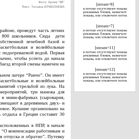
Фото: Архив "ЗВ"
[stream=8]
Текст: Татьяна ЕРМОЛАЕВА
в потоке отсутствуют показы
рекламных блоков, назначьте
показы, или отключите поток
[stream=7]
айоне, проведут часть летних
в потоке отсутствуют показы
рекламных блоков, назначьте
т 800 школьников. Сюда дети
показы, или отключите поток
обственной лечебной базой и
аскетбольная и волейбольные
[stream=11]
 с подогреваемой водой. Первая
в потоке отсутствуют показы
рекламных блоков, назначьте
бычно, чтобы успеть до начала
показы, или отключите поток
Заезд второй смены намечен на
[stream=12]
в потоке отсутствуют показы
ьном лагере “Ранчо”. Он имеет
рекламных блоков, назначьте
баскетбольные и волейбольные
показы, или отключите поток
анятий стрельбой из лука. На
 мероприятий, три манежа для
 в мини-фабриках (сыроварня,
азмещают в деревянных двух- и
овое. Купание организовано на
ь отдыха в Греции составит 30
расположенных в НПР, в начале
 “О компенсации работникам и
я отпуска и обратно”. Путевку