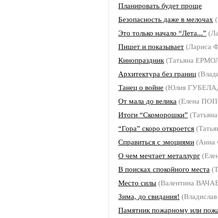
Планировать будет проще
Безопасность даже в мелочах
(
Это только начало “Лета...”
(Л
Пишет и показывает
(Лариса
Кинопраздник
(Татьяна ЕРМО
Архитектура без границ
(Влад
Танец о войне
(Юлия ГУБЕЛА
От мала до велика
(Елена ПО
Итоги “Скоморошки”
(Татьян
“Гора” скоро откроется
(Тать
Справиться с эмоциями
(Анна
О чем мечтает металлург
(Еле
В поисках спокойного места
(Т
Место силы
(Валентина ВАЧА
Зима, до свидания!
(Владисл
Памятник пожарному или пож