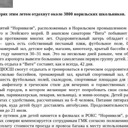
рях этим летом отдохнут около 3800 норильских школьников.
иятий “Норникеля”, расположенных в Норильском промышленном р
го и Эгейского морей. В анапском санатории “Вита” побываю
 протяжении многих лет. Оздоровительный лагерь обладает с
 здесь есть собственный песчаный пляж, футбольное поле, б
енажерный зал, детское кафе, магазин, кинотеатр, крытый бассейн
 году начнется 30–31 мая. Это на несколько дней раньше, чем о
о аэропорта вывезти большими самолетами первую группу детей. 
 отдыха в “Вите” составит, как и всегда, 42 дня.
 ДЮСШ смогут отдыхать и тренироваться в греческом оздоровител
сколько бассейнов, тренажерный зал, крытый спортивный зал, 
шесть футбольных полей, скалодром, спортивные площадки для з
е амфитеатр в греческом стиле для вечерних и торжественных
ный городок, в котором желающие могут попробовать свои силы
ви, парикмахерская, пекарня, мельница), и мини-зоопарк. Детей р
тах с удобствами, рассчитанных на 6–8 человек. Питание пятираз
оря, куда детей будут доставлять автобусами. Продолжительност
ня до 21 июля.
е путевок для детей начнется в филиалах и РОКС “Норникеля”, 
ых северян компенсируется сотрудникам ГМК согласно положению
оплату стоимости проезда и провоза багажа к месту использовани