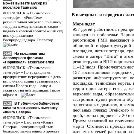
может вывезти мусор из
поселков Таймыра
#НОРИЛЬСК. «Таймырский
В выездных и городских лаге
телеграф» – «РостТех» –
региональный оператор по вывозу
Море ждет
твердых коммунальных отходов –
957 детей работников предпр
подало в краевой арбитражный суд
каникул на побережье Черно
иск к управлению
работников ГМК выезжают на
Росприроднадзора. Оператор…
обширной инфраструктурой –
площадки, летняя эстрада, тр
На предприятиях
14:05
смена в лагере “Вита” в этом
Заполярного филиала
реконструкции ВПП норильског
«Норникеля» зажигают елки
11–12 июля. Продолжительность
#НОРИЛЬСК. «Таймырский
157 воспитанников городских
телеграф» – По традиции на
предприятиях-передовиках в день
развитую инфраструктуру: не
выполнения плана устанавливают
площадки, теннисные корты, 
символ Нового года – елку и
территории лагеря есть даж
зажигают на ней гирлянды. Таким
верховой езды, образователь
образом…
гастроном, пункт ремонта обу
В Публичной библиотеке
13:25
одноэтажных домиках, в комна
начали монтировать выставку
песчаных пляжах Эгейского м
«Книга Севера»
дней, смена продлится с 20 ию
#НОРИЛЬСК. «Таймырский
Прием заявлений на получени
телеграф» – Выставка «Книга
марта. Стоимость проезда юн
Севера» – завершающий этап
членам их семей расходов на 
большого межмузейного проекта