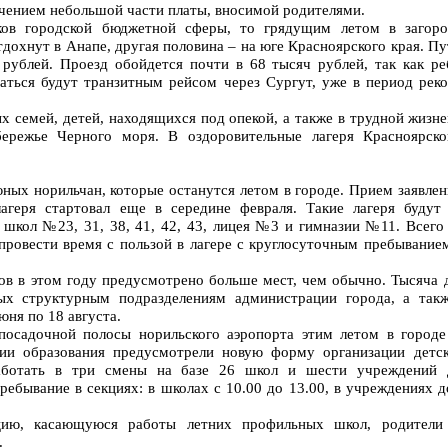
ючением небольшой части платы, вносимой родителями.
ков городской бюджетной сферы, то грядущим летом в загоро
тдохнут в Анапе, другая половина – на юге Красноярского края. Пу
 рублей. Проезд обойдется почти в 68 тысяч рублей, так как р
аться будут транзитным рейсом через Сургут, уже в период рек
х семей, детей, находящихся под опекой, а также в трудной жизн
ережье Черного моря. В оздоровительные лагеря Красноярско
ных норильчан, которые останутся летом в городе. Прием заявлен
лагеря стартовал еще в середине февраля. Такие лагеря будут
 школ №23, 31, 38, 41, 42, 43, лицея №3 и гимназии №11. Всег
провести время с пользой в лагере с круглосуточным пребывание
в в этом году предусмотрено больше мест, чем обычно. Тысяча д
ных структурным подразделениям администрации города, а та
юня по 18 августа.
-посадочной полосы норильского аэропорта этим летом в городе
ии образования предусмотрели новую форму организации детск
ботать в три смены на базе 26 школ и шести учреждений до
ебывание в секциях: в школах с 10.00 до 13.00, в учреждениях д
ию, касающуюся работы летних профильных школ, родители
.