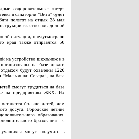
дные оздоровительные лагеря
тевка в санаторий “Вита” будет
ебята полетят на отдых 28 мая
онструкции взлетно-посадочной
енной ситуации, предусмотрено
го края также отправятся 50
ий на устройство школьников в
 организованы на базе девяти
о отдыхом будут охвачены 1220
м “Мальчишки Севера”, на базе
етей смогут трудиться на базе
кже на предприятиях ЖКХ. Их
 останется больше детей, чем
ого досуга. Городские летние
полнительного образования.
ополнительного бразования – с
 учащихся могут получить в