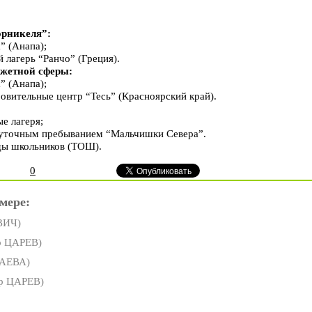
орникеля”:
” (Анапа);
 лагерь “Ранчо” (Греция).
джетной сферы:
” (Анапа);
овительные центр “Тесь” (Красноярский край).
е лагеря;
осуточным пребыванием “Мальчишки Севера”.
ды школьников (ТОШ).
0
мере:
ВИЧ)
р ЦАРЕВ)
ЛАЕВА)
р ЦАРЕВ)