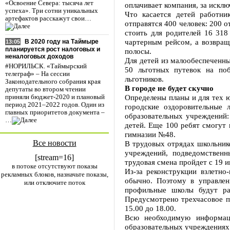
«Освоение Севера: тысяча лет
оплачивает компания, за искл
успеха». Три сотни уникальных
Что касается детей работни
артефактов расскажут свои…
отправятся 400 человек: 200 о
стоить для родителей 16 318
чартерным рейсом, а возвращ
В 2020 году на Таймыре
13:05
планируется рост налоговых и
полосы.
неналоговых доходов
Для детей из малообеспеченны
#НОРИЛЬСК. «Таймырский
50 льготных путевок на поб
телеграф» – На сессии
льготников.
Законодательного собрания края
В городе не будет скучно
депутаты во втором чтении
Определены планы и для тех ю
приняли бюджет-2020 и плановый
период 2021–2022 годов. Один из
городские оздоровительные 
главных приоритетов документа –
образовательных учреждений:
…
детей. Еще 100 ребят смогут 
гимназии №48.
Все новости
В трудовых отрядах школьнико
учреждений, подведомствен
[stream=16]
трудовая смена пройдет с 19 и
в потоке отсутствуют показы
Из-за реконструкции взлетно
рекламных блоков, назначьте показы,
обычно. Поэтому в управлен
или отключите поток
профильные школы будут ра
Предусмотрено трехчасовое пр
15.00 до 18.00.
Всю необходимую информац
образовательных учреждениях