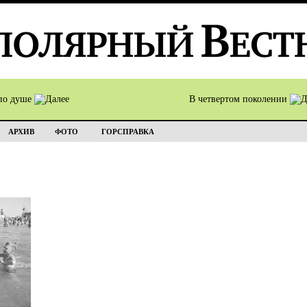
по душе
В четвертом поколении
АРХИВ
ФОТО
ГОРСПРАВКА