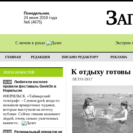
Понедельник
,
24 июня 2019 года
№6 (4675)
С мечом в руках
Экстрим 
ГЛАВНАЯ
РЕДАКЦИЯ
ПИСЬМО РЕДАКТОРУ
РЕКЛАМА
К отдыху готовы
ЛЕНТА НОВОСТЕЙ
ЛЕТО-2017
Любители косплея
15:00
провели фестиваль GeekOn в
Норильске
#НОРИЛЬСК. «Таймырский
телеграф» – Словом geek когда-то
называли ярмарочных чудаков,
которые выступали на потеху
публике. Сейчас гиками называют
людей, очень сильно увлеченных
каким-то…
Региональный оператор не
14:10