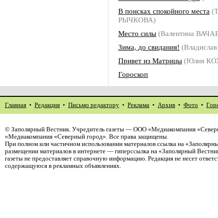
В поисках спокойного места
(Т
РЫЧКОВА)
Место силы
(Валентина ВАЧА
Зима, до свидания!
(Владисл
Привет из Матрицы
(Юлия КО
Гороскоп
Главная
•
Редакция
•
Письмо редактору
•
Реклама
•
Архив
•
Фото
•
Гор
©
Заполярный Вестник
. Учредитель газеты — ООО «Медиакомпания «Северн
«Медиакомпания «Северный город». Все права защищены.
При полном или частичном использовании материалов ссылка на «Заполярны
размещении материалов в интернете — гиперссылка на «Заполярный Вестник
газеты не предоставляет справочную информацию. Редакция не несет ответ
содержащуюся в рекламных объявлениях.