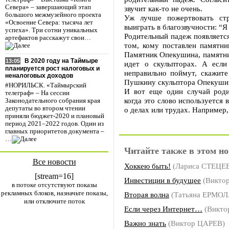
Севера» – завершающий этап
звучит как-то не очень.
большого межмузейного проекта
Уж лучше пожертвовать стр
«Освоение Севера: тысяча лет
выиграть в благозвучности: “
успеха». Три сотни уникальных
Родительный падеж появляется
артефактов расскажут свои…
том, кому поставлен памятник
Памятник Опекушина, памятник
В 2020 году на Таймыре
13:05
идет о скульпторах. А если
планируется рост налоговых и
неправильно поймут, скажите
неналоговых доходов
Пушкину скульптора Опекуши
#НОРИЛЬСК. «Таймырский
И вот еще один случай роди
телеграф» – На сессии
когда это слово используется 
Законодательного собрания края
депутаты во втором чтении
о делах или трудах. Например,
приняли бюджет-2020 и плановый
период 2021–2022 годов. Один из
главных приоритетов документа –
…
Читайте также в этом но
Все новости
Хоккею быть!
(Лариса СТЕЦЕ
[stream=16]
Инвестиции в будущее
(Викто
в потоке отсутствуют показы
рекламных блоков, назначьте показы,
Вторая волна
(Татьяна ЕРМО
или отключите поток
Если через Интернет…
(Викто
Важно знать
(Виктор ЦАРЕВ)