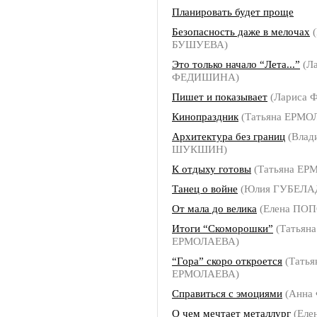
Планировать будет проще
Безопасность даже в мелочах
(
БУШУЕВА)
Это только начало “Лета...”
(Ла
ФЕДИШИНА)
Пишет и показывает
(Лариса
Кинопраздник
(Татьяна ЕРМО
Архитектура без границ
(Влад
ШУКШИН)
К отдыху готовы
(Татьяна ЕР
Танец о войне
(Юлия ГУБЕЛА
От мала до велика
(Елена ПО
Итоги “Скоморошки”
(Татьяна
ЕРМОЛАЕВА)
“Гора” скоро откроется
(Татья
ЕРМОЛАЕВА)
Справиться с эмоциями
(Анна
О чем мечтает металлург
(Еле