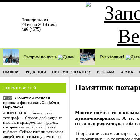
Понедельник
,
24 июня 2019 года
№6 (4675)
Экстрим по душе
Гуд кёрлинг!
ГЛАВНАЯ
РЕДАКЦИЯ
ПИСЬМО РЕДАКТОРУ
РЕКЛАМА
АРХИВ
Памятник пожар
ЛЕНТА НОВОСТЕЙ
Любители косплея
15:00
провели фестиваль GeekOn в
Норильске
Многие помнят со школьных
#НОРИЛЬСК. «Таймырский
жуком-пожарником. А те, 
телеграф» – Словом geek когда-то
называли ярмарочных чудаков,
сплошь и рядом звучат оба в
которые выступали на потеху
публике. Сейчас гиками называют
В орфоэпическом словаре под 
людей, очень сильно увлеченных
и “пожарник”. В толковом сло