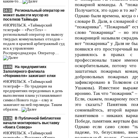
каким-то…
пожарной команды. А “пожа
Получается, это одно и то же?
Региональный оператор не
14:10
может вывезти мусор из
Однако были времена, когда о
поселков Таймыра
словаре В. Даля, в словарной 
#НОРИЛЬСК. «Таймырский
“пожарника”. “Пожарный” ест
телеграф» – «РостТех» –
слово “пожарница” – но эт
региональный оператор по вывозу
пожарницей называли смрадны
твердых коммунальных отходов –
вот “пожарника” у Даля не бы
подало в краевой арбитражный суд
иск к управлению
появился его просторечный ва
Росприроднадзора. Оператор…
уравнялось в правах с 
профессионалы такое имено
оскорбительным, потому что
На предприятиях
14:05
заштатных пожарных команд
Заполярного филиала
«Норникеля» зажигают елки
добровольных пожарных дру
#НОРИЛЬСК. «Таймырский
зафиксировано в Толковом сл
телеграф» – По традиции на
Ушакова). Известное выраж
предприятиях-передовиках в день
иронию. Так что “пожарник” –
выполнения плана устанавливают
Если, скажем, пожарному пост
символ Нового года – елку и
это сказать? Памятник п
зажигают на ней гирлянды. Таким
образом…
сомневайтесь, второй вари
памятников – никаких вариа
В Публичной библиотеке
13:25
Победе, памятник жертвам фаш
начали монтировать выставку
Однако если само слово “п
«Книга Севера»
падеже, то, безусловно, вме
#НОРИЛЬСК. «Таймырский
родительный падеж. Соглас
телеграф» – Выставка «Книга