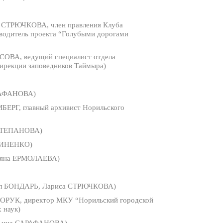
 СТРЮЧКОВА, член правления Клуба
оводитель проекта “Голубыми дорогами
ОВА, ведущий специалист отдела
Дирекции заповедников Таймыра)
РАФАНОВА)
ЕРГ, главный архивист Норильского
 СТЕПАНОВА)
ВИНЕНКО)
ьяна ЕРМОЛАЕВА)
л БОНДАРЬ, Лариса СТРЮЧКОВА)
ОРУК, директор МКУ “Норильский городской
 наук)
Анна САРАФАНОВА)