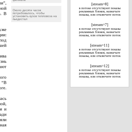
и”,
[stream=8]
ной
в потоке отсутствуют показы
Около десяти часов
рекламных блоков, назначьте
. В
потребовалось, чтобы
показы, или отключите поток
установить кузов тепловоза на
пьедестал
[stream=7]
 уже
в потоке отсутствуют показы
рекламных блоков, назначьте
ии:
показы, или отключите поток
под
шей
[stream=11]
в потоке отсутствуют показы
рекламных блоков, назначьте
ива
показы, или отключите поток
знь
ают
[stream=12]
в потоке отсутствуют показы
рекламных блоков, назначьте
ого
показы, или отключите поток
 “В
оге.
ась
ной,
и и
ади
яли
ная