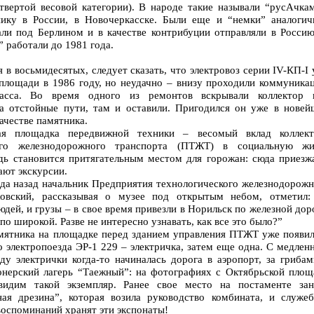
вертой весовой категории). В народе такие называли “русАчкам
нику в России, в Новочеркасске. Были еще и “немки” аналогич
али под Берлином и в качестве контрибуции отправляли в Россию
 работали до 1981 года.
 в восьмидесятых, следует сказать, что электровоз серии IV-КП-I
 площади в 1986 году, но неудачно – внизу проходили коммуникац
расса. Во время одного из ремонтов вскрывали коллектор 
на отстойные пути, там и оставили. Пригодился он уже в новей
ачестве памятника.
ая площадка передвижной техники – весомый вклад коллект
кого железнодорожного транспорта (ПТЖТ) в социальную жи
дь становится притягательным местом для горожан: сюда приезж
ают экскурсии.
ода назад начальник Предприятия технологического железнодорожн
ховский, рассказывая о музее под открытым небом, отметил:
юдей, и грузы – в свое время привезли в Норильск по железной дор
по широкой. Разве не интересно узнавать, как все это было?”
амятника на площадке перед зданием управления ПТЖТ уже появил
о электропоезда ЭР-1 229 – электричка, затем еще одна. С медлен
ду электрички когда-то начиналась дорога в аэропорт, за грибам
онерский лагерь “Таежный”: на фотографиях с Октябрьской площ
дим такой экземпляр. Ранее свое место на постаменте зан
ая дрезина”, которая возила руководство комбината, и служеб
оспоминаний хранят эти экспонаты!