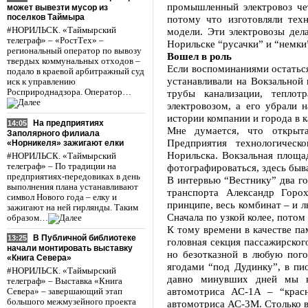
промышленный электровоз чет
может вывезти мусор из
поселков Таймыра
потому что изготовляли тех
#НОРИЛЬСК. «Таймырский
модели. Эти электровозы дел
телеграф» – «РостТех» –
Норильске “русачки” и “немки”
региональный оператор по вывозу
Вошел в роль
твердых коммунальных отходов –
Если воспоминаниями остаться
подало в краевой арбитражный суд
устанавливали на Вокзальной
иск к управлению
Росприроднадзора. Оператор…
трубы канализации, теплот
электровозом, а его убрали 
истории компании и города в к
На предприятиях
14:05
Мне думается, что открыт
Заполярного филиала
Предприятия технологичес
«Норникеля» зажигают елки
Норильска. Вокзальная площа
#НОРИЛЬСК. «Таймырский
телеграф» – По традиции на
фотографироваться, здесь быв
предприятиях-передовиках в день
В интервью “Вестнику” два г
выполнения плана устанавливают
транспорта Александр Горо
символ Нового года – елку и
принципе, весь комбинат – и л
зажигают на ней гирлянды. Таким
Сначала по узкой колее, потом 
образом…
К тому времени в качестве п
В Публичной библиотеке
13:25
головная секция пассажирског
начали монтировать выставку
но безотказной в любую пого
«Книга Севера»
ягодами “под Дудинку”, в пи
#НОРИЛЬСК. «Таймырский
давно минувших дней мы ви
телеграф» – Выставка «Книга
автомотриса АС-1А – “красн
Севера» – завершающий этап
большого межмузейного проекта
автомотриса АС-3М. Столько в