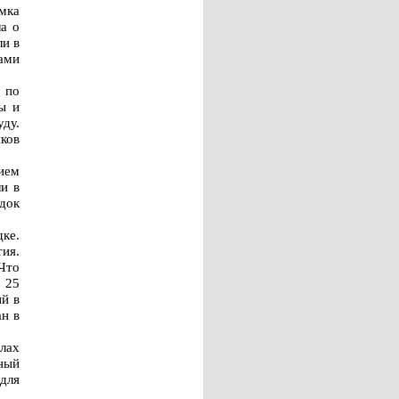
мка
а о
ли в
ами
 по
ы и
ду.
ков
ием
и в
док
ке.
ия.
 Что
о 25
й в
н в
лах
ный
для