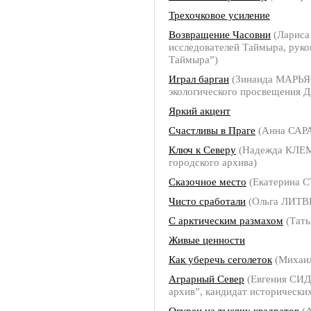
Трехочковое усиление
Возвращение Часовни
(Лариса
исследователей Таймыра, рук
Таймыра”)
Играл барган
(Зинаида МАРЬЯС
экологического просвещения 
Яркий акцент
Счастливы в Праге
(Анна СА
Ключ к Северу
(Надежда КЛЕМБ
городского архива)
Сказочное место
(Екатерина
Чисто сработали
(Ольга ЛИТ
С арктическим размахом
(Тат
Живые ценности
Как уберечь сеголеток
(Михаи
Аграрный Север
(Евгения СИД
архив”, кандидат исторических
Огурец на тысячу квадратов
(