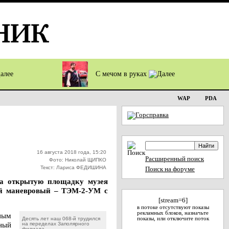
С мечом в руках
WAP
PDA
16 августа 2018 года, 15:20
Расширенный поиск
Фото: Николай ЩИПКО
Текст: Лариса ФЕДИШИНА
Поиск на форуме
на открытую площадку музея
кий маневровый – ТЭМ-2-УМ с
[stream=6]
в потоке отсутствуют показы
рекламных блоков, назначьте
ным
Десять лет наш 068-й трудился
показы, или отключите поток
ный
на переделах Заполярного
филиала