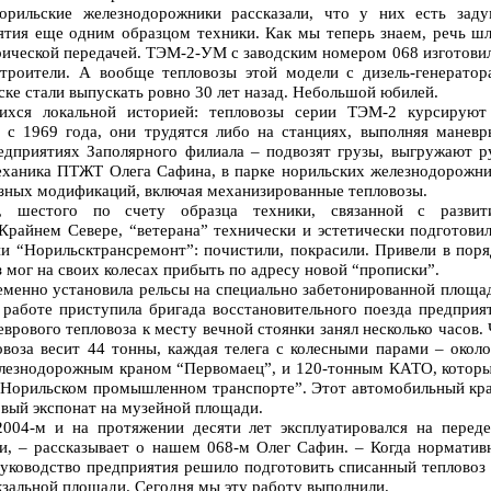
норильские железнодорожники рассказали, что у них есть заду
тия еще одним образцом техники. Как мы теперь знаем, речь шл
рической передачей. ТЭМ-2-УМ с заводским номером 068 изготови
троители. А вообще тепловозы этой модели с дизель-генератор
ке стали выпускать ровно 30 лет назад. Небольшой юбилей.
хся локальной историей: тепловозы серии ТЭМ-2 курсируют
с 1969 года, они трудятся либо на станциях, выполняя маневр
едприятиях Заполярного филиала – подвозят грузы, выгружают ру
механика ПТЖТ Олега Сафина, в парке норильских железнодорожни
азных модификаций, включая механизированные тепловозы.
, шестого по счету образца техники, связанной с развит
Крайнем Севере, “ветерана” технически и эстетически подготовил
и “Норильсктрансремонт”: почистили, покрасили. Привели в поря
 мог на своих колесах прибыть по адресу новой “прописки”.
менно установила рельсы на специально забетонированной площад
работе приступила бригада восстановительного поезда предприят
врового тепловоза к месту вечной стоянки занял несколько часов.
овоза весит 44 тонны, каждая телега с колесными парами – окол
елезнодорожным краном “Первомаец”, и 120-тонным КАТО, которы
“Норильском промышленном транспорте”. Этот автомобильный кра
овый экспонат на музейной площади.
004-м и на протяжении десяти лет эксплуатировался на переде
и, – рассказывает о нашем 068-м Олег Сафин. – Когда норматив
руководство предприятия решило подготовить списанный тепловоз 
кзальной площади. Сегодня мы эту работу выполнили.