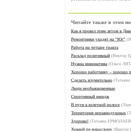
Читайте также в этом но
Как я провел этим летом в Дик
Ремонтники уходят на “Юг”
(Я
Работа на четыре тракта
Расклад позитивный
(Виктор 
Нужна инициатива
(Ольга ЛИ
Хорошо работнику – хорошо 
Сделать изумительно
(Татьян
Люди необыкновенные
Спортивный имидж
В пути к взлетной полосе
(Лар
Территория неравнодушных
(Т
Здорово!
(Татьяна ЕРМОЛАЕВ
Хоккей по-взрослому
(Виктор