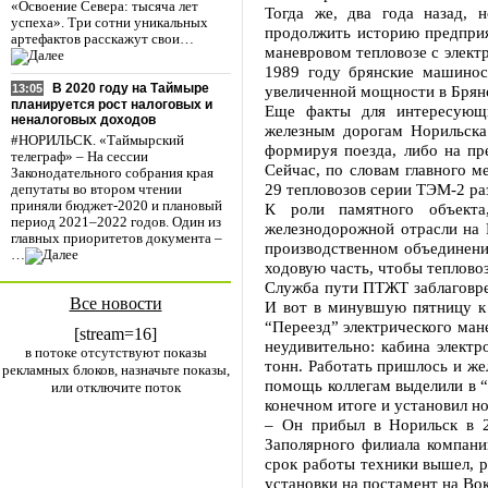
«Освоение Севера: тысяча лет
Тогда же, два года назад, 
успеха». Три сотни уникальных
продолжить историю предприя
артефактов расскажут свои…
маневровом тепловозе с элект
1989 году брянские машинос
В 2020 году на Таймыре
увеличенной мощности в Брянс
13:05
планируется рост налоговых и
Еще факты для интересующи
неналоговых доходов
железным дорогам Норильска 
#НОРИЛЬСК. «Таймырский
формируя поезда, либо на пр
телеграф» – На сессии
Сейчас, по словам главного 
Законодательного собрания края
29 тепловозов серии ТЭМ-2 р
депутаты во втором чтении
приняли бюджет-2020 и плановый
К роли памятного объекта
период 2021–2022 годов. Один из
железнодорожной отрасли на 
главных приоритетов документа –
производственном объединени
…
ходовую часть, чтобы тепловоз
Служба пути ПТЖТ заблаговре
Все новости
И вот в минувшую пятницу к 
“Переезд” электрического мане
[stream=16]
неудивительно: кабина электр
в потоке отсутствуют показы
тонн. Работать пришлось и ж
рекламных блоков, назначьте показы,
помощь коллегам выделили в 
или отключите поток
конечном итоге и установил н
– Он прибыл в Норильск в 2
Заполярного филиала компани
срок работы техники вышел, 
установки на постамент на Во