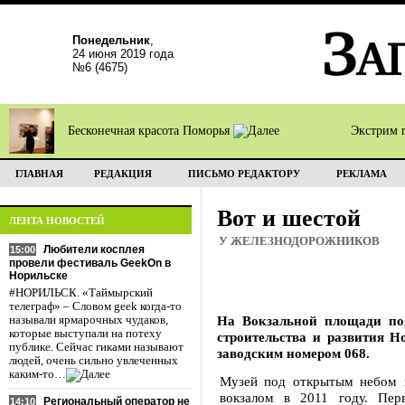
Понедельник
,
24 июня 2019 года
№6 (4675)
Бесконечная красота Поморья
Экстрим 
ГЛАВНАЯ
РЕДАКЦИЯ
ПИСЬМО РЕДАКТОРУ
РЕКЛАМА
Вот и шестой
ЛЕНТА НОВОСТЕЙ
У ЖЕЛЕЗНОДОРОЖНИКОВ
Любители косплея
15:00
провели фестиваль GeekOn в
Норильске
#НОРИЛЬСК. «Таймырский
телеграф» – Словом geek когда-то
На Вокзальной площади по
называли ярмарочных чудаков,
которые выступали на потеху
строительства и развития 
публике. Сейчас гиками называют
заводским номером 068.
людей, очень сильно увлеченных
каким-то…
Музей под открытым небом 
вокзалом в 2011 году. Пер
Региональный оператор не
14:10