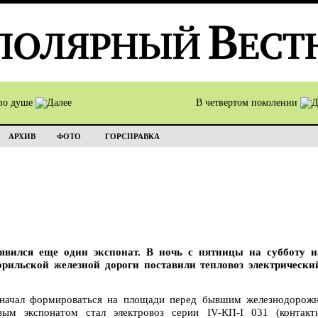
по душе
В четвертом поколении
АРХИВ
ФОТО
ГОРСПРАВКА
явился еще один экспонат. В ночь с пятницы на субботу 
Норильской железной дороги поставили тепловоз электричес
начал формироваться на площади перед бывшим железнодорож
вым экспонатом стал электровоз серии IV-КП-I 031 (контакт