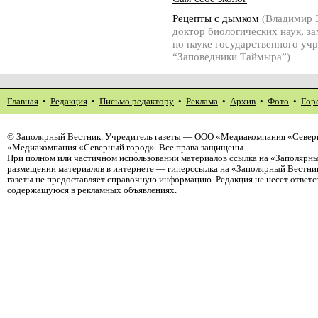
Рецепты с дымком
(Владимир
доктор биологических наук, з
по науке государственного уч
“Заповедники Таймыра”)
Главная
•
Редакция
•
Письмо редактору
•
Реклама
•
Архив
•
Фото
•
Гор
©
Заполярный Вестник
. Учредитель газеты — ООО «Медиакомпания «Северн
«Медиакомпания «Северный город». Все права защищены.
При полном или частичном использовании материалов ссылка на «Заполярны
размещении материалов в интернете — гиперссылка на «Заполярный Вестник
газеты не предоставляет справочную информацию. Редакция не несет ответ
содержащуюся в рекламных объявлениях.