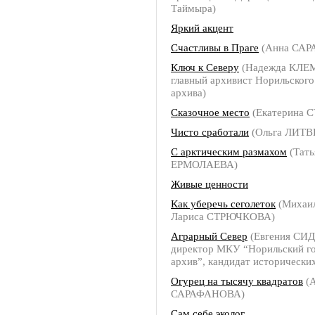
Таймыра)
Яркий акцент
Счастливы в Праге
(Анна СА
Ключ к Северу
(Надежда КЛЕ
главный архивист Норильского
архива)
Сказочное место
(Екатерина
Чисто сработали
(Ольга ЛИТ
С арктическим размахом
(Тать
ЕРМОЛАЕВА)
Живые ценности
Как уберечь сеголеток
(Михаи
Лариса СТРЮЧКОВА)
Аграрный Север
(Евгения СИ
директор МКУ “Норильский г
архив”, кандидат исторических
Огурец на тысячу квадратов
(
САРАФАНОВА)
Сам себе эколог