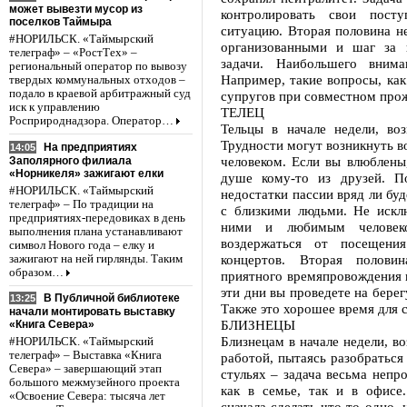
может вывезти мусор из
контролировать свои пост
поселков Таймыра
ситуацию. Вторая половина не
#НОРИЛЬСК. «Таймырский
организованными и шаг за 
телеграф» – «РостТех» –
задачи. Наибольшего внима
региональный оператор по вывозу
Например, такие вопросы, как
твердых коммунальных отходов –
подало в краевой арбитражный суд
супругов при совместном про
иск к управлению
ТЕЛЕЦ
Росприроднадзора. Оператор…
Тельцы в начале недели, во
Трудности могут возникнуть 
На предприятиях
14:05
человеком. Если вы влюблены
Заполярного филиала
«Норникеля» зажигают елки
душе кому-то из друзей. П
#НОРИЛЬСК. «Таймырский
недостатки пассии вряд ли бу
телеграф» – По традиции на
с близкими людьми. Не искл
предприятиях-передовиках в день
ними и любимым человек
выполнения плана устанавливают
воздержаться от посещения
символ Нового года – елку и
концертов. Вторая половин
зажигают на ней гирлянды. Таким
образом…
приятного времяпровождения 
эти дни вы проведете на бере
В Публичной библиотеке
13:25
Также это хорошее время для 
начали монтировать выставку
БЛИЗНЕЦЫ
«Книга Севера»
Близнецам в начале недели, в
#НОРИЛЬСК. «Таймырский
телеграф» – Выставка «Книга
работой, пытаясь разобраться
Севера» – завершающий этап
стульях – задача весьма непр
большого межмузейного проекта
как в семье, так и в офисе
«Освоение Севера: тысяча лет
сначала сделать что-то одно,