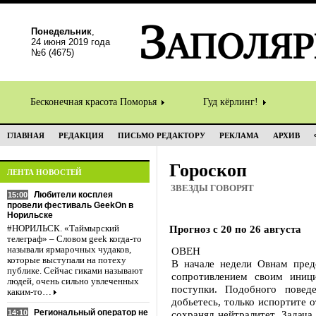
Понедельник
,
24 июня 2019 года
№6 (4675)
Бесконечная красота Поморья
Гуд кёрлинг!
ГЛАВНАЯ
РЕДАКЦИЯ
ПИСЬМО РЕДАКТОРУ
РЕКЛАМА
АРХИВ
Гороскоп
ЛЕНТА НОВОСТЕЙ
ЗВЕЗДЫ ГОВОРЯТ
Любители косплея
15:00
провели фестиваль GeekOn в
Норильске
Прогноз с 20 по 26 августа
#НОРИЛЬСК. «Таймырский
телеграф» – Словом geek когда-то
называли ярмарочных чудаков,
ОВЕН
которые выступали на потеху
В начале недели Овнам пред
публике. Сейчас гиками называют
сопротивлением своим иниц
людей, очень сильно увлеченных
поступки. Подобного повед
каким-то…
добьетесь, только испортите 
Региональный оператор не
14:10
сохранял нейтралитет. Задача