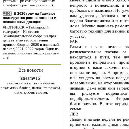
успеха». Три сотни уникальных
непросто в понедельник и 
артефактов расскажут свои…
пребывать в иллюзиях. Но уже
В 2020 году на Таймыре
13:05
вам удастся действовать чет
планируется рост налоговых и
недели благоприятна для инте
неналоговых доходов
дома. Можно начинать ремонт,
#НОРИЛЬСК. «Таймырский
бытовую технику для ванной к
телеграф» – На сессии
участке.
Законодательного собрания края
депутаты во втором чтении
РАК
приняли бюджет-2020 и плановый
Ракам в начале недели зв
период 2021–2022 годов. Один из
развлекательные поездки з
главных приоритетов документа –
находиться в пути, тем лу
…
произойти неприятные прои
вторник с вами захочет поз
Все новости
никогда не видели. Например,
или увидеть во время поезд
[stream=16]
доверчивыми, не откровеннич
в потоке отсутствуют показы
рекламных блоков, назначьте показы,
людьми, даже если они выраж
или отключите поток
вы рискуете поделитьс
недоброжелателями. Втор
благополучно. В этот перио
семьи.
ЛЕВ
Львам в начале недели не ре
принимать важные финансовые