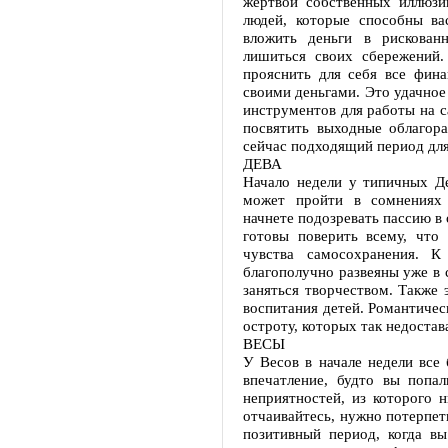
жертвой собственных иллюзи
людей, которые способны ва
вложить деньги в рискован
лишиться своих сбережений
прояснить для себя все фин
своими деньгами. Это удачное
инструментов для работы на са
посвятить выходные облагор
сейчас подходящий период для
ДЕВА
Начало недели у типичных Д
может пройти в сомнениях 
начнете подозревать пассию в
готовы поверить всему, что 
чувства самосохранения. 
благополучно развеяны уже в 
заняться творчеством. Также 
воспитания детей. Романтичес
остроту, которых так недостав
ВЕСЫ
У Весов в начале недели все 
впечатление, будто вы попа
неприятностей, из которого н
отчаивайтесь, нужно потерпет
позитивный период, когда в