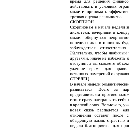
время для решения финансо
действовать в условиях огра
можете принимать эффектив
трезвая оценка реальности.
СКОРПИОН
Скорпионам в начале недели з
дискотеки, вечеринки и конце
может обернуться неприятно
понедельник и вторник вы буд
заблуждаться относительн
Желательно, чтобы любимый ч
друзьями, иначе не избежать 
отступят, а вы сможете объе
удачное время для правиль
истинных намерений окружающ
СТРЕЛЕЦ
В начале недели романтически
развиваться. Всего за п
представителем противополож
стоит сразу настраивать себя 
в крепкий союз. Возможно, уж
новая связь распадется, ед
отношения оставят после с
обыденную жизнь страстью и
недели благоприятна для про