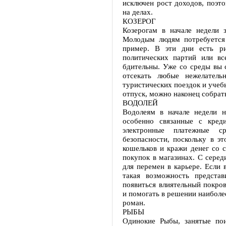
исключен рост доходов, поэто
на делах.
КОЗЕРОГ
Козерогам в начале недели з
Молодым людям потребуется 
пример. В эти дни есть ри
политических партий или вс
бдительны. Уже со среды вы 
отсекать любые нежелатель
туристических поездок и учеб
отпуск, можно наконец собрать
ВОДОЛЕЙ
Водолеям в начале недели 
особенно связанные с кред
электронные платежные с
безопасности, поскольку в э
кошельков и кражи денег со с
покупок в магазинах. С серед
для перемен в карьере. Если 
такая возможность предста
появиться влиятельный покров
и помогать в решении наиболе
роман.
РЫБЫ
Одинокие Рыбы, занятые пои