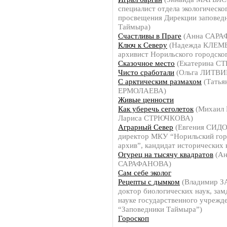
специалист отдела экологическо
просвещения Дирекции заповед
Таймыра)
Счастливы в Праге
(Анна САРА
Ключ к Северу
(Надежда КЛЕМБ
архивист Норильского городског
Сказочное место
(Екатерина С
Чисто сработали
(Ольга ЛИТВ
С арктическим размахом
(Татья
ЕРМОЛАЕВА)
Живые ценности
Как уберечь сеголеток
(Михаил
Лариса СТРЮЧКОВА)
Аграрный Север
(Евгения СИД
директор МКУ “Норильский гор
архив”, кандидат исторических 
Огурец на тысячу квадратов
(Ан
САРАФАНОВА)
Сам себе эколог
Рецепты с дымком
(Владимир 
доктор биологических наук, зам
науке государственного учрежд
“Заповедники Таймыра”)
Гороскоп