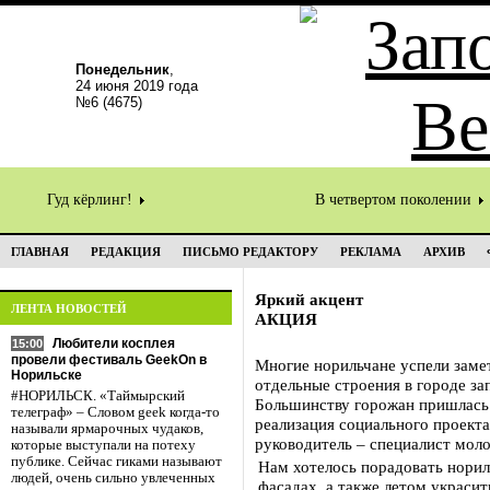
Понедельник
,
24 июня 2019 года
№6 (4675)
Гуд кёрлинг!
В четвертом поколении
ГЛАВНАЯ
РЕДАКЦИЯ
ПИСЬМО РЕДАКТОРУ
РЕКЛАМА
АРХИВ
Яркий акцент
ЛЕНТА НОВОСТЕЙ
АКЦИЯ
Любители косплея
15:00
провели фестиваль GeekOn в
Многие норильчане успели заме
Норильске
отдельные строения в городе з
#НОРИЛЬСК. «Таймырский
Большинству горожан пришлась п
телеграф» – Словом geek когда-то
реализация социального проекта 
называли ярмарочных чудаков,
руководитель – специалист м
которые выступали на потеху
публике. Сейчас гиками называют
Нам хотелось порадовать нори
людей, очень сильно увлеченных
фасадах, а также летом украси