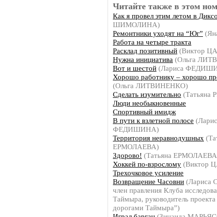
Читайте также в этом ном
Как я провел этим летом в Дикс
ШИМОЛИНА)
Ремонтники уходят на “Юг”
(Ян
Работа на четыре тракта
Расклад позитивный
(Виктор Ц
Нужна инициатива
(Ольга ЛИТ
Вот и шестой
(Лариса ФЕДИШ
Хорошо работнику – хорошо п
(Ольга ЛИТВИНЕНКО)
Сделать изумительно
(Татьяна
Люди необыкновенные
Спортивный имидж
В пути к взлетной полосе
(Ларис
ФЕДИШИНА)
Территория неравнодушных
(Та
ЕРМОЛАЕВА)
Здорово!
(Татьяна ЕРМОЛАЕВА
Хоккей по-взрослому
(Виктор Ц
Трехочковое усиление
Возвращение Часовни
(Лариса
член правления Клуба исследов
Таймыра, руководитель проект
дорогами Таймыра”)
Играл барган
(Зинаида МАРЬЯС