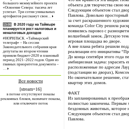
большого межмузейного проекта
объекта для творчества свою м
«Освоение Севера: тысяча лет
Следующим объектом стал двор
успеха». Три сотни уникальных
Павлова. Довольно просторный 
артефактов расскажут свои…
за счет раскрашенного художни
В 2020 году на Таймыре
13:05
команда Color City решила раск
планируется рост налоговых и
появились паровоз с разноцвет
неналоговых доходов
волшебный замок. Детскую тем
#НОРИЛЬСК. «Таймырский
игровая площадка во дворе.
телеграф» – На сессии
А вне плана ребята решили под
Законодательного собрания края
реализации его инициативы “При
депутаты во втором чтении
приняли бюджет-2020 и плановый
До конца сентября этого года п
период 2021–2022 годов. Один из
амбициозная задача: украсить е
главных приоритетов документа –
расположенные по адресам Лаур
…
(подстанции во дворах), Комсом
Но окончательное решение, стат
Все новости
квартир этих домов.
[stream=16]
ФАКТ
в потоке отсутствуют показы
Из запланированных к преобра
рекламных блоков, назначьте показы,
полностью закончены. Первым 
или отключите поток
бездомных животных, которое н
Следующим объектом стал двор
Павлова.