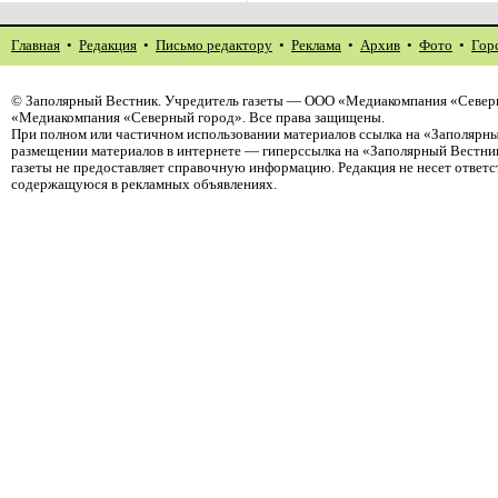
Главная
•
Редакция
•
Письмо редактору
•
Реклама
•
Архив
•
Фото
•
Гор
©
Заполярный Вестник
. Учредитель газеты — ООО «Медиакомпания «Северн
«Медиакомпания «Северный город». Все права защищены.
При полном или частичном использовании материалов ссылка на «Заполярны
размещении материалов в интернете — гиперссылка на «Заполярный Вестник
газеты не предоставляет справочную информацию. Редакция не несет ответ
содержащуюся в рекламных объявлениях.