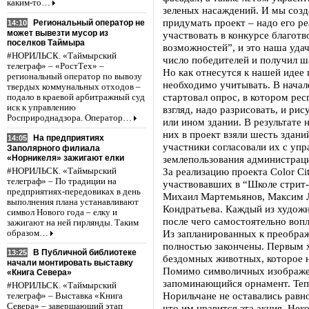
каким-то…
зеленых насаждений. И мы созд
придумать проект – надо его р
Региональный оператор не
14:10
может вывезти мусор из
участвовать в конкурсе благо
поселков Таймыра
возможностей”, и это наша удач
#НОРИЛЬСК. «Таймырский
число победителей и получил ш
телеграф» – «РостТех» –
Но как отнесутся к нашей идее
региональный оператор по вывозу
необходимо учитывать. В начале
твердых коммунальных отходов –
стартовал опрос, в котором рес
подало в краевой арбитражный суд
иск к управлению
взгляд, надо разрисовать, и ри
Росприроднадзора. Оператор…
или ином здании. В результате 
них в проект взяли шесть здани
На предприятиях
14:05
участники согласовали их с уп
Заполярного филиала
«Норникеля» зажигают елки
землепользования администрац
За реализацию проекта Color Ci
#НОРИЛЬСК. «Таймырский
телеграф» – По традиции на
участвовавших в “Школе стрит-
предприятиях-передовиках в день
Михаил Мартемьянов, Максим 
выполнения плана устанавливают
Кондратьева. Каждый из художн
символ Нового года – елку и
после чего самостоятельно вопл
зажигают на ней гирлянды. Таким
Из запланированных к преобра
образом…
полностью закончены. Первым 
В Публичной библиотеке
13:25
бездомных животных, которое н
начали монтировать выставку
Помимо символичных изображе
«Книга Севера»
запоминающийся орнамент. Тепе
#НОРИЛЬСК. «Таймырский
Норильчане не оставались равн
телеграф» – Выставка «Книга
Севера» – завершающий этап
что им нравится эта акция. Нек