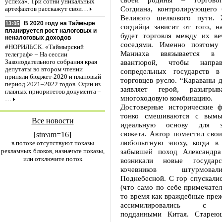
успеха». Три сотни уникальных
Согдиана, контролирующего
артефактов расскажут свои…
Великого шелкового пути. 
В 2020 году на Таймыре
13:05
согдийца зависит от того, н
планируется рост налоговых и
будет торговля между их в
неналоговых доходов
соседями. Именно поэтому
#НОРИЛЬСК. «Таймырский
Маниаха ввязывается в
телеграф» – На сессии
авантюрой, чтобы направ
Законодательного собрания края
депутаты во втором чтении
сопредельных государств в
приняли бюджет-2020 и плановый
торговцев русло. “Караваны 
период 2021–2022 годов. Один из
заявляет герой, разыгры
главных приоритетов документа –
многоходовую комбинацию.
…
Достоверные исторические 
тонко смешиваются с вымыс
Все новости
идеальную основу для за
сюжета. Автор поместил свои
[stream=16]
любопытную эпоху, когда в
в потоке отсутствуют показы
рекламных блоков, назначьте показы,
забывшей поход Александра
или отключите поток
возникали новые государ
кочевников штурмова
Поднебесной. С гор спускали
(что само по себе примечател
то время как враждебные пре
ассимилировались с 
подданными Китая. Старею