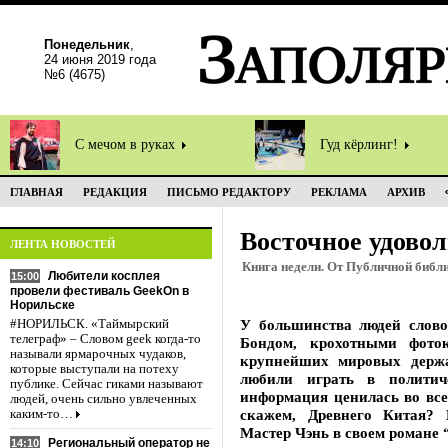
Понедельник
,
24 июня 2019 года
№6 (4675)
С мечом в руках
Гуд кёрлинг!
ГЛАВНАЯ
РЕДАКЦИЯ
ПИСЬМО РЕДАКТОРУ
РЕКЛАМА
АРХИВ
Восточное удово
ЛЕНТА НОВОСТЕЙ
Книга недели. От Публичной библ
Любители косплея
15:00
провели фестиваль GeekOn в
Норильске
У большинства людей слов
#НОРИЛЬСК. «Таймырский
телеграф» – Словом geek когда-то
Бондом, крохотными фото
называли ярмарочных чудаков,
крупнейших мировых держ
которые выступали на потеху
любили играть в политич
публике. Сейчас гиками называют
информация ценилась во все
людей, очень сильно увлеченных
скажем, Древнего Китая? 
каким-то…
Мастер Чэнь в своем романе
Региональный оператор не
14:10