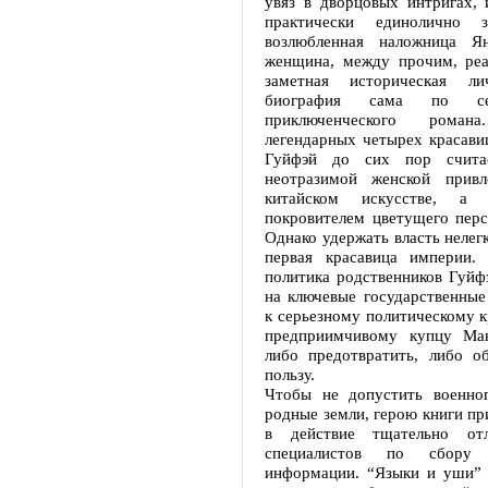
увяз в дворцовых интригах, 
практически единолично з
возлюбленная наложница Я
женщина, между прочим, реа
заметная историческая л
биография сама по се
приключенческого рома
легендарных четырех красави
Гуйфэй до сих пор счита
неотразимой женской привл
китайском искусстве, а 
покровителем цветущего перс
Однако удержать власть нелегк
первая красавица империи.
политика родственников Гуйф
на ключевые государственные
к серьезному политическому к
предприимчивому купцу Ман
либо предотвратить, либо о
пользу.
Чтобы не допустить военно
родные земли, герою книги пр
в действие тщательно от
специалистов по сбору
информации. “Языки и уши” 