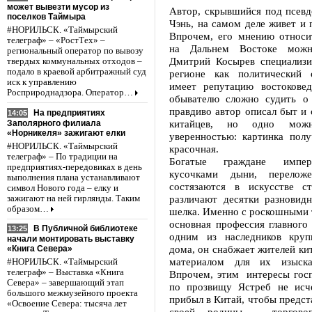
может вывезти мусор из
Автор, скрывшийся под псев
поселков Таймыра
Чэнь, на самом деле живет и 
#НОРИЛЬСК. «Таймырский
Впрочем, его мнению относи
телеграф» – «РостТех» –
на Дальнем Востоке можн
региональный оператор по вывозу
Дмитрий Косырев специализи
твердых коммунальных отходов –
подало в краевой арбитражный суд
регионе как политический 
иск к управлению
имеет репутацию востоковед
Росприроднадзора. Оператор…
обывателю сложно судить о 
правдиво автор описал быт и
На предприятиях
14:05
китайцев, но одно мож
Заполярного филиала
«Норникеля» зажигают елки
уверенностью: картинка полу
#НОРИЛЬСК. «Таймырский
красочная.
телеграф» – По традиции на
Богатые граждане импер
предприятиях-передовиках в день
кусочками дыни, перелож
выполнения плана устанавливают
состязаются в искусстве с
символ Нового года – елку и
различают десятки разновидн
зажигают на ней гирлянды. Таким
образом…
шелка. Именно с роскошными 
основная профессия главного
В Публичной библиотеке
13:25
одним из наследников круп
начали монтировать выставку
дома, он снабжает жителей ки
«Книга Севера»
материалом для их изыска
#НОРИЛЬСК. «Таймырский
телеграф» – Выставка «Книга
Впрочем, этим интересы гос
Севера» – завершающий этап
по прозвищу Ястреб не исч
большого межмузейного проекта
прибыл в Китай, чтобы предст
«Освоение Севера: тысяча лет
своей родины – торговог