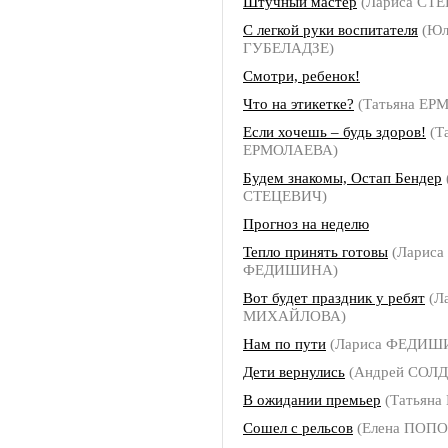
Штучный мастер
(Лариса СТ
С легкой руки воспитателя
(Юл
ГУБЕЛАДЗЕ)
Смотри, ребенок!
Что на этикетке?
(Татьяна ЕР
Если хочешь – будь здоров!
(Т
ЕРМОЛАЕВА)
Будем знакомы, Остап Бендер
СТЕЦЕВИЧ)
Прогноз на неделю
Тепло принять готовы
(Лариса
ФЕДИШИНА)
Вот будет праздник у ребят
(Л
МИХАЙЛОВА)
Нам по пути
(Лариса ФЕДИШ
Дети вернулись
(Андрей СОЛ
В ожидании премьер
(Татьян
Сошел с рельсов
(Елена ПОПО