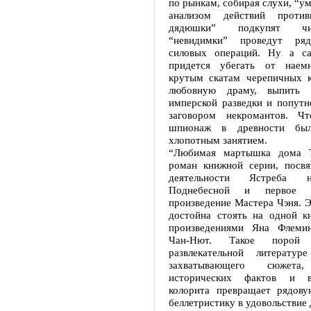
по рынкам, собирая слухи, “у
анализом действий против
дядюшки” подкупят чи
“невидимки” проведут ря
силовых операций. Ну а с
придется убегать от нае
крутым скатам черепичных 
любовную драму, выпить 
имперской разведки и попутн
заговором некромантов. Чт
шпионаж в древности был
хлопотным занятием.
“Любимая мартышка дома 
роман книжной серии, посв
деятельности Ястреба 
Поднебесной и первое оп
произведение Мастера Чэня. Э
достойна стоять на одной к
произведениями Яна Флемин
Чан-Нют. Такое порой 
развлекательной литератур
захватывающего сюжета
исторических фактов и во
колорита превращает рядову
беллетристику в удовольствие 