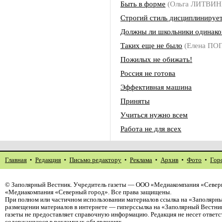
Быть в форме
(Ольга ЛИТВИ
Строгий стиль дисциплинируе
Должны ли школьники одинако
Таких еще не было
(Елена ПО
Пожилых не обижать!
Россия не готова
Эффективная машина
Приняты
Учиться нужно всем
Работа не для всех
Главная
•
Редакция
•
Письмо редактору
•
Реклама
•
Архив
•
Фото
•
Гор
©
Заполярный Вестник
. Учредитель газеты — ООО «Медиакомпания «Северн
«Медиакомпания «Северный город». Все права защищены.
При полном или частичном использовании материалов ссылка на «Заполярны
размещении материалов в интернете — гиперссылка на «Заполярный Вестник
газеты не предоставляет справочную информацию. Редакция не несет ответ