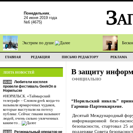
Понедельник
,
24 июня 2019 года
№6 (4675)
Экстрим по душе
Беско
ГЛАВНАЯ
РЕДАКЦИЯ
ПИСЬМО РЕДАКТОРУ
РЕКЛАМА
В защиту инфор
ЛЕНТА НОВОСТЕЙ
ОФИЦИАЛЬНО
Любители косплея
15:00
провели фестиваль GeekOn в
Норильске
#НОРИЛЬСК. «Таймырский
“Норильский никель” прини
телеграф» – Словом geek когда-то
называли ярмарочных чудаков,
Гармиш-Партенкирхене.
которые выступали на потеху
публике. Сейчас гиками называют
Десятый Международный форум
людей, очень сильно увлеченных
информационной безо-пасно
каким-то…
безопасности, стартовал 25 
поддержке Совета безопаснос
Региональный оператор не
14:10