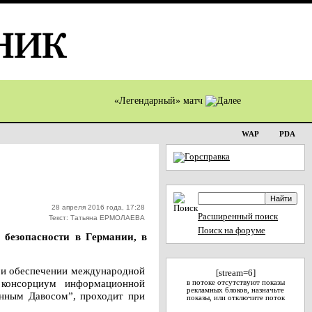
«Легендарный» матч
WAP
PDA
28 апреля 2016 года, 17:28
Расширенный поиск
Текст: Татьяна ЕРМОЛАЕВА
Поиск на форуме
безопасности в Германии, в
ри обеспечении международной
[stream=6]
 консорциум информационной
в потоке отсутствуют показы
рекламных блоков, назначьте
ронным Давосом”, проходит при
показы, или отключите поток