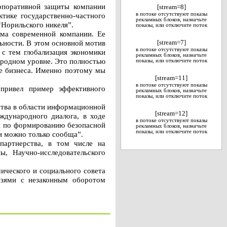
орпоративной защиты компании
[stream=8]
тике государственно-частного
в потоке отсутствуют показы
рекламных блоков, назначьте
Норильского никеля”.
показы, или отключите поток
зма современной компании. Ее
ьности. В этом основной мотив
[stream=7]
в потоке отсутствуют показы
с тем глобализация экономики
рекламных блоков, назначьте
ародном уровне. Это полностью
показы, или отключите поток
ее бизнеса. Именно поэтому мы
[stream=11]
в потоке отсутствуют показы
 привел пример эффективного
рекламных блоков, назначьте
показы, или отключите поток
ства в области информационной
[stream=12]
ждународного диалога, в ходе
в потоке отсутствуют показы
ги по формированию безопасной
рекламных блоков, назначьте
показы, или отключите поток
и можно только сообща”.
партнерства, в том числе на
, Научно-исследовательского
ческого и социального совета
язями с незаконным оборотом