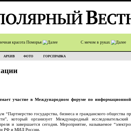
нечная красота Поморья
С мечом в руках
АРХИВ
ФОТО
ГОРСПРАВКА
мации
мает участие в Международном форуме по информационной 
 “Партнерство государства, бизнеса и гражданского общества п
сти”, который организует Международный исследовательский
апреля и завершается сегодня. Мероприятие, называемое “элект
ти РФ и МИД России.