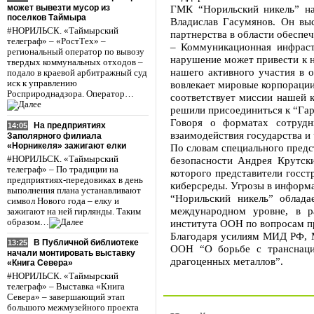
может вывезти мусор из
ГМК “Норильский никель” на
поселков Таймыра
Владислав Гасумянов. Он выс
#НОРИЛЬСК. «Таймырский
партнерства в области обеспе
телеграф» – «РостТех» –
– Коммуникационная инфраст
региональный оператор по вывозу
нарушение может привести к 
твердых коммунальных отходов –
нашего активного участия в 
подало в краевой арбитражный суд
иск к управлению
вовлекает мировые корпораци
Росприроднадзора. Оператор…
соответствует миссии нашей к
решили присоединиться к “Гар
Говоря о форматах сотрудн
На предприятиях
14:05
взаимодействия государства и
Заполярного филиала
«Норникеля» зажигают елки
По словам специального пред
#НОРИЛЬСК. «Таймырский
безопасности Андрея Крутск
телеграф» – По традиции на
которого представители госс
предприятиях-передовиках в день
киберсреды. Угрозы в информ
выполнения плана устанавливают
“Норильский никель” облада
символ Нового года – елку и
международном уровне, в р
зажигают на ней гирлянды. Таким
образом…
института ООН по вопросам п
Благодаря усилиям МИД РФ, 
В Публичной библиотеке
13:25
ООН “О борьбе с транснаци
начали монтировать выставку
драгоценных металлов”.
«Книга Севера»
#НОРИЛЬСК. «Таймырский
телеграф» – Выставка «Книга
Севера» – завершающий этап
большого межмузейного проекта