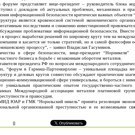
 форуме представляет вице-президент – руководитель блока к
тупил с докладом об актуальных проблемах, механизмах и прак
чения информационной безопасности критически важных объектов “
руктура является кровеносной системой экономического органи
негативным последствиям и снижению инвестиционной привлекател
обсуждении проблематики информационной безопасности. Вместе 
и в процесс выработки решений по широкому кругу тем на междун
омпании и касается не только стратегий, но и самой философии 
мишевскому процессу”, – заявил Владислав Гасумянов.
ичества в сфере безопасности, вице-президент “Норникеля”
 частного бизнеса в борьбе с незаконным оборотом металлов.
ставителя президента РФ по вопросам международного сотрудниче
их, “форум в Гармиш-Партенкирхене – уникальная площадка ме
труктур и деловых кругов совместно обсуждают практические ша
ационно-коммуникационной сфере универсальны, и бороться с ним
ет уникальным практическим опытом государственно-частного 
амках Международной ассоциации металлов платиновой группы
реступности и правосудия.
МИД ЮАР и ГМК “Норильский никель” принята резолюция экономи
ональной организованной преступностью и ее возможными св
0