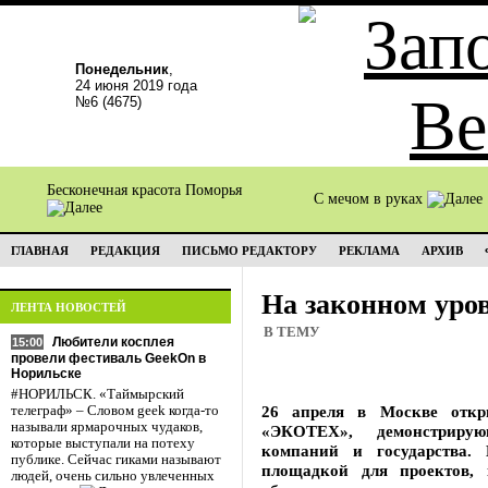
Понедельник
,
24 июня 2019 года
№6 (4675)
Бесконечная красота Поморья
С мечом в руках
ГЛАВНАЯ
РЕДАКЦИЯ
ПИСЬМО РЕДАКТОРУ
РЕКЛАМА
АРХИВ
На законном уро
ЛЕНТА НОВОСТЕЙ
В ТЕМУ
Любители косплея
15:00
провели фестиваль GeekOn в
Норильске
#НОРИЛЬСК. «Таймырский
26 апреля в Москве откр
телеграф» – Словом geek когда-то
называли ярмарочных чудаков,
«ЭКОТЕХ», демонстрирую
которые выступали на потеху
компаний и государства. 
публике. Сейчас гиками называют
площадкой для проектов, 
людей, очень сильно увлеченных