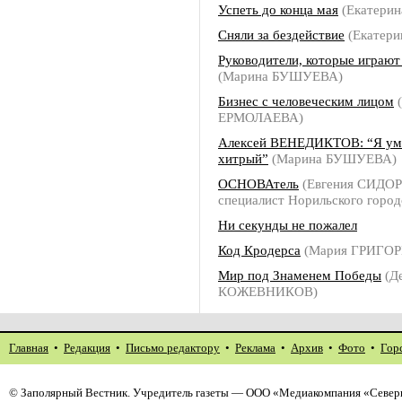
Успеть до конца мая
(Екатери
Сняли за бездействие
(Екатер
Руководители, которые играют
(Марина БУШУЕВА)
Бизнес с человеческим лицом
(
ЕРМОЛАЕВА)
Алексей ВЕНЕДИКТОВ: “Я ум
хитрый”
(Марина БУШУЕВА)
ОСНОВАтель
(Евгения СИДОР
специалист Норильского город
Ни секунды не пожалел
Код Кродерса
(Мария ГРИГОР
Мир под Знаменем Победы
(Д
КОЖЕВНИКОВ)
Главная
•
Редакция
•
Письмо редактору
•
Реклама
•
Архив
•
Фото
•
Гор
©
Заполярный Вестник
. Учредитель газеты — ООО «Медиакомпания «Северн