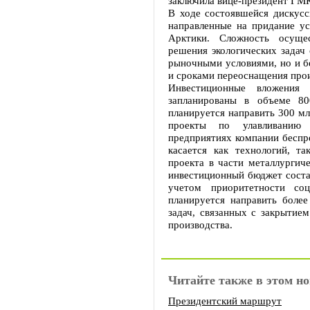
заключила вице-президент ГМ
В ходе состоявшейся дискусс
направленные на придание ус
Арктики. Сложность осуще
решения экологических задач
рыночными условиями, но и б
и сроками переоснащения прои
Инвестиционные вложения
запланированы в объеме 8
планируется направить 300 мл
проекты по улавливанию 
предприятиях компании беспр
касается как технологий, т
проекта в части металлургич
инвестиционный бюджет соста
учетом приоритетности со
планируется направить боле
задач, связанных с закрытие
производства.
Читайте также в этом но
Президентский маршрут