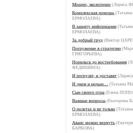
Мощно, экологично
(Лариса 
Комплексная помощь
(Татьяна
ЕРМОЛАЕВА)
В защиту информации
(Татьян
ЕРМОЛАЕВА)
За добрый труд
(Виктор ЦАРЕ
Погружение в стратегию
(Мар
ГРИГОРЬЕВА)
Норильск до востребования
(Л
ФЕДИШИНА)
И погрузят, и доставят
(Ларис
И днем и ночью…
(Татьяна Р
Сын своего отца
(Елена ПОПО
Важные вопросы
(Екатерина 
О полетах и не только
(Татьян
ЕРМОЛАЕВА)
Аванс можно вернуть
(Екатер
БАРКОВА)