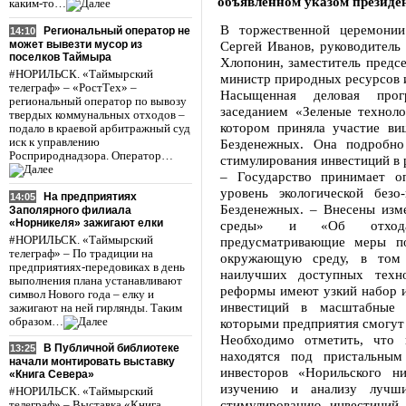
объявленном указом президен
каким-то…
В торжественной церемони
Региональный оператор не
14:10
может вывезти мусор из
Сергей Иванов, руководитель
поселков Таймыра
Хлопонин, заместитель предсе
#НОРИЛЬСК. «Таймырский
министр природных ресурсов и
телеграф» – «РостТех» –
Насыщенная деловая про
региональный оператор по вывозу
заседанием «Зеленые техноло
твердых коммунальных отходов –
котором приняла участие виц
подало в краевой арбитражный суд
иск к управлению
Безденежных. Она подробно
Росприроднадзора. Оператор…
стимулирования инвестиций в 
– Государство принимает 
уровень экологической безо
На предприятиях
14:05
Безденежных. – Внесены изм
Заполярного филиала
«Норникеля» зажигают елки
среды» и «Об отходах
#НОРИЛЬСК. «Таймырский
предусматривающие меры по
телеграф» – По традиции на
окружающую среду, в том 
предприятиях-передовиках в день
наилучших доступных техно
выполнения плана устанавливают
реформы имеют узкий набор и
символ Нового года – елку и
инвестиций в масштабные э
зажигают на ней гирлянды. Таким
образом…
которыми предприятия смогут 
Необходимо отметить, что 
В Публичной библиотеке
13:25
находятся под пристальны
начали монтировать выставку
инвесторов «Норильского н
«Книга Севера»
изучению и анализу лучш
#НОРИЛЬСК. «Таймырский
стимулированию инвестиций 
телеграф» – Выставка «Книга