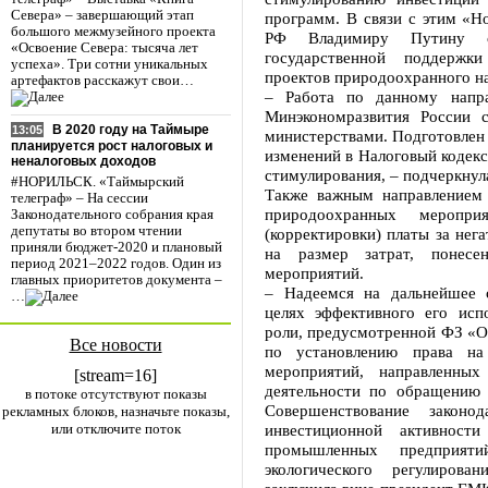
Севера» – завершающий этап
программ. В связи с этим «Н
большого межмузейного проекта
РФ Владимиру Путину с
«Освоение Севера: тысяча лет
государственной поддержк
успеха». Три сотни уникальных
проектов природоохранного на
артефактов расскажут свои…
– Работа по данному напр
Минэкономразвития России 
В 2020 году на Таймыре
13:05
министерствами. Подготовлен
планируется рост налоговых и
изменений в Налоговый кодек
неналоговых доходов
стимулирования, – подчеркнул
#НОРИЛЬСК. «Таймырский
Также важным направлением 
телеграф» – На сессии
природоохранных меропри
Законодательного собрания края
депутаты во втором чтении
(корректировки) платы за не
приняли бюджет-2020 и плановый
на размер затрат, понесе
период 2021–2022 годов. Один из
мероприятий.
главных приоритетов документа –
– Надеемся на дальнейшее 
…
целях эффективного его исп
роли, предусмотренной ФЗ «О
Все новости
по установлению права на
мероприятий, направленных
[stream=16]
деятельности по обращению 
в потоке отсутствуют показы
Совершенствование законо
рекламных блоков, назначьте показы,
или отключите поток
инвестиционной активност
промышленных предприят
экологического регулиров