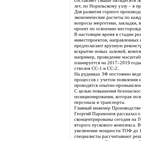
составляет свыше пятидесяти л
лет, по Норильскому узлу – в пр
Для развития горного производ
экономические расчеты по каж
вопросы энергетики, закладки,
проект по освоению месторожд
В настоящие время в стадии ре
инвестпроектов, направленных 
предполагают крупную реконст
вскрытие новых залежей, компле
например, проведение масштаб
планируется на 2017–2019 годы
стволов СС-1 и СС-2.
На рудниках ЗФ постоянно вед
процессов с учетом появления 
проводятся опытно-промышленн
С целью повышения безопасност
позиционирования, которая поз
персонала и транспорта.
Главный инженер Производстве
Георгий Парамонов рассказал о
сконцентрированы сегодня на Т
второго пускового комплекса. В
увеличение мощности ТОФ до 1
специалисты рассчитывают реш