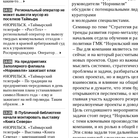
каким-то…
руководители “Норникеля”
обсудили с потенциальными лид
Региональный оператор не
14:10
кураторами
может вывезти мусор из
поселков Таймыра
и молодыми специалистами.
#НОРИЛЬСК. «Таймырский
Семинар по теме “Стратегия ра
телеграф» – «РостТех» –
тренды развития горно-металлу
региональный оператор по вывозу
начальник отдела обучения и р
твердых коммунальных отходов –
политики ГМК “Норильский ник
подало в краевой арбитражный суд
иск к управлению
– Вы для компании являетесь т
Росприроднадзора. Оператор…
сейчас и на который рассчитыв
новых проектов. Одно из важны
На предприятиях
14:05
мыслить системно, стратегическ
Заполярного филиала
«Норникеля» зажигают елки
проблемы и задачи, разбиратьс
своих проектах, но и видеть це
#НОРИЛЬСК. «Таймырский
телеграф» – По традиции на
взаимосвязь и влияние на общий
предприятиях-передовиках в день
проекты и думаете, что этим бу
выполнения плана устанавливают
открываются перспективы, о ко
символ Нового года – елку и
главная участь кадрового резерв
зажигают на ней гирлянды. Таким
нереализуемые проекты и доводи
образом…
Цель сегодняшнего мероприятия 
В Публичной библиотеке
13:25
задачи стоят перед “Норильским
начали монтировать выставку
с теми ключевыми производств
«Книга Севера»
компании, и их ролью в общей 
#НОРИЛЬСК. «Таймырский
Эти слова задали тон дальнейш
телеграф» – Выставка «Книга
Севера» – завершающий этап
руководителей слушатели откли