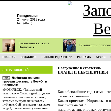
Понедельник
,
24 июня 2019 года
№6 (4675)
Бесконечная красота
В четвертом поколе
Поморья
ГЛАВНАЯ
РЕДАКЦИЯ
ПИСЬМО РЕДАКТОРУ
РЕКЛАМА
АРХИВ
Погружение в стратегию
ЛЕНТА НОВОСТЕЙ
ПЛАНЫ И ПЕРСПЕКТИВЫ
Любители косплея
15:00
провели фестиваль GeekOn в
Норильске
#НОРИЛЬСК. «Таймырский
Как в ближайшие годы изменитс
телеграф» – Словом geek когда-то
филиала компании?
называли ярмарочных чудаков,
Каким проектам “Норильского н
которые выступали на потеху
публике. Сейчас гиками называют
Как система SAP
людей, очень сильно увлеченных
изменит жизнь рядовых сотрудн