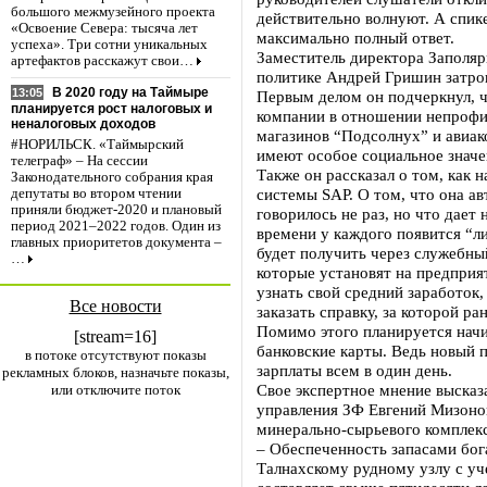
большого межмузейного проекта
действительно волнуют. А спике
«Освоение Севера: тысяча лет
максимально полный ответ.
успеха». Три сотни уникальных
Заместитель директора Заполяр
артефактов расскажут свои…
политике Андрей Гришин затрон
В 2020 году на Таймыре
13:05
Первым делом он подчеркнул, ч
планируется рост налоговых и
компании в отношении непрофил
неналоговых доходов
магазинов “Подсолнух” и авиако
#НОРИЛЬСК. «Таймырский
имеют особое социальное значе
телеграф» – На сессии
Также он рассказал о том, как 
Законодательного собрания края
системы SAP. О том, что она ав
депутаты во втором чтении
приняли бюджет-2020 и плановый
говорилось не раз, но что дает
период 2021–2022 годов. Один из
времени у каждого появится “л
главных приоритетов документа –
будет получить через служебны
…
которые установят на предприя
узнать свой средний заработок,
Все новости
заказать справку, за которой р
Помимо этого планируется начи
[stream=16]
банковские карты. Ведь новый 
в потоке отсутствуют показы
зарплаты всем в один день.
рекламных блоков, назначьте показы,
Свое экспертное мнение высказ
или отключите поток
управления ЗФ Евгений Мизонов
минерально-сырьевого комплекс
– Обеспеченность запасами бог
Талнахскому рудному узлу с у