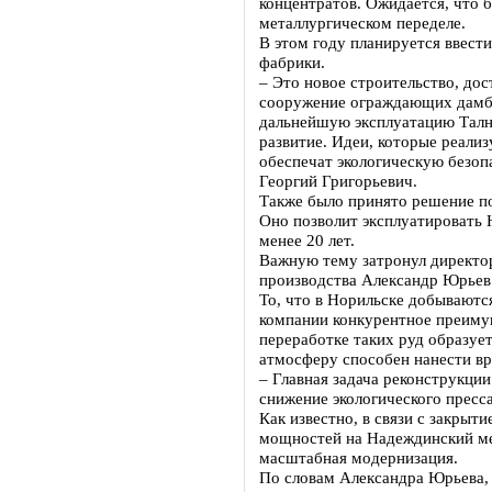
концентратов. Ожидается, что 
металлургическом переделе.
В этом году планируется ввест
фабрики.
– Это новое строительство, до
сооружение ограждающих дамб,
дальнейшую эксплуатацию Талн
развитие. Идеи, которые реализ
обеспечат экологическую безопа
Георгий Григорьевич.
Также было принято решение п
Оно позволит эксплуатировать
менее 20 лет.
Важную тему затронул директо
производства Александр Юрьев
То, что в Норильске добываютс
компании конкурентное преимущ
переработке таких руд образует
атмосферу способен нанести вр
– Главная задача реконструкции
снижение экологического пресс
Как известно, в связи с закрыт
мощностей на Надеждинский ме
масштабная модернизация.
По словам Александра Юрьева, 