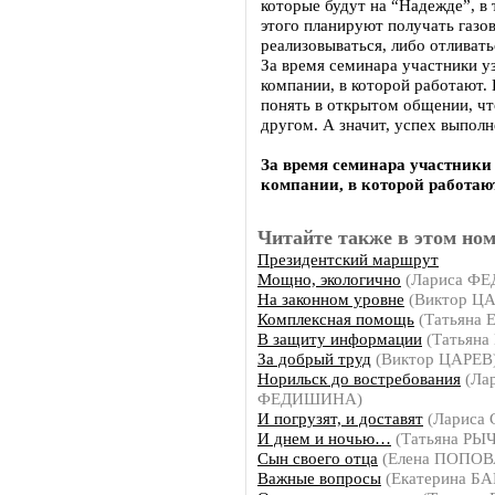
которые будут на “Надежде”, в
этого планируют получать газов
реализовываться, либо отливать
За время семинара участники у
компании, в которой работают. 
понять в открытом общении, что
другом. А значит, успех выпол
За время семинара участники
компании, в которой работаю
Читайте также в этом ном
Президентский маршрут
Мощно, экологично
(Лариса Ф
На законном уровне
(Виктор Ц
Комплексная помощь
(Татьяна
В защиту информации
(Татьян
За добрый труд
(Виктор ЦАРЕВ
Норильск до востребования
(Ла
ФЕДИШИНА)
И погрузят, и доставят
(Лариса
И днем и ночью…
(Татьяна РЫ
Сын своего отца
(Елена ПОПОВ
Важные вопросы
(Екатерина Б