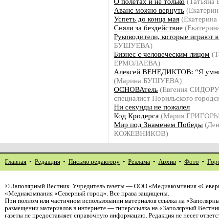
О полетах и не только
(Татьяна
Аванс можно вернуть
(Екатери
Успеть до конца мая
(Екатерин
Сняли за бездействие
(Екатерин
Руководители, которые играют в
БУШУЕВА)
Бизнес с человеческим лицом
(Т
ЕРМОЛАЕВА)
Алексей ВЕНЕДИКТОВ: “Я умн
(Марина БУШУЕВА)
ОСНОВАтель
(Евгения СИДОРУ
специалист Норильского городск
Ни секунды не пожалел
Код Кродерса
(Мария ГРИГОРЬ
Мир под Знаменем Победы
(Ден
КОЖЕВНИКОВ)
Главная
•
Редакция
•
Письмо редактору
•
Реклама
•
Архив
•
Фото
•
Гор
©
Заполярный Вестник
. Учредитель газеты — ООО «Медиакомпания «Северн
«Медиакомпания «Северный город». Все права защищены.
При полном или частичном использовании материалов ссылка на «Заполярны
размещении материалов в интернете — гиперссылка на «Заполярный Вестник
газеты не предоставляет справочную информацию. Редакция не несет ответ