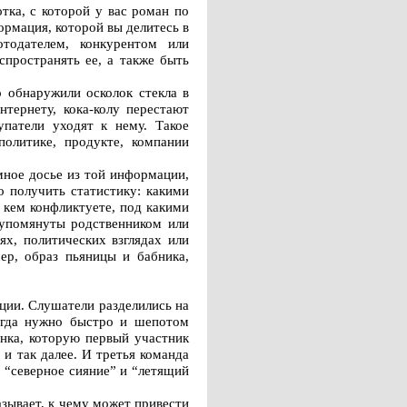
отка, с которой у вас роман по
ормация, которой вы делитесь в
отодателем, конкурентом или
спространять ее, а также быть
 обнаружили осколок стекла в
тернету, кока-колу перестают
упатели уходят к нему. Такое
олитике, продукте, компании
омное досье из той информации,
 получить статистику: какими
с кем конфликтуете, под какими
 упомянуты родственником или
х, политических взглядах или
ер, образ пьяницы и бабника,
ции. Слушатели разделились на
огда нужно быстро и шепотом
инка, которую первый участник
и так далее. И третья команда
, “северное сияние” и “летящий
казывает, к чему может привести