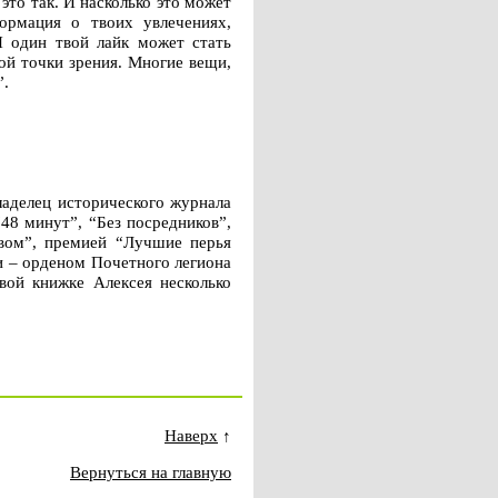
 это так. И насколько это может
ормация о твоих увлечениях,
И один твой лайк может стать
ой точки зрения. Многие вещи,
”.
ладелец исторического журнала
48 минут”, “Без посредников”,
твом”, премией “Лучшие перья
и – орденом Почетного легиона
вой книжке Алексея несколько
Наверх
↑
Вернуться на главную