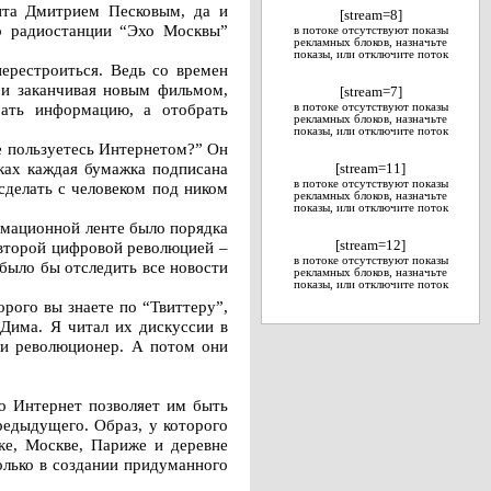
ента Дмитрием Песковым, да и
[stream=8]
р радиостанции “Эхо Москвы”
в потоке отсутствуют показы
рекламных блоков, назначьте
показы, или отключите поток
ерестроиться. Ведь со времен
 и заканчивая новым фильмом,
[stream=7]
рать информацию, а отобрать
в потоке отсутствуют показы
рекламных блоков, назначьте
показы, или отключите поток
е пользуетесь Интернетом?” Он
ках каждая бумажка подписана
[stream=11]
в потоке отсутствуют показы
сделать с человеком под ником
рекламных блоков, назначьте
показы, или отключите поток
рмационной ленте было порядка
о второй цифровой революцией –
[stream=12]
в потоке отсутствуют показы
было бы отследить все новости
рекламных блоков, назначьте
показы, или отключите поток
орого вы знаете по “Твиттеру”,
 Дима. Я читал их дискуссии в
н и революционер. А потом они
о Интернет позволяет им быть
редыдущего. Образ, у которого
ке, Москве, Париже и деревне
олько в создании придуманного