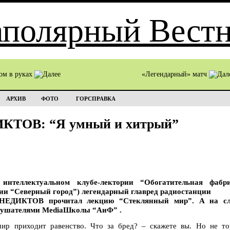
ом в руках
«Легендарный» матч
АРХИВ
ФОТО
ГОРСПРАВКА
КТОВ: “Я умный и хитрый”
нтеллектуальном клубе-лектории “Обогатительная фабр
и “Северный город”) легендарный главред радиостанции
НЕДИКТОВ прочитал лекцию “Стеклянный мир”. А на сле
лушателями MediaШколы “АиФ” .
мир приходит равенство. Что за бред? – скажете вы. Но не то