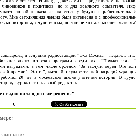
 мы живем без стен. И иногда даже сами не представляем, насколько
 чиновников и политиков, но и для обычного обывателя. Инф
может спокойно оказаться на столе у будущего работодателя. 
боту. Мне сегодняшняя лекция была интересна и с профессиональн
, мониторинга, я чувствовала, но мне не хватало мнения эксперта
 совладелец и ведущий радиостанции “Эхо Москвы”, издатель и в
большое число авторских программ, среди них – “Прямая речь”, “
ими наградами, в том числе орденом “За заслуги перед Отечес
тской премией “Элита”, высшей государственной наградой Франци
работал 20 лет в московской школе учителем истории. В трудо
стории, журналист и главный редактор.
е стыдно ни за одно свое решение”
0
мере:
ФЕДИШИНА)