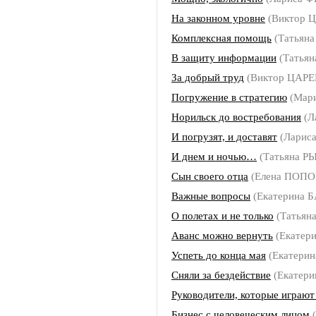
На законном уровне
(Виктор 
Комплексная помощь
(Татьян
В защиту информации
(Татья
За добрый труд
(Виктор ЦАРЕ
Погружение в стратегию
(Мар
Норильск до востребования
(Л
И погрузят, и доставят
(Ларис
И днем и ночью…
(Татьяна Р
Сын своего отца
(Елена ПОПО
Важные вопросы
(Екатерина 
О полетах и не только
(Татьян
Аванс можно вернуть
(Екатер
Успеть до конца мая
(Екатери
Сняли за бездействие
(Екатер
Руководители, которые играют
Бизнес с человеческим лицом
(