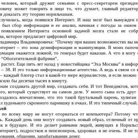
 человек, который дружит семьями с пресс-секретарем презид
вичу может говорить в лицо то, что думает, главный редакто
я доказать эту теорию норильчанам.
лучилась, когда появился Интернет. И наш мозг был вынужден п
й был сбор информации и ее анализ, начиная с погоды за окном
появлением Интернета основной задачей мозга стало не соб
ва, которое предлагает цифровой мир.
 Владимира Владимировича: “Почему при ваших возможностях вы н
нтернет – это зона дезинформации и манипуляции. В моих папоч
мация окажется ложной, то генерал будет наказан. А что я могу 
р “Обогатительной фабрики”.
растет. Еще пять лет назад у новостийщика “Эха Москвы” в инфо
я – 38. И это только информационные агентства. А ведь в связи с
– каждый блогер стал в какой-то мере журналистом, и если можно 
ысило бы десятки тысяч в минуту.
нам создавать другой мир, создавать себя. И тот Венедиктов, кот
ого, который существует на самом деле. У моего сына есть друг
оздалось впечатление, что это такой брутальный парень, хулига
ел худенького скромного парнишку в очках. И это типичный случай.
кой
 по всему миру не могут оторваться от компьютера? Потому чт
ь. Каждый день они могут создавать новый образ, отличный от п
ак и будущее. И это делает равными людей, живущих в Норильс
нтернет), подростков и пенсионеров, здоровых и не очень. И не т
зования, общении, зарабатывании денег.