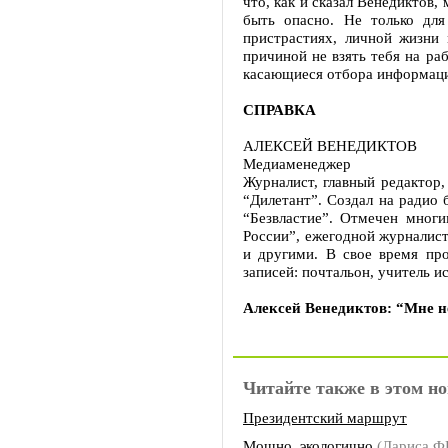
что, как и сказал Венедиктов,
быть опасно. Не только для
пристрастиях, личной жизни 
причиной не взять тебя на ра
касающиеся отбора информации
СПРАВКА
АЛЕКСЕЙ ВЕНЕДИКТОВ
Медиаменеджер
Журналист, главный редактор,
“Дилетант”. Создал на радио 
“Безвластие”. Отмечен мног
России”, ежегодной журналис
и другими. В свое время про
записей: почтальон, учитель и
Алексей Венедиктов: “Мне н
Читайте также в этом но
Президентский маршрут
Мощно, экологично
(Лариса 