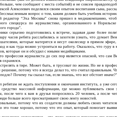
з больше, чем сообщают с места событий) и не совсем правдоподоб
ексей Алексеевич поделился своим опытом воспитания сына, расска
бессмысленным вопрос о том, каким должен быть учебник истории
й редактор “Эха Москвы” снова пришел в медиакомпанию, чтоб
го спецкурса по журналистике, организованного в Норильске
ого города”.
ники серьезно подготовились к встрече, задавая даже более пол
пару часов ребята расслабились и захотели узнать, что думает Ве
ушателями, которые матерятся и несут околесицу в прямом эфире,
код и как туда можно устроиться на работу. Оказалось, что гуру 
ов, которые он и обсудил с юными медийщиками.
что профессия журналиста до сих пор является опасной, что сам В
в охранялся.
 стрелять в тире. Может быть, я трусоват по жизни. Но не в профе
е решение, потому что я всегда делал то, что считал правильным. 
подло? Почему ты сказал так, если знаешь, что все обстоит иначе?
 ребятам не ждать поступления и окончания института, а уже сег
е средство массовой информации, где можно публиковать свои 
 после чего к вам в друзья попросилось 20 человек, а после чег
люди больше всего просматривают свою ленту новостей.
вальные, потому что их создатели должны любить своих читателе
о это тоже хорошо, потому что это опыт, который помогает выявит
 поколение журналистов – это люди, которые пережили две револ