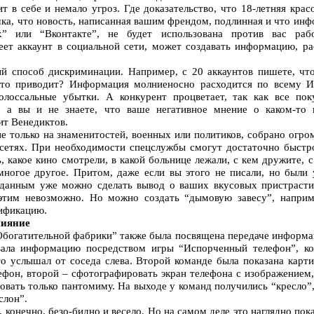
т в себе и немало угроз. Где доказательство, что 18-летняя крас
шка, что новость, написанная вашим френдом, подлинная и что инф
ах” или “Вконтакте”, не будет использована против вас раб
ет аккаунт в социальной сети, может создавать информацию, ра
й способ дискриминации. Например, с 20 аккаунтов пишете, что
это приводит? Информация молниеносно расходится по всему Ин
олоссальные убытки. А конкурент процветает, так как все пок
 а вы и не знаете, что ваше негативное мнение о каком-то п
ит Венедиктов.
 не только на знаменитостей, военных или политиков, собрано огр
етях. При необходимости спецслужбы смогут достаточно быстро
, какое кино смотрели, в какой больнице лежали, с кем дружите, 
многое другое. Притом, даже если вы этого не писали, но были
данным уже можно сделать вывод о ваших вкусовых пристрастия
 этим невозможно. Но можно создать “дымовую завесу”, наприм
тификацию.
сияние
Обогатительной фабрики” также была посвящена передаче информа
вала информацию посредством игры “Испорченный телефон”, к
то услышал от соседа слева. Второй команде была показана карт
ефон, второй – сфотографировать экран телефона с изображением, 
зовать только пантомиму. На выходе у команд получились “кресло”
слон”.
о, конечно, безо-бидно и весело. Но на самом деле это наглядно по