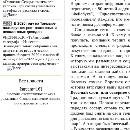
«Освоение Севера: тысяча лет
Впрочем, вторая цифровая таи
успеха». Три сотни уникальных
переписке, не 80-летний деду
артефактов расскажут свои…
“Фейсбуке”, “Одноклассник
любовницей? Каждый, кто име
В 2020 году на Таймыре
источником дезинформации.
13:05
планируется рост налоговых и
– Социальные сети – отличны
неналоговых доходов
банке с кока-колой. К чему 
#НОРИЛЬСК. «Таймырский
покупать, компания терпит к
телеграф» – На сессии
происходит сплошь и рядом,
Законодательного собрания края
искусственно создано, – говор
депутаты во втором чтении
приняли бюджет-2020 и плановый
К слову, на каждого из нас, а
период 2021–2022 годов. Один из
которую мы размещаем в соцс
главных приоритетов документа –
выставками вы интересовались
…
постами вы ставили лайки и 
знакомым. А по полученным 
Все новости
болевых точках. Бороться с
которая затруднит вашу иден
[stream=16]
Веселый слон или северное 
в потоке отсутствуют показы
Традиционная культминутка “
рекламных блоков, назначьте показы,
три команды. Первая переда
или отключите поток
передать соседу справа то, ч
должен был снять на свой тел
для разъяснения могла исполь
шар”. А загадан был “веселый 
– В качестве развлечения – эт