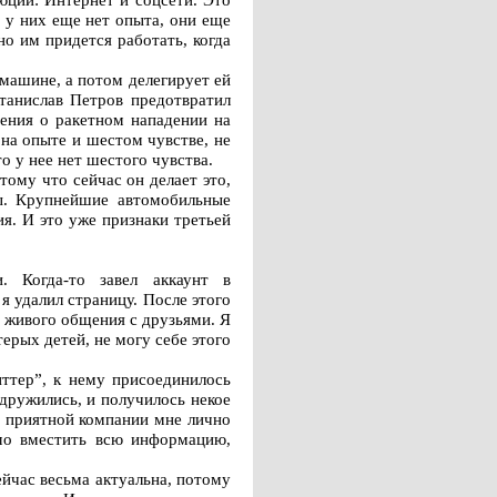
 у них еще нет опыта, они еще
о им придется работать, когда
 машине, а потом делегирует ей
танислав Петров предотвратил
дения о ракетном нападении на
на опыте и шестом чувстве, не
 у нее нет шестого чувства.
ому что сейчас он делает это,
ы. Крупнейшие автомобильные
я. И это уже признаки третьей
. Когда-то завел аккаунт в
я удалил страницу. После этого
 живого общения с друзьями. Я
ерых детей, не могу себе этого
тер”, к нему присоединилось
сдружились, и получилось некое
е приятной компании мне лично
имо вместить всю информацию,
йчас весьма актуальна, потому