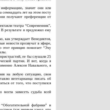
 информацию, значит они или
а семнадцать лет на этом посту
 они получают преференции от
пектакли театра “Современник”,
. В результате я предложил ему
о, как утверждает Венедиктов,
ые новости прозвучат в эфире,
но этот принцип помогает “Эху
алы.
пристрастий, ее бы слушали 25
еской партии. И вот, когда я
 именно Алексея Навального, я
ния на любую ситуацию, свои
тавлю вегетарианца писать об
иться от того, что поступился
о могла зависеть судьба всей
 “Обогатительной фабрики” и
устные (как первым узнал, что