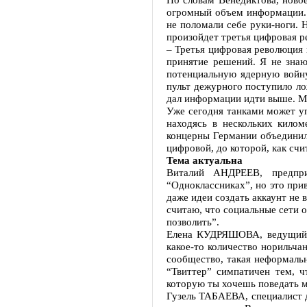
огромный объем информации. 
не поломали себе руки-ноги. 
произойдет третья цифровая ре
– Третья цифровая революция 
принятие решений. Я не знаю
потенциальную ядерную войну
пульт дежурного поступило ло
дал информации идти выше. Ма
Уже сегодня танками может уп
находясь в нескольких кило
концерны Германии объединил
цифровой, до которой, как счи
Тема актуальна
Виталий АНДРЕЕВ, предприн
“Одноклассниках”, но это прив
даже идеи создать аккаунт не
считаю, что социальные сети о
позволить”.
Елена КУДРЯШОВА, ведущий и
какое-то количество норильчан
сообщество, такая неформаль
“Твиттер” симпатичен тем, 
которую ты хочешь поведать 
Гузель ТАБАЕВА, специалист д