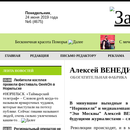
Понедельник
,
24 июня 2019 года
№6 (4675)
Бесконечная красота Поморья
С меч
ГЛАВНАЯ
РЕДАКЦИЯ
ПИСЬМО РЕДАКТОРУ
РЕКЛАМА
Алексей ВЕНЕДИ
ЛЕНТА НОВОСТЕЙ
ОБОГАТИТЕЛЬНАЯ ФАБРИКА
Любители косплея
15:00
провели фестиваль GeekOn в
Норильске
#НОРИЛЬСК. «Таймырский
телеграф» – Словом geek когда-то
В минувшие выходные в и
называли ярмарочных чудаков,
которые выступали на потеху
“Норникеля” и медиакомпани
публике. Сейчас гиками называют
“Эхо Москвы” Алексей ВЕ
людей, очень сильно увлеченных
будущими журналистами – с
каким-то…
Революции происходят, и в 
Региональный оператор не
14:10