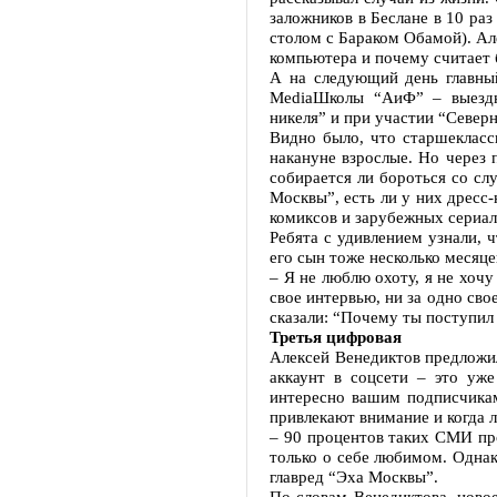
заложников в Беслане в 10 ра
столом с Бараком Обамой). Ал
компьютера и почему считает 
А на следующий день главны
MediaШколы “АиФ” – выездно
никеля” и при участии “Северн
Видно было, что старшекласс
накануне взрослые. Но через 
собирается ли бороться со сл
Москвы”, есть ли у них дресс-
комиксов и зарубежных сериал
Ребята с удивлением узнали, 
его сын тоже несколько месяце
– Я не люблю охоту, я не хочу
свое интервью, ни за одно сво
сказали: “Почему ты поступил 
Третья цифровая
Алексей Венедиктов предложил
аккаунт в соцсети – это уж
интересно вашим подписчикам,
привлекают внимание и когда 
– 90 процентов таких СМИ про
только о себе любимом. Однак
главред “Эха Москвы”.
По словам Венедиктова, новое