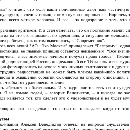
вы” считает, что если ваши подчиненные дают вам частичную
пулируют, а следовательно, с ними нужно попрощаться. Впрочем, з
ено всего четыре человека. И все – за подозрение в том, что
тральным критиком. И я стал отмечать, что он постоянно хвалит с
ратил на это его внимание, но время шло, а ситуация не менялась
шел работать, как потом выяснилось, в “Современник”.
тов всех акций ЗАО “Эхо Москвы” принадлежат “Газпрому”, однак
останция, ее главный принцип останется неизменным: “Все значим
звучены, а все значимые личности получат право голоса”. Имен
ой радиостанцией России, опережающей все ТВ-каналы и все журн
ции формировалась на основе моих личных политических и других 
трудник радиостанции не может быть членом какой-либо политич
листы в освящении событий склоняются на сторону оппозиции, а
о, чтобы тот уравновесил мнения.
ть абсолютно объективным. И у журналистов есть свои сужде
. Я не ломаю людей, – говорит Венедиктов, – я никогда не зас
да найдется тот, кто сделает это с удовольствием и не будет муч
оворит, что на сделки с совестью не шел, даже когда от этог
усом
компании Алексей Венедиктов отвечал на вопросы слушателей
 Смешные (как он добился извинений Владимира Жириновского), гр