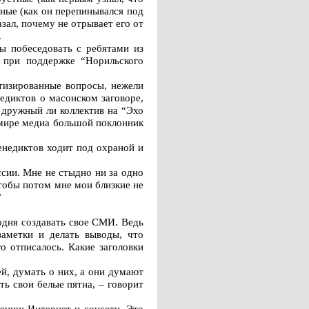
ные (как он перепинывался под
зал, почему не отрывает его от
.
ы побеседовать с ребятами из
 при поддержке “Норильского
итизированные вопросы, нежели
недиктов о масонском заговоре,
 дружный ли коллектив на “Эхо
в мире медиа большой поклонник
енедиктов ходит под охраной и
ссии. Мне не стыдно ни за одно
Чтобы потом мне мои близкие не
”
одня создавать свое СМИ. Ведь
заметки и делать выводы, что
о отписалось. Какие заголовки
й, думать о них, а они думают
ь свои белые пятна, – говорит
юции: Интернет и соцсети. Это