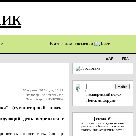
В четвертом поколении
WAP
PDA
28 апреля 2016 года, 18:19
Расширенный поиск
Фото: Денис Кожевников
Текст: Марина БУШУЕВА
Поиск на форуме
ика” (гуманитарный проект
дующий день встретился с
[stream=6]
в потоке отсутствуют показы
рекламных блоков, назначьте
показы, или отключите поток
ропитесь опровергать. Спикер