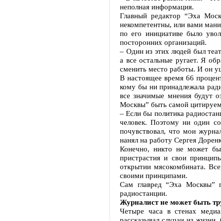
неполная информация.
Главный редактор “Эха Моск
некомпетентны, или вами мани
по его инициативе было увол
посторонних организаций.
– Один из этих людей был теа
а все остальные ругает. Я об
сменить место работы. И он у
В настоящее время 66 процен
кому бы ни принадлежала ради
все значимые мнения будут о
Москвы” быть самой цитируем
– Если бы политика радиостан
человек. Поэтому ни один со
почувствовал, что мои журна
нанял на работу Сергея Доренк
Конечно, никто не может бы
пристрастия и свои принципы
открытии мясокомбината. Всег
своими принципами.
Сам главред “Эха Москвы” г
радиостанции.
Журналист не может быть тр
Четыре часа в стенах медиа
рассказывал случаи из жизни.