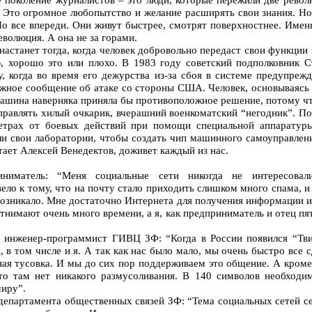
Это огромное любопытство и желание расширять свои знания. Но
Но все впереди. Они живут быстрее, смотрят поверхностнее. Именн
волюция. А она не за горами.
настанет тогда, когда человек добровольно передаст свои функции
, хорошо это или плохо. В 1983 году советский подполковник С
, когда во время его дежурства из-за сбоя в системе предупреж
жное сообщение об атаке со стороны США. Человек, основываясь 
шина наверняка приняла бы противоположное решение, потому что
равлять хилый очкарик, вчерашний военкоматский “негодник”. Пот
метрах от боевых действий при помощи специальной аппаратур
и свои лаборатории, чтобы создать чип машинного самоуправлени
тает Алексей Венедектов, доживет каждый из нас.
иматель: “Меня социальные сети никогда не интересовали
ело к тому, что на почту стало приходить слишком много спама, и 
 возникало. Мне достаточно Интернета для получения информации и
тнимают очень много времени, а я, как предприниматель и отец пят
нженер-программист ГИВЦ ЗФ: “Когда в России появился “Твит
, в том числе и я. А так как нас было мало, мы очень быстро все 
ная тусовка. И мы до сих пор поддерживаем это общение. А кром
что там нет никакого размусоливания. В 140 символов необход
миру”.
епартамента общественных связей ЗФ: “Тема социальных сетей се