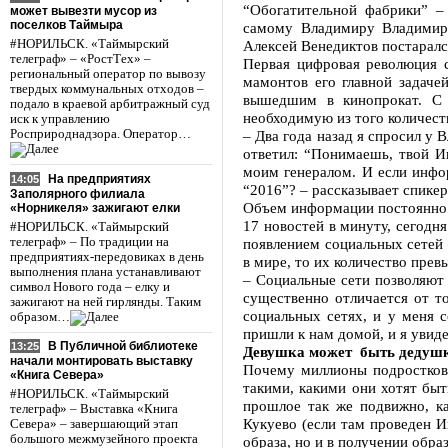
“Обогатительной фабрики” –
может вывезти мусор из
поселков Таймыра
самому Владимиру Владимиро
#НОРИЛЬСК. «Таймырский
Алексей Венедиктов постаралс
телеграф» – «РостТех» –
Первая цифровая революция с
региональный оператор по вывозу
мамонтов его главной задаче
твердых коммунальных отходов –
вышедшим в кинопрокат. С 
подало в краевой арбитражный суд
необходимую из того количест
иск к управлению
Росприроднадзора. Оператор…
– Два года назад я спросил у
ответил: “Понимаешь, твой И
моим генералом. И если инфор
На предприятиях
14:05
“2016”? – рассказывает спике
Заполярного филиала
Объем информации постоянно 
«Норникеля» зажигают елки
17 новостей в минуту, сегодн
#НОРИЛЬСК. «Таймырский
телеграф» – По традиции на
появлением социальных сетей 
предприятиях-передовиках в день
в мире, то их количество прев
выполнения плана устанавливают
– Социальные сети позволяют 
символ Нового года – елку и
существенно отличается от т
зажигают на ней гирлянды. Таким
социальных сетях, и у меня с
образом…
пришли к нам домой, и я увид
В Публичной библиотеке
13:25
Девушка может быть дедуш
начали монтировать выставку
Почему миллионы подростков
«Книга Севера»
такими, какими они хотят быт
#НОРИЛЬСК. «Таймырский
прошлое так же подвижно, к
телеграф» – Выставка «Книга
Кукуево (если там проведен И
Севера» – завершающий этап
большого межмузейного проекта
образа, но и в получении обра