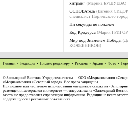
хитрый”
(Марина БУШУЕВА)
ОСНОВАтель
(Евгения СИДОР
специалист Норильского город
Ни секунды не пожалел
Код Кродерса
(Мария ГРИГОР
Мир под Знаменем Победы
(Д
КОЖЕВНИКОВ)
Главная
•
Редакция
•
Письмо редактору
•
Реклама
•
Архив
•
Фото
•
Гор
©
Заполярный Вестник
. Учредитель газеты — ООО «Медиакомпания «Северн
«Медиакомпания «Северный город». Все права защищены.
При полном или частичном использовании материалов ссылка на «Заполярны
размещении материалов в интернете — гиперссылка на «Заполярный Вестник
газеты не предоставляет справочную информацию. Редакция не несет ответ
содержащуюся в рекламных объявлениях.