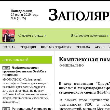
Понедельник
,
24 июня 2019 года
№6 (4675)
С мечом в руках
В четвертом поколении
ГЛАВНАЯ
РЕДАКЦИЯ
ПИСЬМО РЕДАКТОРУ
РЕКЛАМА
АРХИВ
Комплексная по
ЛЕНТА НОВОСТЕЙ
ОФИЦИАЛЬНО
Любители косплея
15:00
провели фестиваль GeekOn в
Норильске
#НОРИЛЬСК. «Таймырский
В ходе конвенции “Спорт
телеграф» – Словом geek когда-то
называли ярмарочных чудаков,
никель” и Международная ф
которые выступали на потеху
студенческого спорта (FISU) 
публике. Сейчас гиками называют
людей, очень сильно увлеченных
В рамках этого партнерств
каким-то…
деятельности FISU, а так
мероприятий, включая Междун
Региональный оператор не
14:10