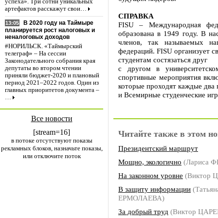
успеха». Три сотни уникальных
артефактов расскажут свои…
СПРАВКА
В 2020 году на Таймыре
13:05
FISU – Международная феде
планируется рост налоговых и
образована в 1949 году. В н
неналоговых доходов
членов, так называемых на
#НОРИЛЬСК. «Таймырский
федераций. FISU организует с
телеграф» – На сессии
студентам состязаться друг
Законодательного собрания края
с другом в университетск
депутаты во втором чтении
приняли бюджет-2020 и плановый
спортивные мероприятия вклю
период 2021–2022 годов. Один из
которые проходят каждые два 
главных приоритетов документа –
и Всемирные студенческие игр
…
Все новости
[stream=16]
Читайте также в этом но
в потоке отсутствуют показы
Президентский маршрут
рекламных блоков, назначьте показы,
или отключите поток
Мощно, экологично
(Лариса 
На законном уровне
(Виктор 
В защиту информации
(Татьян
ЕРМОЛАЕВА)
За добрый труд
(Виктор ЦАРЕ