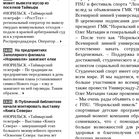
может вывезти мусор из
FISU и фестиваль спорта “Лоз
поселков Таймыра
вслед за объявлением ГМК “Н
#НОРИЛЬСК. «Таймырский
Всемирной зимней универсиады
телеграф» – «РостТех» –
В церемонии подписания дог
региональный оператор по вывозу
президент ГМК “Норильский н
твердых коммунальных отходов –
Олег Матыцин и генеральный с
подало в краевой арбитражный суд
иск к управлению
– После того как “Норильс
Росприроднадзора. Оператор…
Всемирной зимней универси
естественно начать сотр
На предприятиях
14:05
Безденежных. – Поддержка п
Заполярного филиала
«Норникеля» зажигают елки
достижений, студенческого и 
аспектом социальной политики
#НОРИЛЬСК. «Таймырский
телеграф» – По традиции на
Студенческий спорт имеет огр
предприятиях-передовиках в день
всем мире. И мы надеемся, 
выполнения плана устанавливают
больше участников во всемир
символ Нового года – елку и
также провести Универсиаду-2
зажигают на ней гирлянды. Таким
Олег Матыцин также прокомме
образом…
– Мы очень рады объявить о н
В Публичной библиотеке
13:25
с FISU. “Норильский никель”
начали монтировать выставку
спортивные детские програм
«Книга Севера»
данный момент компания обра
#НОРИЛЬСК. «Таймырский
сомневаюсь, что с помощью
телеграф» – Выставка «Книга
Севера» – завершающий этап
больше возможностей для р
большого межмузейного проекта
здоровья и благополучия с
«Освоение Севера: тысяча лет
будущих лидеров.