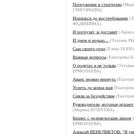
Погружение в стратегию
(Мар
ГРИГОРЬЕВА)
Норильск до востребования
(Л
ФЕДИШИНА)
И погрузят, и доставят
(Ларис
И днем и ночью…
(Татьяна Р
Сын своего отца
(Елена ПОПО
Важные вопросы
(Екатерина 
О полетах и не только
(Татьян
ЕРМОЛАЕВА)
Аванс можно вернуть
(Екатер
Успеть до конца мая
(Екатери
Сняли за бездействие
(Екатер
Руководители, которые играют
(Марина БУШУЕВА)
Бизнес с человеческим лицом
(
ЕРМОЛАЕВА)
Алексей ВЕНЕДИКТОВ: “Я ум