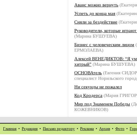
Аванс можно вернуть
(Екатер
Успеть до конца мая
(Екатери
Сняли за бездействие
(Екатер
Руководители, которые играют
(Марина БУШУЕВА)
Бизнес с человеческим лицом
(
ЕРМОЛАЕВА)
Алексей ВЕНЕДИКТОВ: “Я ум
хитрый”
(Марина БУШУЕВА)
ОСНОВАтель
(Евгения СИДОР
специалист Норильского город
Ни секунды не пожалел
Код Кродерса
(Мария ГРИГОР
Мир под Знаменем Победы
(Д
КОЖЕВНИКОВ)
Главная
•
Редакция
•
Письмо редактору
•
Реклама
•
Архив
•
Фото
•
Гор