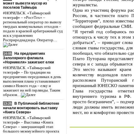
может вывезти мусор из
журналисты.
поселков Таймыра
Одна из участниц форума рас
#НОРИЛЬСК. «Таймырский
России, в частности плато 
телеграф» – «РостТех» –
“Территория”, плохо известны
региональный оператор по вывозу
сообщают федеральные СМИ.
твердых коммунальных отходов –
подало в краевой арбитражный суд
“Я третий год собираюсь по
иск к управлению
отношусь к числу тех в этом за
Росприроднадзора. Оператор…
добраться”, – приводит слова
словам главы государства, для
пообещал, что обязательно сде
На предприятиях
14:05
Заполярного филиала
Плато Путорана представляет 
«Норникеля» зажигают елки
севера и с запада обрывается
#НОРИЛЬСК. «Таймырский
Это место называют краем 
телеграф» – По традиции на
количеству водопадов плато
предприятиях-передовиках в день
расположен Путоранский г
выполнения плана устанавливают
признанный ЮНЕСКО памятник
символ Нового года – елку и
зажигают на ней гирлянды. Таким
Глава государства отмет
образом…
внутреннего туризма в РФ.
просто безграничен”, – подче
В Публичной библиотеке
13:25
люди должны иметь возможнос
начали монтировать выставку
мест, но и комфортно провести
«Книга Севера»
#НОРИЛЬСК. «Таймырский
телеграф» – Выставка «Книга
Севера» – завершающий этап
большого межмузейного проекта