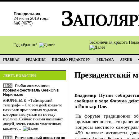
Понедельник
,
24 июня 2019 года
№6 (4675)
Бесконечная красота Пом
Гуд кёрлинг!
ГЛАВНАЯ
РЕДАКЦИЯ
ПИСЬМО РЕДАКТОРУ
РЕКЛАМА
АРХИВ
Президентский 
ЛЕНТА НОВОСТЕЙ
Любители косплея
15:00
провели фестиваль GeekOn в
Норильске
Владимир Путин собирается
сообщил в ходе Форума дейс
#НОРИЛЬСК. «Таймырский
телеграф» – Словом geek когда-то
в Йошкар-Оле.
называли ярмарочных чудаков,
которые выступали на потеху
На форуме традиционно обс
публике. Сейчас гиками называют
промышленности, сохранени
людей, очень сильно увлеченных
вопросы местного самоуправл
каким-то…
450 человек: активисты дв
Региональный оператор не
Северо-Запада России, экспер
14:10