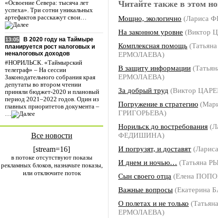
Читайте также в этом но
«Освоение Севера: тысяча лет
успеха». Три сотни уникальных
Мощно, экологично
(Лариса 
артефактов расскажут свои…
На законном уровне
(Виктор 
В 2020 году на Таймыре
13:05
Комплексная помощь
(Татьяна
планируется рост налоговых и
ЕРМОЛАЕВА)
неналоговых доходов
#НОРИЛЬСК. «Таймырский
В защиту информации
(Татьян
телеграф» – На сессии
ЕРМОЛАЕВА)
Законодательного собрания края
депутаты во втором чтении
За добрый труд
(Виктор ЦАРЕ
приняли бюджет-2020 и плановый
период 2021–2022 годов. Один из
Погружение в стратегию
(Мар
главных приоритетов документа –
ГРИГОРЬЕВА)
…
Норильск до востребования
(Л
ФЕДИШИНА)
Все новости
И погрузят, и доставят
(Ларис
[stream=16]
в потоке отсутствуют показы
И днем и ночью…
(Татьяна Р
рекламных блоков, назначьте показы,
или отключите поток
Сын своего отца
(Елена ПОПО
Важные вопросы
(Екатерина 
О полетах и не только
(Татьян
ЕРМОЛАЕВА)