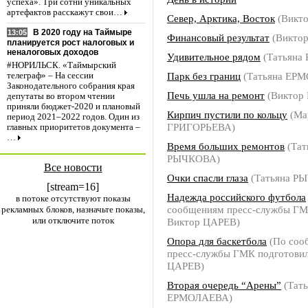
успеха». Три сотни уникальных
артефактов расскажут свои…
Север, Арктика, Восток
(Викт
В 2020 году на Таймыре
13:05
Финансовый результат
(Викто
планируется рост налоговых и
неналоговых доходов
Удивительное рядом
(Татьяна
#НОРИЛЬСК. «Таймырский
Парк без границ
(Татьяна ЕР
телеграф» – На сессии
Законодательного собрания края
Печь ушла на ремонт
(Виктор
депутаты во втором чтении
приняли бюджет-2020 и плановый
Кирпич пустили по кольцу
(Ма
период 2021–2022 годов. Один из
ГРИГОРЬЕВА)
главных приоритетов документа –
…
Время больших ремонтов
(Тат
РЫЧКОВА)
Все новости
Очки спасли глаза
(Татьяна Р
[stream=16]
Надежда российского футбола
в потоке отсутствуют показы
сообщениям пресс-службы ГМ
рекламных блоков, назначьте показы,
или отключите поток
Виктор ЦАРЕВ)
Опора для баскетбола
(По соо
пресс-службы ГМК подготови
ЦАРЕВ)
Вторая очередь “Арены”
(Тать
ЕРМОЛАЕВА)