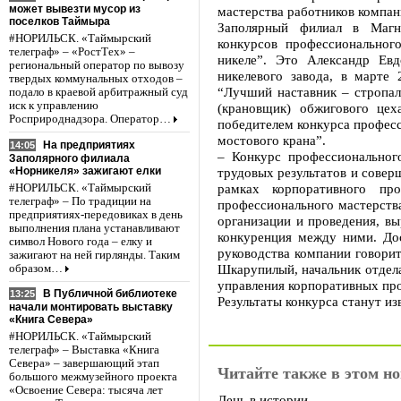
может вывезти мусор из
мастерства работников компан
поселков Таймыра
Заполярный филиал в Магни
#НОРИЛЬСК. «Таймырский
конкурсов профессиональног
телеграф» – «РостТех» –
никеле”. Это Александр Евд
региональный оператор по вывозу
никелевого завода, в марте
твердых коммунальных отходов –
“Лучший наставник – стропал
подало в краевой арбитражный суд
иск к управлению
(крановщик) обжигового цех
Росприроднадзора. Оператор…
победителем конкурса профес
мостового крана”.
На предприятиях
14:05
– Конкурс профессиональног
Заполярного филиала
«Норникеля» зажигают елки
трудовых результатов и совер
рамках корпоративного про
#НОРИЛЬСК. «Таймырский
телеграф» – По традиции на
профессионального мастерств
предприятиях-передовиках в день
организации и проведения, вы
выполнения плана устанавливают
конкуренция между ними. До
символ Нового года – елку и
руководства компании говорит
зажигают на ней гирлянды. Таким
Шкарупилый, начальник отдела
образом…
управления корпоративных пр
В Публичной библиотеке
13:25
Результаты конкурса станут из
начали монтировать выставку
«Книга Севера»
#НОРИЛЬСК. «Таймырский
телеграф» – Выставка «Книга
Севера» – завершающий этап
Читайте также в этом но
большого межмузейного проекта
«Освоение Севера: тысяча лет
День в истории