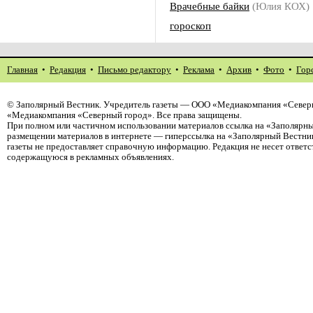
Врачебные байки
(Юлия КОХ)
гороскоп
Главная
•
Редакция
•
Письмо редактору
•
Реклама
•
Архив
•
Фото
•
Гор
©
Заполярный Вестник
. Учредитель газеты — ООО «Медиакомпания «Северн
«Медиакомпания «Северный город». Все права защищены.
При полном или частичном использовании материалов ссылка на «Заполярны
размещении материалов в интернете — гиперссылка на «Заполярный Вестник
газеты не предоставляет справочную информацию. Редакция не несет ответ
содержащуюся в рекламных объявлениях.