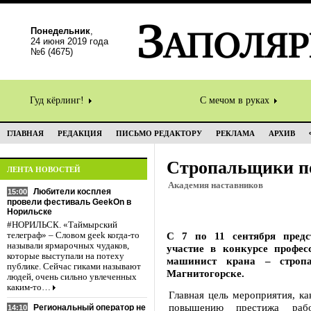
Понедельник
,
24 июня 2019 года
№6 (4675)
Гуд кёрлинг!
С мечом в руках
ГЛАВНАЯ
РЕДАКЦИЯ
ПИСЬМО РЕДАКТОРУ
РЕКЛАМА
АРХИВ
Стропальщики п
ЛЕНТА НОВОСТЕЙ
Академия наставников
Любители косплея
15:00
провели фестиваль GeekOn в
Норильске
#НОРИЛЬСК. «Таймырский
С 7 по 11 сентября предс
телеграф» – Словом geek когда-то
называли ярмарочных чудаков,
участие в конкурсе профес
которые выступали на потеху
машинист крана – строп
публике. Сейчас гиками называют
Магнитогорске.
людей, очень сильно увлеченных
каким-то…
Главная цель мероприятия, ка
повышению престижа рабо
Региональный оператор не
14:10