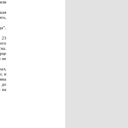
жили
ршая
это,
да”.
н 23
его
ка.
рце
 не
жал,
г, и
ина
а до
с на