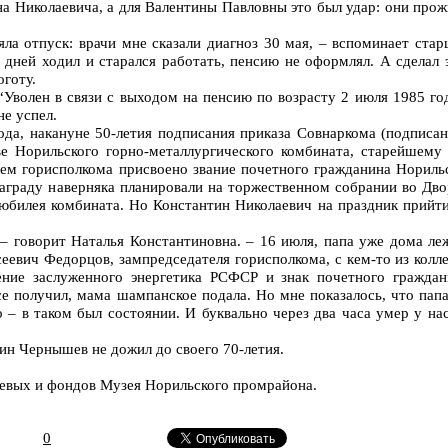
а Николаевича, а для Валентины Павловны это был удар: они про
яла отпуск: врачи мне сказали диагноз 30 мая, – вспоминает ста
 дней ходил и старался работать, пенсию не оформлял. А сделал 
оготу.
“Уволен в связи с выходом на пенсию по возрасту 2 июля 1985 го
не успел.
ода, накануне 50-летия подписания приказа Совнаркома (подписа
ве Норильского горно-металлургического комбината, старейшему 
м горисполкома присвоено звание почетного гражданина Норильс
награду наверняка планировали на торжественном собрании во Дво
 юбилея комбината. Но Константин Николаевич на праздник прийти
 – говорит Наталья Константиновна. – 16 июля, папа уже дома ле
еевич Федорцов, зампредседателя горисполкома, с кем-то из колле
ение заслуженного энергетика РСФСР и знак почетного граждан
се получил, мама шампанское подала. Но мне показалось, что пап
 – в таком был состоянии. И буквально через два часа умер у на
тин Чернышев не дожил до своего 70-летия.
евых и фондов Музея Норильского промрайона.
0