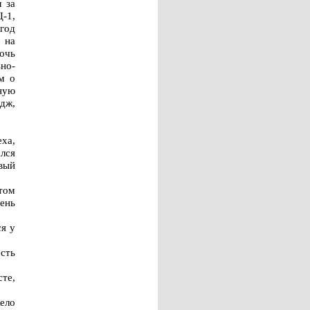
 за
-1,
год
 на
очь
но-
м о
ную
едж,
ха,
лся
рвый
том
ень
ся у
сть
сте,
ело