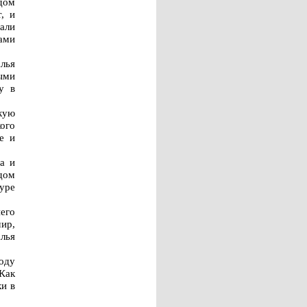
дом
, и
али
ами
лья
ыми
у в
скую
ого
е и
а и
дом
уре
него
мир,
лья
году
 Как
ки в