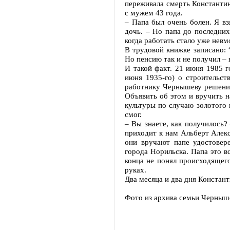
переживала смерть Константин
с мужем 43 года.
– Папа был очень болен. Я вз
дочь. – Но папа до последних
когда работать стало уже невм
В трудовой книжке записано: 
Но пенсию так и не получил – 
И такой факт. 21 июня 1985 г
июня 1935-го) о строительст
работнику Чернышеву решение
Объявить об этом и вручить 
культуры по случаю золотого
смог.
– Вы знаете, как получилось?
приходит к нам Альберт Алекс
они вручают папе удостовер
города Норильска. Папа это в
конца не понял происходящего
руках.
Два месяца и два дня Констан
Фото из архива семьи Черныш