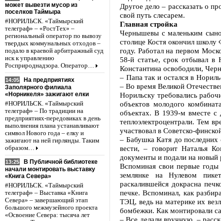
может вывезти мусор из
Другое дело – рассказать о пр
поселков Таймыра
свой путь слесарем.
#НОРИЛЬСК. «Таймырский
Главная стройка
телеграф» – «РостТех» –
Чернышевы с маленьким сыном
региональный оператор по вывозу
столице Костя окончил школу 
твердых коммунальных отходов –
году. Работал на первом Моск
подало в краевой арбитражный суд
иск к управлению
58-й статье, срок отбывал в 
Росприроднадзора. Оператор…
Константина освободили, Чер
– Папа так и остался в Норил
На предприятиях
14:05
– Во время Великой Отечествен
Заполярного филиала
«Норникеля» зажигают елки
Норильску требовались рабочи
объектов молодого комбинат
#НОРИЛЬСК. «Таймырский
телеграф» – По традиции на
объектах. В 1939-м вместе с 
предприятиях-передовиках в день
теплоэлектроцентрали. Тем в
выполнения плана устанавливают
участвовал в Советско-финской
символ Нового года – елку и
– Бабушка Катя до последних с
зажигают на ней гирлянды. Таким
вести, – говорит Наталья К
образом…
документы и подали на новый 
В Публичной библиотеке
13:25
Вспоминая свои первые годы 
начали монтировать выставку
землянке на Нулевом пике
«Книга Севера»
раскалившейся докрасна печк
#НОРИЛЬСК. «Таймырский
печке. Вспоминал, как разбир
телеграф» – Выставка «Книга
Севера» – завершающий этап
ТЭЦ, ведь на материке их вез
большого межмузейного проекта
бомбежки. Как монтировали са
«Освоение Севера: тысяча лет
– Все делали вручную, – расс