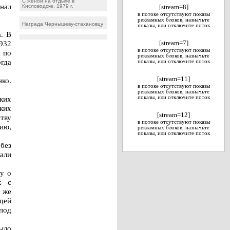
С женой на отдыхе в
инал
Кисловодске. 1979 г.
[stream=8]
в потоке отсутствуют показы
рекламных блоков, назначьте
Награда Чернышеву-стахановцу
показы, или отключите поток
. В
1932
[stream=7]
в потоке отсутствуют показы
и по
рекламных блоков, назначьте
огда
показы, или отключите поток
[stream=11]
нко.
в потоке отсутствуют показы
рекламных блоков, назначьте
ских
показы, или отключите поток
ких
[stream=12]
ству
в потоке отсутствуют показы
ию,
рекламных блоков, назначьте
показы, или отключите поток
 без
али
у о
х с
 же
ущей
 под
было