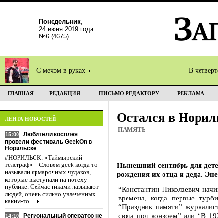
Понедельник
,
24 июня 2019 года
№6 (4675)
С мечом в руках
В четвер
ГЛАВНАЯ
РЕДАКЦИЯ
ПИСЬМО РЕДАКТОРУ
РЕКЛАМА
Остался в Норил
ЛЕНТА НОВОСТЕЙ
ПАМЯТЬ
Любители косплея
15:00
провели фестиваль GeekOn в
Норильске
#НОРИЛЬСК. «Таймырский
Нынешний сентябрь для дет
телеграф» – Словом geek когда-то
называли ярмарочных чудаков,
рождения их отца и деда. Эн
которые выступали на потеху
публике. Сейчас гиками называют
“Константин Николаевич начи
людей, очень сильно увлеченных
времена, когда первые турб
каким-то…
“Праздник памяти” журналист
сюда под конвоем” или “В 19
Региональный оператор не
14:10