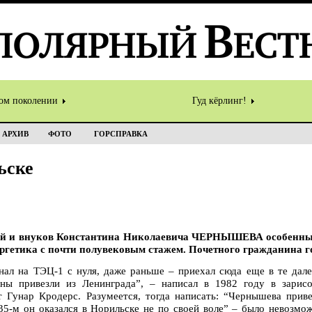
том поколении
Гуд кёрлинг!
АРХИВ
ФОТО
ГОРСПРАВКА
ьске
ей и внуков Константина Николаевича ЧЕРНЫШЕВА особенный.
ергетика с почти полувековым стажем. Почетного гражданина г
нал на ТЭЦ-1 с нуля, даже раньше – приехал сюда еще в те дале
ины привезли из Ленинграда”, – написал в 1982 году в зарисо
 Гунар Кродерс. Разумеется, тогда написать: “Чернышева приве
35-м он оказался в Норильске не по своей воле” – было невозмож