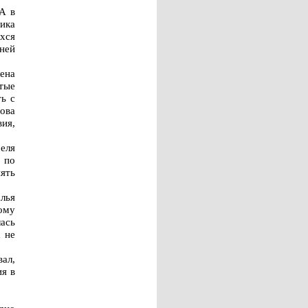
А в
ика
хся
 ней
лена
утые
ь с
нова
ия,
реля
 по
ять
алья
ому
лась
х не
вал,
ия в