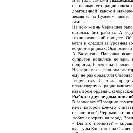
В те годы самыми уважаемыми
из первых его рационализат
драгоценной канской махор
землянке на Нулевом пикете.
лампа.
На всю жизнь Чернышев запом
осталась без работы. А вед
технологический процесс. Об
котле и следила за уровнем в
водосмотрщиках. Экономию от
А Валентина Павловна вскор
супругов родились дочери, 
подросла, Валентина Павловна
Но вернемся к рационализато
ему не раз объявляли благода
творчестве. И когда предст
плодотворную рационализат
кавалером ордена Октябрьской
Рыбки и другие домашние о
В зарисовке “Праздник памят
из-за которой кое-кто счита
океане огней, Чернышев с пя
любит смотреть на город. Зре
– Вы это помните? – спраши
культуры Константина Овсиенк