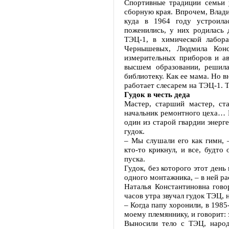
Спортивные традиции семьи 
сборную края. Впрочем, Влад
куда в 1964 году устроила
поженились, у них родилась 
ТЭЦ-1, в химической лабор
Чернышевых, Людмила Конс
измерительных приборов и ав
высшем образовании, решил
библиотеку. Как ее мама. Но 
работает слесарем на ТЭЦ-1. 
Гудок в честь деда
Мастер, старший мастер, ста
начальник ремонтного цеха… 
один из старой гвардии энерг
гудок.
– Мы слушали его как гимн, 
кто-то крикнул, и все, будт
пуска.
Гудок, без которого этот день
одного монтажника, – в ней р
Наталья Константиновна гово
часов утра звучал гудок ТЭЦ, 
– Когда папу хоронили, в 198
моему племяннику, и говорит: 
Выносили тело с ТЭЦ, народ