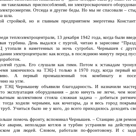
б, ни такелажных приспособлений, ни электросварочного оборудова
 электроэнергии. Отсюда и другие беды. Но мы не спасовали – ст
на шла.
ой стройкой, но и главным предприятием энергетика Констант
реди теплоэлектроцентрали, 13 декабря 1942 года, когда были вве
вая турбина. День выдался с пургой, читаю в зарисовке “Празд
Ц утопали в наметенных за ночь сугробах. Чернышев с друг
дании электроцентрали: как всегда, в последнюю минуту перед пу
доработок.
олгий гудок. Его слушали как гимн. Потом к эстакадам тронул
ремя закончилось на ТЭЦ-1 только в 1970 году, когда первый ко
пливо. А первый промышленный ток комбинату и посе
нно на угле.
у ТЭЦ Чернышеву объявили благодарность. И назначили масте
 что эксплуатация оборудования – дело ничуть не легче, чем мон
пытным коллективом стояла сложная задача – добиться ритмич
и тогда ходили черными, как кочегары, да и весь город покрыва
труб. Учиться было не у кого, до всего приходилось доходить св
больше помочь фронту, вспоминал Чернышев. – Станцию для ремон
Все аварии, неполадки котлов и турбин устраняли на действую
ском для людей. Словом, работали по-фронтовому. И с зада