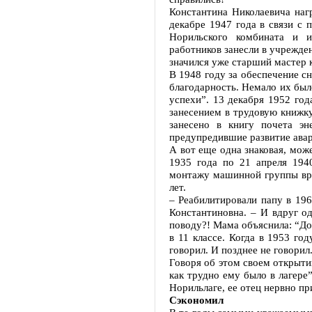
Константина Николаевича наг
декабре 1947 года в связи с
Норильского комбината и и
работников занесли в учрежде
значился уже старший мастер 
В 1948 году за обеспечение с
благодарность. Немало их был
успехи”. 13 декабря 1952 го
занесением в трудовую книжку
занесено в книгу почета эн
предупредившие развитие авар
А вот еще одна знаковая, може
1935 года по 21 апреля 194
монтажу машинной группы вре
лет.
– Реабилитировали папу в 196
Константиновна. – И вдруг о
поводу?! Мама объяснила: “До
в 11 классе. Когда в 1953 го
говорил. И позднее не говорил
Говоря об этом своем открыти
как трудно ему было в лагере
Норильлаге, ее отец нервно п
Сэкономил