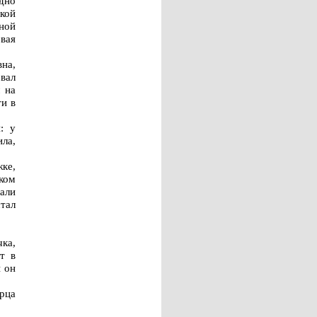
дно
кой
ной
вая
на,
вал
 на
ти в
: у
ла,
ке,
ском
али
тал
ка,
т в
 он
рца