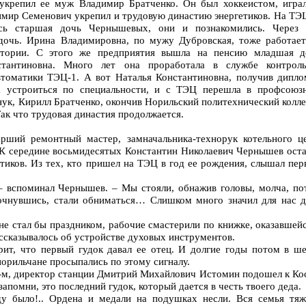
укрепил ее муж Владимир Братченко. Он был хоккеистом, играл
имир Семенович укрепил и трудовую династию энергетиков. На ТЭЦ
сь старшая дочь Чернышевых, они и познакомились. Через 
дочь. Ирина Владимировна, по мужу Дубровская, тоже работает
атории. С этого же предприятия вышла на пенсию младшая д
тантиновна. Много лет она проработала в службе контроль
томатики ТЭЦ-1. А вот Наталья Константиновна, получив дипло
а устроиться по специальности, и с ТЭЦ перешла в профсоюз
внук, Кирилл Братченко, окончив Норильский политехнический колл
Так что трудовая династия продолжается.
рший ремонтный мастер, замначальника-технорук котельного це
К середине восьмидесятых Константин Николаевич Чернышев оста
етиков. Из тех, кто пришел на ТЭЦ в год ее рождения, слышал пе
– вспоминал Чернышев. – Мы стояли, обнажив головы, молча, по
о очнувшись, стали обниматься… Слишком много значил для нас д
 не стал бы праздником, рабочие смастерили по книжке, оказавшей
ассказывалось об устройстве духовых инструментов.
рит, что первый гудок давал ее отец. И долгие годы потом в ше
норильчане просыпались по этому сигналу.
5-м, директор станции Дмитрий Михайлович Истомин подошел к Ко
запомни, это последний гудок, который дается в честь твоего деда.
у было!.. Ордена и медали на подушках несли. Вся семья тяж