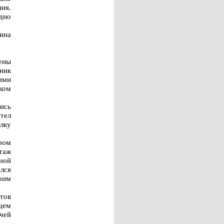
ния.
ыдно
ина
дены
ник
ими
ском
ись
тел
лку
ром
таж
ной
лся
оим
тов
щем
чей