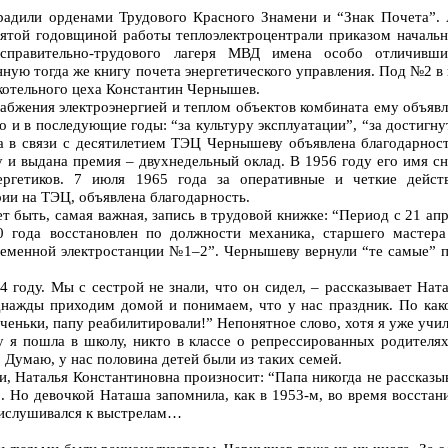
радили орденами Трудового Красного Знамени и “Знак Почета”. 
 пятой годовщиной работы теплоэлектроцентрали приказом начальн
справительно-трудового лагеря МВД имена особо отличивши
нную тогда же книгу почета энергетического управления. Под №2 в
котельного цеха Константин Чернышев.
набжения электроэнергией и теплом объектов комбината ему объяв
о и в последующие годы: “за культуру эксплуатации”, “за достигн
да в связи с десятилетием ТЭЦ Чернышеву объявлена благодарност
 и выдана премия – двухнедельный оклад. В 1956 году его имя с
ергетиков. 7 июля 1965 года за оперативные и четкие действ
ии на ТЭЦ, объявлена благодарность.
т быть, самая важная, запись в трудовой книжке: “Период с 21 ап
0 года восстановлен по должности механика, старшего мастера
менной электростанции №1–2”. Чернышеву вернули “те самые” п
4 году. Мы с сестрой не знали, что он сидел, – рассказывает Нат
днажды приходим домой и понимаем, что у нас праздник. По как
ченьки, папу реабилитировали!” Непонятное слово, хотя я уже учи
ду я пошла в школу, никто в классе о репрессированных родителя
. Думаю, у нас половина детей были из таких семей.
и, Наталья Константиновна произносит: “Папа никогда не рассказы
”. Но девочкой Наташа запомнила, как в 1953-м, во время восстан
рислушивался к выстрелам…