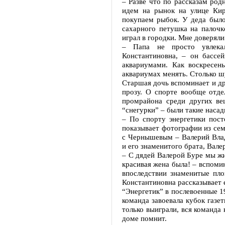
– Разве что по рассказам ро
идем на рынок на улице Кир
покупаем рыбок. У деда было
сахарного петушка на палочк
играл в городки. Мне доверяли
– Папа не просто увлека
Константиновна, – он бассе
аквариумами. Как воскресен
аквариумах менять. Столько ш
Старшая дочь вспоминает и др
прозу. О спорте вообще отде
промрайона среди других вещ
“снегурки” – были такие насад
– По спорту энергетики пост
показывает фотографии из се
с Чернышевым – Валерий Влад
и его знаменитого брата, Валер
– С дядей Валерой Буре мы жи
красивая жена была! – вспоми
впоследствии знаменитые пл
Константиновна рассказывает 
“Энергетик” в послевоенные 1
команда завоевала кубок газе
только выиграли, вся команда 
доме помнит.