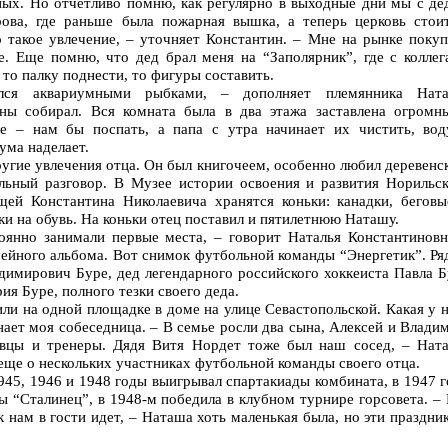
дных. Но отчетливо помню, как регулярно в выходные дни мы с де
ова, где раньше была пожарная вышка, а теперь церковь стоит
 такое увлечение, – уточняет Константин. – Мне на рынке покуп
е. Еще помню, что дед брал меня на “Заполярник”, где с коллег
 то палку поднести, то фигуры составить.
лся аквариумными рыбками, – дополняет племянника Ната
йны собирал. Вся комната была в два этажа заставлена огромн
ье – нам бы поспать, а папа с утра начинает их чистить, вод
ума наделает.
угие увлечения отца. Он был книгочеем, особенно любил деревен
льный разговор. В Музее истории освоения и развития Норильск
ей Константина Николаевича хранятся коньки: канадки, беговы
ки на обувь. На коньки отец поставил и пятилетнюю Наташу.
оянно занимали первые места, – говорит Наталья Константиновн
мейного альбома. Вот снимок футбольной команды “Энергетик”. Ря
имирович Буре, дед легендарного российского хоккеиста Павла Б
ия Буре, полного тезки своего деда.
ли на одной площадке в доме на улице Севастопольской. Какая у 
нает моя собеседница. – В семье росли два сына, Алексей и Влади
овцы и тренеры. Дядя Витя Нордет тоже был наш сосед, – Ната
еще о нескольких участниках футбольной команды своего отца.
945, 1946 и 1948 годы выигрывал спартакиады комбината, в 1947 
ты “Сталинец”, в 1948-м победила в клубном турнире горсовета. –
к нам в гости идет, – Наташа хоть маленькая была, но эти праздни