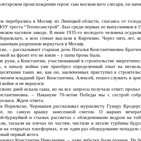
олетарском происхождении героя: сын московского слесаря, он нач
 перебрались в Москву из Липецкой области, спасаясь от голода
ФЗУ треста “Теплосанстрой”. Был среди первых ее выпускников в 
овском часовом заводе. В июне 1935-го молодого человека осудил
Норильлаге, а всю семью выслали в Киргизию. Через пять лет, к
нышевым разрешили вернуться в Москву.
ьске, – рассказывает старшая дочь Наталья Константиновна Братче
ной на фронт его не взяли – у папы бронь была.
е руки, а Константин, участвовавший в строительстве энергетиче
а, к началу войны уже приобрел определенный опыт на несколь
десятками таких же, как он, заключенных приступил к строитель
ременем младший брат Константина, Алексей, пошел служить в арм
 войне и не вернулся.
воих дней искала сына, но на все запросы получала ответ: пропал
онстантиновна. – Накануне 70-летия Победы мы с сестрой собр
розыск. Ждем ответа.
в Норильске, Чернышев рассказывал журналисту Гунару Кродерс
те, по самую крышу занесенной снегом. О жарких вечера
ой-буржуйкой и стылых рассветах с обледеневшим ведром на той
али, таскали на плечах по частям, чистили и латали турбины буд
ли на открытых платформах, и не один раз оборудование попадало
мый первый котел.
казывал Константин Николаевич, – даже лебедки были ручные. Не 