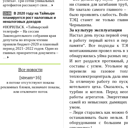
успеха». Три сотни уникальных
ни станков для загибания тру
артефактов расскажут свои…
Не хватало самого главного –
В 2020 году на Таймыре
13:05
было проявлять слабость. Вой
планируется рост налоговых и
ТЭЦ станет не только главн
неналоговых доходов
Чернышева.
#НОРИЛЬСК. «Таймырский
За культуру эксплуатации
телеграф» – На сессии
Настал день пуска первой оче
Законодательного собрания края
в работу первый котел и пер
депутаты во втором чтении
приняли бюджет-2020 и плановый
памяти”. Все подходы к ТЭ
период 2021–2022 годов. Один из
монтажниками провел ночь в з
главных приоритетов документа –
обнаружилась уйма разных не
…
И вот раздался протяжный, д
составы с углем. Угольное в
Все новости
перевели на газовое то
теплоэлектроцентраль дала име
[stream=16]
За отличную работу по пуск
в потоке отсутствуют показы
котельного цеха. Оказалось,
рекламных блоков, назначьте показы,
турбин и котлов. Перед нео
или отключите поток
работы агрегатов. Энергетик
сажей из невысоких дымящих 
умом.
– Люди старались как можно 
останавливать было нельзя. 
оборудовании с большим ри
справились!