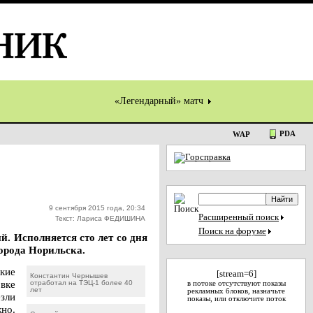
«Легендарный» матч
PDA
WAP
9 сентября 2015 года, 20:34
Расширенный поиск
Текст: Лариса ФЕДИШИНА
Поиск на форуме
 Исполняется сто лет со дня
орода Норильска.
кие
[stream=6]
Константин Чернышев
вке
отработал на ТЭЦ-1 более 40
в потоке отсутствуют показы
лет
рекламных блоков, назначьте
зли
показы, или отключите поток
но.