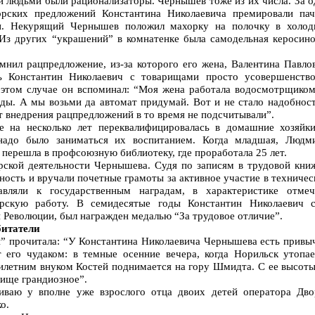
 людьми были рационализаторы. Чернышев тоже из их числа. За о
орских предложений Константина Николаевича премировали пач
ки. Некурящий Чернышев положил махорку на полочку в холод
 Из других “украшений” в комнатенке была самодельная керосино
нил рацпредложение, из-за которого его жена, Валентина Павлов
ь Константин Николаевич с товарищами просто усовершенство
 этом случае он вспоминал: “Моя жена работала водосмотрщиком
оды. А мы возьми да автомат придумай. Вот и не стало надобнос
 внедрения рацпредложений в то время не подсчитывали”.
е на несколько лет переквалифицировалась в домашние хозяйки
надо было заниматься их воспитанием. Когда младшая, Людми
 перешла в профсоюзную библиотеку, где проработала 25 лет.
рской деятельности Чернышева. Судя по записям в трудовой книж
рность и вручали почетные грамоты за активное участие в техниче
авляли к государственным наградам, в характеристике отмеч
орскую работу. В семидесятые годы Константин Николаевич с
 Революции, был награжден медалью “За трудовое отличие”.
битатели
и” прочитала: “У Константина Николаевича Чернышева есть привыч
ет его чудаком: в темные осенние вечера, когда Норильск утопае
тилетним внуком Костей поднимается на гору Шмидта. С ее высоты
лище грандиозное”.
ваю у вполне уже взрослого отца двоих детей оператора Дво
о.