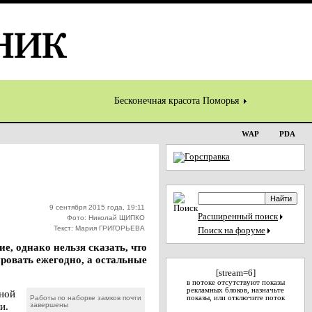
Бесконечная красота Поморья
WAP
PDA
9 сентября 2015 года, 19:11
Расширенный поиск
Фото: Николай ЩИПКО
Текст: Мария ГРИГОРЬЕВА
Поиск на форуме
, однако нельзя сказать, что
ировать ежегодно, а остальные
[stream=6]
в потоке отсутствуют показы
рекламных блоков, назначьте
ной
Работы по наборке замков почти
показы, или отключите поток
и.
завершены