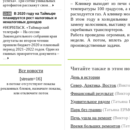
успеха». Три сотни уникальных
– Клинкер выходит из печи с
артефактов расскажут свои…
температуры 100 градусов, а 
расходуется газ. А клинкер мо
В 2020 году на Таймыре
13:05
планируется рост налоговых и
В этом году в холодильнике 
неналоговых доходов
замену колосников, выставку
#НОРИЛЬСК. «Таймырский
скребковых транспортеров.
телеграф» – На сессии
Работа проведена огромная, и
Законодательного собрания края
недели. А потом, вплоть до
депутаты во втором чтении
производственные задачи.
приняли бюджет-2020 и плановый
период 2021–2022 годов. Один из
главных приоритетов документа –
…
Читайте также в этом но
Все новости
День в истории
[stream=16]
в потоке отсутствуют показы
Север, Арктика, Восток
(Викт
рекламных блоков, назначьте показы,
или отключите поток
Финансовый результат
(Викто
Удивительное рядом
(Татьяна
Парк без границ
(Татьяна ЕР
Печь ушла на ремонт
(Виктор
Время больших ремонтов
(Тат