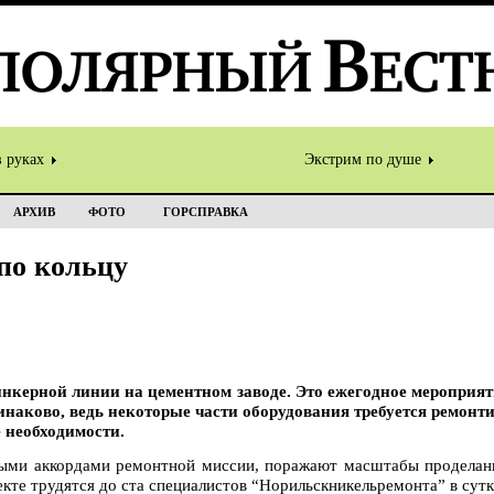
в руках
Экстрим по душе
АРХИВ
ФОТО
ГОРСПРАВКА
по кольцу
нкерной линии на цементном заводе. Это ежегодное мероприятие
динаково, ведь некоторые части оборудования требуется ремонт
е необходимости.
ными аккордами ремонтной миссии, поражают масштабы проделан
екте трудятся до ста специалистов “Норильскникельремонта” в сутк