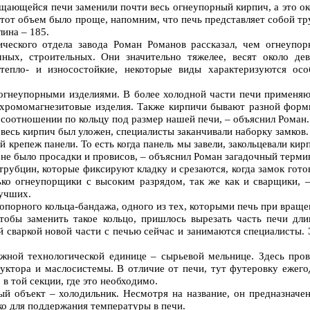
щающейся печи заменили почти весь огнеупорный кирпич, а это о
этот объем было проще, напомним, что печь представляет собой тр
лина – 185.
ического отдела завода Роман Романов рассказал, чем огнеупор
ных, строительных. Они значительно тяжелее, весят около дев
тепло- и износостойкие, некоторые виды характеризуются осо
огнеупорными изделиями. В более холодной части печи применяю
 хромомагнезитовые изделия. Также кирпичи бывают разной форм
соотношении по кольцу под размер нашей печи, – объяснил Роман.
 весь кирпич был уложен, специалисты заканчивали наборку замков.
 крепеж панели. То есть когда панель мы завели, закольцевали кир
 не было просадки и провисов, – объяснил Роман загадочный терми
рубцин, которые фиксируют кладку и срезаются, когда замок гото
ько огнеупорщики с высоким разрядом, так же как и сварщики, –
лучших.
 опорного кольца-бандажа, одного из тех, которыми печь при вращ
тобы заменить такое кольцо, пришлось вырезать часть печи дли
й сваркой новой части с печью сейчас и занимаются специалисты.
ажной технологической единице – сырьевой мельнице. Здесь пров
уктора и маслосистемы. В отличие от печи, тут футеровку ежего
 в той секции, где это необходимо.
й объект – холодильник. Несмотря на название, он предназначен
ко для поддержания температуры в печи.