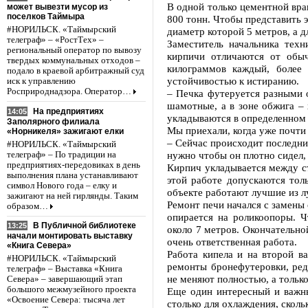
В одной только цементной вра
может вывезти мусор из
поселков Таймыра
800 тонн. Чтобы представить 
#НОРИЛЬСК. «Таймырский
диаметр которой 5 метров, а д
телеграф» – «РостТех» –
Заместитель начальника техн
региональный оператор по вывозу
кирпичи отличаются от обыч
твердых коммунальных отходов –
килограммов каждый, более 
подало в краевой арбитражный суд
устойчивостью к истиранию.
иск к управлению
Росприроднадзора. Оператор…
– Печка футеруется разными 
шамотные, а в зоне обжига –
На предприятиях
14:05
укладываются в определенном 
Заполярного филиала
Мы приехали, когда уже почти
«Норникеля» зажигают елки
– Сейчас происходит последний
#НОРИЛЬСК. «Таймырский
нужно чтобы он плотно сидел,
телеграф» – По традиции на
предприятиях-передовиках в день
Кирпич укладывается между ст
выполнения плана устанавливают
этой работе допускаются тол
символ Нового года – елку и
объекте работают лучшие из 
зажигают на ней гирлянды. Таким
Ремонт печи начался с замены
образом…
опирается на роликоопоры. Ч
В Публичной библиотеке
13:25
около 7 метров. Окончательно
начали монтировать выставку
очень ответственная работа.
«Книга Севера»
Работа кипела и на второй в
#НОРИЛЬСК. «Таймырский
ремонты бронефутеровки, ред
телеграф» – Выставка «Книга
не меняют полностью, а только
Севера» – завершающий этап
большого межмузейного проекта
Еще один интересный и важны
«Освоение Севера: тысяча лет
столько для охлаждения, сколь