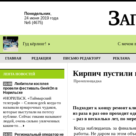
Понедельник
,
24 июня 2019 года
№6 (4675)
Гуд кёрлинг!
С мечом 
ГЛАВНАЯ
РЕДАКЦИЯ
ПИСЬМО РЕДАКТОРУ
РЕКЛАМА
Кирпич пустили 
ЛЕНТА НОВОСТЕЙ
Промплощадка
Любители косплея
15:00
провели фестиваль GeekOn в
Норильске
#НОРИЛЬСК. «Таймырский
телеграф» – Словом geek когда-то
Подходит к концу ремонт кли
называли ярмарочных чудаков,
которые выступали на потеху
из раза в раз оно проходит о
публике. Сейчас гиками называют
– раз в несколько лет, по мер
людей, очень сильно увлеченных
каким-то…
Когда наблюдаешь за финаль
работы. Не даром на этом объ
Региональный оператор не
14:10