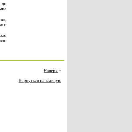
 до
ньше
ок,
к и
коло
вои
Наверх
↑
Вернуться на главную