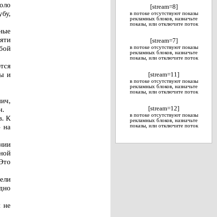
коло
[stream=8]
убу,
в потоке отсутствуют показы
рекламных блоков, назначьте
показы, или отключите поток
ные
яти
[stream=7]
бой
в потоке отсутствуют показы
рекламных блоков, назначьте
показы, или отключите поток
тся
ы и
[stream=11]
в потоке отсутствуют показы
рекламных блоков, назначьте
показы, или отключите поток
пич,
н.
[stream=12]
в потоке отсутствуют показы
в. К
рекламных блоков, назначьте
 на
показы, или отключите поток
ении
ной
 Это
ели
дно
 не