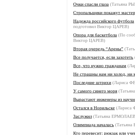
Очки спасли глаза
(Татьяна Р
Стропальщики покажут мастер
Надежда российского футбола
подготовил Виктор ЦАРЕВ)
Опора для баскетбола
(По соо
Виктор ЦАРЕВ)
Вторая очередь “Арены”
(Тат
Все получается, если захотеть
Все, что нужно гражданам
(Ла
Не страшны нам ни холод, ни 
Последние штрихи
(Лариса 
У самого синего моря
(Татьян
Вырастают инженеры из научн
Остался в Норильске
(Лариса
Заслужил
(Татьяна ЕРМОЛАЕ
Олимпиада началась
(Татьяна
Кто перевесит: рюкзак или уче