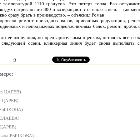
 температурой 1110 градусов. Это потеря тепла. Его остужают
воздух нагревают до 800 и возвращают это тепло в печь – так ме
жно сразу брать в производство, – объяснил Роман.
провели ремонт приводных валов, приводных редукторов, решет
 подвижных и неподвижных подколосниковых балок, ремонт дробило
 до ее окончания, по предварительным оценкам, осталось всего о
 следующей осени, клинкерная линия будет снова выполнять с
0
мере:
ор ЦАРЕВ)
р ЦАРЕВ)
 РЫЧКОВА)
МОЛАЕВА)
 ЦАРЕВ)
ьяна РЫЧКОВА)