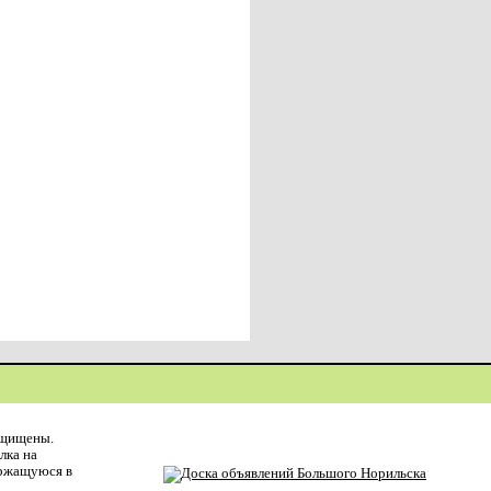
ащищены.
лка на
ержащуюся в