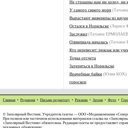
Не страшны нам ни холод, ни 
У самого синего моря
(Татьян
Вырастают инженеры из научн
Остался в Норильске
(Лариса
Заслужил
(Татьяна ЕРМОЛАЕ
Олимпиада началась
(Татьяна
Кто перевесит: рюкзак или уче
Точка отсчета
Затеряться в Норильске
Врачебные байки
(Юлия КОХ)
гороскоп
Главная
•
Редакция
•
Письмо редактору
•
Реклама
•
Архив
•
Фото
•
Гор
©
Заполярный Вестник
. Учредитель газеты — ООО «Медиакомпания «Северн
При полном или частичном использовании материалов ссылка на «Заполярны
«Заполярный Вестник» обязательна. Редакция газеты не предоставляет спр
рекламных объявлениях.