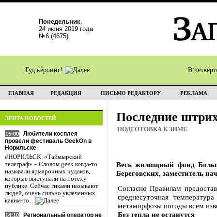
Понедельник
,
24 июня 2019 года
№6 (4675)
Гуд кёрлинг!
В четвер
ГЛАВНАЯ
РЕДАКЦИЯ
ПИСЬМО РЕДАКТОРУ
РЕКЛАМА
Последние штри
ЛЕНТА НОВОСТЕЙ
ПОДГОТОВКА К ЗИМЕ
Любители косплея
15:00
провели фестиваль GeekOn в
Норильске
#НОРИЛЬСК. «Таймырский
Весь жилищный фонд Большо
телеграф» – Словом geek когда-то
называли ярмарочных чудаков,
Береговских, заместитель н
которые выступали на потеху
публике. Сейчас гиками называют
Согласно Правилам предостав
людей, очень сильно увлеченных
среднесуточная температур
каким-то…
метаморфозы погоды всем изве
Без тепла не останутся
Региональный оператор не
14:10