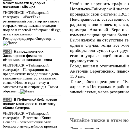
может вывезти мусор из
Чтобы не нарушить график и
поселков Таймыра
Норильско-Таймырской энерге
#НОРИЛЬСК. «Таймырский
проверяли свои системы ТВС, 
телеграф» – «РостТех» –
Неисправности, естественно, 
региональный оператор по вывозу
радиаторы или конвекторы в од
твердых коммунальных отходов –
примера Анатолий Береговс
подало в краевой арбитражный суд
иск к управлению
коммунальщики должны были з
Росприроднадзора. Оператор…
Были жалобы на отсутствие те
одного случая, когда все жи
приборы или существует друг
На предприятиях
14:05
если в управляющей компани
Заполярного филиала
«Норникеля» зажигают елки
круглосуточно.
#НОРИЛЬСК. «Таймырский
Город вошел в отопительный с
телеграф» – По традиции на
Анатолий Береговских, плано
предприятиях-передовиках в день
150 мм.
выполнения плана устанавливают
Такие работы предприятие “К
символ Нового года – елку и
адресам в Центральном районе
зажигают на ней гирлянды. Таким
образом…
зимней схеме, через резервные
В Публичной библиотеке
13:25
начали монтировать выставку
«Книга Севера»
#НОРИЛЬСК. «Таймырский
телеграф» – Выставка «Книга
Читайте также в этом но
Севера» – завершающий этап
большого межмузейного проекта
День в истории