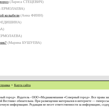
мороз
(Лариса СТЕЦЕВИЧ)
а ЕРМОЛАЕВА)
ой колыбели
(Анна ФИНН)
 ФЕДИШИНА)
ВА)
 ЕРМОЛАЕВА)
ник?
(Марина БУШУЕВА)
справка
•
Карта сайта
ый город». Издатель - ООО «Медиакомпания «Северный город». Все права з
й Вестник» обязательна. При размещении материалов в интернете — гиперссы
авочную информацию. Редакция не несет ответственности за информацию, сод