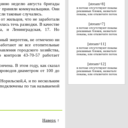
днюю неделю августа бригады
[stream=8]
ту приняли коммунальщики. Они
в потоке отсутствуют показы
рекламных блоков, назначьте
ли таковые случались.
показы, или отключите поток
 от жильцов, что не заработали
лась течь разводки. В качестве
[stream=7]
в потоке отсутствуют показы
а, и Ленинградская, 17. Но
рекламных блоков, назначьте
показы, или отключите поток
вный энергетик, не отмечено ни
[stream=11]
 работают не все отопительные
в потоке отсутствуют показы
авления городского хозяйства,
рекламных блоков, назначьте
 контроля 43-70-57 работает
показы, или отключите поток
[stream=12]
чена. В этом году, как сказал
в потоке отсутствуют показы
проводов диаметром от 100 до
рекламных блоков, назначьте
показы, или отключите поток
Норильской,4, и по нескольким
 подключены по так называемой
Наверх
↑