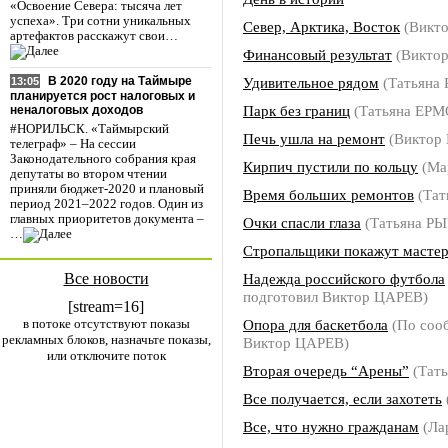
«Освоение Севера: тысяча лет
успеха». Три сотни уникальных
Север, Арктика, Восток
(Викт
артефактов расскажут свои…
Финансовый результат
(Викто
Удивительное рядом
(Татьяна
В 2020 году на Таймыре
13:05
планируется рост налоговых и
Парк без границ
(Татьяна ЕР
неналоговых доходов
#НОРИЛЬСК. «Таймырский
Печь ушла на ремонт
(Виктор
телеграф» – На сессии
Законодательного собрания края
Кирпич пустили по кольцу
(Ма
депутаты во втором чтении
приняли бюджет-2020 и плановый
Время больших ремонтов
(Тат
период 2021–2022 годов. Один из
главных приоритетов документа –
Очки спасли глаза
(Татьяна Р
…
Стропальщики покажут мастер
Все новости
Надежда российского футбола
подготовил Виктор ЦАРЕВ)
[stream=16]
в потоке отсутствуют показы
Опора для баскетбола
(По соо
рекламных блоков, назначьте показы,
Виктор ЦАРЕВ)
или отключите поток
Вторая очередь “Арены”
(Тат
Все получается, если захотеть
Все, что нужно гражданам
(Ла