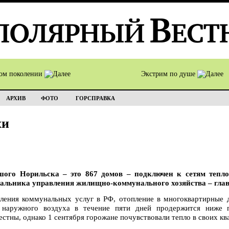
том поколении
Экстрим по душе
АРХИВ
ФОТО
ГОРСПРАВКА
хи
го Норильска – это 867 домов – подключен к сетям тепло
ачальника управления жилищно-коммунального хозяйства – глав
ления коммунальных услуг в РФ, отопление в многоквартирные д
а наружного воздуха в течение пяти дней продержится ниже 
стны, однако 1 сентября горожане почувствовали тепло в своих кв