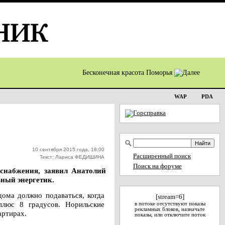
Бесконечная красота Поморья
WAP
PDA
10 сентября 2015 года, 18:00
Расширенный поиск
Текст: Лариса ФЕДИШИНА
Поиск на форуме
снабжения, заявил Анатолий
ный энергетик.
ома должно подаваться, когда
[stream=6]
плюс 8 градусов. Норильские
в потоке отсутствуют показы
рекламных блоков, назначьте
артирах.
показы, или отключите поток