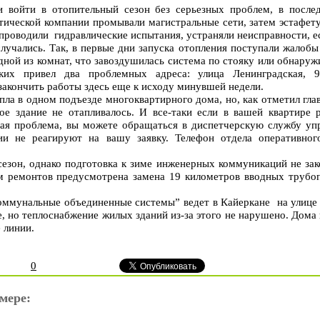
 войти в отопительный сезон без серьезных проблем, в после
тической компании промывали магистральные сети, затем эстафе
проводили гидравлические испытания, устраняли неисправности, ес
случались. Так, в первые дни запуска отопления поступали жалобы
ной из комнат, что завоздушилась система по стояку или обнаружи
ких привел два проблемных адреса: улица Ленинградская, 9
акончить работы здесь еще к исходу минувшей недели.
пла в одном подъезде многоквартирного дома, но, как отметил гла
лое здание не отапливалось. И все-таки если в вашей квартире
ая проблема, вы можете обращаться в диспетчерскую службу упр
и не реагируют на вашу заявку. Телефон отдела оперативного
езон, однако подготовка к зиме инженерных коммуникаций не закон
м ремонтов предусмотрена замена 19 километров вводных трубо
оммунальные объединенные системы” ведет в Кайеркане на улице 
, но теплоснабжение жилых зданий из-за этого не нарушено. Дома
 линии.
0
мере: