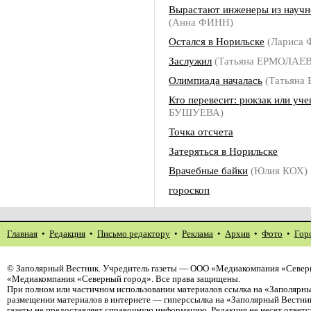
Вырастают инженеры из научн
(Анна ФИНН)
Остался в Норильске
(Лариса
Заслужил
(Татьяна ЕРМОЛАЕ
Олимпиада началась
(Татьяна
Кто перевесит: рюкзак или уче
БУШУЕВА)
Точка отсчета
Затеряться в Норильске
Врачебные байки
(Юлия КОХ)
гороскоп
Главная
•
Редакция
•
Письмо редактору
•
Реклама
•
Архив
•
Фото
•
Гор
©
Заполярный Вестник
. Учредитель газеты — ООО «Медиакомпания «Северн
«Медиакомпания «Северный город». Все права защищены.
При полном или частичном использовании материалов ссылка на «Заполярны
размещении материалов в интернете — гиперссылка на «Заполярный Вестник
газеты не предоставляет справочную информацию. Редакция не несет ответ