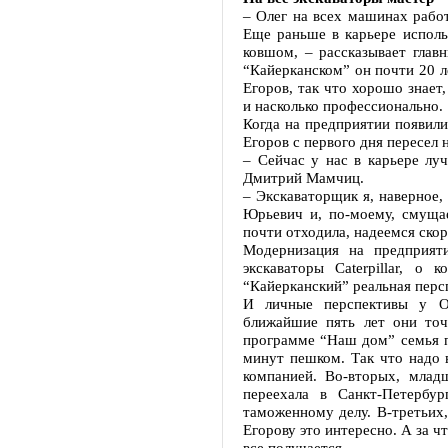
– Олег на всех машинах работ
Еще раньше в карьере исполь
ковшом, – рассказывает гла
“Кайерканском” он почти 20 л
Егоров, так что хорошо знает
и насколько профессионально.
Когда на предприятии появили
Егоров с первого дня пересел
– Сейчас у нас в карьере луч
Дмитрий Мамчиц.
– Экскаваторщик я, наверное,
Юрьевич и, по-моему, смущае
почти отходила, надеемся ско
Модернизация на предприят
экскаваторы Caterpillar, о
“Кайерканский” реальная перс
И личные перспективы у Ол
ближайшие пять лет они точ
программе “Наш дом” семья п
минут пешком. Так что надо 
компанией. Во-вторых, млад
переехала в Санкт-Петербу
таможенному делу. В-третьих,
Егорову это интересно. А за ч
все получается.