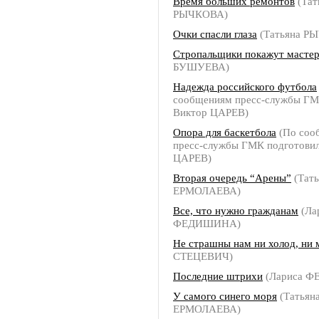
Время больших ремонтов
(Тат
РЫЧКОВА)
Очки спасли глаза
(Татьяна Р
Стропальщики покажут мастер
БУШУЕВА)
Надежда российского футбола
сообщениям пресс-службы ГМ
Виктор ЦАРЕВ)
Опора для баскетбола
(По соо
пресс-службы ГМК подготови
ЦАРЕВ)
Вторая очередь “Арены”
(Тать
ЕРМОЛАЕВА)
Все, что нужно гражданам
(Ла
ФЕДИШИНА)
Не страшны нам ни холод, ни 
СТЕЦЕВИЧ)
Последние штрихи
(Лариса 
У самого синего моря
(Татьян
ЕРМОЛАЕВА)