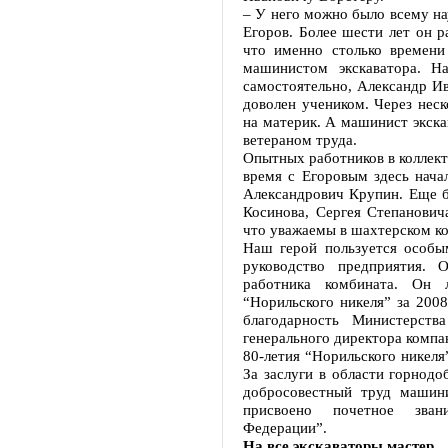
– У него можно было всему на
Егоров. Более шести лет он 
что именно столько времени
машинистом экскаватора. Н
самостоятельно, Александр Ив
доволен учеником. Через неск
на материк. А машинист экска
ветераном труда.
Опытных работников в коллект
время с Егоровым здесь нача
Александрович Крупин. Еще 
Косинова, Сергея Степанович
что уважаемы в шахтерском ко
Наш герой пользуется особым
руководство предприятия. 
работника комбината. Он л
“Норильского никеля” за 200
благодарность Министерств
генерального директора компа
80-летия “Норильского никеля
За заслуги в области горно
добросовестный труд машини
присвоено почетное зван
Федерации”.
На все экскаваторы мастер