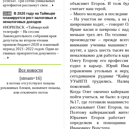
успеха». Три сотни уникальных
объясняет Егоров. И толк буд
артефактов расскажут свои…
считает наш герой.
– Много молодых в последние
В 2020 году на Таймыре
13:05
планируется рост налоговых и
– На участок не очень, а на 
неналоговых доходов
шевронами ходит, – говорит О
#НОРИЛЬСК. «Таймырский
Яркие каски и шевроны с над
телеграф» – На сессии
меньше трех лет. По технике 
Законодательного собрания края
производстве – прежде все
депутаты во втором чтении
внимание ученика машинист 
приняли бюджет-2020 и плановый
период 2021–2022 годов. Один из
шутят, а здесь шесть тысяч во
главных приоритетов документа –
немаловажно для работы в кар
…
Олегу Егорову его профессия 
ездил в карьер. Юрий Иван
Все новости
управлении угольных и нер
сегодняшнем руднике “Кайе
[stream=16]
УУиНГП трудились. Налиц
в потоке отсутствуют показы
поколений.
рекламных блоков, назначьте показы,
Когда Олег окончил кайерка
или отключите поток
пойти учиться, не было: в ср
№17, где готовили машинистов
рассказывает Олег Егоров, п
Поэтому кайерканский жит
Юрьевич Егоров работает
определили в помощники 
Ивановичу Ворстеру.