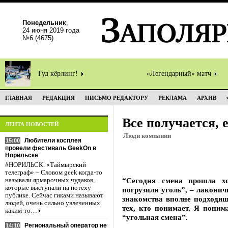
Понедельник
,
24 июня 2019 года
№6 (4675)
Гуд кёрлинг!
«Легендарный» матч
ГЛАВНАЯ
РЕДАКЦИЯ
ПИСЬМО РЕДАКТОРУ
РЕКЛАМА
АРХИВ
Все получается, 
ЛЕНТА НОВОСТЕЙ
Люди компании
Любители косплея
15:00
провели фестиваль GeekOn в
Норильске
#НОРИЛЬСК. «Таймырский
телеграф» – Словом geek когда-то
“Сегодня смена прошла хо
называли ярмарочных чудаков,
которые выступали на потеху
погрузили уголь”, – лакони
публике. Сейчас гиками называют
знакомства вполне подходящ
людей, очень сильно увлеченных
тех, кто понимает. Я поним
каким-то…
“угольная смена”.
Региональный оператор не
14:10