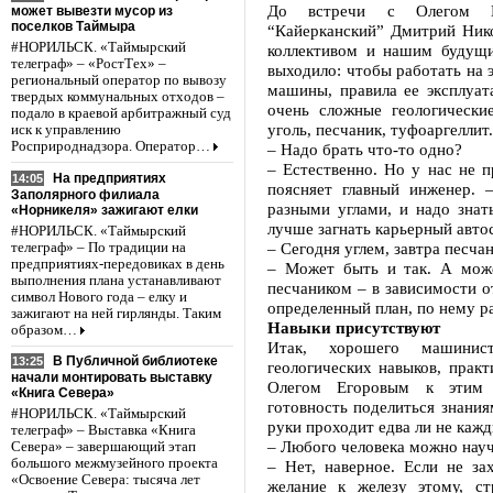
До встречи с Олегом Ю
может вывезти мусор из
поселков Таймыра
“Кайерканский” Дмитрий Ник
#НОРИЛЬСК. «Таймырский
коллективом и нашим будущи
телеграф» – «РостТех» –
выходило: чтобы работать на 
региональный оператор по вывозу
машины, правила ее эксплуата
твердых коммунальных отходов –
очень сложные геологически
подало в краевой арбитражный суд
уголь, песчаник, туфоаргелли
иск к управлению
Росприроднадзора. Оператор…
– Надо брать что-то одно?
– Естественно. Но у нас не п
На предприятиях
14:05
поясняет главный инженер.
Заполярного филиала
разными углами, и надо знать
«Норникеля» зажигают елки
лучше загнать карьерный автос
#НОРИЛЬСК. «Таймырский
– Сегодня углем, завтра песча
телеграф» – По традиции на
предприятиях-передовиках в день
– Может быть и так. А может
выполнения плана устанавливают
песчаником – в зависимости о
символ Нового года – елку и
определенный план, по нему р
зажигают на ней гирлянды. Таким
Навыки присутствуют
образом…
Итак, хорошего машинист
В Публичной библиотеке
13:25
геологических навыков, практ
начали монтировать выставку
Олегом Егоровым к этим к
«Книга Севера»
готовность поделиться знани
#НОРИЛЬСК. «Таймырский
руки проходит едва ли не каж
телеграф» – Выставка «Книга
– Любого человека можно науч
Севера» – завершающий этап
большого межмузейного проекта
– Нет, наверное. Если не за
«Освоение Севера: тысяча лет
желание к железу этому, ст