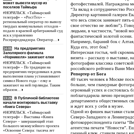
может вывезти мусор из
фотофестивалей. Награждена ме
поселков Таймыра
“За вклад в сотрудничество Ро
#НОРИЛЬСК. «Таймырский
Директор картинной галереи Ека
телеграф» – «РостТех» –
что весь список занимает пять
региональный оператор по вывозу
свое отчество не люблю”). Гово
твердых коммунальных отходов –
людьми, в частности, “новой м
подало в краевой арбитражный суд
иск к управлению
фантастической золотой осени.
Росприроднадзора. Оператор…
Например, бараний бок с Алтая,
Куда его, этот бок?
На предприятиях
14:05
Интересная гостья, чей скромн
Заполярного филиала
«Норникеля» зажигают елки
визита – рассказу о выставке, 
фотографии классика советской
#НОРИЛЬСК. «Таймырский
телеграф» – По традиции на
российского рейтинга Вани Ми
предприятиях-передовиках в день
Репортер от Бога
выполнения плана устанавливают
40 тысяч человек в Москве пос
символ Нового года – елку и
больше, чем гламурные фотогра
зажигают на ней гирлянды. Таким
огромный успех и состоялась б
образом…
поблагодарила лично президент
В Публичной библиотеке
13:25
департамента общественных св
начали монтировать выставку
и ждет всех у себя в музее.
«Книга Севера»
Одной из фишек выставки стали
#НОРИЛЬСК. «Таймырский
Северо-Западного и Ленинградс
телеграф» – Выставка «Книга
Севера» – завершающий этап
фотокорреспондента газеты “Ве
большого межмузейного проекта
агентства печати “Новости”. Ещ
«Освоение Севера: тысяча лет
гаечный ключ, ставили перед к