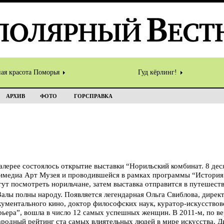
ная красота Поморья
Гуд кёрлинг!
АРХИВ
ФОТО
ГОРСПРАВКА
алерее состоялось открытие выставки “Норильский комбинат. 8 де
имедиа Арт Музея и проводившейся в рамках программы “История 
ут посмотреть норильчане, затем выставка отправится в путешеств
. Залы полны народу. Появляется легендарная Ольга Свиблова, дире
ументального кино, доктор философских наук, куратор-искусствове
рьера”, вошла в число 12 самых успешных женщин. В 2011-м, по ве
ународный рейтинг ста самых влиятельных людей в мире искусства.