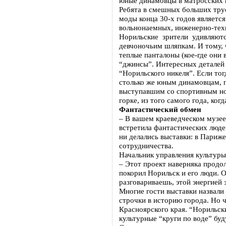
юные динамовцы в матросских 
Ребята в смешных больших трус
моды конца 30-х годов является
вольнонаемных, инженерно-тех
Норильские зрители удивляютс
девчоночьим шляпкам. И тому, 
теплые панталоны (кое-где они
“джинсы”. Интересных деталей 
“Норильского никеля”. Если тог
столько же юным динамовцам, 
выступавшим со спортивным ном
горке, из того самого года, ко
Фантастический обмен
– В вашем краеведческом музее
встретила фантастических людей
ни делались выставки: в Париже
сотрудничества.
Начальник управления культур
– Этот проект наверняка прод
покорил Норильск и его люди. О
разговариваешь, этой энергией
Многие гости выставки назвали 
строчки в историю города. Но 
Красноярского края. “Норильски
культурные “круги по воде” буд