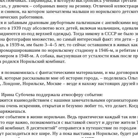
костюмчиках. Пирамидка, в которую выстроились ученики третьей 
ах, у девочек – собранных внизу на резинку. Отличной иллюстраци
 и снимок, на котором запечатлены малыши из норильского детског
нических работников.
я и забавным драповым двубортным пальтишкам с английскими во
что в 1939 году абсолютно всех детей, включая мальчишек, одевали
 виднеются из-под верхней одежды). Тогда никому в СССР не было з
на фотографии множество, но самый интересный факт: эти дети – 
да, в 1939-м, им было 3–4–5 лет, то сейчас оставшимся в живых ка
промаршировавшим по норильскому стадиону в 1946-м, и ребятам и
ером в 1948-м. А собака, высунувшая от усталости язык после пр
гда родился Норильский комбинат.
 я познакомилась с фантастическими материалами, и мы договорил
, которые рассказывали мне об истории города, – поделилась Ольг
, Лондоне, Норильске, Москве – везде я нахожу настоящих друзей 
ы Ирина Субочева поддержала атмосферу события:
олжится взаимодействием с нашими замечательными организаторами
на очень искренняя, открытая и безумно любит то, что делает. Когд
 заряжаешься.
ее событием в жизни норильчан. Ведь практически каждый так или 
что еще важно, познакомиться с выставкой смогут и другие жители
й комбинат. 8 десятилетий” отправится в путешествие по городам и
ут расходиться все шире. Ну а пока выставка в Норильске, будет ра