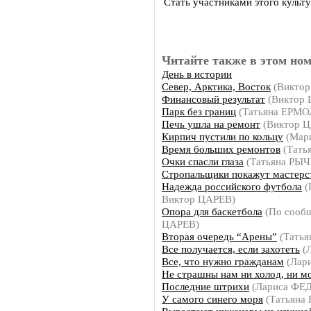
Стать участниками этого культ
Читайте также в этом ном
День в истории
Север, Арктика, Восток
(Виктор
Финансовый результат
(Виктор 
Парк без границ
(Татьяна ЕРМ
Печь ушла на ремонт
(Виктор 
Кирпич пустили по кольцу
(Мар
Время больших ремонтов
(Тать
Очки спасли глаза
(Татьяна РЫ
Стропальщики покажут мастерс
Надежда российского футбола
(
Виктор ЦАРЕВ)
Опора для баскетбола
(По сообщ
ЦАРЕВ)
Вторая очередь “Арены”
(Тать
Все получается, если захотеть
(
Все, что нужно гражданам
(Лар
Не страшны нам ни холод, ни м
Последние штрихи
(Лариса Ф
У самого синего моря
(Татьяна