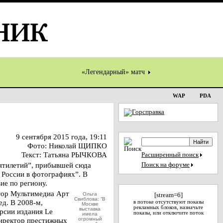
«Легендарный» матч
WAP
PDA
9 сентября 2015 года, 19:11
Фото: Николай ЩИПКО
Текст: Татьяна РЫЧКОВА
Расширенный поиск
сятилетий”, прибывшей сюда
Поиск на форуме
России в фотографиях”. В
ие по региону.
ктор Мультимедиа Арт
Ольга
[stream=6]
Свиблова: “В
д. В 2008-м,
в потоке отсутствуют показы
Москве
рекламных блоков, назначьте
выставка
рсии издания Le
показы, или отключите поток
имела
 Директор престижных
огромный