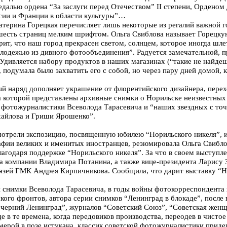
далью ордена “За заслуги перед Отечеством” II степени, Ордено
ссии и Франции в области культуры”…
терина Горецкая перечисляет лишь некоторые из регалий важной го
-шесть страниц мелким шрифтом. Ольга Свиблова называет Горецкую
рит, что наш город прекрасен светом, солнцем, которое иногда шлет 
олодежью из дивного фотообъединения”. Радуется замечательной, 
 Удивляется набору продуктов в наших магазинах (“такие не найдеш
 подумала было захватить его с собой, но через пару дней домой,
ый наряд дополняет украшение от флорентийского дизайнера, перех
на которой представлены архивные снимки о Норильске неизвестных 
 фотожурналистики Всеволода Тарасевича и “наших звездных с точ
хайлова и Гриши Ярошенко”.
мотрели экспозицию, посвященную юбилею “Норильского никеля”, и
фии великих и именитых иностранцев, резюмировала Ольга Свибло
лагодаря поддержке “Норильского никеля”. За что в своем выступл
а компании Владимира Потанина, а также вице-президента Ларису 
язей ГМК Андрея Кирпичникова. Сообщила, что дарит выставку “
 снимки Всеволода Тарасевича, в годы войны фотокорреспондента
кого фронтов, автора серии снимков “Ленинград в блокаде”, после
черний Ленинград”, журналов “Советский Союз”, “Советская женщ
е в те времена, когда передовиков производства, переодев в чистое
амерой в позе истукана, классик советской фотожурналистики приде