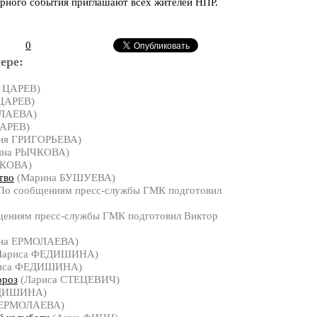
урного события приглашают всех жителей НПР.
0
ере:
 ЦАРЕВ)
ЦАРЕВ)
ОЛАЕВА)
ЦАРЕВ)
ия ГРИГОРЬЕВА)
яна РЫЧКОВА)
ЧКОВА)
тво
(Марина БУШУЕВА)
По сообщениям пресс-службы ГМК подготовил
ениям пресс-службы ГМК подготовил Виктор
яна ЕРМОЛАЕВА)
Лариса ФЕДИШИНА)
иса ФЕДИШИНА)
ороз
(Лариса СТЕЦЕВИЧ)
ЕДИШИНА)
 ЕРМОЛАЕВА)