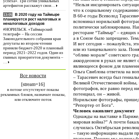
успеха». Три сотни уникальных
“Нельзя инсценировать ситуаци
артефактов расскажут свои…
что к социальному содержанию 
В 2020 году на Таймыре
13:05
В 60-е годы Всеволод Тарасевич
планируется рост налоговых и
вспоминал норильский фотогра
неналоговых доходов
политически заблокирована. На
#НОРИЛЬСК. «Таймырский
ресторане “Таймыр” – едящих и
телеграф» – На сессии
а в Союзе было запрещено. Тема
Законодательного собрания края
И вот сегодня – пожалуйста, эт
депутаты во втором чтении
приняли бюджет-2020 и плановый
или из танцевального зала. Пон
период 2021–2022 годов. Один из
“облико морале” советского г
главных приоритетов документа –
аккордеоном в руках не являет 
…
являющееся фоном для пламенно
Ольга Свиблова ответила на воп
Все новости
– Тарасевич всегда был гениал
Великой Отечественной войны, 
[stream=16]
фотографов, все равно перед ни
в потоке отсутствуют показы
потенциал, он – живой.
рекламных блоков, назначьте показы,
Норильские фотографы, пришед
или отключите поток
“Репортер от Бога”.
Человек оживляет документ
Однажды на выставке в Париже, 
мировая война?” А почти бакал
случилась Октябрьская революц
– такую информацию выдали про
трагедия. Почему мы должны бо