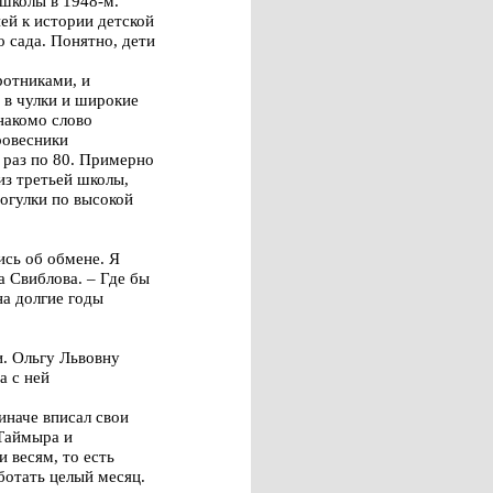
школы в 1948-м.
ей к истории детской
о сада. Понятно, дети
ротниками, и
 в чулки и широкие
накомо слово
ровесники
к раз по 80. Примерно
з третьей школы,
огулки по высокой
ись об обмене. Я
а Свиблова. – Где бы
на долгие годы
. Ольгу Львовну
а с ней
иначе вписал свои
 Таймыра и
 весям, то есть
ботать целый месяц.