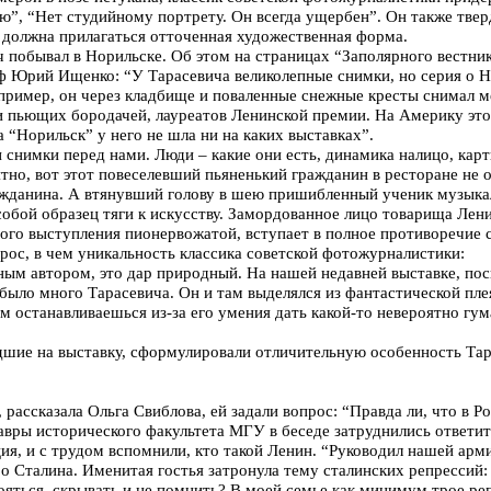
ю”, “Нет студийному портрету. Он всегда ущербен”. Он также твер
должна прилагаться отточенная художественная форма.
 побывал в Норильске. Об этом на страницах “Заполярного вестник
ф Юрий Ищенко: “У Тарасевича великолепные снимки, но серия о Н
пример, он через кладбище и поваленные снежные кресты снимал м
 пьющих бородачей, лауреатов Ленинской премии. На Америку это
 “Норильск” у него не шла ни на каких выставках”.
и снимки перед нами. Люди – какие они есть, динамика налицо, карт
ятно, вот этот повеселевший пьяненький гражданин в ресторане не 
ражданина. А втянувший голову в шею пришибленный ученик музыка
собой образец тяги к искусству. Замордованное лицо товарища Лени
го выступления пионервожатой, вступает в полное противоречие с
рос, в чем уникальность классика советской фотожурналистики:
ьным автором, это дар природный. На нашей недавней выставке, п
было много Тарасевича. Он и там выделялся из фантастической пле
м останавливаешься из-за его умения дать какой-то невероятно гу
шие на выставку, сформулировали отличительную особенность Тар
рассказала Ольга Свиблова, ей задали вопрос: “Правда ли, что в Р
авры исторического факультета МГУ в беседе затруднились ответить
ия, и с трудом вспомнили, кто такой Ленин. “Руководил нашей арм
 Сталина. Именитая гостья затронула тему сталинских репрессий:
яться, скрывать и не помнить? В моей семье как минимум трое ре