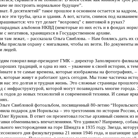
наче не построить нормальное будущее”.
ат. 8 десятилетий” такое прошлое в основном остается за кадром,
л все эти трубы, цеха и здания. А вот, кстати, снимок под названи
прашивается: что тут делает “вохровец” с винтовкой в руках?
парадных альбомов НКВД (некоторые из них есть и в фондах норил
е с негативов, хранящихся в Государственном архиве.
ни там лежат, – рассказала Ольга Свиблова. – Нам боялись дать их 
 Мы прислали охрану с мигалками, чтобы их везти. Но документы и
и людей.
людям говорил вице-президент ГМК – директор Заполярного филиал
ороших традиций, и одна из них – уважение к своей истории, к те
бинате в те самые времена, которые изображены на фотографиях, –
м, которые живут и работают здесь сегодня. Мы тоже частичка ист
ля нас это долгая и трудная жизнь. Это сложные страницы прошлого,
 с инфраструктурой, которой могут позавидовать многие города. 
-х годов до новых технологий и современной техники. И самые ярк
иях.
Ольге Свибловой фотоальбом, посвященный 80-летию “Норильского 
овила подарок для Норильска – это трехтомник по истории России, 
Олег Курилов. В ответ он презентовал гостье архивный снимок из 
тавки обменивались впечатлениями. Что удивило? Например, собак
ольного месторождения на горе Шмидта в 1935 году. Звезда, котор
есоюзного дня физкультурника 21 июня 1946 года, и шагающие здес