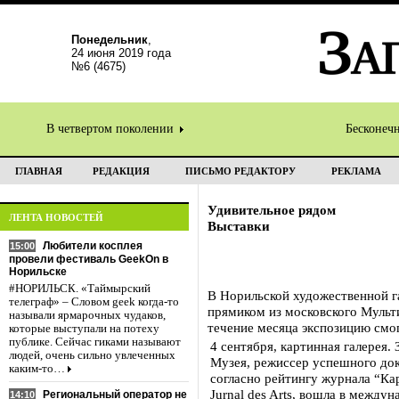
Понедельник
,
24 июня 2019 года
№6 (4675)
В четвертом поколении
Бесконеч
ГЛАВНАЯ
РЕДАКЦИЯ
ПИСЬМО РЕДАКТОРУ
РЕКЛАМА
Удивительное рядом
ЛЕНТА НОВОСТЕЙ
Выставки
Любители косплея
15:00
провели фестиваль GeekOn в
Норильске
#НОРИЛЬСК. «Таймырский
В Норильской художественной г
телеграф» – Словом geek когда-то
прямиком из московского Мульт
называли ярмарочных чудаков,
течение месяца экспозицию смог
которые выступали на потеху
публике. Сейчас гиками называют
4 сентября, картинная галерея
людей, очень сильно увлеченных
Музея, режиссер успешного док
каким-то…
согласно рейтингу журнала “Ка
Jurnal des Arts, вошла в межд
Региональный оператор не
14:10