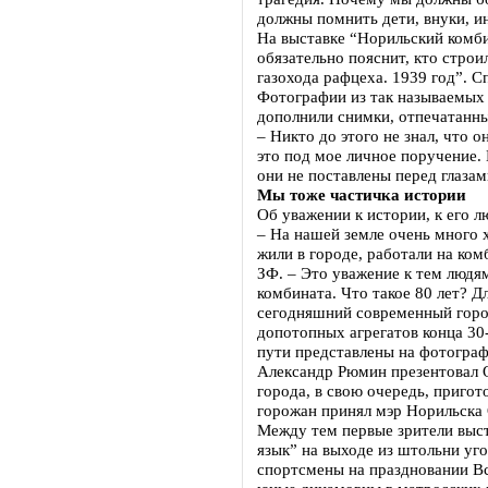
должны помнить дети, внуки, и
На выставке “Норильский комбин
обязательно пояснит, кто строи
газохода рафцеха. 1939 год”. С
Фотографии из так называемых 
дополнили снимки, отпечатанны
– Никто до этого не знал, что о
это под мое личное поручение.
они не поставлены перед глазам
Мы тоже частичка истории
Об уважении к истории, к его 
– На нашей земле очень много х
жили в городе, работали на ком
ЗФ. – Это уважение к тем людя
комбината. Что такое 80 лет? Д
сегодняшний современный город
допотопных агрегатов конца 30
пути представлены на фотограф
Александр Рюмин презентовал 
города, в свою очередь, пригот
горожан принял мэр Норильска 
Между тем первые зрители выс
язык” на выходе из штольни уг
спортсмены на праздновании Вс