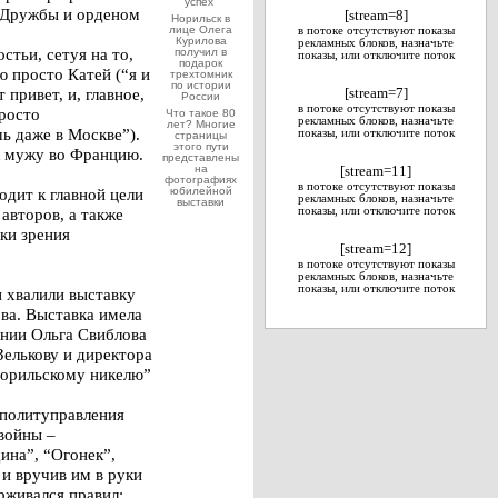
успех”
м Дружбы и орденом
[stream=8]
Норильск в
лице Олега
в потоке отсутствуют показы
Курилова
рекламных блоков, назначьте
стьи, сетуя на то,
получил в
показы, или отключите поток
подарок
 просто Катей (“я и
трехтомник
по истории
привет, и, главное,
[stream=7]
России
в потоке отсутствуют показы
просто
Что такое 80
рекламных блоков, назначьте
лет? Многие
ь даже в Москве”).
показы, или отключите поток
страницы
этого пути
 к мужу во Францию.
представлены
на
[stream=11]
фотографиях
в потоке отсутствуют показы
одит к главной цели
юбилейной
рекламных блоков, назначьте
выставки
авторов, а также
показы, или отключите поток
ки зрения
[stream=12]
в потоке отсутствуют показы
рекламных блоков, назначьте
показы, или отключите поток
 хвалили выставку
ва. Выставка имела
ении Ольга Свиблова
Зелькову и директора
Норильскому никелю”
 политуправления
 войны –
ина”, “Огонек”,
 и вручив им в руки
рживался правил: