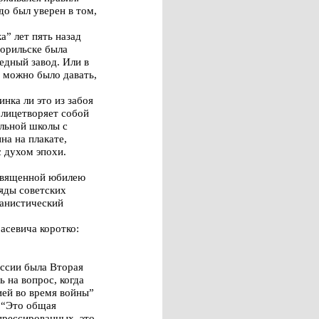
до был уверен в том,
а” лет пять назад
орильске была
едный завод. Или в
 можно было давать,
инка ли это из забоя
олицетворяет собой
льной школы с
на на плакате,
 духом эпохи.
освященной юбилею
яды советских
манистический
асевича коротко:
оссии была Вторая
 на вопрос, когда
ией во время войны”
 “Это общая
прессированных, это