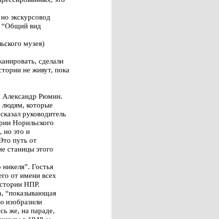
 но экскурсовод
ем “Общий вид
ьского музея)
сканировать, сделали
стории не живут, пока
а Александр Рюмин.
м людям, которые
 сказал руководитель
ории Норильского
 но это и
Это путь от
ие станицы этого
никеля”. Гостья
его от имени всех
истории НПР.
а, “показывающая
ую изобразили
ь же, на параде,