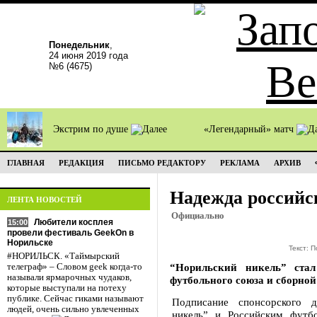
Понедельник
,
24 июня 2019 года
№6 (4675)
Экстрим по душе
«Легендарный» матч
ГЛАВНАЯ
РЕДАКЦИЯ
ПИСЬМО РЕДАКТОРУ
РЕКЛАМА
АРХИВ
Надежда российс
ЛЕНТА НОВОСТЕЙ
Официально
Любители косплея
15:00
провели фестиваль GeekOn в
Норильске
Текст: 
#НОРИЛЬСК. «Таймырский
“Норильский никель” ста
телеграф» – Словом geek когда-то
называли ярмарочных чудаков,
футбольного союза и сборной
которые выступали на потеху
публике. Сейчас гиками называют
Подписание спонсорского 
людей, очень сильно увлеченных
никель” и Российским футб