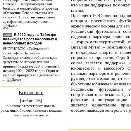
Севера» – завершающий этап
что наша поддержка поможет 
большого межмузейного проекта
планы.
«Освоение Севера: тысяча лет
Президент РФС оценил подпис
успеха». Три сотни уникальных
истории российского футб
артефактов расскажут свои…
экономической основы для его 
Российский футбольный сою
В 2020 году на Таймыре
13:05
надежного партнера в лице од
планируется рост налоговых и
– горно-металлургической 
неналоговых доходов
Виталий Мутко. – Компанию, к
#НОРИЛЬСК. «Таймырский
и поддержке спорта в нашей
телеграф» – На сессии
социальных проектов. Одной 
Законодательного собрания края
депутаты во втором чтении
союза является поддержка н
приняли бюджет-2020 и плановый
юношеского и массового фу
период 2021–2022 годов. Один из
главным партнером в решении
главных приоритетов документа –
руководство компании, от вс
…
80-летним юбилеем и желаю н
Российский футбольный с
Все новости
спортивная организация. Дея
развитие и популяризацию
[stream=16]
является единственно пр
в потоке отсутствуют показы
обеспечивающей контроль за р
рекламных блоков, назначьте показы,
или отключите поток