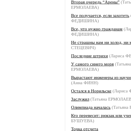
Вторая очередь “Арены”
(Тать
ЕРМОЛАЕВА)
Все получается, если захотеть
ФЕДИШИНА)
Все, что нужно гражданам
(Ла
ФЕДИШИНА)
Не страшны нам ни холод, ни 
СТЕЦЕВИЧ)
Последние штрихи
(Лариса 
У самого синего моря
(Татьян
ЕРМОЛАЕВА)
Вырастают инженеры из научн
(Анна ФИНН)
Остался в Норильске
(Лариса
Заслужил
(Татьяна ЕРМОЛАЕ
Олимпиада началась
(Татьяна
Кто перевесит: рюкзак или уче
БУШУЕВА)
Точка отсчета