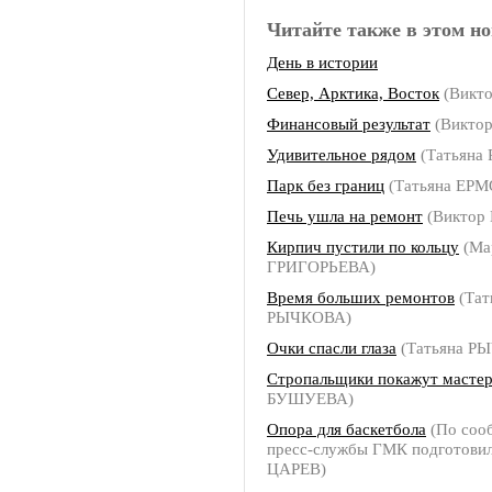
Читайте также в этом но
День в истории
Север, Арктика, Восток
(Викт
Финансовый результат
(Викто
Удивительное рядом
(Татьяна
Парк без границ
(Татьяна ЕР
Печь ушла на ремонт
(Виктор
Кирпич пустили по кольцу
(Ма
ГРИГОРЬЕВА)
Время больших ремонтов
(Тат
РЫЧКОВА)
Очки спасли глаза
(Татьяна Р
Стропальщики покажут мастер
БУШУЕВА)
Опора для баскетбола
(По соо
пресс-службы ГМК подготови
ЦАРЕВ)