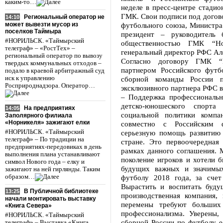
каким-то…
неделе в пресс-центре стади
ГМК. Свои подписи под догово
Региональный оператор не
14:10
может вывезти мусор из
футбольного союза, Министра
поселков Таймыра
президент – руководитель 
#НОРИЛЬСК. «Таймырский
общественностью ГМК “Но
телеграф» – «РостТех» –
генеральный директор РФС Ал
региональный оператор по вывозу
Согласно договору ГМК “
твердых коммунальных отходов –
партнером Российского фут
подало в краевой арбитражный суд
иск к управлению
сборной команды России п
Росприроднадзора. Оператор…
эксклюзивного партнера РФС в
– Поддержка профессиональн
детско-юношеского спорт
На предприятиях
14:05
социальной политики компа
Заполярного филиала
«Норникеля» зажигают елки
совместно с Российским 
#НОРИЛЬСК. «Таймырский
серьезную помощь развитию
телеграф» – По традиции на
стране. Это первоочередная
предприятиях-передовиках в день
рамках данного соглашения.
выполнения плана устанавливают
поколение игроков и хотели 
символ Нового года – елку и
будущих важных и значимых
зажигают на ней гирлянды. Таким
образом…
футболу 2018 года, за сче
Вырастить и воспитать буду
В Публичной библиотеке
13:25
производственная компания
начали монтировать выставку
перемены требуют больших
«Книга Севера»
профессионализма. Уверены,
#НОРИЛЬСК. «Таймырский
сборной России по футболу ес
телеграф» – Выставка «Книга