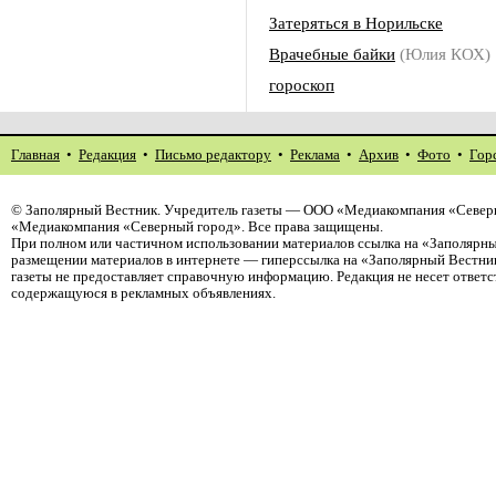
Затеряться в Норильске
Врачебные байки
(Юлия КОХ)
гороскоп
Главная
•
Редакция
•
Письмо редактору
•
Реклама
•
Архив
•
Фото
•
Гор
©
Заполярный Вестник
. Учредитель газеты — ООО «Медиакомпания «Северн
«Медиакомпания «Северный город». Все права защищены.
При полном или частичном использовании материалов ссылка на «Заполярны
размещении материалов в интернете — гиперссылка на «Заполярный Вестник
газеты не предоставляет справочную информацию. Редакция не несет ответ
содержащуюся в рекламных объявлениях.