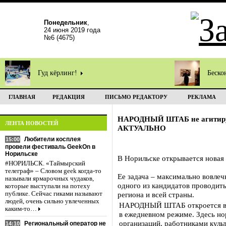
Понедельник
,
24 июня 2019 года
№6 (4675)
Гуд кёрлинг!
Беско
ГЛАВНАЯ
РЕДАКЦИЯ
ПИСЬМО РЕДАКТОРУ
РЕКЛАМА
НАРОДНЫЙ ШТАБ не агитируе
ЛЕНТА НОВОСТЕЙ
АКТУАЛЬНО
Любители косплея
15:00
провели фестиваль GeekOn в
Норильске
В Норильске открывается новая
#НОРИЛЬСК. «Таймырский
телеграф» – Словом geek когда-то
Ее задача – максимально вовлеч
называли ярмарочных чудаков,
одного из кандидатов проводить
которые выступали на потеху
публике. Сейчас гиками называют
региона и всей страны.
людей, очень сильно увлеченных
НАРОДНЫЙ ШТАБ откроется в по
каким-то…
в ежедневном режиме. Здесь но
организаций, работниками куль
Региональный оператор не
14:10