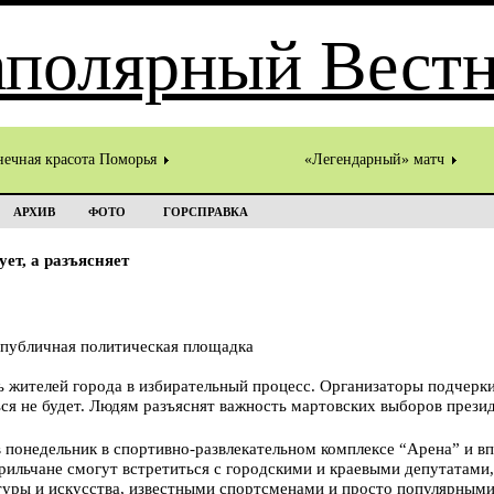
нечная красота Поморья
«Легендарный» матч
АРХИВ
ФОТО
ГОРСПРАВКА
т, а разъясняет
 публичная политическая площадка
ь жителей города в избирательный процесс. Организаторы подчерки
ся не будет. Людям разъяснят важность мартовских выборов презид
недельник в спортивно-развлекательном комплексе “Арена” и впл
рильчане смогут встретиться с городскими и краевыми депутатами
туры и искусства, известными спортсменами и просто популярными