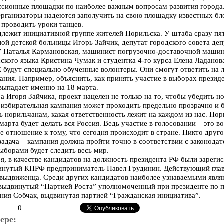
уссионные площадки по наиболее важным вопросам развития города
рганизаторы надеются заполучить на свою площадку известных бл
 проводить уроки танцев.
лежит инициативной группе жителей Норильска. У штаба сразу пят
ой детской больницы Игорь Зайчик, депутат городского совета деп
е” Наталья Кармановская, машинист погрузочно-доставочной маши
ского языка Кристина Чумак и студентка 4-го курса Елена Ладанов
дут специально обученные волонтеры. Они смогут ответить на л
ния. Например, объяснить, как принять участие в выборах президе
выпадает именно на 18 марта.
 Игоря Зайчика, проект нацелен не только на то, чтобы убедить н
то избирательная кампания может проходить предельно прозрачно и 
ь норильчанам, какая ответственность лежит на каждом из нас. Нор
марта будет делать вся Россия. Ведь участие в голосовании – это 
е отношение к тому, что сегодня происходит в стране. Никто другой 
задача – кампания должна пройти точно в соответствии с законодат
ыборами будет следить весь мир.
, в качестве кандидатов на должность президента РФ были зарег
нутый КПРФ предприниматель Павел Грудинин. Действующий глав
овыдвиженца. Среди других кандидатов наиболее узнаваемыми явля
 выдвинутый “Партией Роста” уполномоченный при президенте по 
ения Собчак, выдвинутая партией “Гражданская инициатива”.
0
ере: