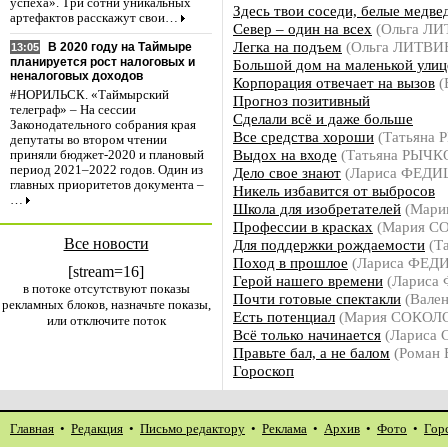
успеха». Три сотни уникальных
Здесь твои соседи, белые медве
артефактов расскажут свои…
Север – один на всех
(Ольга Л
Легка на подъем
(Ольга ЛИТВИ
В 2020 году на Таймыре
13:05
планируется рост налоговых и
Большой дом на маленькой улиц
неналоговых доходов
Корпорация отвечает на вызов
(
#НОРИЛЬСК. «Таймырский
Прогноз позитивный
телеграф» – На сессии
Сделали всё и даже больше
Законодательного собрания края
Все средства хороши
(Татьяна
депутаты во втором чтении
Выдох на входе
(Татьяна РЫЧК
приняли бюджет-2020 и плановый
период 2021–2022 годов. Один из
Дело свое знают
(Лариса ФЕД
главных приоритетов документа –
Никель избавится от выбросов
…
Школа для изобретателей
(Мари
Профессии в красках
(Мария С
Все новости
Для поддержки рождаемости
(Т
Поход в прошлое
(Лариса ФЕ
[stream=16]
Герой нашего времени
(Лариса
в потоке отсутствуют показы
Почти готовые спектакли
(Вале
рекламных блоков, назначьте показы,
Есть потенциал
(Мария СОКОЛ
или отключите поток
Всё только начинается
(Лариса
Правьте бал, а не балом
(Роман
Гороскоп
Главная
•
Редакция
•
Письмо редактору
•
Реклама
•
Архив
•
Фото
•
Гор