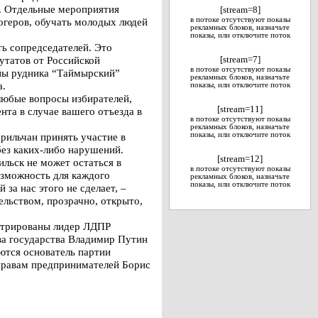
. Отдельные мероприятия
[stream=8]
огеров, обучать молодых людей
в потоке отсутствуют показы
рекламных блоков, назначьте
показы, или отключите поток
ь сопредседателей. Это
утатов от Российской
[stream=7]
в потоке отсутствуют показы
ны рудника “Таймырский”
рекламных блоков, назначьте
а.
показы, или отключите поток
юбые вопросы избирателей,
[stream=11]
нта в случае вашего отъезда в
в потоке отсутствуют показы
рекламных блоков, назначьте
орильчан принять участие в
показы, или отключите поток
без каких-либо нарушений.
[stream=12]
ильск не может остаться в
в потоке отсутствуют показы
возможность для каждого
рекламных блоков, назначьте
показы, или отключите поток
за нас этого не сделает, –
ельством, прозрачно, открыто,
истрированы лидер ЛДПР
а государства Владимир Путин
ются основатель партии
правам предпринимателей Борис