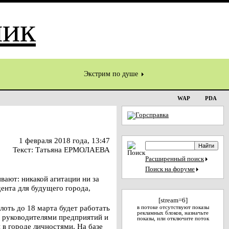
Экстрим по душе
WAP
PDA
1 февраля 2018 года, 13:47
Текст: Татьяна ЕРМОЛАЕВА
Расширенный поиск
Поиск на форуме
вают: никакой агитации ни за
ента для будущего города,
[stream=6]
оть до 18 марта будет работать
в потоке отсутствуют показы
рекламных блоков, назначьте
, руководителями предприятий и
показы, или отключите поток
 в городе личностями. На базе