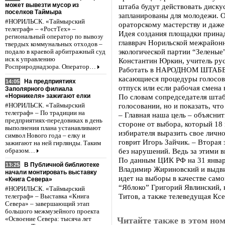
может вывезти мусор из
штаба будут действовать диск
поселков Таймыра
запланированы для молодежи. О
#НОРИЛЬСК. «Таймырский
ораторскому мастерству и даже
телеграф» – «РостТех» –
Идея создания площадки принад
региональный оператор по вывозу
главврач Норильской межрайонн
твердых коммунальных отходов –
экологической партии “Зелены
подало в краевой арбитражный суд
иск к управлению
Константин Юркин, учитель рус
Росприроднадзора. Оператор…
Работать в НАРОДНОМ ШТАБЕ бу
касающиеся процедуры голосова
На предприятиях
14:05
отпуск или если рабочая смена 
Заполярного филиала
«Норникеля» зажигают елки
По словам сопредседателя штаба
голосовании, но и показать, ч
#НОРИЛЬСК. «Таймырский
телеграф» – По традиции на
– Главная наша цель – объяснит
предприятиях-передовиках в день
стороне от выбора, который 18 
выполнения плана устанавливают
избирателя выразить свое лично
символ Нового года – елку и
говрит Игорь Зайчик. – Вторая 
зажигают на ней гирлянды. Таким
без нарушений. Ведь за этими в
образом…
По данным ЦИК РФ на 31 января
В Публичной библиотеке
13:25
Владимир Жириновский и выдви
начали монтировать выставку
идет на выборы в качестве сам
«Книга Севера»
“Яблоко” Григорий Явлинский,
#НОРИЛЬСК. «Таймырский
Титов, а также телеведущая Кс
телеграф» – Выставка «Книга
Севера» – завершающий этап
большого межмузейного проекта
Читайте также в этом ном
«Освоение Севера: тысяча лет