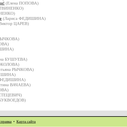
ди!
(Елена ПОПОВА)
ИТВИНЕНКО)
НЕНКО)
е
(Лариса ФЕДИШИНА)
Виктор ЦАРЕВ)
 РЫЧКОВА)
ОВА)
ИШИНА)
на БУШУЕВА)
ОКОЛОВА)
атьяна РЫЧКОВА)
ДИШИНА)
 ФЕДИШИНА)
нтина ВАЧАЕВА)
ОВА)
 СТЕЦЕВИЧ)
 БУКВОЕДОВ)
справка
•
Карта сайта