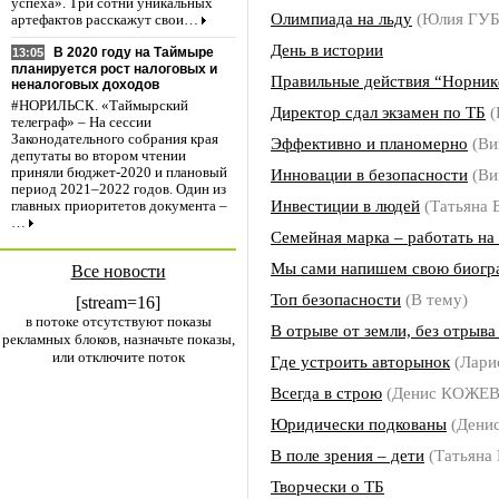
успеха». Три сотни уникальных
Олимпиада на льду
(Юлия ГУ
артефактов расскажут свои…
День в истории
В 2020 году на Таймыре
13:05
планируется рост налоговых и
Правильные действия “Норник
неналоговых доходов
#НОРИЛЬСК. «Таймырский
Директор сдал экзамен по ТБ
(
телеграф» – На сессии
Законодательного собрания края
Эффективно и планомерно
(Ви
депутаты во втором чтении
Инновации в безопасности
(Ви
приняли бюджет-2020 и плановый
период 2021–2022 годов. Один из
Инвестиции в людей
(Татьяна
главных приоритетов документа –
…
Семейная марка – работать на
Мы сами напишем свою биог
Все новости
Топ безопасности
(В тему)
[stream=16]
в потоке отсутствуют показы
В отрыве от земли, без отрыва
рекламных блоков, назначьте показы,
или отключите поток
Где устроить авторынок
(Лар
Всегда в строю
(Денис КОЖЕ
Юридически подкованы
(Дени
В поле зрения – дети
(Татьян
Творчески о ТБ