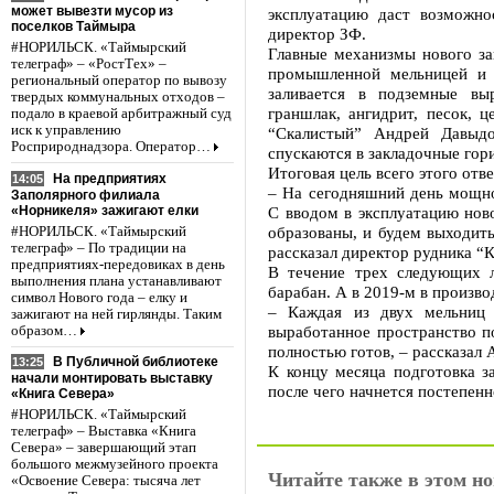
может вывезти мусор из
эксплуатацию даст возможно
поселков Таймыра
директор ЗФ.
#НОРИЛЬСК. «Таймырский
Главные механизмы нового за
телеграф» – «РостТех» –
промышленной мельницей и б
региональный оператор по вывозу
заливается в подземные выр
твердых коммунальных отходов –
граншлак, ангидрит, песок, 
подало в краевой арбитражный суд
иск к управлению
“Скалистый” Андрей Давыд
Росприроднадзора. Оператор…
спускаются в закладочные гор
Итоговая цель всего этого отв
На предприятиях
14:05
– На сегодняшний день мощно
Заполярного филиала
«Норникеля» зажигают елки
С вводом в эксплуатацию нов
образованы, и будем выходит
#НОРИЛЬСК. «Таймырский
телеграф» – По традиции на
рассказал директор рудника “
предприятиях-передовиках в день
В течение трех следующих л
выполнения плана устанавливают
барабан. А в 2019-м в произво
символ Нового года – елку и
– Каждая из двух мельниц 
зажигают на ней гирлянды. Таким
выработанное пространство по
образом…
полностью готов, – рассказал
В Публичной библиотеке
13:25
К концу месяца подготовка 
начали монтировать выставку
после чего начнется постепен
«Книга Севера»
#НОРИЛЬСК. «Таймырский
телеграф» – Выставка «Книга
Севера» – завершающий этап
большого межмузейного проекта
Читайте также в этом но
«Освоение Севера: тысяча лет