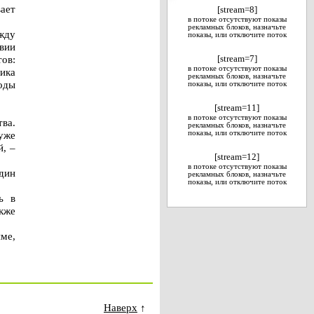
ает
[stream=8]
в потоке отсутствуют показы
рекламных блоков, назначьте
жду
показы, или отключите поток
вии
ов:
[stream=7]
в потоке отсутствуют показы
ика
рекламных блоков, назначьте
оды
показы, или отключите поток
[stream=11]
в потоке отсутствуют показы
ва.
рекламных блоков, назначьте
уже
показы, или отключите поток
, –
[stream=12]
в потоке отсутствуют показы
дин
рекламных блоков, назначьте
показы, или отключите поток
ь в
акже
ме,
Наверх
↑