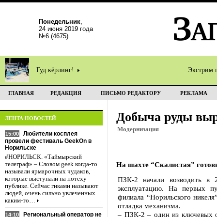
Понедельник
,
24 июня 2019 года
№6 (4675)
Гуд кёрлинг!
Экстрим 
ГЛАВНАЯ
РЕДАКЦИЯ
ПИСЬМО РЕДАКТОРУ
РЕКЛАМА
Добыча руды выр
ЛЕНТА НОВОСТЕЙ
Модернизация
Любители косплея
15:00
провели фестиваль GeekOn в
Норильске
#НОРИЛЬСК. «Таймырский
На шахте “Скалистая” готов
телеграф» – Словом geek когда-то
называли ярмарочных чудаков,
которые выступали на потеху
ПЗК-2 начали возводить в 
публике. Сейчас гиками называют
эксплуатацию. На первых пу
людей, очень сильно увлеченных
филиала “Норильского никеля
каким-то…
отладка механизма.
– ПЗК-2 – один из ключевых о
Региональный оператор не
14:10