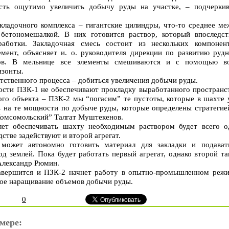
сть ощутимо увеличить добычу руды на участке, – подчеркив
кладочного комплекса – гигантские цилиндры, что-то среднее ме
етономешалкой. В них готовится раствор, который впоследст
аботки. Закладочная смесь состоит из нескольких компонент
цемент, объясняет и. о. руководителя дирекции по развитию рудн
ов. В мельнице все элементы смешиваются и с помощью в
изонты.
етственного процесса – добиться увеличения добычи руды.
сти ПЗК-1 не обеспечивают прокладку выработанного пространст
ого объекта – ПЗК-2 мы “погасим” те пустоты, которые в шахте 
ь на те мощности по добыче руды, которые определены стратегией
Комсомольский” Талгат Муштекенов.
ет обеспечивать шахту необходимым раствором будет всего о
дстве задействуют и второй агрегат.
может автономно готовить материал для закладки и подават
д землей. Пока будет работать первый агрегат, однако второй т
 Александр Рюмин.
завершится и ПЗК-2 начнет работу в опытно-промышленном режи
ное наращивание объемов добычи руды.
0
мере: