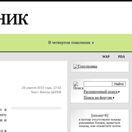
В четвертом поколении
WAP
PDA
24 апреля 2015 года, 17:42
Расширенный поиск
Текст: Виктор ЦАРЕВ
Поиск на форуме
н в
ого
[stream=6]
и и
в потоке отсутствуют показы
рекламных блоков, назначьте
показы, или отключите поток
са в