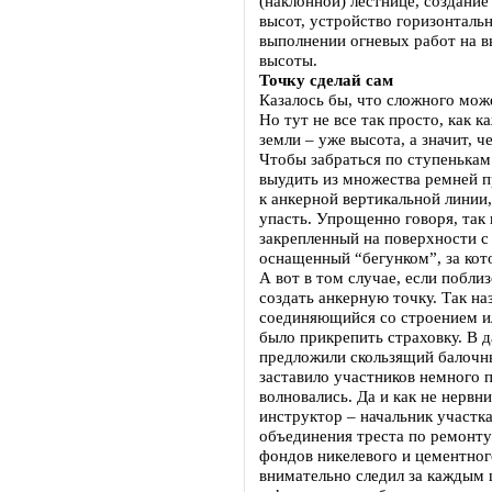
(наклонной) лестнице, создание
высот, устройство горизонталь
выполнении огневых работ на в
высоты.
Точку сделай сам
Казалось бы, что сложного мож
Но тут не все так просто, как к
земли – уже высота, а значит, ч
Чтобы забраться по ступенька
выудить из множества ремней п
к анкерной вертикальной линии,
упасть. Упрощенно говоря, так 
закрепленный на поверхности 
оснащенный “бегунком”, за кот
А вот в том случае, если побли
создать анкерную точку. Так на
соединяющийся со строением и
было прикрепить страховку. В 
предложили скользящий балочн
заставило участников немного 
волновались. Да и как не нервни
инструктор – начальник участк
объединения треста по ремонт
фондов никелевого и цементног
внимательно следил за каждым