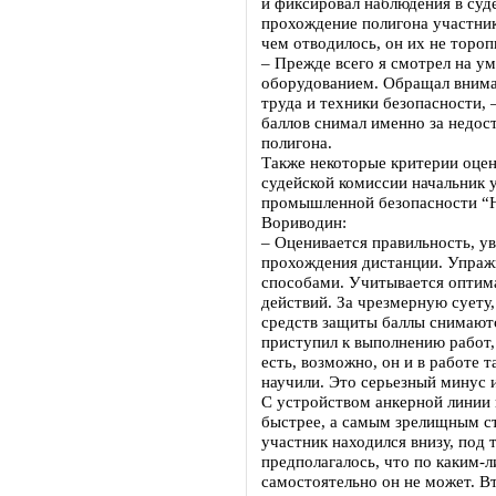
и фиксировал наблюдения в суд
прохождение полигона участник
чем отводилось, он их не тороп
– Прежде всего я смотрел на у
оборудованием. Обращал внима
труда и техники безопасности, 
баллов снимал именно за недос
полигона.
Также некоторые критерии оцен
судейской комиссии начальник 
промышленной безопасности “
Вориводин:
– Оценивается правильность, у
прохождения дистанции. Упра
способами. Учитывается оптим
действий. За чрезмерную суету
средств защиты баллы снимаютс
приступил к выполнению работ, 
есть, возможно, он и в работе т
научили. Это серьезный минус и
С устройством анкерной линии 
быстрее, а самым зрелищным ст
участник находился внизу, под
предполагалось, что по каким-
самостоятельно он не может. В