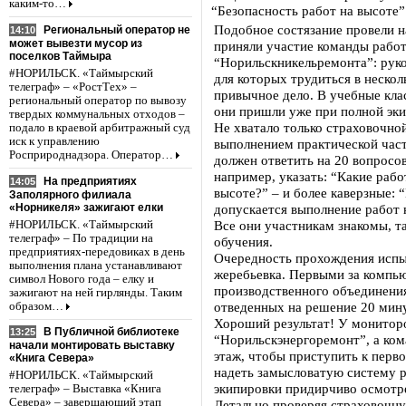
каким-то…
“Безопасность работ на высоте”
Подобное состязание провели н
Региональный оператор не
14:10
может вывезти мусор из
приняли участие команды рабо
поселков Таймыра
“Норильскникельремонта”: руко
#НОРИЛЬСК. «Таймырский
для которых трудиться в нескол
телеграф» – «РостТех» –
привычное дело. В учебные кла
региональный оператор по вывозу
они пришли уже при полной экип
твердых коммунальных отходов –
Не хватало только страховочной
подало в краевой арбитражный суд
иск к управлению
выполнением практической част
Росприроднадзора. Оператор…
должен ответить на 20 вопросов
например, указать: “Какие рабо
На предприятиях
14:05
высоте?” – и более каверзные: 
Заполярного филиала
«Норникеля» зажигают елки
допускается выполнение работ 
Все они участникам знакомы, та
#НОРИЛЬСК. «Таймырский
телеграф» – По традиции на
обучения.
предприятиях-передовиках в день
Очередность прохождения испы
выполнения плана устанавливают
жеребьевка. Первыми за компь
символ Нового года – елку и
производственного объединени
зажигают на ней гирлянды. Таким
отведенных на решение 20 мину
образом…
Хороший результат! У монитор
В Публичной библиотеке
13:25
“Норильскэнергоремонт”, а ком
начали монтировать выставку
этаж, чтобы приступить к перв
«Книга Севера»
надеть замысловатую систему р
#НОРИЛЬСК. «Таймырский
экипировки придирчиво осмотре
телеграф» – Выставка «Книга
Севера» – завершающий этап
Детально проверяя страховочну