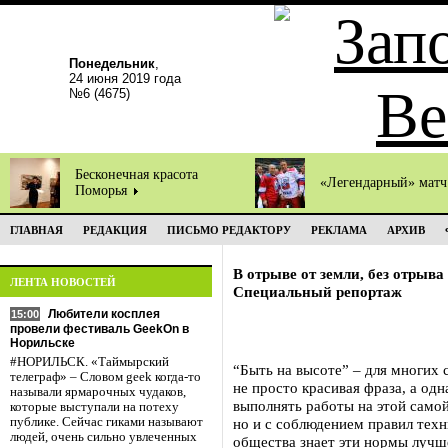
Понедельник
,
24 июня 2019 года
№6 (4675)
Бесконечная красота
«Легендарный» мат
Поморья
ГЛАВНАЯ
РЕДАКЦИЯ
ПИСЬМО РЕДАКТОРУ
РЕКЛАМА
АРХИВ
В отрыве от земли, без отрыва
ЛЕНТА НОВОСТЕЙ
Специальный репортаж
Любители косплея
15:00
провели фестиваль GeekOn в
Норильске
#НОРИЛЬСК. «Таймырский
“Быть на высоте” – для многих
телеграф» – Словом geek когда-то
не просто красивая фраза, а од
называли ярмарочных чудаков,
выполнять работы на этой самой
которые выступали на потеху
публике. Сейчас гиками называют
но и с соблюдением правил техн
людей, очень сильно увлеченных
общества знает эти нормы лучш