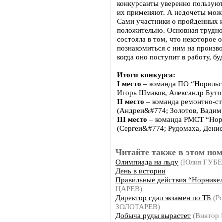
конкурсанты уверенно пользую
их применяют. А недочеты можн
Сами участники о пройденных 
положительно. Основная труднос
состояла в том, что некоторое 
познакомиться с ним на произво
когда оно поступит в работу, бу
Итоги конкурса:
I место
– команда ПО “Норильс
Игорь Шмаков, Александр Буто
II место
– команда ремонтно-ст
(Андреи&#774; Золотов, Вадим
III место
– команда РМСТ “Нор
(Сергеи&#774; Рудомаха, Денис
Читайте также в этом ном
Олимпиада на льду
(Юлия ГУБ
День в истории
Правильные действия “Норнике
ЦАРЕВ)
Директор сдал экзамен по ТБ
(Р
ЗОЛОТАРЕВ)
Добыча руды вырастет
(Виктор