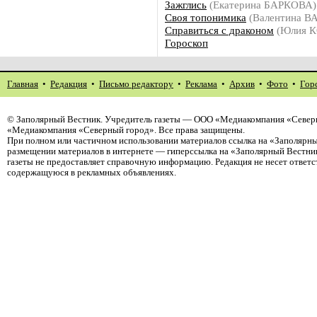
Зажглись
(Екатерина БАРКОВА)
Своя топонимика
(Валентина В
Справиться с драконом
(Юлия К
Гороскоп
Главная
•
Редакция
•
Письмо редактору
•
Реклама
•
Архив
•
Фото
•
Гор
©
Заполярный Вестник
. Учредитель газеты — ООО «Медиакомпания «Северн
«Медиакомпания «Северный город». Все права защищены.
При полном или частичном использовании материалов ссылка на «Заполярны
размещении материалов в интернете — гиперссылка на «Заполярный Вестник
газеты не предоставляет справочную информацию. Редакция не несет ответ
содержащуюся в рекламных объявлениях.