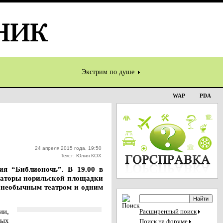
Экстрим по душе
WAP
PDA
24 апреля 2015 года, 19:50
Текст: Юлия КОХ
ия “Библионочь”. В 19.00 в
изаторы норильской площадки
ь необычным театром и одним
ии,
Расширенный поиск
рых
Поиск на форуме