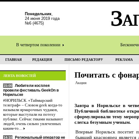
Понедельник
,
24 июня 2019 года
№6 (4675)
В четвертом поколении
Бесконеч
ГЛАВНАЯ
РЕДАКЦИЯ
ПИСЬМО РЕДАКТОРУ
РЕКЛАМА
Почитать с фона
ЛЕНТА НОВОСТЕЙ
Акция
Любители косплея
15:00
провели фестиваль GeekOn в
Норильске
#НОРИЛЬСК. «Таймырский
Завтра в Норильске в четв
телеграф» – Словом geek когда-то
называли ярмарочных чудаков,
Публичной библиотеке откро
которые выступали на потеху
сформулировали тему меропр
публике. Сейчас гиками называют
слегка безумным ученым.
людей, очень сильно увлеченных
каким-то…
Впервые Норильск посетит п
бывший красноярец является
Региональный оператор не
14:10