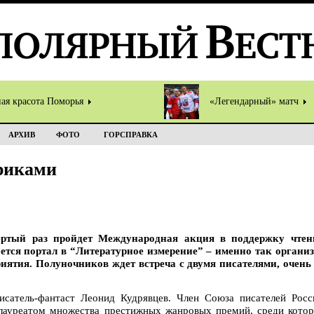
ная красота Поморья
«Легендарный» матч
АРХИВ
ФОТО
ГОРСПРАВКА
риками
ертый раз пройдет Международная акция в поддержку чтен
ется портал в “Литературное измерение” – именно так орган
иятия. Полуночников ждет встреча с двумя писателями, очен
исатель-фантаст Леонид Кудрявцев. Член Союза писателей Росс
 лауреатом множества престижных жанровых премий, среди кото