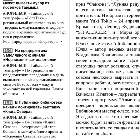
может вывезти мусор из
приз “Фанкона”, “Лунная раду
поселков Таймыра
в его активе множество п
#НОРИЛЬСК. «Таймырский
обитателей. Изобразить герое
телеграф» – «РостТех» –
манги Yuki Tokio – 24 апреля
региональный оператор по вывозу
Кроме того, Леонид Кудрявц
твердых коммунальных отходов –
“S.T.A.L.K.E.R.” и “Миры б
подало в краевой арбитражный суд
иск к управлению
книжно-киношно-игровой всел
Росприроднадзора. Оператор…
Юных посетителей Библионочи
Юлия – автор нежных девичь
На предприятиях
14:05
Владислава Крапивина, а такж
Заполярного филиала
«Норникеля» зажигают елки
своей последней книге “Дом
старушка печет рогалики, спу
#НОРИЛЬСК. «Таймырский
телеграф» – По традиции на
писательница покажет, как с
предприятиях-передовиках в день
совсем несложно вырезать и
выполнения плана устанавливают
вопросы ребят и, разумеется,
символ Нового года – елку и
Еще одни гости норильской
зажигают на ней гирлянды. Таким
Вячеслав Игнатов – лауреаты 
образом…
теневую программу “Алые пар
В Публичной библиотеке
13:25
обещают норильчанам волш
начали монтировать выставку
Библионочи мастер-класс, в хо
«Книга Севера»
Это далеко не все интересные
#НОРИЛЬСК. «Таймырский
можно будет заняться фризлай
телеграф» – Выставка «Книга
Севера» – завершающий этап
и купить книги со скидками н
большого межмузейного проекта
на сайте mucbs.ru.
«Освоение Севера: тысяча лет