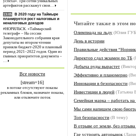
успеха». Три сотни уникальных
артефактов расскажут свои…
В 2020 году на Таймыре
13:05
планируется рост налоговых и
Читайте также в этом но
неналоговых доходов
#НОРИЛЬСК. «Таймырский
Олимпиада на льду
(Юлия ГУ
телеграф» – На сессии
Законодательного собрания края
День в истории
депутаты во втором чтении
приняли бюджет-2020 и плановый
Правильные действия “Норник
период 2021–2022 годов. Один из
главных приоритетов документа –
Директор сдал экзамен по ТБ
(
…
Добыча руды вырастет
(Викто
Все новости
Эффективно и планомерно
(Ви
[stream=16]
Инновации в безопасности
(Ви
в потоке отсутствуют показы
Инвестиции в людей
(Татьяна
рекламных блоков, назначьте показы,
или отключите поток
Семейная марка – работать на
Мы сами напишем свою биог
Топ безопасности
(В тему)
В отрыве от земли, без отрыва
Где устроить авторынок
(Лар