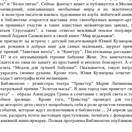
га” и “Белое пятно”. Сейчас фантаст живет и публикуется в Москв
роизведений, описывающих необычные миры и их экзотичес
в и монстров писателя взялись художники из клуба любителей аним
 в библиотеке откроется выставка этих своеобразных концепт-арт
ев принимал участие в таких известных межавторских циклах, 
ратьев Стругацких”, а также отвесил вежливый поклон популяр
енной Анджея Сапковского в своей книге “Мир ведьмаков”.
 пригласят на встречу с детской писательницей Юлией Кузнецов
их романов и добрых книг для самых маленьких, лауреат пре
е премий “Заветная мечта”, и “Книгуру”. Писательница расскаже
 П” и ее неунывающей героине бабушке Жене. Эта замечатель
скается из окна по канату из простыней и неплохо боксирует. А 
делать “Медаль для лучшей бабушки”. Оказывается, такую нагр
 украсить своими руками. Кроме того, Юлия Кузнецова ответит
 раздаст автографы всем желающим.
 Библионочи – режиссеры театра “Трикстер” Мария Литвинов
театральной премии “Золотая маска”. В наш город они привезут с
уса” – образы Александра Грина в сочетании с игрой света и т
ебное зрелище. Кроме того, “Трикстер” проведет для гос
де которого дети смогут попробовать себя в роли артистов-теневик
 события, которые ждут полуночников в библиотеке… 24 апреля зд
том, раскрыть почти настоящее преступление, почитать с фонарик
а книжной мини-ярмарке. Полная программа Библионочи опубликов