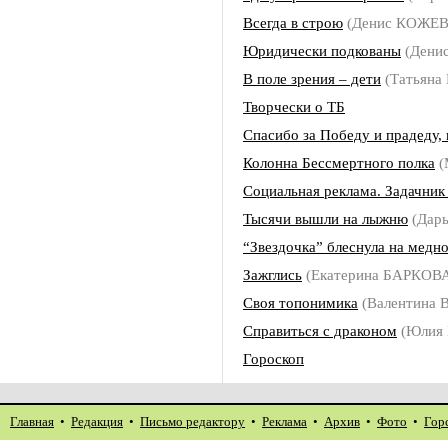
Всегда в строю
(Денис КОЖЕ
Юридически подкованы
(Дени
В поле зрения – дети
(Татьян
Творчески о ТБ
Спасибо за Победу и прадеду, 
Колонна Бессмертного полка
(
Социальная реклама. Задачник
Тысячи вышли на лыжню
(Дар
“Звездочка” блеснула на медн
Зажглись
(Екатерина БАРКОВ
Своя топонимика
(Валентина 
Справиться с драконом
(Юлия
Гороскоп
Главная
•
Редакция
•
Письмо редактору
•
Реклама
•
Архив
•
Фото
•
Гор