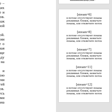
е –
ких
е и
[stream=6]
ов.
в потоке отсутствуют показы
как
рекламных блоков, назначьте
показы, или отключите поток
ной
[stream=8]
ой.
в потоке отсутствуют показы
рекламных блоков, назначьте
мии
показы, или отключите поток
т о
ная
[stream=7]
еще
в потоке отсутствуют показы
рекламных блоков, назначьте
аду
показы, или отключите поток
 на
[stream=11]
а и
в потоке отсутствуют показы
рекламных блоков, назначьте
вою
показы, или отключите поток
ени
тей
[stream=12]
ов.
в потоке отсутствуют показы
рекламных блоков, назначьте
есь
показы, или отключите поток
ами
ана