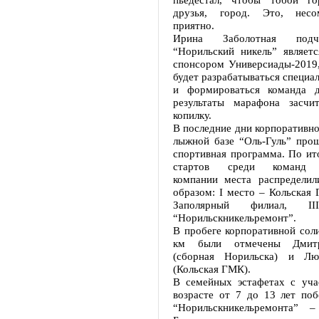
друзья, город. Это, несо
приятно.
Ирина Заболотная подч
“Норильский никель” являет
спонсором Универсиады-2019,
будет разрабатываться специа
и формироваться команда д
результаты марафона засч
копилку.
В последние дни корпоративно
лыжной базе “Оль-Гуль” про
спортивная программа. По ит
стартов среди команд п
компании места распредели
образом: I место – Кольская 
Заполярный филиал, 
“Норильскникельремонт”.
В пробеге корпоративной сол
км были отмечены Дмит
(сборная Норильска) и Лю
(Кольская ГМК).
В семейных эстафетах с уч
возрасте от 7 до 13 лет поб
“Норильскникельремонта”