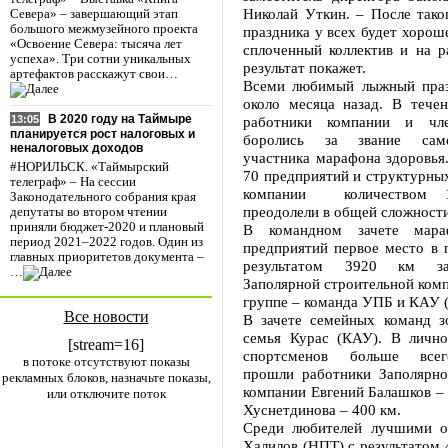
Николай Уткин. – После тако
Севера» – завершающий этап
большого межмузейного проекта
праздника у всех будет хороше
«Освоение Севера: тысяча лет
сплоченный коллектив и на р
успеха». Три сотни уникальных
результат покажет.
артефактов расскажут свои…
Всеми любимый лыжный праз
около месяца назад. В течен
В 2020 году на Таймыре
работники компании и чл
13:05
планируется рост налоговых и
боролись за звание само
неналоговых доходов
участника марафона здоровья
#НОРИЛЬСК. «Таймырский
70 предприятий и структурны
телеграф» – На сессии
компании количеством 1
Законодательного собрания края
преодолели в общей сложности
депутаты во втором чтении
приняли бюджет-2020 и плановый
В командном зачете мара
период 2021–2022 годов. Один из
предприятий первое место в 
главных приоритетов документа –
результатом 3920 км за
…
Заполярной строительной комп
группе – команда УПБ и КАУ (
Все новости
В зачете семейных команд зо
семья Курас (КАУ). В лично
[stream=16]
спортсменов больше всег
в потоке отсутствуют показы
прошли работники Заполярно
рекламных блоков, назначьте показы,
компании Евгений Балашков –
или отключите поток
Хуснетдинова – 400 км.
Среди любителей лучшими о
Халилов (НПТ) с результатом 