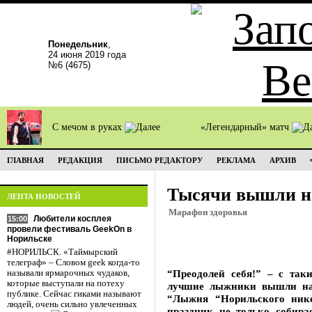
Понедельник
,
24 июня 2019 года
№6 (4675)
С мечом в руках
«Легендарный» матч
ГЛАВНАЯ
РЕДАКЦИЯ
ПИСЬМО РЕДАКТОРУ
РЕКЛАМА
АРХИВ
Тысячи вышли 
ЛЕНТА НОВОСТЕЙ
Марафон здоровья
Любители косплея
15:00
провели фестиваль GeekOn в
Норильске
#НОРИЛЬСК. «Таймырский
телеграф» – Словом geek когда-то
“Преодолей себя!” – с так
называли ярмарочных чудаков,
которые выступали на потеху
лучшие лыжники вышли на
публике. Сейчас гиками называют
“Лыжня “Норильского нике
людей, очень сильно увлеченных
праздник не только собира