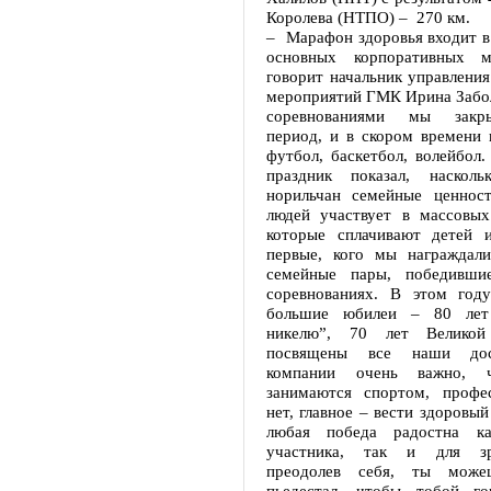
Королева (НТПО) – 270 км.
– Марафон здоровья входит в
основных корпоративных м
говорит начальник управлени
мероприятий ГМК Ирина Забол
соревнованиями мы закр
период, и в скором времени 
футбол, баскетбол, волейбол
праздник показал, наскол
норильчан семейные ценнос
людей участвует в массовых
которые сплачивают детей 
первые, кого мы награждал
семейные пары, победивши
соревнованиях. В этом год
большие юбилеи – 80 лет
никелю”, 70 лет Велико
посвящены все наши дос
компании очень важно, ч
занимаются спортом, профе
нет, главное – вести здоровый
любая победа радостна к
участника, так и для зр
преодолев себя, ты може
пьедестал, чтобы тобой го