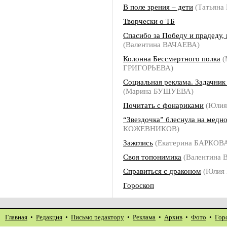
В поле зрения – дети
(Татьян
Творчески о ТБ
Спасибо за Победу и прадеду, 
(Валентина ВАЧАЕВА)
Колонна Бессмертного полка
(
ГРИГОРЬЕВА)
Социальная реклама. Задачник
(Марина БУШУЕВА)
Почитать с фонариками
(Юлия
“Звездочка” блеснула на медн
КОЖЕВНИКОВ)
Зажглись
(Екатерина БАРКОВ
Своя топонимика
(Валентина 
Справиться с драконом
(Юлия
Гороскоп
Главная
•
Редакция
•
Письмо редактору
•
Реклама
•
Архив
•
Фото
•
Гор