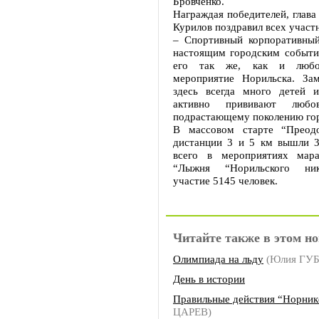
Бровченко.
Награждая победителей, глава
Курилов поздравил всех участн
– Спортивный корпоративный
настоящим городским событ
его так же, как и любо
мероприятие Норильска. Зам
здесь всегда много детей 
активно прививают люб
подрастающему поколению го
В массовом старте “Преодо
дистанции 3 и 5 км вышли 3
всего в мероприятиях мара
“Лыжня “Норильского ник
участие 5145 человек.
Читайте также в этом но
Олимпиада на льду
(Юлия ГУ
День в истории
Правильные действия “Норник
ЦАРЕВ)