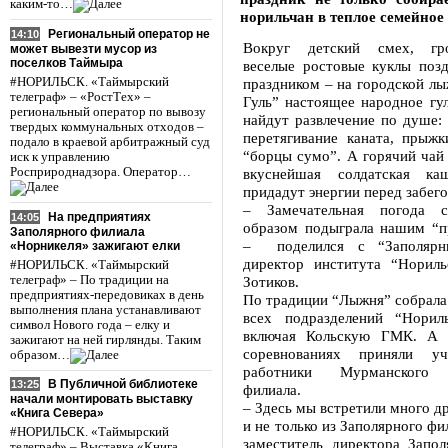
каким-то…
норильчан в теплое семейное
Региональный оператор не
14:10
Вокруг детский смех, гр
может вывезти мусор из
поселков Таймыра
веселые ростовые куклы позд
#НОРИЛЬСК. «Таймырский
праздником – на городской лы
телеграф» – «РостТех» –
Гуль” настоящее народное гул
региональный оператор по вывозу
найдут развлечение по душе:
твердых коммунальных отходов –
перетягивание каната, прыжк
подало в краевой арбитражный суд
“борцы сумо”. А горячий чай
иск к управлению
Росприроднадзора. Оператор…
вкуснейшая солдатская к
придадут энергии перед забего
– Замечательная погода 
На предприятиях
14:05
образом подыграла нашим “п
Заполярного филиала
– поделился с “Заполярн
«Норникеля» зажигают елки
директор института “Нориль
#НОРИЛЬСК. «Таймырский
телеграф» – По традиции на
Зотиков.
предприятиях-передовиках в день
По традиции “Лыжня” собрала
выполнения плана устанавливают
всех подразделений “Нориль
символ Нового года – елку и
включая Кольскую ГМК. А 
зажигают на ней гирлянды. Таким
соревнованиях приняли у
образом…
работники Мурманского т
В Публичной библиотеке
13:25
филиала.
начали монтировать выставку
– Здесь мы встретили много др
«Книга Севера»
и не только из Заполярного фи
#НОРИЛЬСК. «Таймырский
заместитель директора Запол
телеграф» – Выставка «Книга