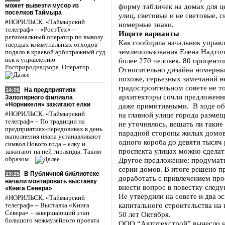
может вывезти мусор из
форму табличек на домах для 
поселков Таймыра
улиц, световые и не световые, 
#НОРИЛЬСК. «Таймырский
номерные знаки.
телеграф» – «РостТех» –
Ищите варианты
региональный оператор по вывозу
Как сообщила начальник управл
твердых коммунальных отходов –
землепользования Елена Надточ
подало в краевой арбитражный суд
иск к управлению
более 270 человек. 80 проценто
Росприроднадзора. Оператор…
Относительно дизайна номерных
похоже, серьезных замечаний н
градостроительном совете не т
На предприятиях
14:05
архитекторы сочли предложенн
Заполярного филиала
«Норникеля» зажигают елки
даже примитивными. В ходе об
#НОРИЛЬСК. «Таймырский
на главной улице города размещ
телеграф» – По традиции на
не уточнялось, вешать ли такие
предприятиях-передовиках в день
парадной стороны жилых домов
выполнения плана устанавливают
одного короба до девяти тысяч 
символ Нового года – елку и
проспекта улицах можно сделат
зажигают на ней гирлянды. Таким
образом…
Другое предложение: продумат
серии домов. В итоге решено п
В Публичной библиотеке
13:25
доработать с привлечением пр
начали монтировать выставку
внести вопрос в повестку след
«Книга Севера»
Не утвердили на совете и два э
#НОРИЛЬСК. «Таймырский
капитального строительства на
телеграф» – Выставка «Книга
Севера» – завершающий этап
50 лет Октября.
большого межмузейного проекта
ООО “Автотехстрой” вынесло н