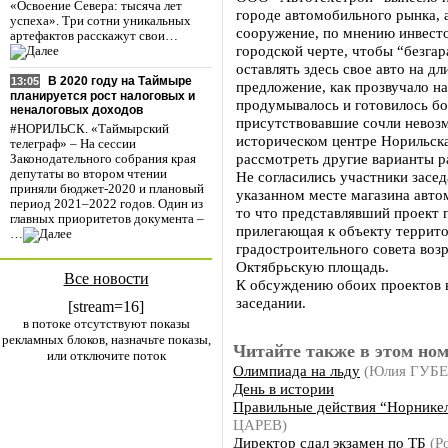
«Освоение Севера: тысяча лет
городе автомобильного рынка, 
успеха». Три сотни уникальных
сооружение, по мнению инвест
артефактов расскажут свои…
городской черте, чтобы “безга
оставлять здесь свое авто на д
В 2020 году на Таймыре
13:05
предложение, как прозвучало н
планируется рост налоговых и
продумывалось и готовилось бо
неналоговых доходов
присутствовавшие сочли невоз
#НОРИЛЬСК. «Таймырский
историческом центре Норильск
телеграф» – На сессии
рассмотреть другие варианты 
Законодательного собрания края
депутаты во втором чтении
Не согласились участники засед
приняли бюджет-2020 и плановый
указанном месте магазина авто
период 2021–2022 годов. Один из
то что представлявший проект 
главных приоритетов документа –
прилегающая к объекту террито
…
градостроительного совета возр
Октябрьскую площадь.
Все новости
К обсуждению обоих проектов 
заседании.
[stream=16]
в потоке отсутствуют показы
рекламных блоков, назначьте показы,
Читайте также в этом ном
или отключите поток
Олимпиада на льду
(Юлия ГУБ
День в истории
Правильные действия “Норнике
ЦАРЕВ)
Директор сдал экзамен по ТБ
(Р