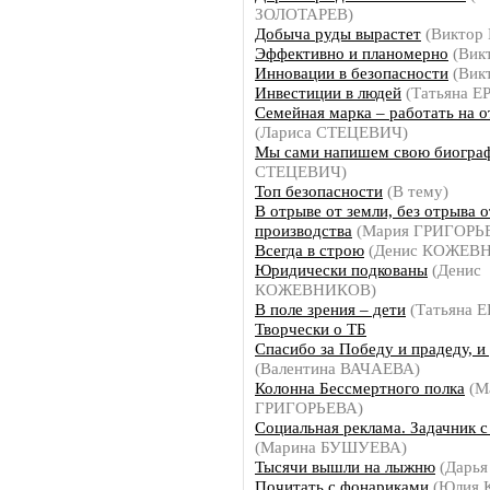
ЗОЛОТАРЕВ)
Добыча руды вырастет
(Виктор
Эффективно и планомерно
(Вик
Инновации в безопасности
(Вик
Инвестиции в людей
(Татьяна 
Семейная марка – работать на 
(Лариса СТЕЦЕВИЧ)
Мы сами напишем свою биогра
СТЕЦЕВИЧ)
Топ безопасности
(В тему)
В отрыве от земли, без отрыва о
производства
(Мария ГРИГОРЬ
Всегда в строю
(Денис КОЖЕВ
Юридически подкованы
(Денис
КОЖЕВНИКОВ)
В поле зрения – дети
(Татьяна 
Творчески о ТБ
Спасибо за Победу и прадеду, и
(Валентина ВАЧАЕВА)
Колонна Бессмертного полка
(М
ГРИГОРЬЕВА)
Социальная реклама. Задачник 
(Марина БУШУЕВА)
Тысячи вышли на лыжню
(Дарь
Почитать с фонариками
(Юлия 