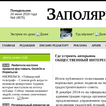
Понедельник
,
24 июня 2019 года
№6 (4675)
Экстрим по душе
Гуд кёрлинг!
ГЛАВНАЯ
РЕДАКЦИЯ
ПИСЬМО РЕДАКТОРУ
РЕКЛАМА
АРХИВ
Где устроить авторынок
ЛЕНТА НОВОСТЕЙ
ОБЩЕСТВЕННЫЙ ИНТЕРЕ
Любители косплея
15:00
провели фестиваль GeekOn в
Норильске
#НОРИЛЬСК. «Таймырский
Итоги публичного голосования 
телеграф» – Словом geek когда-то
норильских домах подвели на п
называли ярмарочных чудаков,
градостроительного совета.
которые выступали на потеху
публике. Сейчас гиками называют
В декабре 2014-го на официаль
людей, очень сильно увлеченных
администрация города организов
каким-то…
предложенных управлением гра
исполнения указателей лучший
Региональный оператор не
14:10