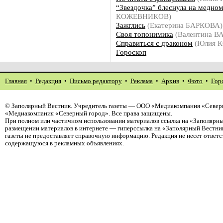
“Звездочка” блеснула на медно
КОЖЕВНИКОВ)
Зажглись
(Екатерина БАРКОВА)
Своя топонимика
(Валентина В
Справиться с драконом
(Юлия К
Гороскоп
Главная
•
Редакция
•
Письмо редактору
•
Реклама
•
Архив
•
Фото
•
Гор
©
Заполярный Вестник
. Учредитель газеты — ООО «Медиакомпания «Северн
«Медиакомпания «Северный город». Все права защищены.
При полном или частичном использовании материалов ссылка на «Заполярны
размещении материалов в интернете — гиперссылка на «Заполярный Вестник
газеты не предоставляет справочную информацию. Редакция не несет ответ
содержащуюся в рекламных объявлениях.