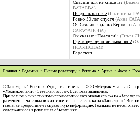
Спасать или не спасать?
(Валент
ВАЧАЕВА)
Поздравляли все
(Валентина В
Ровно 30 лет спустя
(Анна САР
От Сталинграда до Берлина
(Ан
САРАФАНОВА)
Он сказал: “Поехали!”
(Ольга 
Где живут лучшие лыжники?
(Ол
ПОЛЯНСКАЯ)
Гороскоп
Главная
•
Редакция
•
Письмо редактору
•
Реклама
•
Архив
•
Фото
•
Гор
©
Заполярный Вестник
. Учредитель газеты — ООО «Медиакомпания «Северн
«Медиакомпания «Северный город». Все права защищены.
При полном или частичном использовании материалов ссылка на «Заполярны
размещении материалов в интернете — гиперссылка на «Заполярный Вестник
газеты не предоставляет справочную информацию. Редакция не несет ответ
содержащуюся в рекламных объявлениях.