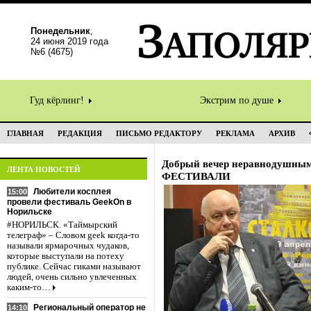
Понедельник
,
24 июня 2019 года
№6 (4675)
Гуд кёрлинг!
Экстрим по душе
ГЛАВНАЯ
РЕДАКЦИЯ
ПИСЬМО РЕДАКТОРУ
РЕКЛАМА
АРХИВ
Добрый вечер неравнодушны
ЛЕНТА НОВОСТЕЙ
ФЕСТИВАЛИ
Любители косплея
15:00
провели фестиваль GeekOn в
Норильске
#НОРИЛЬСК. «Таймырский
телеграф» – Словом geek когда-то
называли ярмарочных чудаков,
которые выступали на потеху
публике. Сейчас гиками называют
людей, очень сильно увлеченных
каким-то…
Региональный оператор не
14:10