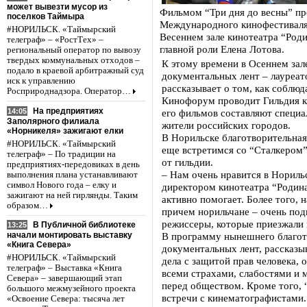
может вывезти мусор из
Фильмом “Три дня до весны” пр
поселков Таймыра
Международного кинофестиваля 
#НОРИЛЬСК. «Таймырский
Весеннем зале кинотеатра “Род
телеграф» – «РостТех» –
главной роли Елена Лотова.
региональный оператор по вывозу
твердых коммунальных отходов –
К этому времени в Осеннем зал
подало в краевой арбитражный суд
документальных лент – лауреат
иск к управлению
рассказывает о том, как соблюд
Росприроднадзора. Оператор…
Кинофорум проводит Гильдия к
На предприятиях
14:05
его фильмов составляют специа
Заполярного филиала
жители российских городов.
«Норникеля» зажигают елки
В Норильске благотворительная
#НОРИЛЬСК. «Таймырский
еще встретимся со “Сталкером”
телеграф» – По традиции на
от гильдии.
предприятиях-передовиках в день
– Нам очень нравится в Норильс
выполнения плана устанавливают
символ Нового года – елку и
директором кинотеатра “Родина
зажигают на ней гирлянды. Таким
активно помогает. Более того, 
образом…
причем норильчане – очень под
режиссеры, которые приезжали 
В Публичной библиотеке
13:25
В программу нынешнего благот
начали монтировать выставку
«Книга Севера»
документальных лент, рассказы
#НОРИЛЬСК. «Таймырский
дела с защитой прав человека, о
телеграф» – Выставка «Книга
всеми страхами, слабостями и 
Севера» – завершающий этап
перед обществом. Кроме того, 
большого межмузейного проекта
встречи с кинематографистами.
«Освоение Севера: тысяча лет