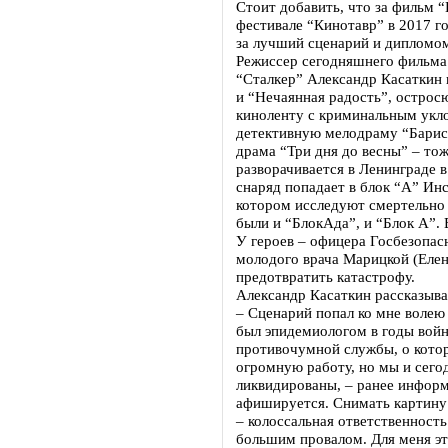
Стоит добавить, что за фильм “
фестивале “Кинотавр” в 2017 г
за лучший сценарий и дипломом
Режиссер сегодняшнего фильма
“Сталкер” Александр Касаткин 
и “Нечаянная радость”, острос
киноленту с криминальным укло
детективную мелодраму “Барист
драма “Три дня до весны” – тож
разворачивается в Ленинграде в
снаряд попадает в блок “А” Ин
котором исследуют смертельно 
были и “БлокАда”, и “Блок А”. 
У героев – офицера Госбезопас
молодого врача Марицкой (Елена
предотвратить катастрофу.
Александр Касаткин рассказывал
– Сценарий попал ко мне волею
был эпидемиологом в годы войн
противочумной службы, о котор
огромную работу, но мы и сегод
ликвидированы, – ранее информа
афишируется. Снимать картину 
– колоссальная ответственност
большим провалом. Для меня эт