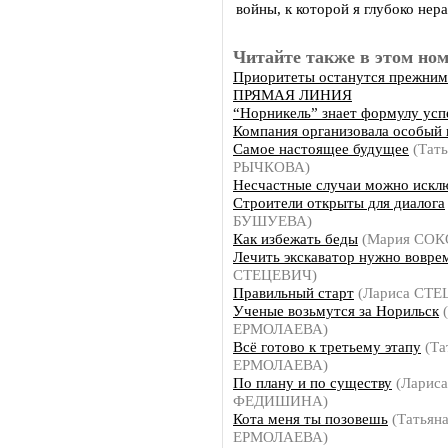
войны, к которой я глубоко нер
Читайте также в этом ном
Приоритеты останутся прежни
ПРЯМАЯ ЛИНИЯ
“Норникель” знает формулу усп
Компания организовала особый 
Самое настоящее будущее
(Тать
РЫЧКОВА)
Несчастные случаи можно искл
Строители открыты для диалога
БУШУЕВА)
Как избежать беды
(Мария СОК
Лечить экскаватор нужно вовре
СТЕЦЕВИЧ)
Правильный старт
(Лариса СТЕ
Ученые возьмутся за Норильск
(
ЕРМОЛАЕВА)
Всё готово к третьему этапу
(Та
ЕРМОЛАЕВА)
По плану и по существу
(Лариса
ФЕДИШИНА)
Кота меня ты позовешь
(Татьян
ЕРМОЛАЕВА)