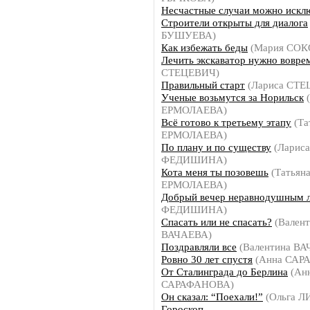
Несчастные случаи можно искл
Строители открыты для диалога
БУШУЕВА)
Как избежать беды
(Мария СОК
Лечить экскаватор нужно вовре
СТЕЦЕВИЧ)
Правильный старт
(Лариса СТЕ
Ученые возьмутся за Норильск
(
ЕРМОЛАЕВА)
Всё готово к третьему этапу
(Та
ЕРМОЛАЕВА)
По плану и по существу
(Лариса
ФЕДИШИНА)
Кота меня ты позовешь
(Татьян
ЕРМОЛАЕВА)
Добрый вечер неравнодушным 
ФЕДИШИНА)
Спасать или не спасать?
(Валент
ВАЧАЕВА)
Поздравляли все
(Валентина В
Ровно 30 лет спустя
(Анна САР
От Сталинграда до Берлина
(Ан
САРАФАНОВА)
Он сказал: “Поехали!”
(Ольга 
Гороскоп