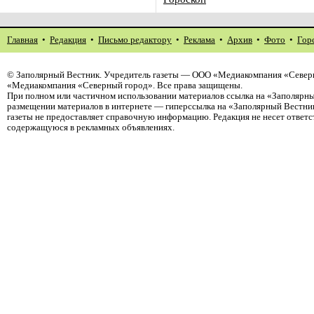
Главная
•
Редакция
•
Письмо редактору
•
Реклама
•
Архив
•
Фото
•
Гор
©
Заполярный Вестник
. Учредитель газеты — ООО «Медиакомпания «Северн
«Медиакомпания «Северный город». Все права защищены.
При полном или частичном использовании материалов ссылка на «Заполярны
размещении материалов в интернете — гиперссылка на «Заполярный Вестник
газеты не предоставляет справочную информацию. Редакция не несет ответ
содержащуюся в рекламных объявлениях.