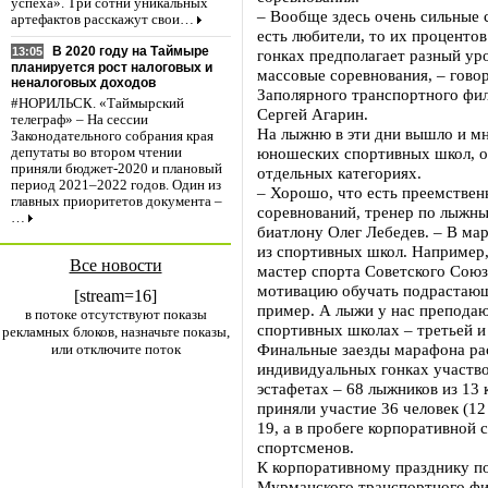
успеха». Три сотни уникальных
– Вообще здесь очень сильные 
артефактов расскажут свои…
есть любители, то их процентов
В 2020 году на Таймыре
13:05
гонках предполагает разный уро
планируется рост налоговых и
массовые соревнования, – гово
неналоговых доходов
Заполярного транспортного фил
#НОРИЛЬСК. «Таймырский
Сергей Агарин.
телеграф» – На сессии
На лыжню в эти дни вышло и мн
Законодательного собрания края
юношеских спортивных школ, он
депутаты во втором чтении
приняли бюджет-2020 и плановый
отдельных категориях.
период 2021–2022 годов. Один из
– Хорошо, что есть преемственн
главных приоритетов документа –
соревнований, тренер по лыжны
…
биатлону Олег Лебедев. – В ма
из спортивных школ. Например,
Все новости
мастер спорта Советского Союза
мотивацию обучать подрастающ
[stream=16]
пример. А лыжи у нас преподаю
в потоке отсутствуют показы
спортивных школах – третьей и
рекламных блоков, назначьте показы,
Финальные заезды марафона рас
или отключите поток
индивидуальных гонках участво
эстафетах – 68 лыжников из 13
приняли участие 36 человек (12
19, а в пробеге корпоративной 
спортсменов.
К корпоративному празднику п
Мурманского транспортного фил