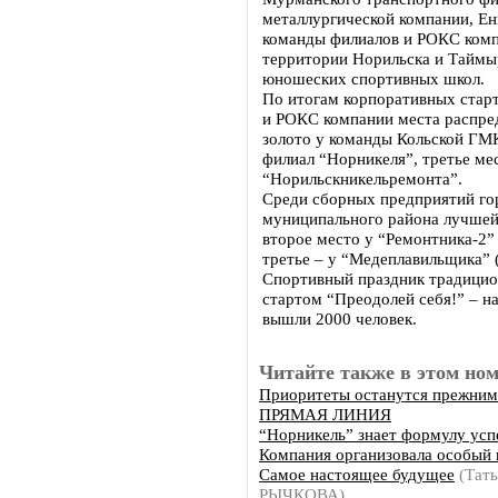
металлургической компании, Ен
команды филиалов и РОКС комп
территории Норильска и Таймыр
юношеских спортивных школ.
По итогам корпоративных старт
и РОКС компании места распре
золото у команды Кольской ГМК
филиал “Норникеля”, третье ме
“Норильскникельремонта”.
Среди сборных предприятий го
муниципального района лучшей 
второе место у “Ремонтника-2”
третье – у “Медеплавильщика” 
Спортивный праздник традицио
стартом “Преодолей себя!” – н
вышли 2000 человек.
Читайте также в этом ном
Приоритеты останутся прежни
ПРЯМАЯ ЛИНИЯ
“Норникель” знает формулу усп
Компания организовала особый 
Самое настоящее будущее
(Тать
РЫЧКОВА)