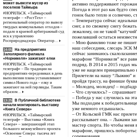
может вывезти мусор из
активно поддерживают горожан
поселков Таймыра
Погода в этот раз как будто спе
#НОРИЛЬСК. «Таймырский
гонок было тепло и солнечно, с
телеграф» – «РостТех» –
– Температура сейчас идеальна
региональный оператор по вывозу
снег, а по свежему снегу бежат
твердых коммунальных отходов –
лежалому, он не такой “катучий”
подало в краевой арбитражный суд
иск к управлению
пожелавший остаться неизвест
Росприроднадзора. Оператор…
– Мою фамилию тоже не пишите
наш собеседник, слесарь ЗСК 
На предприятиях
14:05
сейчас занимаюсь скалолазание
Заполярного филиала
«Норникеля» зажигают елки
марафоне “Норникеля” все равн
подряд. В 2014 и 2015 годах мы
#НОРИЛЬСК. «Таймырский
телеграф» – По традиции на
уже не нацелен принципиально н
предприятиях-передовиках в день
Прилетели на нашу “Лыжню” и г
выполнения плана устанавливают
пройдя трассу, на финише буква
символ Нового года – елку и
– Молодец, молодец! – подбадр
зажигают на ней гирлянды. Таким
– Что случилось? – спрашивает 
образом…
– Победа у нас случилась на эта
В Публичной библиотеке
13:25
Мы подходим к победительнице 
начали монтировать выставку
уже немного отдышалась.
«Книга Севера»
– От Кольской ГМК нас прилете
#НОРИЛЬСК. «Таймырский
рассказывает она. – Лыжами за
телеграф» – Выставка «Книга
Севера» – завершающий этап
мастер спорта. Но чтобы меня в
большого межмузейного проекта
марафоне, пришлось поборотьс
«Освоение Севера: тысяча лет
соревнования.