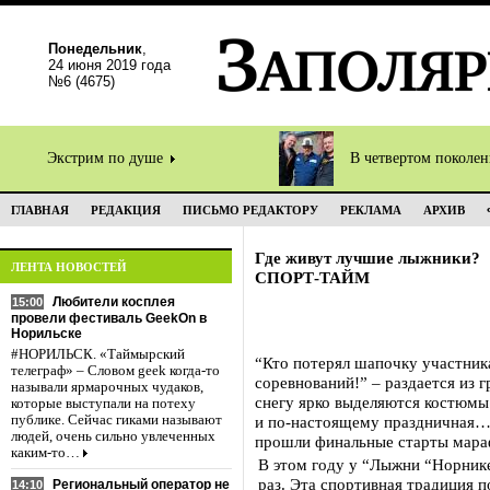
Понедельник
,
24 июня 2019 года
№6 (4675)
Экстрим по душе
В четвертом поколе
ГЛАВНАЯ
РЕДАКЦИЯ
ПИСЬМО РЕДАКТОРУ
РЕКЛАМА
АРХИВ
Где живут лучшие лыжники?
ЛЕНТА НОВОСТЕЙ
СПОРТ-ТАЙМ
Любители косплея
15:00
провели фестиваль GeekOn в
Норильске
#НОРИЛЬСК. «Таймырский
“Кто потерял шапочку участника
телеграф» – Словом geek когда-то
соревнований!” – раздается из 
называли ярмарочных чудаков,
снегу ярко выделяются костюмы
которые выступали на потеху
публике. Сейчас гиками называют
и по-настоящему праздничная…
людей, очень сильно увлеченных
прошли финальные старты мара
каким-то…
В этом году у “Лыжни “Норнике
раз. Эта спортивная традиция п
Региональный оператор не
14:10